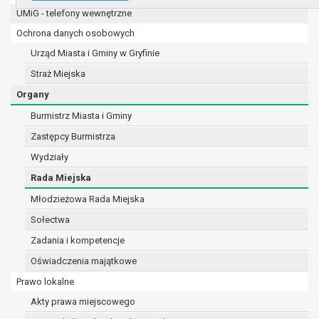
UMiG - telefony wewnętrzne
e-mail:
burmistrz@gryfino.pl
Dane kontaktowe Inspektora Ochrony Danych:
Ochrona danych osobowych
telefon: 91 416 20 11
Urząd Miasta i Gminy w Gryfinie
e-mail:
iod@gryfino.pl
Straż Miejska
Pani/Pana dane osobowe przetwarzane są zgodnie z obo
w celu:
Organy
realizacji zadań wynikających z przepisów prawa, a
Burmistrz Miasta i Gminy
8 marca 1990 r. o samorządzie gminnym (Dz.U. z 201
Zastępcy Burmistrza
szeregu ustaw kompetencyjnych (merytorycznych),
zleconych przez instytucje nadrzędne wobec Gminy
Wydziały
zawarcia i realizacji umów;
Rada Miejska
ochrony żywotnych interesów osoby, której dane doty
Młodzieżowa Rada Miejska
wykonania zadania realizowanego w interesie pub
sprawowania władzy publicznej powierzonej admini
Sołectwa
w pozostałych przypadkach dane osobowe przetwa
Zadania i kompetencje
podstawie wcześniej udzielonej zgody w zakresie i 
Oświadczenia majątkowe
W związku z przetwarzaniem danych w celu wskazanym 
być udostępniane innym upoważnionym odbiorcom lub ka
Prawo lokalne
osobowych. Odbiorcami mogą być:
Akty prawa miejscowego
podmioty, które przetwarzają dane osobowe w imie