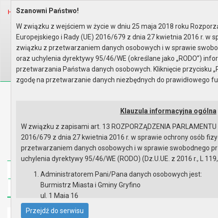
Szanowni Państwo!
Home
Organy
Rada Miejska
IX kadencja Rady Miejskiej
Sesje Rady Miejskiej
I sesja Rady - 07.05.2024
W związku z wejściem w życie w dniu 25 maja 2018 roku Rozpor
Zapis wideo przebiegu sesji
Europejskiego i Rady (UE) 2016/679 z dnia 27 kwietnia 2016 r. w 
Wyszukaj na stronie:
A
związku z przetwarzaniem danych osobowych i w sprawie swobo
A
A
oraz uchylenia dyrektywy 95/46/WE (określane jako „RODO”) inf
przetwarzania Państwa danych osobowych. Kliknięcie przycisku „
zgodę na przetwarzanie danych niezbędnych do prawidłowego fu
Biuletyn Informacji Publicznej
Urząd Miasta i Gminy w Gryfinie
Klauzula informacyjna ogólna
W związku z zapisami art. 13 ROZPORZĄDZENIA PARLAMENTU 
2016/679 z dnia 27 kwietnia 2016 r. w sprawie ochrony osób fi
przetwarzaniem danych osobowych i w sprawie swobodnego prz
uchylenia dyrektywy 95/46/WE (RODO) (Dz.U.UE. z 2016 r., L 119,
Strona główna
Mapa serwisu
Aktualności
Administratorem Pani/Pana danych osobowych jest:
Burmistrz Miasta i Gminy Gryfino
Redakcja
Instrukcja korzystania
Dostępność
ul. 1 Maja 16
74 -100 Gryfino
Przejdź do serwisu
Strona główna
telefon: 91 416 20 11