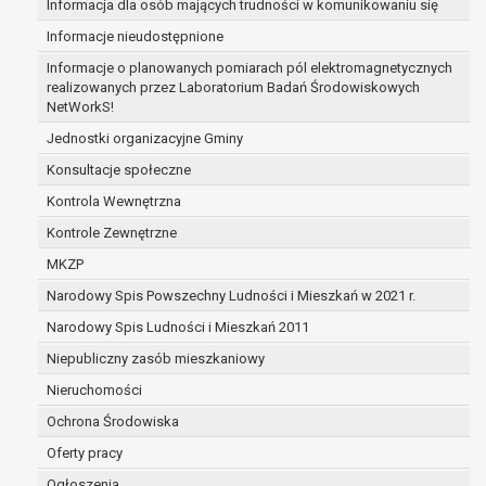
Informacja dla osób mających trudności w komunikowaniu się
przetwarzanie danych jest niezgodne z prawe
Informacje nieudostępnione
dotyczą, sprzeciwia się usunięciu danych, żą
administrator nie potrzebuje już danych dla s
Informacje o planowanych pomiarach pól elektromagnetycznych
realizowanych przez Laboratorium Badań Środowiskowych
dane dotyczą, potrzebuje ich do ustalenia, o
NetWorkS!
osoba, której dane dotyczą, wniosła sprzeci
do czasu ustalenia czy prawnie uzasadnione
Jednostki organizacyjne Gminy
administratora są nadrzędne wobec podstaw
Konsultacje społeczne
prawo do przenoszenia danych na podstawie art. 
Kontrola Wewnętrzna
łącznie spełnione są następujące przesłanki:
Kontrole Zewnętrzne
przetwarzanie danych odbywa się na podsta
której dane dotyczą lub na podstawie zgody 
MKZP
przetwarzanie odbywa się w sposób zauto
Narodowy Spis Powszechny Ludności i Mieszkań w 2021 r.
prawo sprzeciwu wobec przetwarzania danych na p
Narodowy Spis Ludności i Mieszkań 2011
przetwarzania danych osobowych, którego podstaw
niezbędność przetwarzania do wykonania z
Niepubliczny zasób mieszkaniowy
interesie publicznym lub w ramach sprawowa
Nieruchomości
powierzonej administratorowi bądź
Ochrona Środowiska
niezbędność przetwarzania do celów wynika
interesów realizowanych przez administratora
Oferty pracy
Z przyczyn związanych z Pani/Pana szczególną syt
Ogłoszenia