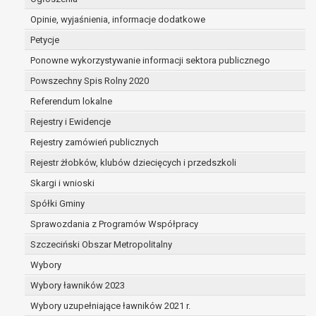
sprzeciwu, administrator nie może już przetwarza
Opinie, wyjaśnienia, informacje dodatkowe
że wykaże on istnienie ważnych prawnie uzasadni
przetwarzania, nadrzędnych wobec interesów, praw 
Petycje
dotyczą, lub podstaw do ustalenia, dochodzenia lub
Ponowne wykorzystywanie informacji sektora publicznego
Powszechny Spis Rolny 2020
W przypadku gdy przetwarzanie danych osobowych odbyw
Referendum lokalne
osoby na przetwarzanie danych osobowych (art. 6 ust. 1 li
Rejestry i Ewidencje
Pani/Panu prawo do cofnięcia tej zgody w dowolnym mome
wpływu na zgodność przetwarzania, którego dokonano na
Rejestry zamówień publicznych
cofnięciem.
Rejestr żłobków, klubów dziecięcych i przedszkoli
Przysługuje Pani/Panu prawo wniesienia skargi do organ
Skargi i wnioski
prawem przetwarzanie Pani/Pana danych osobowych prze
Organem właściwym do wniesienia skargi jest Prezes Ur
Spółki Gminy
Osobowych.
Sprawozdania z Programów Współpracy
W zależności od sfery, w której przetwarzane są dane o
Szczeciński Obszar Metropolitalny
osobowych jest dobrowolne albo jest wymogiem ustaw
Pani/Pana dane nie będą poddawane zautomatyzowanem
Wybory
tym również profilowaniu.
Wybory ławników 2023
Wybory uzupełniające ławników 2021 r.