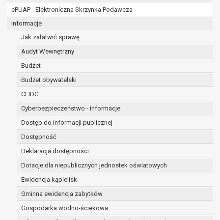
RODO;
ePUAP - Elektroniczna Skrzynka Podawcza
prawo do żądania sprostowania danych na podstawi
w przypadku gdy:
Informacje
dane są nieprawidłowe lub niekompletne;
Jak załatwić sprawę
prawo do żądania usunięcia danych osobowych (tzw
Audyt Wewnętrzny
zapomnianym) na podstawie art. 17 RODO, w przyp
Budżet
dane nie są już niezbędne do celów, dla który
sposób przetwarzane,
Budżet obywatelski
osoba, której dane dotyczą, wniosła sprzec
CEIDG
osobowych,
Cyberbezpieczeństwo - informacje
osoba, której dane dotyczą wycofała zgodę 
osobowych, która jest podstawą przetwarzani
Dostęp do informacji publicznej
podstawy prawnej przetwarzania danych,
Dostępność
dane osobowe przetwarzane są niezgodnie 
Deklaracja dostępności
dane osobowe muszą być usunięte w celu wy
wynikającego z przepisów prawa;
Dotacje dla niepublicznych jednostek oświatowych
prawo do żądania ograniczenia przetwarzania dan
Ewidencja kąpielisk
art. 18 RODO, w przypadku gdy:
Gminna ewidencja zabytków
osoba, której dane dotyczą kwestionuje pr
na okres pozwalający administratorowi spra
Gospodarka wodno-ściekowa
danych,