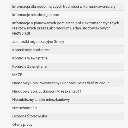
prawo do żądania usunięcia danych osobowych (tzw
Informacja dla osób mających trudności w komunikowaniu się
bycia zapomnianym) na podstawie art. 17 RODO, w 
Informacje nieudostępnione
gdy:
Informacje o planowanych pomiarach pól elektromagnetycznych
dane nie są już niezbędne do celów, dla któryc
realizowanych przez Laboratorium Badań Środowiskowych
zebrane lub w inny sposób przetwarzane,
NetWorkS!
osoba, której dane dotyczą, wniosła sprzeci
Jednostki organizacyjne Gminy
przetwarzania danych osobowych,
osoba, której dane dotyczą wycofała zgodę n
Konsultacje społeczne
przetwarzanie danych osobowych, która jest
Kontrola Wewnętrzna
przetwarzania danych i nie ma innej podstaw
Kontrole Zewnętrzne
przetwarzania danych,
dane osobowe przetwarzane są niezgodnie 
MKZP
dane osobowe muszą być usunięte w celu wy
Narodowy Spis Powszechny Ludności i Mieszkań w 2021 r.
się z obowiązku wynikającego z przepisów pr
Narodowy Spis Ludności i Mieszkań 2011
prawo do żądania ograniczenia przetwarzania dany
osobowych na podstawie art. 18 RODO, w przypadku
Niepubliczny zasób mieszkaniowy
osoba, której dane dotyczą kwestionuje praw
Nieruchomości
danych osobowych – na okres pozwalający
Ochrona Środowiska
administratorowi sprawdzić prawidłowość tyc
przetwarzanie danych jest niezgodne z praw
Oferty pracy