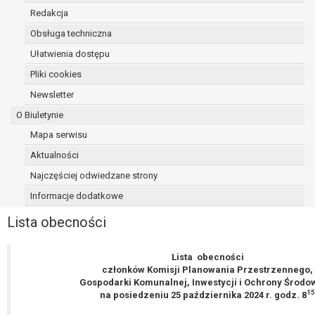
Przysługuje Pani/Panu prawo wniesienia skargi do organu
Redakcja
nadzorczego na niezgodne z prawem przetwarzanie Pan
danych osobowych przez administratora.
Obsługa techniczna
Organem właściwym do wniesienia skargi jest Prezes Urz
Ułatwienia dostępu
Ochrony Danych Osobowych.
Pliki cookies
W zależności od sfery, w której przetwarzane są dane oso
Newsletter
podanie danych osobowych jest dobrowolne albo jest wy
ustawowym lub umownym.
O Biuletynie
Pani/Pana dane nie będą poddawane zautomatyzowane
Mapa serwisu
podejmowaniu decyzji, w tym również profilowaniu.
Aktualności
Najczęściej odwiedzane strony
Informacje dodatkowe
Lista obecności
Lista obecności
członków Komisji Planowania Przestrzennego,
Gospodarki Komunalnej, Inwestycji i Ochrony Środo
15
na posiedzeniu 25 października 2024 r. godz. 8