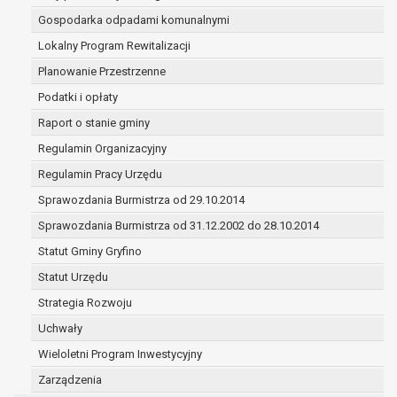
w ramach sprawowania władzy publicznej powierzo
Gospodarka odpadami komunalnymi
administratorowi;
Lokalny Program Rewitalizacji
w pozostałych przypadkach dane osobowe przetwa
wyłącznie na podstawie wcześniej udzielonej zgody
Planowanie Przestrzenne
zakresie i celu określonym w treści zgody.
Podatki i opłaty
W związku z przetwarzaniem danych w celu wskazanym w 
Raport o stanie gminy
dane osobowe mogą być udostępniane innym upoważnio
odbiorcom lub kategoriom odbiorców danych osobowych.
Regulamin Organizacyjny
Odbiorcami mogą być:
Regulamin Pracy Urzędu
podmioty, które przetwarzają dane osobowe w imie
Sprawozdania Burmistrza od 29.10.2014
administratora na podstawie zawartej z nim umowy
powierzenia przetwarzania danych osobowych;
Sprawozdania Burmistrza od 31.12.2002 do 28.10.2014
podmioty upoważnione do odbioru danych osobowy
Statut Gminy Gryfino
podstawie odpowiednich przepisów prawa.
Statut Urzędu
Pani/Pana dane osobowe będą przetwarzane przez okres
niezbędny do realizacji celu dla jakiego zostały zebrane o
Strategia Rozwoju
z terminami archiwizacji określonymi przez przepisy praw
Uchwały
powszechnie obowiązującego.
Wieloletni Program Inwestycyjny
W przypadku, gdy dane osobowe przetwarzane są na pod
Zarządzenia
zgody osoby, której dane dotyczą przetwarzanie odbywa s