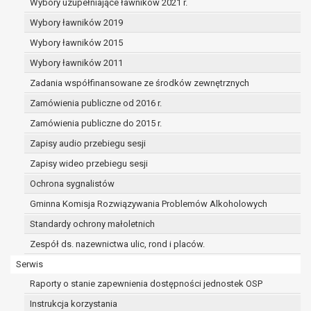
realizowanego w interesie publicznym lub w
Wybory uzupełniające ławników 2021 r.
sprawowania władzy publicznej powierzonej
Wybory ławników 2019
administratorowi bądź
Wybory ławników 2015
niezbędność przetwarzania do celów wynikaj
prawnie uzasadnionych interesów realizowan
Wybory ławników 2011
administratora lub przez stronę trzecią.
Zadania współfinansowane ze środków zewnętrznych
Z przyczyn związanych z Pani/Pana szczególną syt
Zamówienia publiczne od 2016 r.
razie wniesienia sprzeciwu, administrator nie może 
przetwarzać tych danych osobowych, chyba że wyk
Zamówienia publiczne do 2015 r.
istnienie ważnych prawnie uzasadnionych podstaw 
Zapisy audio przebiegu sesji
przetwarzania, nadrzędnych wobec interesów, praw 
Zapisy wideo przebiegu sesji
osoby, której dane dotyczą, lub podstaw do ustalenia
Ochrona sygnalistów
dochodzenia lub obrony roszczeń.
Gminna Komisja Rozwiązywania Problemów Alkoholowych
W przypadku gdy przetwarzanie danych osobowych odbyw
Standardy ochrony małoletnich
podstawie zgody osoby na przetwarzanie danych osobowyc
Zespół ds. nazewnictwa ulic, rond i placów.
ust. 1 lit a RODO), przysługuje Pani/Panu prawo do cofnięci
Serwis
zgody w dowolnym momencie. Cofnięcie to nie ma wpływ
zgodność przetwarzania, którego dokonano na podstawie
Raporty o stanie zapewnienia dostępności jednostek OSP
przed jej cofnięciem.
Instrukcja korzystania