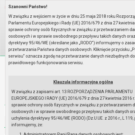
Szanowni Państwo!
Home
Organy
Rada Miejska
IX kadencja Rady Miejskiej
Komisje
Komisja Planowania Przestrzenn..
W związku z wejściem w życie w dniu 25 maja 2018 roku Rozporz
Rok 2024 - posiedzenia
Posiedzenie z 25 października ..
Parlamentu Europejskiego i Rady (UE) 2016/679 z dnia 27 kwietnia
Lista obecności
sprawie ochrony osób fizycznych w związku z przetwarzaniem d
Wyszukaj na stronie:
A
A
osobowych i w sprawie swobodnego przepływu takich danych oraz
A
dyrektywy 95/46/WE (określane jako „RODO”) informujemy o zas
przetwarzania Państwa danych osobowych. Kliknięcie przycisku „P
serwisu” oznacza zgodę na przetwarzanie danych niezbędnych d
prawidłowego funkcjonowania serwisu.
Biuletyn Informacji Publicznej
Urząd Miasta i Gminy w Gryfinie
Klauzula informacyjna ogólna
W związku z zapisami art. 13 ROZPORZĄDZENIA PARLAMENTU
EUROPEJSKIEGO I RADY (UE) 2016/679 z dnia 27 kwietnia 2016 r
sprawie ochrony osób fizycznych w związku z przetwarzaniem 
Strona główna
Mapa serwisu
Aktualności
osobowych i w sprawie swobodnego przepływu takich danych or
uchylenia dyrektywy 95/46/WE (RODO) (Dz.U.UE. z 2016 r., L 119, 
Redakcja
Instrukcja korzystania
Dostępność
informujemy, że:
Administratorem Pani/Pana danych osobowych jest: