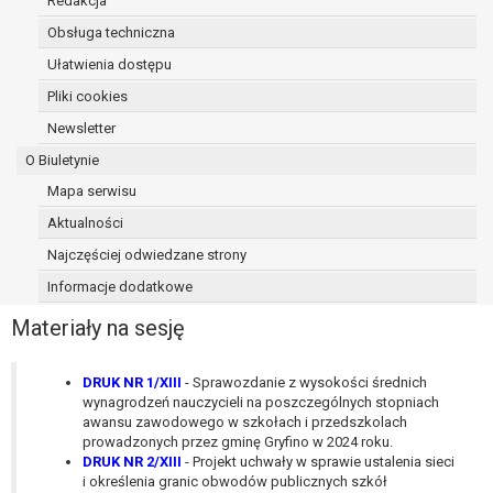
Redakcja
osoba, której dane dotyczą, wniosła
Obsługa techniczna
sprzeciw wobec przetwarzania
Ułatwienia dostępu
danych - do czasu ustalenia czy
prawnie uzasadnione podstawy po
Pliki cookies
stronie administratora są nadrzędne
Newsletter
wobec podstawy sprzeciwu;
O Biuletynie
prawo do przenoszenia danych na
podstawie art. 20 RODO, w przypadku gdy
Mapa serwisu
łącznie spełnione są następujące przesłanki:
Aktualności
przetwarzanie danych odbywa się na
Najczęściej odwiedzane strony
podstawie umowy zawartej z osobą,
której dane dotyczą lub na podstawie
Informacje dodatkowe
zgody wyrażonej przez tą osobę,
Materiały na sesję
przetwarzanie odbywa się w sposób
zautomatyzowany;
prawo sprzeciwu wobec przetwarzania
DRUK NR 1/XIII
- Sprawozdanie z wysokości średnich
wynagrodzeń nauczycieli na poszczególnych stopniach
danych na podstawie art. 21 RODO, wobec
awansu zawodowego w szkołach i przedszkolach
przetwarzania danych osobowych, którego
prowadzonych przez gminę Gryfino w 2024 roku.
podstawą prawną jest:
DRUK NR 2/XIII
- Projekt uchwały w sprawie ustalenia sieci
niezbędność przetwarzania do
i określenia granic obwodów publicznych szkół