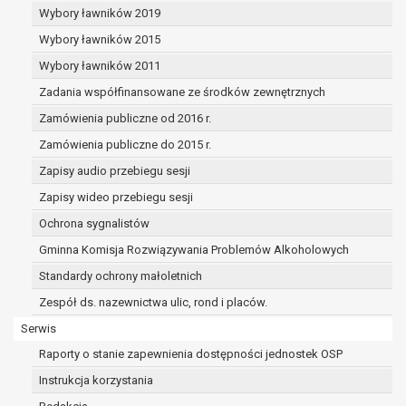
dane osobowe muszą być usunięte w
Wybory ławników 2019
celu wywiązania się z obowiązku
Wybory ławników 2015
wynikającego z przepisów prawa;
prawo do żądania ograniczenia
Wybory ławników 2011
przetwarzania danych osobowych na
Zadania współfinansowane ze środków zewnętrznych
podstawie art. 18 RODO, w przypadku gdy:
Zamówienia publiczne od 2016 r.
osoba, której dane dotyczą
kwestionuje prawidłowość danych
Zamówienia publiczne do 2015 r.
osobowych – na okres pozwalający
Zapisy audio przebiegu sesji
administratorowi sprawdzić
Zapisy wideo przebiegu sesji
prawidłowość tych danych,
przetwarzanie danych jest niezgodne
Ochrona sygnalistów
z prawem, a osoba, której dane
Gminna Komisja Rozwiązywania Problemów Alkoholowych
dotyczą, sprzeciwia się usunięciu
Standardy ochrony małoletnich
danych, żądając w zamian ich
ograniczenia,
Zespół ds. nazewnictwa ulic, rond i placów.
administrator nie potrzebuje już
Serwis
danych dla swoich celów, ale osoba,
Raporty o stanie zapewnienia dostępności jednostek OSP
której dane dotyczą, potrzebuje ich do
ustalenia, obrony lub dochodzenia
Instrukcja korzystania
roszczeń,