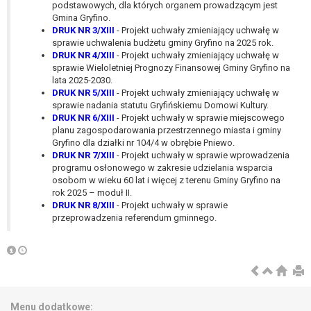
wykonania zadania realizowanego w
podstawowych, dla których organem prowadzącym jest
Gmina Gryfino.
interesie publicznym lub w ramach
DRUK NR 3/XIII
- Projekt uchwały zmieniający uchwałę w
sprawowania władzy publicznej
sprawie uchwalenia budżetu gminy Gryfino na 2025 rok.
powierzonej administratorowi bądź
DRUK NR 4/XIII
- Projekt uchwały zmieniający uchwałę w
niezbędność przetwarzania do celów
sprawie Wieloletniej Prognozy Finansowej Gminy Gryfino na
lata 2025-2030.
wynikających z prawnie
DRUK NR 5/XIII
- Projekt uchwały zmieniający uchwałę w
uzasadnionych interesów
sprawie nadania statutu Gryfińskiemu Domowi Kultury.
realizowanych przez administratora
DRUK NR 6/XIII
- Projekt uchwały w sprawie miejscowego
lub przez stronę trzecią.
planu zagospodarowania przestrzennego miasta i gminy
Z przyczyn związanych z Pani/Pana
Gryfino dla działki nr 104/4 w obrębie Pniewo.
DRUK NR 7/XIII
- Projekt uchwały w sprawie wprowadzenia
szczególną sytuacją. W razie wniesienia
programu osłonowego w zakresie udzielania wsparcia
sprzeciwu, administrator nie może już
osobom w wieku 60 lat i więcej z terenu Gminy Gryfino na
przetwarzać tych danych osobowych, chyba
rok 2025 – moduł II.
że wykaże on istnienie ważnych prawnie
DRUK NR 8/XIII
- Projekt uchwały w sprawie
przeprowadzenia referendum gminnego.
uzasadnionych podstaw do przetwarzania,
nadrzędnych wobec interesów, praw i
wolności osoby, której dane dotyczą, lub
podstaw do ustalenia, dochodzenia lub
obrony roszczeń.
Menu dodatkowe: