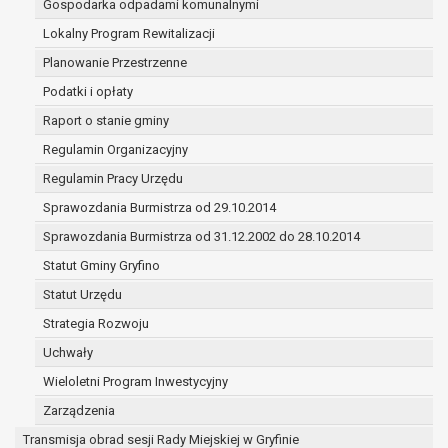
Gospodarka odpadami komunalnymi
(merytorycznych), a także obowiązków i
zadań zleconych przez instytucje
Lokalny Program Rewitalizacji
nadrzędne wobec Gminy;
Planowanie Przestrzenne
zawarcia i realizacji umów;
Podatki i opłaty
ochrony żywotnych interesów osoby, której
Raport o stanie gminy
dane dotyczą, lub innej osoby fizycznej;
wykonania zadania realizowanego w
Regulamin Organizacyjny
interesie publicznym lub w ramach
Regulamin Pracy Urzędu
sprawowania władzy publicznej
Sprawozdania Burmistrza od 29.10.2014
powierzonej administratorowi;
w pozostałych przypadkach dane osobowe
Sprawozdania Burmistrza od 31.12.2002 do 28.10.2014
przetwarzane są wyłącznie na podstawie
Statut Gminy Gryfino
wcześniej udzielonej zgody w zakresie i celu
Statut Urzędu
określonym w treści zgody.
W związku z przetwarzaniem danych w celu
Strategia Rozwoju
wskazanym w pkt. 3, dane osobowe mogą być
Uchwały
udostępniane innym upoważnionym odbiorcom lub
Wieloletni Program Inwestycyjny
kategoriom odbiorców danych osobowych.
Odbiorcami mogą być:
Zarządzenia
podmioty, które przetwarzają dane
Transmisja obrad sesji Rady Miejskiej w Gryfinie