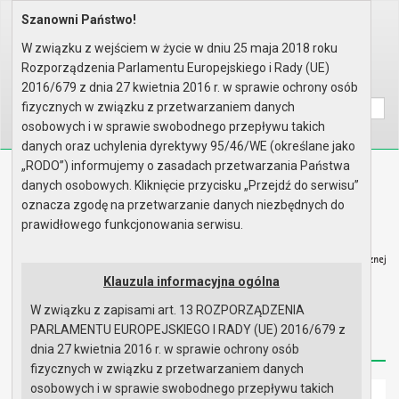
Szanowni Państwo!
Home
Organy
Rada Miejska
IX kadencja Rady Miejskiej
Sesje Rady Miejskiej
XIII Sesja Rady - 27.02.2025
W związku z wejściem w życie w dniu 25 maja 2018 roku
Materiały na sesję
Rozporządzenia Parlamentu Europejskiego i Rady (UE)
Wyszukaj na stronie:
A
2016/679 z dnia 27 kwietnia 2016 r. w sprawie ochrony osób
A
A
fizycznych w związku z przetwarzaniem danych
osobowych i w sprawie swobodnego przepływu takich
danych oraz uchylenia dyrektywy 95/46/WE (określane jako
„RODO”) informujemy o zasadach przetwarzania Państwa
Biuletyn Informacji Publicznej
danych osobowych. Kliknięcie przycisku „Przejdź do serwisu”
Urząd Miasta i Gminy w Gryfinie
oznacza zgodę na przetwarzanie danych niezbędnych do
prawidłowego funkcjonowania serwisu.
Klauzula informacyjna ogólna
W związku z zapisami art. 13 ROZPORZĄDZENIA
Strona główna
Mapa serwisu
Aktualności
PARLAMENTU EUROPEJSKIEGO I RADY (UE) 2016/679 z
Redakcja
Instrukcja korzystania
Dostępność
dnia 27 kwietnia 2016 r. w sprawie ochrony osób
fizycznych w związku z przetwarzaniem danych
osobowych i w sprawie swobodnego przepływu takich
Strona główna