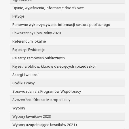
dane są nieprawidłowe lub
Opinie, wyjaśnienia, informacje dodatkowe
niekompletne;
prawo do żądania usunięcia danych
Petycje
osobowych (tzw. prawo do bycia
Ponowne wykorzystywanie informacji sektora publicznego
zapomnianym) na podstawie art. 17 RODO,
Powszechny Spis Rolny 2020
w przypadku gdy:
dane nie są już niezbędne do celów,
Referendum lokalne
dla których były zebrane lub w inny
Rejestry i Ewidencje
sposób przetwarzane,
Rejestry zamówień publicznych
osoba, której dane dotyczą, wniosła
sprzeciw wobec przetwarzania
Rejestr żłobków, klubów dziecięcych i przedszkoli
danych osobowych,
Skargi i wnioski
osoba, której dane dotyczą wycofała
Spółki Gminy
zgodę na przetwarzanie danych
osobowych, która jest podstawą
Sprawozdania z Programów Współpracy
przetwarzania danych i nie ma innej
Szczeciński Obszar Metropolitalny
podstawy prawnej przetwarzania
Wybory
danych,
Wybory ławników 2023
dane osobowe przetwarzane są
niezgodnie z prawem,
Wybory uzupełniające ławników 2021 r.