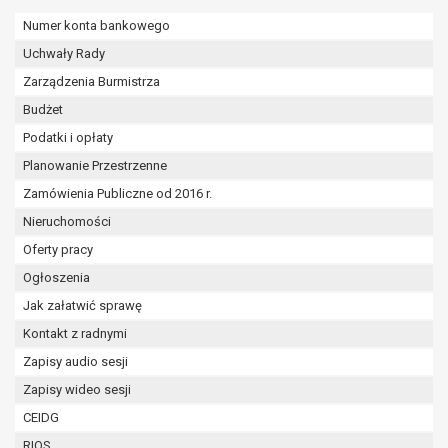
W przypadku gdy przetwarzanie danych
Numer konta bankowego
osobowych odbywa się na podstawie zgody osoby
na przetwarzanie danych osobowych (art. 6 ust. 1
Uchwały Rady
lit a RODO), przysługuje Pani/Panu prawo do
Zarządzenia Burmistrza
cofnięcia tej zgody w dowolnym momencie.
Budżet
Cofnięcie to nie ma wpływu na zgodność
Podatki i opłaty
przetwarzania, którego dokonano na podstawie
zgody przed jej cofnięciem.
Planowanie Przestrzenne
Przysługuje Pani/Panu prawo wniesienia skargi do
Zamówienia Publiczne od 2016 r.
organu nadzorczego na niezgodne z prawem
Nieruchomości
przetwarzanie Pani/Pana danych osobowych
Oferty pracy
przez administratora.
Organem właściwym do wniesienia skargi jest
Ogłoszenia
Prezes Urzędu Ochrony Danych Osobowych.
Jak załatwić sprawę
W zależności od sfery, w której przetwarzane są
Kontakt z radnymi
dane osobowe, podanie danych osobowych jest
dobrowolne albo jest wymogiem ustawowym lub
Zapisy audio sesji
umownym.
Zapisy wideo sesji
Pani/Pana dane nie będą poddawane
CEIDG
zautomatyzowanemu podejmowaniu decyzji, w
RIOS