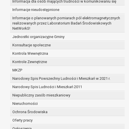
Informacja dla osób mających trudności w komunikowaniu się
zabezpieczenia ewentualnych roszczeń, a w
Informacje nieudostępnione
przypadku wyrażenia zgody na przetwarzanie
danych po zakończeniu i rozliczeniu umowy, do
Informacje o planowanych pomiarach pól elektromagnetycznych
realizowanych przez Laboratorium Badań Środowiskowych
czasu wycofania tej zgody.
NetWorkS!
Ponadto w przypadku umów o dofinansowanie
dane osobowe od momentu pozyskania
Jednostki organizacyjne Gminy
przechowywane są przez okres wynikający z
Konsultacje społeczne
umowy o dofinansowanie zawartej między
Kontrola Wewnętrzna
beneficjentem a określoną instytucją, trwałości
Kontrole Zewnętrzne
danego projektu i konieczności zachowania
dokumentacji projektu do celów kontrolnych.
MKZP
W związku z przetwarzaniem przez
Narodowy Spis Powszechny Ludności i Mieszkań w 2021 r.
administratora danych osobowych przysługuje
Narodowy Spis Ludności i Mieszkań 2011
Pani/Panu:
prawo dostępu do treści danych oraz
Niepubliczny zasób mieszkaniowy
otrzymywania ich kopii na podstawie art. 15
Nieruchomości
RODO;
Ochrona Środowiska
prawo do żądania sprostowania danych na
podstawie art. 16 RODO,
Oferty pracy
w przypadku gdy:
Ogłoszenia