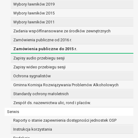
RODO, w przypadku gdy łącznie spełnione są
Wybory ławników 2019
następujące przesłanki:
Wybory ławników 2015
przetwarzanie danych odbywa się na podstaw
umowy zawartej z osobą, której dane dotyczą
Wybory ławników 2011
na podstawie zgody wyrażonej przez tą osobę
Zadania współfinansowane ze środków zewnętrznych
przetwarzanie odbywa się w sposób
Zamówienia publiczne od 2016 r.
zautomatyzowany;
prawo sprzeciwu wobec przetwarzania danych na
Zamówienia publiczne do 2015 r.
podstawie art. 21 RODO, wobec przetwarzania dany
Zapisy audio przebiegu sesji
osobowych, którego podstawą prawną jest:
Zapisy wideo przebiegu sesji
niezbędność przetwarzania do wykonania
zadania realizowanego w interesie publiczn
Ochrona sygnalistów
lub w ramach sprawowania władzy publicznej
Gminna Komisja Rozwiązywania Problemów Alkoholowych
powierzonej administratorowi bądź
Standardy ochrony małoletnich
niezbędność przetwarzania do celów
wynikających z prawnie uzasadnionych inter
Zespół ds. nazewnictwa ulic, rond i placów.
realizowanych przez administratora lub przez
Serwis
stronę trzecią.
Raporty o stanie zapewnienia dostępności jednostek OSP
Z przyczyn związanych z Pani/Pana szczególną
sytuacją. W razie wniesienia sprzeciwu, administrato
Instrukcja korzystania
nie może już przetwarzać tych danych osobowych,