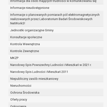
Informacja dla osób mających trudności w komunikowaniu się
art. 16 RODO,
Informacje nieudostępnione
w przypadku gdy:
dane są nieprawidłowe lub niekompletne;
Informacje o planowanych pomiarach pól elektromagnetycznych
realizowanych przez Laboratorium Badań Środowiskowych
prawo do żądania usunięcia danych osobowych (tzw
NetWorkS!
prawo do bycia zapomnianym) na podstawie art. 17
Jednostki organizacyjne Gminy
RODO, w przypadku gdy:
dane nie są już niezbędne do celów, dla któryc
Konsultacje społeczne
były zebrane lub w inny sposób przetwarzane
Kontrola Wewnętrzna
osoba, której dane dotyczą, wniosła sprzeciw
Kontrole Zewnętrzne
wobec przetwarzania danych osobowych,
osoba, której dane dotyczą wycofała zgodę n
MKZP
przetwarzanie danych osobowych, która jest
Narodowy Spis Powszechny Ludności i Mieszkań w 2021 r.
podstawą przetwarzania danych i nie ma inne
Narodowy Spis Ludności i Mieszkań 2011
podstawy prawnej przetwarzania danych,
dane osobowe przetwarzane są niezgodnie z
Niepubliczny zasób mieszkaniowy
prawem,
Nieruchomości
dane osobowe muszą być usunięte w celu
Ochrona Środowiska
wywiązania się z obowiązku wynikającego z
przepisów prawa;
Oferty pracy
prawo do żądania ograniczenia przetwarzania dany
Ogłoszenia