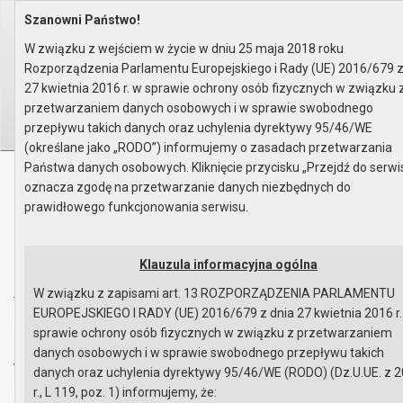
Szanowni Państwo!
Home
Informacje
Zamówienia publiczne do 2015 r..
Zamówienia publiczne
Rok 2005
W związku z wejściem w życie w dniu 25 maja 2018 roku
Gmina Gryfino ogłasza przetarg..
Rozporządzenia Parlamentu Europejskiego i Rady (UE) 2016/679 z
Wyszukaj na stronie:
A
27 kwietnia 2016 r. w sprawie ochrony osób fizycznych w związku 
A
A
przetwarzaniem danych osobowych i w sprawie swobodnego
przepływu takich danych oraz uchylenia dyrektywy 95/46/WE
(określane jako „RODO”) informujemy o zasadach przetwarzania
Państwa danych osobowych. Kliknięcie przycisku „Przejdź do serwi
Biuletyn Informacji Publicznej
oznacza zgodę na przetwarzanie danych niezbędnych do
Urząd Miasta i Gminy w Gryfinie
prawidłowego funkcjonowania serwisu.
Klauzula informacyjna ogólna
W związku z zapisami art. 13 ROZPORZĄDZENIA PARLAMENTU
EUROPEJSKIEGO I RADY (UE) 2016/679 z dnia 27 kwietnia 2016 r.
Strona główna
Mapa serwisu
Aktualności
sprawie ochrony osób fizycznych w związku z przetwarzaniem
Redakcja
Instrukcja korzystania
Dostępność
danych osobowych i w sprawie swobodnego przepływu takich
danych oraz uchylenia dyrektywy 95/46/WE (RODO) (Dz.U.UE. z 
r., L 119, poz. 1) informujemy, że:
Strona główna