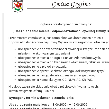
Pani/Pana dane nie będą poddawane zautomatyzowane
podejmowaniu decyzji, w tym również profilowaniu.
ogłasza przetarg nieograniczony na:
„Ubezpieczenie mienia i odpowiedzialności cywilnej Gminy G
Przedmiotem zamówienia jest kompleksowe ubezpieczenie mienia i
odpowiedzialności cywilnej Gminy Gryfino, w szczególności obejmując
ubezpieczenie odpowiedzialności cywilnej w związku z posiad
mieniem i wykonywanymi zadaniami;
ubezpieczenie mienia od ognia i innych zdarzeń losowych;
ubezpieczenie mienia od kradzieży z włamaniem, rabunku i wan
ubezpieczenie szyb od stłuczenia;
ubezpieczenie sprzętu elektronicznego „od wszystkich ryzyk”;
ubezpieczenie następstw nieszczęśliwych wypadków,
ubezpieczenia komunikacyjne: OC, NNW, AC, KR, WD.
Nie dopuszcza się składania ofert częściowych i wariantowych.
Termin związania ofertą – 30 dni.
Wymagany termin wykonania zamówienia:
Ubezpieczenia majątkowe:
13.06.2005 r. – 12.06.2006 r.
Ubezpieczenie komunikacyjne:
15.06.2005 r. – 15.03.2007 r.