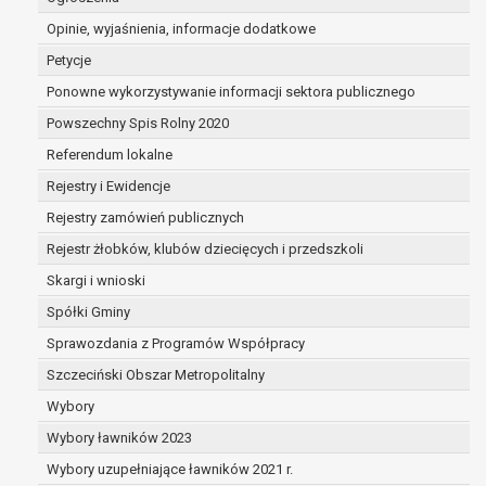
osobowych na podstawie art. 18 RODO, w przypadku
Opinie, wyjaśnienia, informacje dodatkowe
gdy:
osoba, której dane dotyczą kwestionuje
Petycje
prawidłowość danych osobowych – na okres
Ponowne wykorzystywanie informacji sektora publicznego
pozwalający administratorowi sprawdzić
Powszechny Spis Rolny 2020
prawidłowość tych danych,
przetwarzanie danych jest niezgodne z praw
Referendum lokalne
a osoba, której dane dotyczą, sprzeciwia się
Rejestry i Ewidencje
usunięciu danych, żądając w zamian ich
Rejestry zamówień publicznych
ograniczenia,
administrator nie potrzebuje już danych dla
Rejestr żłobków, klubów dziecięcych i przedszkoli
swoich celów, ale osoba, której dane dotyczą,
Skargi i wnioski
potrzebuje ich do ustalenia, obrony lub
Spółki Gminy
dochodzenia roszczeń,
Sprawozdania z Programów Współpracy
osoba, której dane dotyczą, wniosła sprzeciw
wobec przetwarzania danych - do czasu
Szczeciński Obszar Metropolitalny
ustalenia czy prawnie uzasadnione podstawy
Wybory
stronie administratora są nadrzędne wobec
Wybory ławników 2023
podstawy sprzeciwu;
prawo do przenoszenia danych na podstawie art. 20
Wybory uzupełniające ławników 2021 r.