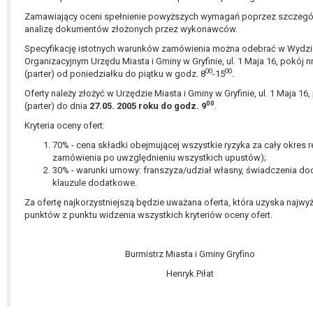
Zamawiający oceni spełnienie powyższych wymagań poprzez szczeg
analizę dokumentów złożonych przez wykonawców.
Specyfikację istotnych warunków zamówienia można odebrać w Wydzi
Organizacyjnym Urzędu Miasta i Gminy w Gryfinie, ul. 1 Maja 16, pokój n
00
00
(parter) od poniedziałku do piątku w godz. 8
-15
.
Oferty należy złożyć w Urzędzie Miasta i Gminy w Gryfinie, ul. 1 Maja 16,
00
(parter) do dnia
27.05. 2005 roku do godz. 9
.
Kryteria oceny ofert:
70% - cena składki obejmującej wszystkie ryzyka za cały okres re
zamówienia po uwzględnieniu wszystkich upustów);
30% - warunki umowy: franszyza/udział własny, świadczenia d
klauzule dodatkowe.
Za ofertę najkorzystniejszą będzie uważana oferta, która uzyska najwy
punktów z punktu widzenia wszystkich kryteriów oceny ofert.
Burmistrz Miasta i Gminy Gryfino
Henryk Piłat