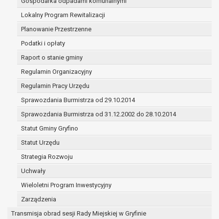
Gospodarka odpadami komunalnymi
wykonania zadania realizowanego w interesie
Lokalny Program Rewitalizacji
publicznym lub w ramach sprawowania władzy
publicznej powierzonej administratorowi;
Planowanie Przestrzenne
w pozostałych przypadkach dane osobowe
Podatki i opłaty
przetwarzane są wyłącznie na podstawie wcześniej
Raport o stanie gminy
udzielonej zgody w zakresie i celu określonym w treś
zgody.
Regulamin Organizacyjny
W związku z przetwarzaniem danych w celu wskazanym 
Regulamin Pracy Urzędu
pkt. 3, dane osobowe mogą być udostępniane innym
Sprawozdania Burmistrza od 29.10.2014
upoważnionym odbiorcom lub kategoriom odbiorców dany
osobowych. Odbiorcami mogą być:
Sprawozdania Burmistrza od 31.12.2002 do 28.10.2014
podmioty, które przetwarzają dane osobowe w imie
Statut Gminy Gryfino
administratora na podstawie zawartej z nim umowy
Statut Urzędu
powierzenia przetwarzania danych osobowych;
podmioty upoważnione do odbioru danych osobowy
Strategia Rozwoju
na podstawie odpowiednich przepisów prawa.
Uchwały
Pani/Pana dane osobowe będą przetwarzane przez okres
Wieloletni Program Inwestycyjny
niezbędny do realizacji celu dla jakiego zostały zebrane or
zgodnie z terminami archiwizacji określonymi przez przep
Zarządzenia
prawa powszechnie obowiązującego.
Transmisja obrad sesji Rady Miejskiej w Gryfinie