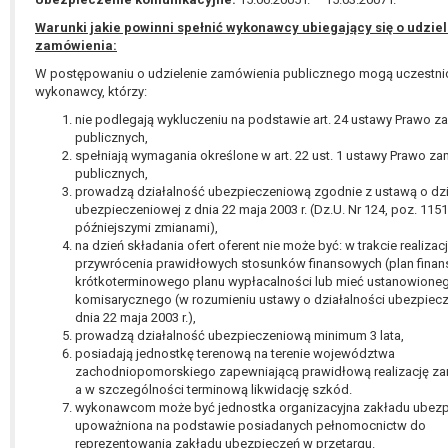
Warunki jakie powinni spełnić wykonawcy ubiegający się o udzie
zamówienia:
W postępowaniu o udzielenie zamówienia publicznego mogą uczestni
wykonawcy, którzy:
nie podlegają wykluczeniu na podstawie art. 24 ustawy Prawo 
publicznych,
spełniają wymagania określone w art. 22 ust. 1 ustawy Prawo z
publicznych,
prowadzą działalność ubezpieczeniową zgodnie z ustawą o dzi
ubezpieczeniowej z dnia 22 maja 2003 r. (Dz.U. Nr 124, poz. 1151
późniejszymi zmianami),
na dzień składania ofert oferent nie może być: w trakcie realizacj
przywrócenia prawidłowych stosunków finansowych (plan finan
krótkoterminowego planu wypłacalności lub mieć ustanowione
komisarycznego (w rozumieniu ustawy o działalności ubezpiec
dnia 22 maja 2003 r.),
prowadzą działalność ubezpieczeniową minimum 3 lata,
posiadają jednostkę terenową na terenie województwa
zachodniopomorskiego zapewniającą prawidłową realizację za
a w szczególności terminową likwidację szkód.
wykonawcom może być jednostka organizacyjna zakładu ubez
upoważniona na podstawie posiadanych pełnomocnictw do
reprezentowania zakładu ubezpieczeń w przetargu.