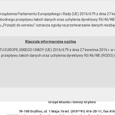
ubliczne
Rok 2004
ządzenia Parlamentu Europejskiego i Rady (UE) 2016/679 z dnia 27 kw
bodnego przepływu takich danych oraz uchylenia dyrektywy 95/46/WE
ku „Przejdź do serwisu” oznacza zgodę na przetwarzanie danych niezb
Klauzula informacyjna ogólna
a
Instrukcja korzystania
Dostępność
EUROPEJSKIEGO I RADY (UE) 2016/679 z dnia 27 kwietnia 2016 r. w s
epływu takich danych oraz uchylenia dyrektywy 95/46/WE (RODO) (Dz.U
ino ogłasza przetarg ustny nieograniczony na spr
 marki Opel Omega.
 ogłasza przetarg ustny nieograniczony na sprzedaż samochod
OGŁOSZENIE PRZETARGU
Urząd Miasta i Gminy Gryfino
74-100 Gryfino, ul. 1 Maja 16 tel. (010**91) 416-20-11, fax 41
bowiązującymi przepisami prawa w celu: