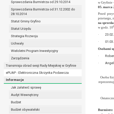
Sprawozdania Burmistrza od 29.10.2014
w Gryfinie
prawo do żądania sprostowania danych na podst
05. marca 
w przypadku gdy:
Sprawozdania Burmistrza od 31.12.2002 do
Przed przy
28.10.2014
dane są nieprawidłowe lub niekompletne;
przetargu, 
prawo do żądania usunięcia danych osobowych (
Statut Gminy Gryfino
na sprzed
dane nie są już niezbędne do celów, dla k
w godz. 10
Statut Urzędu
osoba, której dane dotyczą, wniosła spr
·
23.02.
Strategia Rozwoju
osoba, której dane dotyczą wycofała zgod
·
01.03.
przetwarzania danych,
Uchwały
dane osobowe przetwarzane są niezgodn
Osobami up
Wieloletni Program Inwestycyjny
dane osobowe muszą być usunięte w celu 
·
Rober
Zarządzenia
prawo do żądania ograniczenia przetwarzania d
·
Angel
osoba, której dane dotyczą kwestionuje 
Transmisja obrad sesji Rady Miejskiej w Gryfinie
przetwarzanie danych jest niezgodne z pra
ePUAP - Elektroniczna Skrzynka Podawcza
administrator nie potrzebuje już danych dl
Osoba fiz
Informacje
osoba, której dane dotyczą, wniosła sprz
reprezentu
nadrzędne wobec podstawy sprzeciwu;
Jak załatwić sprawę
prawo do przenoszenia danych na podstawie art.
Audyt Wewnętrzny
przetwarzanie danych odbywa się na pods
Ostatecz
Budżet
przetwarzanie odbywa się w sposób zau
prawo sprzeciwu wobec przetwarzania danych n
Budżet obywatelski
Burmistrz