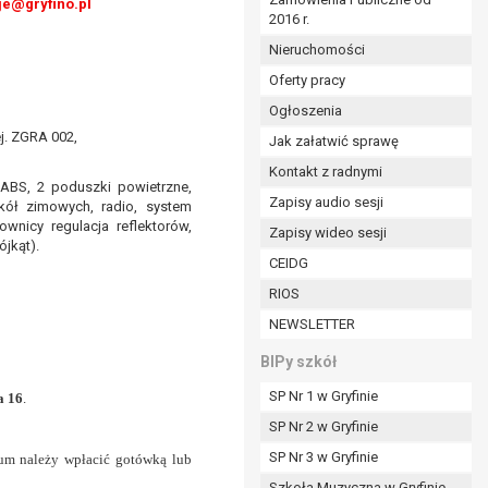
je@gryfino.pl
2016 r.
ym (Dz.U. z 2017r., poz. 1875 ze zm.) oraz z
 wobec Gminy;
Nieruchomości
Oferty pracy
Ogłoszenia
ministratorowi;
j. ZGRA 002,
ie i celu określonym w treści zgody.
Jak załatwić sprawę
m odbiorcom lub kategoriom odbiorców danych
Kontakt z radnymi
, ABS, 2 poduszki powietrzne,
Zapisy audio sesji
 kół zimowych, radio, system
ia przetwarzania danych osobowych;
ownicy regulacja reflektorów,
Zapisy wideo sesji
ójkąt).
e z terminami archiwizacji określonymi przez
CEIDG
RIOS
o czasu wycofania tej zgody.
NEWSLETTER
ezbędny do realizacji zawartej umowy, a po tym
ia zgody na przetwarzanie danych po zakończeniu i
BIPy szkół
SP Nr 1 w Gryfinie
a 16
.
jący z umowy o dofinansowanie zawartej między
SP Nr 2 w Gryfinie
ntrolnych.
SP Nr 3 w Gryfinie
um należy wpłacić gotówką lub
Szkoła Muzyczna w Gryfinie