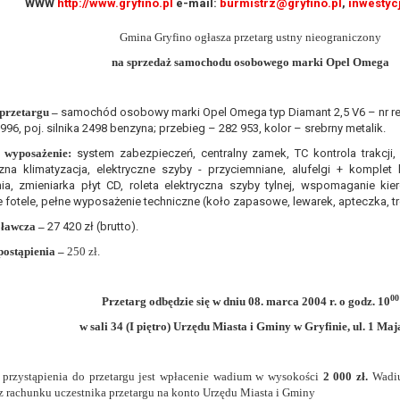
WWW
http://www.gryfino.pl
e-mail:
burmistrz@gryfino.pl
,
inwestyc
, a w szczególności ustawy z dnia 8 marca 1990 r. o samorządzie gminn
), a także obowiązków i zadań zleconych przez instytucje nadrzędne
Gmina Gryfino ogłasza przetarg ustny nieograniczony
na sprzedaż samochodu osobowego marki Opel Omega
otyczą, lub innej osoby fizycznej;
ublicznym lub w ramach sprawowania władzy publicznej powierzonej ad
przetargu –
samochód osobowy marki Opel Omega typ Diamant 2,5 V6 – nr re
arzane są wyłącznie na podstawie wcześniej udzielonej zgody w zakres
996, poj. silnika 2498 benzyna; przebieg – 282 953, kolor – srebrny metalik.
m w pkt. 3, dane osobowe mogą być udostępniane innym upoważniony
 wyposażenie:
system zabezpieczeń, centralny zamek, TC kontrola trakcji
zna klimatyzacja, elektryczne szyby - przyciemniane, alufelgi + komplet
mieniu administratora na podstawie zawartej z nim umowy powierzen
ia, zmieniarka płyt CD, roleta elektryczna szyby tylnej, wspomaganie kier
owych na podstawie odpowiednich przepisów prawa.
e fotele, pełne wyposażenie techniczne (koło zapasowe, lewarek, apteczka, tr
 niezbędny do realizacji celu dla jakiego zostały zebrane oraz zgodni
ławcza –
27 420 zł (brutto).
ostąpienia –
250 zł.
dstawie zgody osoby, której dane dotyczą przetwarzanie odbywa się d
 zawarcia i realizacji umowy przetwarzanie odbywa się przez okres ni
b dla zabezpieczenia ewentualnych roszczeń, a w przypadku wyrażen
00
Przetarg odbędzie się w dniu 08. marca 2004 r. o godz. 10
w sali 34 (I piętro) Urzędu Miasta i Gminy w Gryfinie, ul. 1 Maj
sobowe od momentu pozyskania przechowywane są przez okres wynika
o projektu i konieczności zachowania dokumentacji projektu do celów ko
nych osobowych przysługuje Pani/Panu:
przystąpienia do przetargu jest wpłacenie wadium w wysokości
2 000 zł.
Wadi
ia ich kopii na podstawie art. 15 RODO;
z rachunku uczestnika przetargu na konto Urzędu Miasta i Gminy