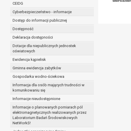
unieważnie
niezbędność przetwarzania do wykonania 
CEIDG
administratorowi bądź
Cyberbezpieczeństwo - informacje
niezbędność przetwarzania do celów wynik
Dostęp do informacji publicznej
Z przyczyn związanych z Pani/Pana szczególną s
on istnienie ważnych prawnie uzasadnionych pod
Dostępność
ustalenia, dochodzenia lub obrony roszczeń.
Deklaracja dostępności
Dotacje dla niepublicznych jednostek
W przypadku gdy przetwarzanie danych osobowych odby
oświatowych
prawo do cofnięcia tej zgody w dowolnym momencie. C
Ewidencja kąpielisk
Przysługuje Pani/Panu prawo wniesienia skargi do o
Gminna ewidencja zabytków
Organem właściwym do wniesienia skargi jest Prezes
W zależności od sfery, w której przetwarzane są da
Gospodarka wodno-ściekowa
Pani/Pana dane nie będą poddawane zautomatyzowane
Informacja dla osób mających trudności w
komunikowaniu się
Informacje nieudostępnione
Informacje o planowanych pomiarach pól
elektromagnetycznych realizowanych przez
Laboratorium Badań Środowiskowych
NetWorkS!