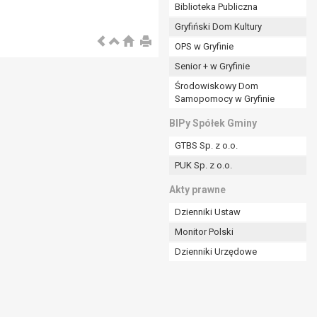
ania władzy publicznej powierzonej
Biblioteka Publiczna
Gryfiński Dom Kultury
stratora lub przez stronę trzecią.
OPS w Gryfinie
rzetwarzać tych danych osobowych, chyba że wykaże
osoby, której dane dotyczą, lub podstaw do
Senior + w Gryfinie
Środowiskowy Dom
Samopomocy w Gryfinie
art. 6 ust. 1 lit a RODO), przysługuje Pani/Panu
BIPy Spółek Gminy
no na podstawie zgody przed jej cofnięciem.
GTBS Sp. z o.o.
nych osobowych przez administratora.
PUK Sp. z o.o.
mogiem ustawowym lub umownym.
Akty prawne
Dzienniki Ustaw
Monitor Polski
Dzienniki Urzędowe