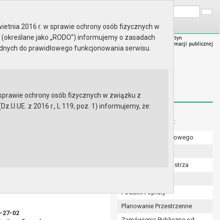
A
Wyszukaj na stronie:
A
A
ietnia 2016 r. w sprawie ochrony osób fizycznych w
 (określane jako „RODO”) informujemy o zasadach
ędnych do prawidłowego funkcjonowania serwisu.
prawie ochrony osób fizycznych w związku z
.UE. z 2016 r., L 119, poz. 1) informujemy, że:
zedaż samochodu
Menu dodatkowe:
Numer konta bankowego
Uchwały Rady
u osobowego marki Opel
Zarządzenia Burmistrza
Budżet
Podatki i opłaty
Planowanie Przestrzenne
6-27-02
Zamówienia Publiczne od