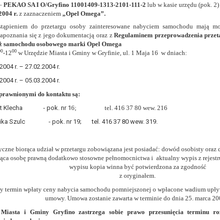
 –
PEKAO SA I O/Gryfino 11001409-1313-2101-111-2
lub w kasie urzędu (pok. 2)
awie art. 16 RODO,
2004 r.
z zaznaczeniem
„Opel Omega”.
stąpieniem do przetargu osoby zainteresowane nabyciem samochodu mają mo
zapoznania się z jego dokumentacją oraz z
Regulaminem przeprowadzenia przeta
tzw. prawo do bycia zapomnianym) na podstawie art. 17 RODO, w przy
aż samochodu osobowego marki Opel Omega
tórych były zebrane lub w inny sposób przetwarzane,
00
00
-12
w Urzędzie Miasta i Gminy w Gryfinie, ul. 1 Maja 16
w dniach:
zeciw wobec przetwarzania danych osobowych,
2004 r. – 27.02.2004 r.
ę na przetwarzanie danych osobowych, która jest podstawą przetwarza
2004 r. – 05.03.2004 r.
ie z prawem,
rawnionymi do kontaktu są:
wywiązania się z obowiązku wynikającego z przepisów prawa;
t Klecha
- pok. nr 1
6;
tel. 416 37 80 wew. 216
anych osobowych na podstawie art. 18 RODO, w przypadku gdy:
ika Szulc
- pok. nr 19;
tel. 416 37 80 wew. 319.
prawidłowość danych osobowych – na okres pozwalający administratoro
wem, a osoba, której dane dotyczą, sprzeciwia się usunięciu danych, ż
a swoich celów, ale osoba, której dane dotyczą, potrzebuje ich do ustal
yczne biorąca udział w przetargu zobowiązana jest posiadać: dowód osobisty ora
eciw wobec przetwarzania danych - do czasu ustalenia czy prawnie uza
jąca osobę prawną dodatkowo stosowne pełnomocnictwa i
aktualny wypis z rejes
wypisu kopia winna być potwierdzona za zgodność
z oryginałem.
 20 RODO, w przypadku gdy łącznie spełnione są następujące przesłank
tawie umowy zawartej z osobą, której dane dotyczą lub na podstawie 
ny termin wpłaty ceny nabycia samochodu pomniejszonej o wpłacone wadium upływ
umowy. Umowa zostanie zawarta w terminie do dnia 25. marca 200
tomatyzowany;
a podstawie art. 21 RODO, wobec przetwarzania danych osobowych, kt
 Miasta i Gminy Gryfino zastrzega sobie prawo przesunięcia terminu ro