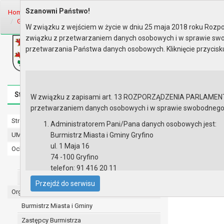
Szanowni Państwo!
Home
Informacje
Zamówienia publiczne do 2015 r..
Zamówienia p
Gmina Gryfino ogłasza przetarg..
W związku z wejściem w życie w dniu 25 maja 2018 roku Rozpor
związku z przetwarzaniem danych osobowych i w sprawie swo
Biuletyn Informacji Publicznej
przetwarzania Państwa danych osobowych. Kliknięcie przycis
Urząd Miasta i Gminy w Gryfinie
Strona główna
Mapa serwisu
Aktualności
Redakcj
W związku z zapisami art. 13 ROZPORZĄDZENIA PARLAMENTU 
przetwarzaniem danych osobowych i w sprawie swobodnego prz
Strona główna
Gmina Gryf
Administratorem Pani/Pana danych osobowych jest:
osobowego
UMiG - telefony wewnętrzne
Burmistrz Miasta i Gminy Gryfino
ul. 1 Maja 16
Ochrona danych osobowych
Gmina Gryfino
74 -100 Gryfino
Urząd Miasta i Gminy w Gryfinie
Omega.
telefon: 91 416 20 11
Straż Miejska
e-mail:
burmistrz@gryfino.pl
Przejdź do serwisu
Dane kontaktowe Inspektora Ochrony Danych:
Organy
telefon: 91 416 20 11
Burmistrz Miasta i Gminy
e-mail:
iod@gryfino.pl
Zastępcy Burmistrza
Pani/Pana dane osobowe przetwarzane są zgodnie z o