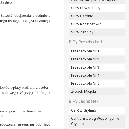
 do dnia
SP w Chwarstnicy
żliwość obejrzenia przedmiotu
SP w Gardnie
rgu ustnego nieograniczonego
padku gdy:
SP w Radziszewie
SP w Żabnicy
nia danych i nie ma innej podstawy prawnej
BIPy Przedszkoli
Przedszkole Nr 1
Przedszkole Nr 2
Przedszkole Nr 3
wi sprawdzić prawidłowość tych danych,
Przedszkole Nr 4
ądając w zamian ich ograniczenia,
Przedszkole Nr 5
enia, obrony lub dochodzenia roszczeń,
z dowód wpłaty wadium, a osoba
Żłobek Miejski
sadnione podstawy po stronie administratora są
tru sądowego. W przypadku kopii
BIPy Jednostek
i:
CSiR w Gryfinie
zgody wyrażonej przez tą osobę,
a najpóźniej w dniu zawarcia
4 r.
Centrum Usług Wspólnych w
órego podstawą prawną jest:
Gryfinie
zpoczęcia przetargu lub jego