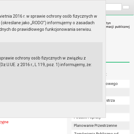
A
Wyszukaj na stronie:
A
A
ietnia 2016 r. w sprawie ochrony osób fizycznych w
 (określane jako „RODO”) informujemy o zasadach
ędnych do prawidłowego funkcjonowania serwisu.
prawie ochrony osób fizycznych w związku z
.UE. z 2016 r., L 119, poz. 1) informujemy, że:
Menu dodatkowe:
Numer konta bankowego
Uchwały Rady
Zarządzenia Burmistrza
Budżet
Podatki i opłaty
cyjne
Planowanie Przestrzenne
Zamówienia Publiczne od