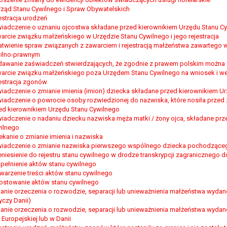
rząd Stanu Cywilnego i Spraw Obywatelskich
estracja urodzeń
iadczenie o uznaniu ojcostwa składane przed kierownikiem Urzędu Stanu C
arcie związku małżeńskiego w Urzędzie Stanu Cywilnego i jego rejestracja
atwienie spraw związanych z zawarciem i rejestracją małżeństwa zawartego 
ilno-prawnym
awanie zaświadczeń stwierdzających, że zgodnie z prawem polskim można 
arcie związku małżeńskiego poza Urzędem Stanu Cywilnego na wniosek i w
estracja zgonów
iadczenie o zmianie imienia (imion) dziecka składane przed kierownikiem U
iadczenie o powrocie osoby rozwiedzionej do nazwiska, które nosiła przed
ed kierownikiem Urzędu Stanu Cywilnego
iadczenie o nadaniu dziecku nazwiska męża matki / żony ojca, składane prz
ilnego
ekanie o zmianie imienia i nazwiska
iadczenie o zmianie nazwiska pierwszego wspólnego dziecka pochodzące
eniesienie do rejestru stanu cywilnego w drodze transkrypcji zagranicznego
pełnienie aktów stanu cywilnego
warzenie treści aktów stanu cywilnego
ostowanie aktów stanu cywilnego
anie orzeczenia o rozwodzie, separacji lub unieważnienia małżeństwa wydaneg
yczy Danii)
anie orzeczenia o rozwodzie, separacji lub unieważnienia małżeństwa wyda
i Europejskiej lub w Danii