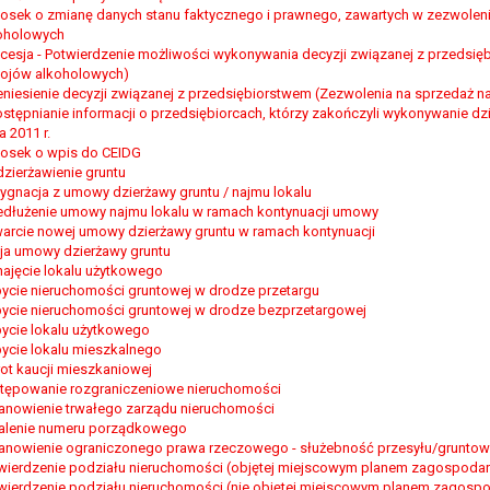
osek o zmianę danych stanu faktycznego i prawnego, zawartych w zezwolen
oholowych
cesja - Potwierdzenie możliwości wykonywania decyzji związanej z przedsię
ojów alkoholowych)
eniesienie decyzji związanej z przedsiębiorstwem (Zezwolenia na sprzedaż 
stępnianie informacji o przedsiębiorcach, którzy zakończyli wykonywanie dz
a 2011 r.
osek o wpis do CEIDG
zierżawienie gruntu
ygnacja z umowy dzierżawy gruntu / najmu lokalu
edłużenie umowy najmu lokalu w ramach kontynuacji umowy
arcie nowej umowy dzierżawy gruntu w ramach kontynuacji
ja umowy dzierżawy gruntu
ajęcie lokalu użytkowego
ycie nieruchomości gruntowej w drodze przetargu
ycie nieruchomości gruntowej w drodze bezprzetargowej
ycie lokalu użytkowego
ycie lokalu mieszkalnego
ot kaucji mieszkaniowej
tępowanie rozgraniczeniowe nieruchomości
anowienie trwałego zarządu nieruchomości
alenie numeru porządkowego
anowienie ograniczonego prawa rzeczowego - służebność przesyłu/grunto
wierdzenie podziału nieruchomości (objętej miejscowym planem zagospoda
wierdzenie podziału nieruchomości (nie objętej miejscowym planem zagosp