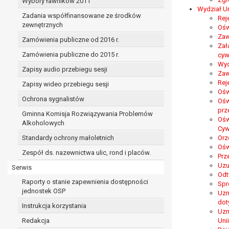
Wybory ławników 2011
Wydział U
Zadania współfinansowane ze środków
Rej
zewnętrznych
Ośw
Zaw
Zamówienia publiczne od 2016 r.
Zał
Zamówienia publiczne do 2015 r.
cyw
Wyd
Zapisy audio przebiegu sesji
Zaw
Rej
Zapisy wideo przebiegu sesji
Ośw
Ochrona sygnalistów
Ośw
prz
Gminna Komisja Rozwiązywania Problemów
Ośw
Alkoholowych
Cyw
Standardy ochrony małoletnich
Orz
Ośw
Zespół ds. nazewnictwa ulic, rond i placów.
Prz
Uzu
Serwis
Odt
Raporty o stanie zapewnienia dostępności
Spr
jednostek OSP
Uzn
dot
Instrukcja korzystania
Uzn
Redakcja
Uni