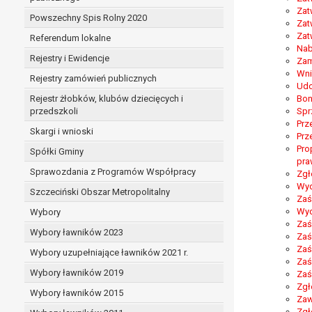
Zat
Powszechny Spis Rolny 2020
Zat
Zat
Referendum lokalne
Nab
Rejestry i Ewidencje
Zam
Wni
Rejestry zamówień publicznych
Udo
Rejestr żłobków, klubów dziecięcych i
Bon
przedszkoli
Spr
Prz
Skargi i wnioski
Prz
Pro
Spółki Gminy
pra
Sprawozdania z Programów Współpracy
Zgł
Wyd
Szczeciński Obszar Metropolitalny
Zaś
Wyd
Wybory
Zaś
Wybory ławników 2023
Zaś
Zaś
Wybory uzupełniające ławników 2021 r.
Zaś
Wybory ławników 2019
Zaś
Zgł
Wybory ławników 2015
Zaw
Zgł