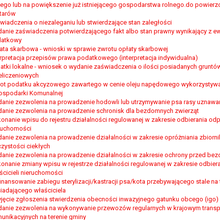
nego lub na powiększenie już istniejącego gospodarstwa rolnego.do powierzc
awie art. 16 RODO,
tarów
wiadczenia o niezaleganiu lub stwierdzające stan zaległości
anie zaświadczenia potwierdzającego fakt albo stan prawny wynikający z e
tzw. prawo do bycia zapomnianym) na podstawie art. 17 RODO, w przy
atkowy
tórych były zebrane lub w inny sposób przetwarzane,
ata skarbowa - wnioski w sprawie zwrotu opłaty skarbowej
erpretacja przepisów prawa podatkowego (interpretacja indywidualna)
zeciw wobec przetwarzania danych osobowych,
atki lokalne - wniosek o wydanie zaświadczenia o ilości posiadanych gruntów
ę na przetwarzanie danych osobowych, która jest podstawą przetwarza
eliczeniowych
ot podatku akcyzowego zawartego w cenie oleju napędowego wykorzystywan
ie z prawem,
ospodarki Komunalnej
anie zezwolenia na prowadzenie hodowli lub utrzymywanie psa rasy uznawa
wywiązania się z obowiązku wynikającego z przepisów prawa;
anie zezwolenia na prowadzenie schronisk dla bezdomnych zwierząt
anych osobowych na podstawie art. 18 RODO, w przypadku gdy:
onanie wpisu do rejestru działalności regulowanej w zakresie odbierania o
prawidłowość danych osobowych – na okres pozwalający administratoro
ruchomości
wem, a osoba, której dane dotyczą, sprzeciwia się usunięciu danych, ż
anie zezwolenia na prowadzenie działalności w zakresie opróżniania zbior
a swoich celów, ale osoba, której dane dotyczą, potrzebuje ich do ustal
czystości ciekłych
anie zezwolenia na prowadzenie działalności w zakresie ochrony przed be
eciw wobec przetwarzania danych - do czasu ustalenia czy prawnie uza
onanie zmiany wpisu w rejestrze działalności regulowanej w zakresie odbi
ścicieli nieruchomości
 20 RODO, w przypadku gdy łącznie spełnione są następujące przesłank
inansowanie zabiegu sterylizacji/kastracji psa/kota przebywającego stale na 
tawie umowy zawartej z osobą, której dane dotyczą lub na podstawie 
iadającego właściciela
yjęcie zgłoszenia stwierdzenia obecności inwazyjnego gatunku obcego (igo
tomatyzowany;
anie zezwolenia na wykonywanie przewozów regularnych w krajowym transp
a podstawie art. 21 RODO, wobec przetwarzania danych osobowych, kt
unikacyjnych na terenie gminy