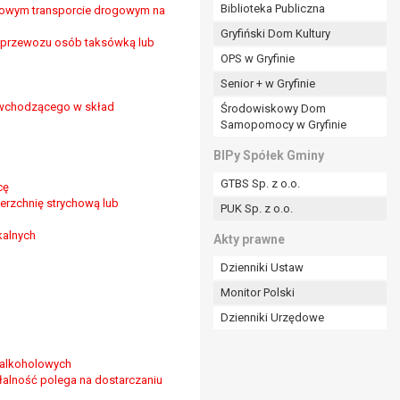
ania władzy publicznej powierzonej
Biblioteka Publiczna
jowym transporcie drogowym na
Gryfiński Dom Kultury
stratora lub przez stronę trzecią.
e przewozu osób taksówką lub
OPS w Gryfinie
rzetwarzać tych danych osobowych, chyba że wykaże
osoby, której dane dotyczą, lub podstaw do
Senior + w Gryfinie
 wchodzącego w skład
Środowiskowy Dom
Samopomocy w Gryfinie
art. 6 ust. 1 lit a RODO), przysługuje Pani/Panu
BIPy Spółek Gminy
no na podstawie zgody przed jej cofnięciem.
GTBS Sp. z o.o.
cę
nych osobowych przez administratora.
erzchnię strychową lub
PUK Sp. z o.o.
mogiem ustawowym lub umownym.
kalnych
Akty prawne
Dzienniki Ustaw
Monitor Polski
Dzienniki Urzędowe
 alkoholowych
łalność polega na dostarczaniu