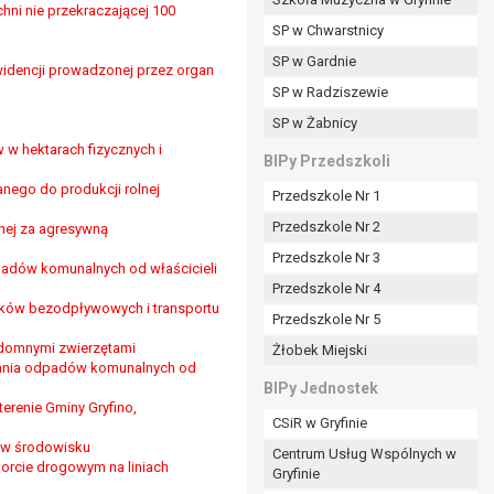
hni nie przekraczającej 100
SP w Chwarstnicy
SP w Gardnie
widencji prowadzonej przez organ
padku gdy:
SP w Radziszewie
SP w Żabnicy
 w hektarach fizycznych i
nia danych i nie ma innej podstawy prawnej
BIPy Przedszkoli
ego do produkcji rolnej
Przedszkole Nr 1
Przedszkole Nr 2
nej za agresywną
Przedszkole Nr 3
dpadów komunalnych od właścicieli
wi sprawdzić prawidłowość tych danych,
Przedszkole Nr 4
ądając w zamian ich ograniczenia,
ników bezodpływowych i transportu
Przedszkole Nr 5
enia, obrony lub dochodzenia roszczeń,
zdomnymi zwierzętami
Żłobek Miejski
sadnione podstawy po stronie administratora są
erania odpadów komunalnych od
BIPy Jednostek
i:
terenie Gminy Gryfino,
CSiR w Gryfinie
zgody wyrażonej przez tą osobę,
) w środowisku
Centrum Usług Wspólnych w
orcie drogowym na liniach
órego podstawą prawną jest:
Gryfinie