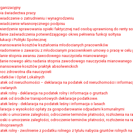
, a w szczególności ustawy z dnia 8 marca 1990 r. o samorządzie gminn
rganizacyjny
), a także obowiązków i zadań zleconych przez instytucje nadrzędne
ia świadectwa pracy
wiadczenie o zatrudnieniu i wynagrodzeniu
wiadczenie własnoręcznego podpisu
otyczą, lub innej osoby fizycznej;
wierdzenie sprawowania opieki faktycznej nad osobą uprawnioną do renty so
ublicznym lub w ramach sprawowania władzy publicznej powierzonej ad
anie zaświadczenia potwierdzającego okres pełnienia funkcji sołtysa
arzane są wyłącznie na podstawie wcześniej udzielonej zgody w zakres
ukacji i Polityki Społecznej
m w pkt. 3, dane osobowe mogą być udostępniane innym upoważniony
inansowanie kosztów kształcenia młodocianych pracowników
iadomienie o zawarciu z młodocianym pracownikiem umowy o pracę w cel
anie stopnia awansu zawodowego nauczyciela mianowanego
mieniu administratora na podstawie zawartej z nim umowy powierzen
anie nowego aktu nadania stopnia zawodowego nauczyciela mianowanego
owych na podstawie odpowiednich przepisów prawa.
inansowanie kosztów praktyk absolwenckich
 niezbędny do realizacji celu dla jakiego zostały zebrane oraz zgodni
oc zdrowotna dla nauczycieli
odatków i Opłat Lokalnych
atek od nieruchomości – deklaracja na podatek od nieruchomości i informac
dstawie zgody osoby, której dane dotyczą przetwarzanie odbywa się d
owlanych
 zawarcia i realizacji umowy przetwarzanie odbywa się przez okres ni
atek rolny - deklaracja na podatek rolny i informacja o gruntach
b dla zabezpieczenia ewentualnych roszczeń, a w przypadku wyrażen
atek od środków transportowych deklaracje podatkowe.
atek leśny - deklaracja na podatek leśny i informacja o lasach
laracja o wysokości opłaty za gospodarowanie odpadami komunalnymi
sobowe od momentu pozyskania przechowywane są przez okres wynika
oski o umorzenie zaległości, odroczenie terminów płatności, rozłożenia na r
o projektu i konieczności zachowania dokumentacji projektu do celów ko
oski o umorzenie zaległości, odroczenie terminów płatności, rozłożenie na ra
nych osobowych przysługuje Pani/Panu:
ilnoprawnych
ia ich kopii na podstawie art. 15 RODO;
atek rolny - zwolnienie z podatku rolnego z tytułu nabycia gruntów rolnych