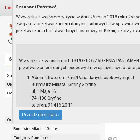
Szanowni Państwo!
Home
Informacje
Jak załatwić sprawę
W związku z wejściem w życie w dniu 25 maja 2018 roku Rozpor
związku z przetwarzaniem danych osobowych i w sprawie swo
Biuletyn Informacji Publicznej
przetwarzania Państwa danych osobowych. Kliknięcie przycis
Urząd Miasta i Gminy w Gryfinie
Strona główna
Mapa serwisu
Aktualności
Redakcj
W związku z zapisami art. 13 ROZPORZĄDZENIA PARLAMENTU 
przetwarzaniem danych osobowych i w sprawie swobodnego prz
Strona główna
Jak załatw
Administratorem Pani/Pana danych osobowych jest:
UMiG - telefony wewnętrzne
Burmistrz Miasta i Gminy Gryfino
ul. 1 Maja 16
Ochrona danych osobowych
74 -100 Gryfino
Urząd Miasta i Gminy w Gryfinie
telefon: 91 416 20 11
Straż Miejska
e-mail:
burmistrz@gryfino.pl
Przejdź do serwisu
Dane kontaktowe Inspektora Ochrony Danych:
Organy
telefon: 91 416 20 11
Burmistrz Miasta i Gminy
e-mail:
iod@gryfino.pl
Zastępcy Burmistrza
Pani/Pana dane osobowe przetwarzane są zgodnie z o