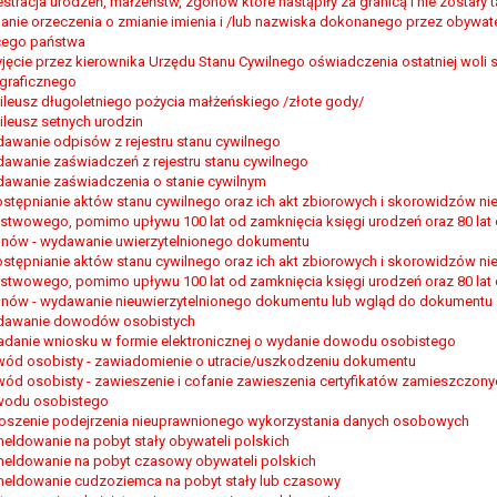
estracja urodzeń, małżeństw, zgonów które nastąpiły za granicą i nie zostały
anie orzeczenia o zmianie imienia i /lub nazwiska dokonanego przez obywat
ego państwa
yjęcie przez kierownika Urzędu Stanu Cywilnego oświadczenia ostatniej wol
ograficznego
ileusz długoletniego pożycia małżeńskiego /złote gody/
ileusz setnych urodzin
awanie odpisów z rejestru stanu cywilnego
awanie zaświadczeń z rejestru stanu cywilnego
awanie zaświadczenia o stanie cywilnym
stępnianie aktów stanu cywilnego oraz ich akt zbiorowych i skorowidzów n
stwowego, pomimo upływu 100 lat od zamknięcia księgi urodzeń oraz 80 lat 
nów - wydawanie uwierzytelnionego dokumentu
stępnianie aktów stanu cywilnego oraz ich akt zbiorowych i skorowidzów n
stwowego, pomimo upływu 100 lat od zamknięcia księgi urodzeń oraz 80 lat 
nów - wydawanie nieuwierzytelnionego dokumentu lub wgląd do dokumentu
awanie dowodów osobistych
adanie wniosku w formie elektronicznej o wydanie dowodu osobistego
ód osobisty - zawiadomienie o utracie/uszkodzeniu dokumentu
ód osobisty - zawieszenie i cofanie zawieszenia certyfikatów zamieszczonyc
odu osobistego
oszenie podejrzenia nieuprawnionego wykorzystania danych osobowych
eldowanie na pobyt stały obywateli polskich
eldowanie na pobyt czasowy obywateli polskich
eldowanie cudzoziemca na pobyt stały lub czasowy