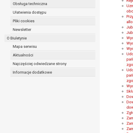
Rej
Obsługa techniczna
Uzn
obc
Ułatwienia dostępu
Prz
Pliki cookies
all
Jub
Newsletter
Jub
Wyd
O Biuletynie
Wyd
Mapa serwisu
Wyd
Udo
Aktualności
pań
Najczęściej odwiedzane strony
zgo
Udo
Informacje dodatkowe
pań
zgo
Wyd
Skł
Dow
Dow
dow
Zgł
Zam
Zam
Zam