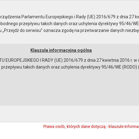
ządzenia Parlamentu Europejskiego i Rady (UE) 2016/679 z dnia 27 kw
bodnego przepływu takich danych oraz uchylenia dyrektywy 95/46/WE
ku „Przejdź do serwisu” oznacza zgodę na przetwarzanie danych niezb
Klauzula informacyjna ogólna
a
Instrukcja korzystania
Dostępność
EUROPEJSKIEGO I RADY (UE) 2016/679 z dnia 27 kwietnia 2016 r. w s
epływu takich danych oraz uchylenia dyrektywy 95/46/WE (RODO) (Dz.U
ić sprawę
Urząd Miasta i Gminy w Gryfinie,
74-100 Gryfino ul. 1 Maja 16
Dni i godziny otwarcia:
00
00
poniedziałki w godz. 8
- 16
,
30
30
pozostałe dni robocze w godz. 7
- 15
Prawa osób, których dane dotyczą - klauzule informa
bowiązującymi przepisami prawa w celu: