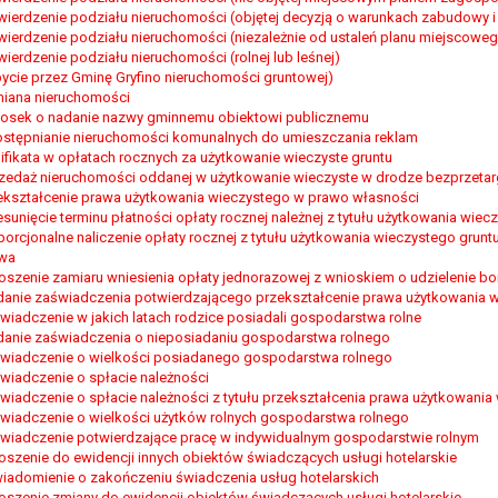
wierdzenie podziału nieruchomości (objętej decyzją o warunkach zabudowy 
wierdzenie podziału nieruchomości (niezależnie od ustaleń planu miejscowe
wierdzenie podziału nieruchomości (rolnej lub leśnej)
ycie przez Gminę Gryfino nieruchomości gruntowej)
iana nieruchomości
osek o nadanie nazwy gminnemu obiektowi publicznemu
stępnianie nieruchomości komunalnych do umieszczania reklam
ifikata w opłatach rocznych za użytkowanie wieczyste gruntu
zedaż nieruchomości oddanej w użytkowanie wieczyste w drodze bezprzeta
ekształcenie prawa użytkowania wieczystego w prawo własności
esunięcie terminu płatności opłaty rocznej należnej z tytułu użytkowania wiec
porcjonalne naliczenie opłaty rocznej z tytułu użytkowania wieczystego grun
wa
oszenie zamiaru wniesienia opłaty jednorazowej z wnioskiem o udzielenie bon
anie zaświadczenia potwierdzającego przekształcenie prawa użytkowania 
wiadczenie w jakich latach rodzice posiadali gospodarstwa rolne
anie zaświadczenia o nieposiadaniu gospodarstwa rolnego
wiadczenie o wielkości posiadanego gospodarstwa rolnego
wiadczenie o spłacie należności
wiadczenie o spłacie należności z tytułu przekształcenia prawa użytkowani
wiadczenie o wielkości użytków rolnych gospodarstwa rolnego
wiadczenie potwierdzające pracę w indywidualnym gospodarstwie rolnym
oszenie do ewidencji innych obiektów świadczących usługi hotelarskie
iadomienie o zakończeniu świadczenia usług hotelarskich
oszenie zmiany do ewidencji obiektów świadczących usługi hotelarskie