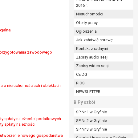
2016 r.
ym (Dz.U. z 2017r., poz. 1875 ze zm.) oraz z
 wobec Gminy;
Nieruchomości
Oferty pracy
cjalnej
Ogłoszenia
ministratorowi;
ie i celu określonym w treści zgody.
Jak załatwić sprawę
m odbiorcom lub kategoriom odbiorców danych
Kontakt z radnymi
u przygotowania zawodowego
Zapisy audio sesji
ia przetwarzania danych osobowych;
Zapisy wideo sesji
e z terminami archiwizacji określonymi przez
CEIDG
RIOS
ja o nieruchomościach i obiektach
o czasu wycofania tej zgody.
NEWSLETTER
ezbędny do realizacji zawartej umowy, a po tym
ia zgody na przetwarzanie danych po zakończeniu i
BIPy szkół
SP Nr 1 w Gryfinie
jący z umowy o dofinansowanie zawartej między
aty spłaty należności podatkowych
SP Nr 2 w Gryfinie
ntrolnych.
ty spłaty należności
SP Nr 3 w Gryfinie
 na utworzenie nowego gospodarstwa
Szkoła Muzyczna w Gryfinie