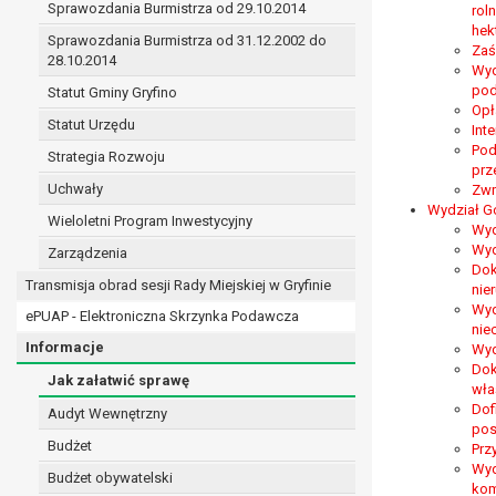
Sprawozdania Burmistrza od 29.10.2014
rol
prawo do żądania sprostowania danych na podst
hek
w przypadku gdy:
Sprawozdania Burmistrza od 31.12.2002 do
Zaś
28.10.2014
dane są nieprawidłowe lub niekompletne;
Wyd
prawo do żądania usunięcia danych osobowych (
pod
Statut Gminy Gryfino
dane nie są już niezbędne do celów, dla k
Opł
Statut Urzędu
Int
osoba, której dane dotyczą, wniosła spr
Pod
Strategia Rozwoju
osoba, której dane dotyczą wycofała zgod
prz
przetwarzania danych,
Uchwały
Zwr
dane osobowe przetwarzane są niezgodn
Wydział G
Wieloletni Program Inwestycyjny
Wyd
dane osobowe muszą być usunięte w celu 
Wyd
Zarządzenia
prawo do żądania ograniczenia przetwarzania d
Dok
osoba, której dane dotyczą kwestionuje 
Transmisja obrad sesji Rady Miejskiej w Gryfinie
nie
przetwarzanie danych jest niezgodne z pra
Wyd
ePUAP - Elektroniczna Skrzynka Podawcza
administrator nie potrzebuje już danych dl
nie
Informacje
Wyd
osoba, której dane dotyczą, wniosła sprz
Dok
nadrzędne wobec podstawy sprzeciwu;
Jak załatwić sprawę
wła
prawo do przenoszenia danych na podstawie art.
Dof
Audyt Wewnętrzny
przetwarzanie danych odbywa się na pods
pos
Budżet
Prz
przetwarzanie odbywa się w sposób zau
Wyd
prawo sprzeciwu wobec przetwarzania danych n
Budżet obywatelski
kom