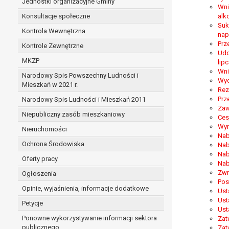
Jednostki organizacyjne Gminy
Wni
Konsultacje społeczne
alk
Suk
Kontrola Wewnętrzna
nap
Prz
Kontrole Zewnętrzne
Udo
MKZP
lipc
Wni
Narodowy Spis Powszechny Ludności i
Wyd
Mieszkań w 2021 r.
Rez
Prz
Narodowy Spis Ludności i Mieszkań 2011
Zaw
Niepubliczny zasób mieszkaniowy
Ces
Wyn
Nieruchomości
Nab
Ochrona Środowiska
Nab
Nab
Oferty pracy
Nab
Zwr
Ogłoszenia
Pos
Opinie, wyjaśnienia, informacje dodatkowe
Ust
Ust
Petycje
Ust
Ponowne wykorzystywanie informacji sektora
Zat
publicznego
Zat