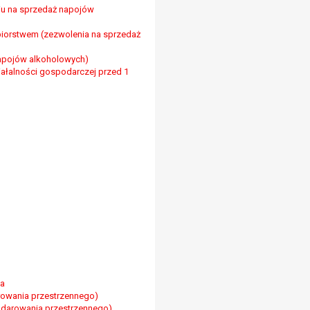
iu na sprzedaż napojów
biorstwem (zezwolenia na sprzedaż
napojów alkoholowych)
iałalności gospodarczej przed 1
wa
rowania przestrzennego)
odarowania przestrzennego)