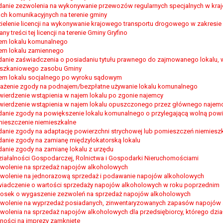
zadania realizowanego w interesie publicznym lub w ramach sprawow
anie zezwolenia na wykonywanie przewozów regularnych specjalnych w kra
iach komunikacyjnych na terenie gminy
ających z prawnie uzasadnionych interesów realizowanych przez admini
ielenie licencji na wykonywanie krajowego transportu drogowego w zakresi
ny treści tej licencji na terenie Gminy Gryfino
ytuacją. W razie wniesienia sprzeciwu, administrator nie może już p
em lokalu komunalnego
staw do przetwarzania, nadrzędnych wobec interesów, praw i wolności 
em lokalu zamiennego
anie zaświadczenia o posiadaniu tytułu prawnego do zajmowanego lokalu,
szkaniowego zasobu Gminy
em lokalu socjalnego po wyroku sądowym
wa się na podstawie zgody osoby na przetwarzanie danych osobowych (
ażenie zgody na podnajem/bezpłatne używanie lokalu komunalnego
ofnięcie to nie ma wpływu na zgodność przetwarzania, którego dokona
wierdzenie wstąpienia w najem lokalu po zgonie najemcy
wierdzenie wstąpienia w najem lokalu opuszczonego przez głównego najem
rganu nadzorczego na niezgodne z prawem przetwarzanie Pani/Pana da
anie zgody na powiększenie lokalu komunalnego o przylegającą wolną powi
 Urzędu Ochrony Danych Osobowych.
ieszczenie niemieszkalne
ne osobowe, podanie danych osobowych jest dobrowolne albo jest wy
anie zgody na adaptację powierzchni strychowej lub pomieszczeń niemiesz
mu podejmowaniu decyzji, w tym również profilowaniu.
anie zgody na zamianę międzylokatorską lokalu
anie zgody na zamianę lokalu z urzędu
ziałalności Gospodarczej, Rolnictwa i Gospodarki Nieruchomościami
wolenie na sprzedaż napojów alkoholowych
wolenie na jednorazową sprzedaż i podawanie napojów alkoholowych
iadczenie o wartości sprzedaży napojów alkoholowych w roku poprzednim
osek o wygaszenie zezwoleń na sprzedaż napojów alkoholowych
wolenie na wyprzedaż posiadanych, zinwentaryzowanych zapasów napojów
wolenia na sprzedaż napojów alkoholowych dla przedsiębiorcy, którego dzia
ności na imprezy zamknięte