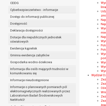
niezbędność przetwarzania do wykonania 
Wyd
CEIDG
administratorowi bądź
lin
Cyberbezpieczeństwo - informacje
niezbędność przetwarzania do celów wynik
Udz
zmia
Z przyczyn związanych z Pani/Pana szczególną s
Dostęp do informacji publicznej
Naj
on istnienie ważnych prawnie uzasadnionych pod
Dostępność
Naj
ustalenia, dochodzenia lub obrony roszczeń.
Wyd
Deklaracja dostępności
mie
Naj
Dotacje dla niepublicznych jednostek
W przypadku gdy przetwarzanie danych osobowych odby
Wyr
oświatowych
prawo do cofnięcia tej zgody w dowolnym momencie. C
Pot
Ewidencja kąpielisk
Pot
Przysługuje Pani/Panu prawo wniesienia skargi do o
Wyd
Gminna ewidencja zabytków
Organem właściwym do wniesienia skargi jest Prezes
pom
W zależności od sfery, w której przetwarzane są da
Gospodarka wodno-ściekowa
Wyd
Pani/Pana dane nie będą poddawane zautomatyzowane
Wyd
Informacja dla osób mających trudności w
Wyd
komunikowaniu się
Wydział D
Zez
Informacje nieudostępnione
Zez
Informacje o planowanych pomiarach pól
Ośw
elektromagnetycznych realizowanych przez
Wni
Laboratorium Badań Środowiskowych
Zez
NetWorkS!
Zez
żyw