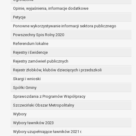
dane są nieprawidłowe lub
Opinie, wyjaśnienia, informacje dodatkowe
niekompletne;
prawo do żądania usunięcia danych
Petycje
osobowych (tzw. prawo do bycia
Ponowne wykorzystywanie informacji sektora publicznego
zapomnianym) na podstawie art. 17 RODO,
Powszechny Spis Rolny 2020
w przypadku gdy:
dane nie są już niezbędne do celów,
Referendum lokalne
dla których były zebrane lub w inny
Rejestry i Ewidencje
sposób przetwarzane,
Rejestry zamówień publicznych
osoba, której dane dotyczą, wniosła
sprzeciw wobec przetwarzania
Rejestr żłobków, klubów dziecięcych i przedszkoli
danych osobowych,
Skargi i wnioski
osoba, której dane dotyczą wycofała
Spółki Gminy
zgodę na przetwarzanie danych
osobowych, która jest podstawą
Sprawozdania z Programów Współpracy
przetwarzania danych i nie ma innej
Szczeciński Obszar Metropolitalny
podstawy prawnej przetwarzania
Wybory
danych,
Wybory ławników 2023
dane osobowe przetwarzane są
niezgodnie z prawem,
Wybory uzupełniające ławników 2021 r.