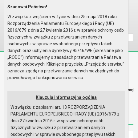
Szanowni Państwo!
Home
Organy
Rada Miejska
VIII kadencja Rady Miejskiej
Sesje Rady Miejskiej
XIV sesja Rady - 31.10.2019
W związku z wejściem w życie w dniu 25 maja 2018 roku
Protokół z obrad
Rozporządzenia Parlamentu Europejskiego i Rady (UE)
Wyszukaj na stronie:
A
2016/679 z dnia 27 kwietnia 2016 r. w sprawie ochrony osób
A
A
fizycznych w związku z przetwarzaniem danych
osobowych i w sprawie swobodnego przepływu takich
danych oraz uchylenia dyrektywy 95/46/WE (określane jako
„RODO”) informujemy o zasadach przetwarzania Państwa
Biuletyn Informacji Publicznej
danych osobowych. Kliknięcie przycisku „Przejdź do serwisu”
Urząd Miasta i Gminy w Gryfinie
oznacza zgodę na przetwarzanie danych niezbędnych do
prawidłowego funkcjonowania serwisu.
Klauzula informacyjna ogólna
W związku z zapisami art. 13 ROZPORZĄDZENIA
Strona główna
Mapa serwisu
Aktualności
PARLAMENTU EUROPEJSKIEGO I RADY (UE) 2016/679 z
Redakcja
Instrukcja korzystania
Dostępność
dnia 27 kwietnia 2016 r. w sprawie ochrony osób
fizycznych w związku z przetwarzaniem danych
osobowych i w sprawie swobodnego przepływu takich
Strona główna