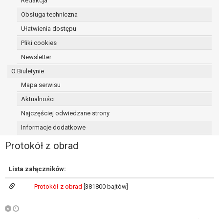
Redakcja
osoba, której dane dotyczą, wniosła
Obsługa techniczna
sprzeciw wobec przetwarzania
Ułatwienia dostępu
danych - do czasu ustalenia czy
prawnie uzasadnione podstawy po
Pliki cookies
stronie administratora są nadrzędne
Newsletter
wobec podstawy sprzeciwu;
O Biuletynie
prawo do przenoszenia danych na
podstawie art. 20 RODO, w przypadku gdy
Mapa serwisu
łącznie spełnione są następujące przesłanki:
Aktualności
przetwarzanie danych odbywa się na
Najczęściej odwiedzane strony
podstawie umowy zawartej z osobą,
której dane dotyczą lub na podstawie
Informacje dodatkowe
zgody wyrażonej przez tą osobę,
Protokół z obrad
przetwarzanie odbywa się w sposób
zautomatyzowany;
prawo sprzeciwu wobec przetwarzania
Lista załączników:
danych na podstawie art. 21 RODO, wobec
Protokół z obrad
[381800 bajtów]
przetwarzania danych osobowych, którego
podstawą prawną jest:
niezbędność przetwarzania do