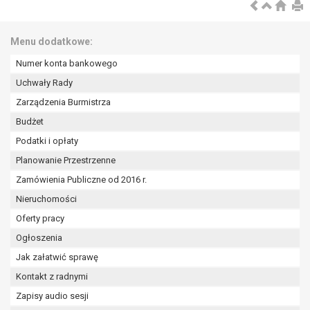
wykonania zadania realizowanego w
interesie publicznym lub w ramach
sprawowania władzy publicznej
Menu dodatkowe:
powierzonej administratorowi bądź
Numer konta bankowego
niezbędność przetwarzania do celów
wynikających z prawnie
Uchwały Rady
uzasadnionych interesów
Zarządzenia Burmistrza
realizowanych przez administratora
Budżet
lub przez stronę trzecią.
Podatki i opłaty
Z przyczyn związanych z Pani/Pana
szczególną sytuacją. W razie wniesienia
Planowanie Przestrzenne
sprzeciwu, administrator nie może już
Zamówienia Publiczne od 2016 r.
przetwarzać tych danych osobowych, chyba
Nieruchomości
że wykaże on istnienie ważnych prawnie
uzasadnionych podstaw do przetwarzania,
Oferty pracy
nadrzędnych wobec interesów, praw i
Ogłoszenia
wolności osoby, której dane dotyczą, lub
Jak załatwić sprawę
podstaw do ustalenia, dochodzenia lub
Kontakt z radnymi
obrony roszczeń.
Zapisy audio sesji