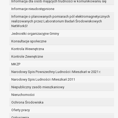
Informacja dla osób mających trudności w komunikowaniu się
zabezpieczenia ewentualnych roszczeń, a w
Informacje nieudostępnione
przypadku wyrażenia zgody na przetwarzanie
danych po zakończeniu i rozliczeniu umowy, do
Informacje o planowanych pomiarach pól elektromagnetycznych
realizowanych przez Laboratorium Badań Środowiskowych
czasu wycofania tej zgody.
NetWorkS!
Ponadto w przypadku umów o dofinansowanie
dane osobowe od momentu pozyskania
Jednostki organizacyjne Gminy
przechowywane są przez okres wynikający z
Konsultacje społeczne
umowy o dofinansowanie zawartej między
Kontrola Wewnętrzna
beneficjentem a określoną instytucją, trwałości
Kontrole Zewnętrzne
danego projektu i konieczności zachowania
dokumentacji projektu do celów kontrolnych.
MKZP
W związku z przetwarzaniem przez
Narodowy Spis Powszechny Ludności i Mieszkań w 2021 r.
administratora danych osobowych przysługuje
Narodowy Spis Ludności i Mieszkań 2011
Pani/Panu:
prawo dostępu do treści danych oraz
Niepubliczny zasób mieszkaniowy
otrzymywania ich kopii na podstawie art. 15
Nieruchomości
RODO;
Ochrona Środowiska
prawo do żądania sprostowania danych na
podstawie art. 16 RODO,
Oferty pracy
w przypadku gdy:
Ogłoszenia