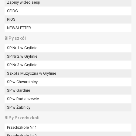
Zapisy wideo sesji
W przypadku gdy przetwarzanie danych
osobowych odbywa się na podstawie zgody osoby
CEIDG
na przetwarzanie danych osobowych (art. 6 ust. 1
RIOS
lit a RODO), przysługuje Pani/Panu prawo do
NEWSLETTER
cofnięcia tej zgody w dowolnym momencie.
Cofnięcie to nie ma wpływu na zgodność
BIPy szkół
przetwarzania, którego dokonano na podstawie
SP Nr 1 w Gryfinie
zgody przed jej cofnięciem.
Przysługuje Pani/Panu prawo wniesienia skargi do
SP Nr 2 w Gryfinie
organu nadzorczego na niezgodne z prawem
SP Nr 3 w Gryfinie
przetwarzanie Pani/Pana danych osobowych
Szkoła Muzyczna w Gryfinie
przez administratora.
SP w Chwarstnicy
Organem właściwym do wniesienia skargi jest
Prezes Urzędu Ochrony Danych Osobowych.
SP w Gardnie
W zależności od sfery, w której przetwarzane są
SP w Radziszewie
dane osobowe, podanie danych osobowych jest
SP w Żabnicy
dobrowolne albo jest wymogiem ustawowym lub
umownym.
BIPy Przedszkoli
Pani/Pana dane nie będą poddawane
Przedszkole Nr 1
zautomatyzowanemu podejmowaniu decyzji, w
Przedszkole Nr 2