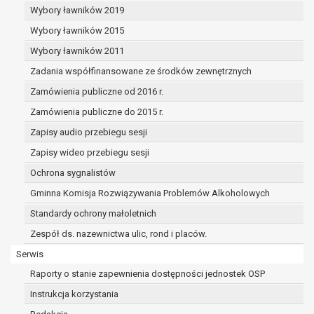
dane osobowe muszą być usunięte w
Wybory ławników 2019
celu wywiązania się z obowiązku
Wybory ławników 2015
wynikającego z przepisów prawa;
prawo do żądania ograniczenia
Wybory ławników 2011
przetwarzania danych osobowych na
Zadania współfinansowane ze środków zewnętrznych
podstawie art. 18 RODO, w przypadku gdy:
Zamówienia publiczne od 2016 r.
osoba, której dane dotyczą
kwestionuje prawidłowość danych
Zamówienia publiczne do 2015 r.
osobowych – na okres pozwalający
Zapisy audio przebiegu sesji
administratorowi sprawdzić
Zapisy wideo przebiegu sesji
prawidłowość tych danych,
przetwarzanie danych jest niezgodne
Ochrona sygnalistów
z prawem, a osoba, której dane
Gminna Komisja Rozwiązywania Problemów Alkoholowych
dotyczą, sprzeciwia się usunięciu
Standardy ochrony małoletnich
danych, żądając w zamian ich
ograniczenia,
Zespół ds. nazewnictwa ulic, rond i placów.
administrator nie potrzebuje już
Serwis
danych dla swoich celów, ale osoba,
Raporty o stanie zapewnienia dostępności jednostek OSP
której dane dotyczą, potrzebuje ich do
ustalenia, obrony lub dochodzenia
Instrukcja korzystania
roszczeń,