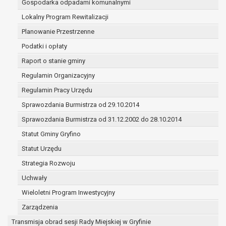
Gospodarka odpadami komunalnymi
(merytorycznych), a także obowiązków i
zadań zleconych przez instytucje
Lokalny Program Rewitalizacji
nadrzędne wobec Gminy;
Planowanie Przestrzenne
zawarcia i realizacji umów;
Podatki i opłaty
ochrony żywotnych interesów osoby, której
Raport o stanie gminy
dane dotyczą, lub innej osoby fizycznej;
wykonania zadania realizowanego w
Regulamin Organizacyjny
interesie publicznym lub w ramach
Regulamin Pracy Urzędu
sprawowania władzy publicznej
Sprawozdania Burmistrza od 29.10.2014
powierzonej administratorowi;
w pozostałych przypadkach dane osobowe
Sprawozdania Burmistrza od 31.12.2002 do 28.10.2014
przetwarzane są wyłącznie na podstawie
Statut Gminy Gryfino
wcześniej udzielonej zgody w zakresie i celu
Statut Urzędu
określonym w treści zgody.
W związku z przetwarzaniem danych w celu
Strategia Rozwoju
wskazanym w pkt. 3, dane osobowe mogą być
Uchwały
udostępniane innym upoważnionym odbiorcom lub
Wieloletni Program Inwestycyjny
kategoriom odbiorców danych osobowych.
Odbiorcami mogą być:
Zarządzenia
podmioty, które przetwarzają dane
Transmisja obrad sesji Rady Miejskiej w Gryfinie