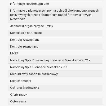
Informacje nieudostępnione
zabezpieczenia ewentualnych roszczeń, a w
przypadku wyrażenia zgody na przetwarzanie
Informacje o planowanych pomiarach pól elektromagnetycznych
danych po zakończeniu i rozliczeniu umowy, do
realizowanych przez Laboratorium Badań Środowiskowych
NetWorkS!
czasu wycofania tej zgody.
Ponadto w przypadku umów o dofinansowanie
Jednostki organizacyjne Gminy
dane osobowe od momentu pozyskania
Konsultacje społeczne
przechowywane są przez okres wynikający z
Kontrola Wewnętrzna
umowy o dofinansowanie zawartej między
beneficjentem a określoną instytucją, trwałości
Kontrole zewnętrzne
danego projektu i konieczności zachowania
MKZP
dokumentacji projektu do celów kontrolnych.
Narodowy Spis Powszechny Ludności i Mieszkań w 2021 r.
W związku z przetwarzaniem przez
administratora danych osobowych przysługuje
Narodowy Spis Ludności i Mieszkań 2011
Pani/Panu:
Niepubliczny zasób mieszkaniowy
prawo dostępu do treści danych oraz
Nieruchomości
otrzymywania ich kopii na podstawie art. 15
RODO;
Ochrona Środowiska
prawo do żądania sprostowania danych na
Oferty pracy
podstawie art. 16 RODO,
Ogłoszenia
w przypadku gdy: