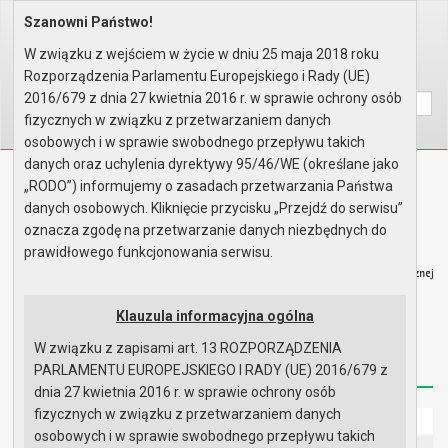
Szanowni Państwo!
Home
Organy
Oświadczenia majątkowe
Za rok 2019
Zastępcy Burmistrza
W związku z wejściem w życie w dniu 25 maja 2018 roku
Rozporządzenia Parlamentu Europejskiego i Rady (UE)
Wyszukaj na stronie:
A
A
A
2016/679 z dnia 27 kwietnia 2016 r. w sprawie ochrony osób
fizycznych w związku z przetwarzaniem danych
osobowych i w sprawie swobodnego przepływu takich
danych oraz uchylenia dyrektywy 95/46/WE (określane jako
Biuletyn Informacji Publicznej
„RODO”) informujemy o zasadach przetwarzania Państwa
Urząd Miasta i Gminy w Gryfinie
danych osobowych. Kliknięcie przycisku „Przejdź do serwisu”
oznacza zgodę na przetwarzanie danych niezbędnych do
prawidłowego funkcjonowania serwisu.
Klauzula informacyjna ogólna
Strona główna
Mapa serwisu
Aktualności
W związku z zapisami art. 13 ROZPORZĄDZENIA
Redakcja
Instrukcja korzystania
Dostępność
PARLAMENTU EUROPEJSKIEGO I RADY (UE) 2016/679 z
dnia 27 kwietnia 2016 r. w sprawie ochrony osób
fizycznych w związku z przetwarzaniem danych
Strona główna
osobowych i w sprawie swobodnego przepływu takich