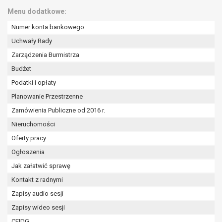
wykonania zadania realizowanego w
Menu dodatkowe:
interesie publicznym lub w ramach
sprawowania władzy publicznej
Numer konta bankowego
powierzonej administratorowi bądź
Uchwały Rady
niezbędność przetwarzania do celów
Zarządzenia Burmistrza
wynikających z prawnie
Budżet
uzasadnionych interesów
realizowanych przez administratora
Podatki i opłaty
lub przez stronę trzecią.
Planowanie Przestrzenne
Z przyczyn związanych z Pani/Pana
Zamówienia Publiczne od 2016 r.
szczególną sytuacją. W razie wniesienia
sprzeciwu, administrator nie może już
Nieruchomości
przetwarzać tych danych osobowych, chyba
Oferty pracy
że wykaże on istnienie ważnych prawnie
Ogłoszenia
uzasadnionych podstaw do przetwarzania,
Jak załatwić sprawę
nadrzędnych wobec interesów, praw i
wolności osoby, której dane dotyczą, lub
Kontakt z radnymi
podstaw do ustalenia, dochodzenia lub
Zapisy audio sesji
obrony roszczeń.
Zapisy wideo sesji
CEIDG