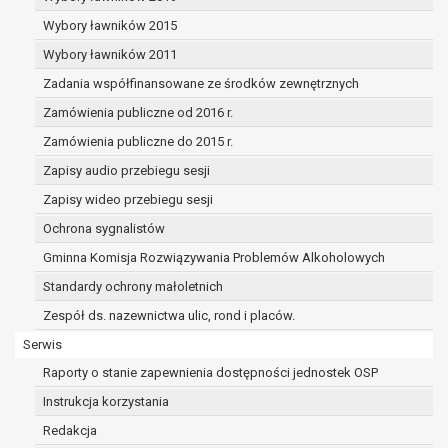
dane osobowe muszą być usunięte w
celu wywiązania się z obowiązku
Wybory ławników 2015
wynikającego z przepisów prawa;
Wybory ławników 2011
prawo do żądania ograniczenia
Zadania współfinansowane ze środków zewnętrznych
przetwarzania danych osobowych na
podstawie art. 18 RODO, w przypadku gdy:
Zamówienia publiczne od 2016 r.
osoba, której dane dotyczą
Zamówienia publiczne do 2015 r.
kwestionuje prawidłowość danych
Zapisy audio przebiegu sesji
osobowych – na okres pozwalający
administratorowi sprawdzić
Zapisy wideo przebiegu sesji
prawidłowość tych danych,
Ochrona sygnalistów
przetwarzanie danych jest niezgodne
Gminna Komisja Rozwiązywania Problemów Alkoholowych
z prawem, a osoba, której dane
Standardy ochrony małoletnich
dotyczą, sprzeciwia się usunięciu
danych, żądając w zamian ich
Zespół ds. nazewnictwa ulic, rond i placów.
ograniczenia,
Serwis
administrator nie potrzebuje już
Raporty o stanie zapewnienia dostępności jednostek OSP
danych dla swoich celów, ale osoba,
której dane dotyczą, potrzebuje ich do
Instrukcja korzystania
ustalenia, obrony lub dochodzenia
Redakcja
roszczeń,