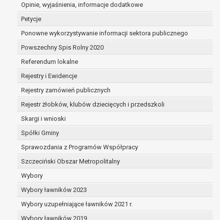
dane są nieprawidłowe lub
Opinie, wyjaśnienia, informacje dodatkowe
niekompletne;
Petycje
prawo do żądania usunięcia danych
Ponowne wykorzystywanie informacji sektora publicznego
osobowych (tzw. prawo do bycia
Powszechny Spis Rolny 2020
zapomnianym) na podstawie art. 17 RODO,
w przypadku gdy:
Referendum lokalne
dane nie są już niezbędne do celów,
Rejestry i Ewidencje
dla których były zebrane lub w inny
Rejestry zamówień publicznych
sposób przetwarzane,
osoba, której dane dotyczą, wniosła
Rejestr żłobków, klubów dziecięcych i przedszkoli
sprzeciw wobec przetwarzania
Skargi i wnioski
danych osobowych,
Spółki Gminy
osoba, której dane dotyczą wycofała
zgodę na przetwarzanie danych
Sprawozdania z Programów Współpracy
osobowych, która jest podstawą
Szczeciński Obszar Metropolitalny
przetwarzania danych i nie ma innej
Wybory
podstawy prawnej przetwarzania
danych,
Wybory ławników 2023
dane osobowe przetwarzane są
Wybory uzupełniające ławników 2021 r.
niezgodnie z prawem,
Wybory ławników 2019