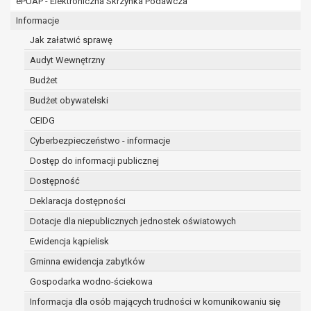
ePUAP - Elektroniczna Skrzynka Podawcza
osobowe w imieniu administratora na
podstawie zawartej z nim umowy
Informacje
powierzenia przetwarzania danych
Jak załatwić sprawę
osobowych;
Audyt Wewnętrzny
podmioty upoważnione do odbioru danych
osobowych na podstawie odpowiednich
Budżet
przepisów prawa.
Budżet obywatelski
Pani/Pana dane osobowe będą przetwarzane
CEIDG
przez okres niezbędny do realizacji celu dla jakiego
zostały zebrane oraz zgodnie z terminami
Cyberbezpieczeństwo - informacje
archiwizacji określonymi przez przepisy prawa
Dostęp do informacji publicznej
powszechnie obowiązującego.
Dostępność
W przypadku, gdy dane osobowe przetwarzane są
na podstawie zgody osoby, której dane dotyczą
Deklaracja dostępności
przetwarzanie odbywa się do czasu wycofania tej
Dotacje dla niepublicznych jednostek oświatowych
zgody.
Ewidencja kąpielisk
W przypadku, gdy dane osobowe przetwarzane są
Gminna ewidencja zabytków
w celu zawarcia i realizacji umowy przetwarzanie
odbywa się przez okres niezbędny do realizacji
Gospodarka wodno-ściekowa
zawartej umowy, a po tym czasie w zakresie
Informacja dla osób mających trudności w komunikowaniu się
wymaganym przez przepisy prawa lub dla