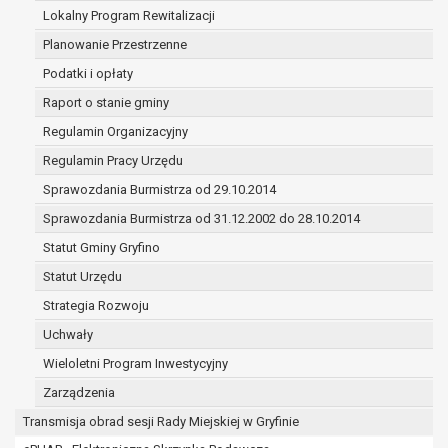
(merytorycznych), a także obowiązków i
Lokalny Program Rewitalizacji
zadań zleconych przez instytucje
Planowanie Przestrzenne
nadrzędne wobec Gminy;
Podatki i opłaty
zawarcia i realizacji umów;
ochrony żywotnych interesów osoby, której
Raport o stanie gminy
dane dotyczą, lub innej osoby fizycznej;
Regulamin Organizacyjny
wykonania zadania realizowanego w
Regulamin Pracy Urzędu
interesie publicznym lub w ramach
sprawowania władzy publicznej
Sprawozdania Burmistrza od 29.10.2014
powierzonej administratorowi;
Sprawozdania Burmistrza od 31.12.2002 do 28.10.2014
w pozostałych przypadkach dane osobowe
Statut Gminy Gryfino
przetwarzane są wyłącznie na podstawie
wcześniej udzielonej zgody w zakresie i celu
Statut Urzędu
określonym w treści zgody.
Strategia Rozwoju
W związku z przetwarzaniem danych w celu
Uchwały
wskazanym w pkt. 3, dane osobowe mogą być
udostępniane innym upoważnionym odbiorcom lub
Wieloletni Program Inwestycyjny
kategoriom odbiorców danych osobowych.
Zarządzenia
Odbiorcami mogą być:
Transmisja obrad sesji Rady Miejskiej w Gryfinie
podmioty, które przetwarzają dane