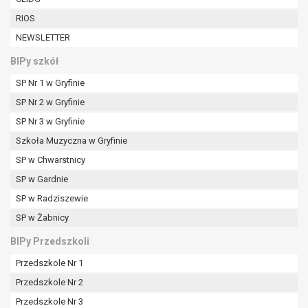
W przypadku gdy przetwarzanie danych
RIOS
osobowych odbywa się na podstawie zgody osoby
na przetwarzanie danych osobowych (art. 6 ust. 1
NEWSLETTER
lit a RODO), przysługuje Pani/Panu prawo do
BIPy szkół
cofnięcia tej zgody w dowolnym momencie.
Cofnięcie to nie ma wpływu na zgodność
SP Nr 1 w Gryfinie
przetwarzania, którego dokonano na podstawie
SP Nr 2 w Gryfinie
zgody przed jej cofnięciem.
SP Nr 3 w Gryfinie
Przysługuje Pani/Panu prawo wniesienia skargi do
Szkoła Muzyczna w Gryfinie
organu nadzorczego na niezgodne z prawem
przetwarzanie Pani/Pana danych osobowych
SP w Chwarstnicy
przez administratora.
SP w Gardnie
Organem właściwym do wniesienia skargi jest
SP w Radziszewie
Prezes Urzędu Ochrony Danych Osobowych.
SP w Żabnicy
W zależności od sfery, w której przetwarzane są
dane osobowe, podanie danych osobowych jest
BIPy Przedszkoli
dobrowolne albo jest wymogiem ustawowym lub
Przedszkole Nr 1
umownym.
Pani/Pana dane nie będą poddawane
Przedszkole Nr 2
zautomatyzowanemu podejmowaniu decyzji, w
Przedszkole Nr 3