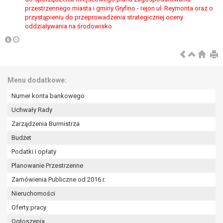
wykonania zadania realizowanego w
przestrzennego miasta i gminy Gryfino - rejon ul. Reymonta oraz o
interesie publicznym lub w ramach
przystąpieniu do przeprowadzenia strategicznej oceny
sprawowania władzy publicznej
oddziaływania na środowisko
powierzonej administratorowi bądź
niezbędność przetwarzania do celów
wynikających z prawnie
uzasadnionych interesów
Menu dodatkowe:
realizowanych przez administratora
lub przez stronę trzecią.
Numer konta bankowego
Z przyczyn związanych z Pani/Pana
Uchwały Rady
szczególną sytuacją. W razie wniesienia
Zarządzenia Burmistrza
sprzeciwu, administrator nie może już
przetwarzać tych danych osobowych, chyba
Budżet
że wykaże on istnienie ważnych prawnie
Podatki i opłaty
uzasadnionych podstaw do przetwarzania,
Planowanie Przestrzenne
nadrzędnych wobec interesów, praw i
wolności osoby, której dane dotyczą, lub
Zamówienia Publiczne od 2016 r.
podstaw do ustalenia, dochodzenia lub
Nieruchomości
obrony roszczeń.
Oferty pracy
Ogłoszenia