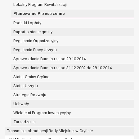
(merytorycznych), a także obowiązków i
Lokalny Program Rewitalizacji
zadań zleconych przez instytucje
Planowanie Przestrzenne
nadrzędne wobec Gminy;
Podatki i opłaty
zawarcia i realizacji umów;
ochrony żywotnych interesów osoby, której
Raport o stanie gminy
dane dotyczą, lub innej osoby fizycznej;
Regulamin Organizacyjny
wykonania zadania realizowanego w
Regulamin Pracy Urzędu
interesie publicznym lub w ramach
sprawowania władzy publicznej
Sprawozdania Burmistrza od 29.10.2014
powierzonej administratorowi;
Sprawozdania Burmistrza od 31.12.2002 do 28.10.2014
w pozostałych przypadkach dane osobowe
Statut Gminy Gryfino
przetwarzane są wyłącznie na podstawie
wcześniej udzielonej zgody w zakresie i celu
Statut Urzędu
określonym w treści zgody.
Strategia Rozwoju
W związku z przetwarzaniem danych w celu
Uchwały
wskazanym w pkt. 3, dane osobowe mogą być
udostępniane innym upoważnionym odbiorcom lub
Wieloletni Program Inwestycyjny
kategoriom odbiorców danych osobowych.
Zarządzenia
Odbiorcami mogą być:
Transmisja obrad sesji Rady Miejskiej w Gryfinie
podmioty, które przetwarzają dane