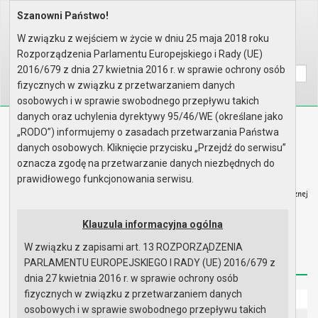
Szanowni Państwo!
Home
Prawo lokalne
Planowanie Przestrzenne
MPZP w opracowaniu
W związku z wejściem w życie w dniu 25 maja 2018 roku
Rozporządzenia Parlamentu Europejskiego i Rady (UE)
Wyszukaj na stronie:
A
A
A
2016/679 z dnia 27 kwietnia 2016 r. w sprawie ochrony osób
fizycznych w związku z przetwarzaniem danych
osobowych i w sprawie swobodnego przepływu takich
danych oraz uchylenia dyrektywy 95/46/WE (określane jako
Biuletyn Informacji Publicznej
„RODO”) informujemy o zasadach przetwarzania Państwa
Urząd Miasta i Gminy w Gryfinie
danych osobowych. Kliknięcie przycisku „Przejdź do serwisu”
oznacza zgodę na przetwarzanie danych niezbędnych do
prawidłowego funkcjonowania serwisu.
Klauzula informacyjna ogólna
Strona główna
Mapa serwisu
Aktualności
W związku z zapisami art. 13 ROZPORZĄDZENIA
Redakcja
Instrukcja korzystania
Dostępność
PARLAMENTU EUROPEJSKIEGO I RADY (UE) 2016/679 z
dnia 27 kwietnia 2016 r. w sprawie ochrony osób
fizycznych w związku z przetwarzaniem danych
Strona główna
osobowych i w sprawie swobodnego przepływu takich