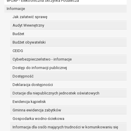
ePUAP - Elektroniczna Skrzynka Podawcza
osobowe w imieniu administratora na
podstawie zawartej z nim umowy
Informacje
powierzenia przetwarzania danych
Jak załatwić sprawę
osobowych;
Audyt Wewnętrzny
podmioty upoważnione do odbioru danych
osobowych na podstawie odpowiednich
Budżet
przepisów prawa.
Budżet obywatelski
Pani/Pana dane osobowe będą przetwarzane
CEIDG
przez okres niezbędny do realizacji celu dla jakiego
zostały zebrane oraz zgodnie z terminami
Cyberbezpieczeństwo - informacje
archiwizacji określonymi przez przepisy prawa
Dostęp do informacji publicznej
powszechnie obowiązującego.
Dostępność
W przypadku, gdy dane osobowe przetwarzane są
na podstawie zgody osoby, której dane dotyczą
Deklaracja dostępności
przetwarzanie odbywa się do czasu wycofania tej
Dotacje dla niepublicznych jednostek oświatowych
zgody.
Ewidencja kąpielisk
W przypadku, gdy dane osobowe przetwarzane są
Gminna ewidencja zabytków
w celu zawarcia i realizacji umowy przetwarzanie
odbywa się przez okres niezbędny do realizacji
Gospodarka wodno-ściekowa
zawartej umowy, a po tym czasie w zakresie
Informacja dla osób mających trudności w komunikowaniu się
wymaganym przez przepisy prawa lub dla