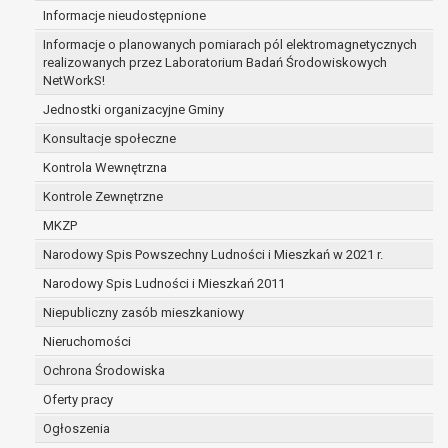
Informacje nieudostępnione
zabezpieczenia ewentualnych roszczeń, a w
przypadku wyrażenia zgody na przetwarzanie
Informacje o planowanych pomiarach pól elektromagnetycznych
danych po zakończeniu i rozliczeniu umowy, do
realizowanych przez Laboratorium Badań Środowiskowych
NetWorkS!
czasu wycofania tej zgody.
Ponadto w przypadku umów o dofinansowanie
Jednostki organizacyjne Gminy
dane osobowe od momentu pozyskania
Konsultacje społeczne
przechowywane są przez okres wynikający z
Kontrola Wewnętrzna
umowy o dofinansowanie zawartej między
beneficjentem a określoną instytucją, trwałości
Kontrole Zewnętrzne
danego projektu i konieczności zachowania
MKZP
dokumentacji projektu do celów kontrolnych.
Narodowy Spis Powszechny Ludności i Mieszkań w 2021 r.
W związku z przetwarzaniem przez
administratora danych osobowych przysługuje
Narodowy Spis Ludności i Mieszkań 2011
Pani/Panu:
Niepubliczny zasób mieszkaniowy
prawo dostępu do treści danych oraz
Nieruchomości
otrzymywania ich kopii na podstawie art. 15
RODO;
Ochrona Środowiska
prawo do żądania sprostowania danych na
Oferty pracy
podstawie art. 16 RODO,
Ogłoszenia
w przypadku gdy: