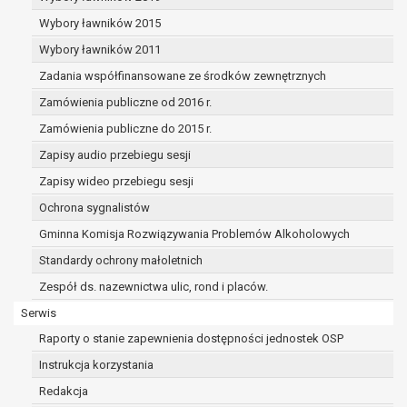
dane osobowe muszą być usunięte w
celu wywiązania się z obowiązku
Wybory ławników 2015
wynikającego z przepisów prawa;
Wybory ławników 2011
prawo do żądania ograniczenia
Zadania współfinansowane ze środków zewnętrznych
przetwarzania danych osobowych na
podstawie art. 18 RODO, w przypadku gdy:
Zamówienia publiczne od 2016 r.
osoba, której dane dotyczą
Zamówienia publiczne do 2015 r.
kwestionuje prawidłowość danych
Zapisy audio przebiegu sesji
osobowych – na okres pozwalający
administratorowi sprawdzić
Zapisy wideo przebiegu sesji
prawidłowość tych danych,
Ochrona sygnalistów
przetwarzanie danych jest niezgodne
Gminna Komisja Rozwiązywania Problemów Alkoholowych
z prawem, a osoba, której dane
Standardy ochrony małoletnich
dotyczą, sprzeciwia się usunięciu
danych, żądając w zamian ich
Zespół ds. nazewnictwa ulic, rond i placów.
ograniczenia,
Serwis
administrator nie potrzebuje już
Raporty o stanie zapewnienia dostępności jednostek OSP
danych dla swoich celów, ale osoba,
której dane dotyczą, potrzebuje ich do
Instrukcja korzystania
ustalenia, obrony lub dochodzenia
Redakcja
roszczeń,