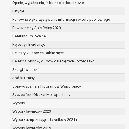
dane są nieprawidłowe lub
Opinie, wyjaśnienia, informacje dodatkowe
niekompletne;
Petycje
prawo do żądania usunięcia danych
Ponowne wykorzystywanie informacji sektora publicznego
osobowych (tzw. prawo do bycia
Powszechny Spis Rolny 2020
zapomnianym) na podstawie art. 17 RODO,
w przypadku gdy:
Referendum lokalne
dane nie są już niezbędne do celów,
Rejestry i Ewidencje
dla których były zebrane lub w inny
Rejestry zamówień publicznych
sposób przetwarzane,
osoba, której dane dotyczą, wniosła
Rejestr żłobków, klubów dziecięcych i przedszkoli
sprzeciw wobec przetwarzania
Skargi i wnioski
danych osobowych,
Spółki Gminy
osoba, której dane dotyczą wycofała
zgodę na przetwarzanie danych
Sprawozdania z Programów Współpracy
osobowych, która jest podstawą
Szczeciński Obszar Metropolitalny
przetwarzania danych i nie ma innej
Wybory
podstawy prawnej przetwarzania
danych,
Wybory ławników 2023
dane osobowe przetwarzane są
Wybory uzupełniające ławników 2021 r.
niezgodnie z prawem,
Wybory ławników 2019