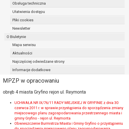
Obsługa techniczna
osoba, której dane dotyczą, wniosła
sprzeciw wobec przetwarzania
Ułatwienia dostępu
danych - do czasu ustalenia czy
Pliki cookies
prawnie uzasadnione podstawy po
Newsletter
stronie administratora są nadrzędne
wobec podstawy sprzeciwu;
O Biuletynie
prawo do przenoszenia danych na
Mapa serwisu
podstawie art. 20 RODO, w przypadku gdy
Aktualności
łącznie spełnione są następujące przesłanki:
przetwarzanie danych odbywa się na
Najczęściej odwiedzane strony
podstawie umowy zawartej z osobą,
Informacje dodatkowe
której dane dotyczą lub na podstawie
MPZP w opracowaniu
zgody wyrażonej przez tą osobę,
przetwarzanie odbywa się w sposób
obręb 4 miasta Gryfino rejon ul. Reymonta
zautomatyzowany;
prawo sprzeciwu wobec przetwarzania
UCHWAŁA NR IX/76/11 RADY MIEJSKIEJ W GRYFINIE z dnia 30
danych na podstawie art. 21 RODO, wobec
czerwca 2011 r. w sprawie przystąpienia do sporządzenia zmiany
przetwarzania danych osobowych, którego
miejscowego planu zagospodarowania przestrzennego miasta i
gminy Gryfino - rejon ul. Reymonta
podstawą prawną jest:
Obwieszczenie Burmistrza Miasta i Gminy Gryfino o przystąpieniu
niezbędność przetwarzania do
do sporządzenia miejscowego planu zagospodarowania