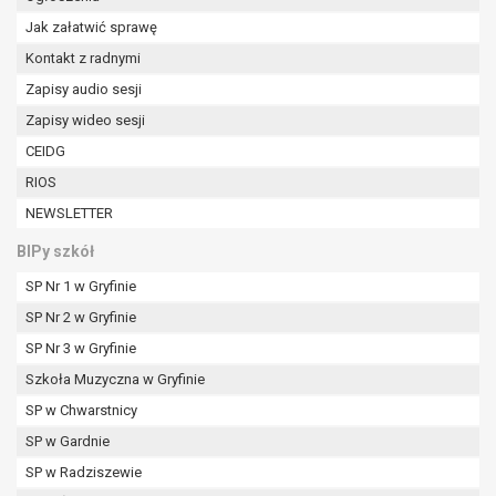
W przypadku gdy przetwarzanie danych
Jak załatwić sprawę
osobowych odbywa się na podstawie zgody osoby
Kontakt z radnymi
na przetwarzanie danych osobowych (art. 6 ust. 1
lit a RODO), przysługuje Pani/Panu prawo do
Zapisy audio sesji
cofnięcia tej zgody w dowolnym momencie.
Zapisy wideo sesji
Cofnięcie to nie ma wpływu na zgodność
CEIDG
przetwarzania, którego dokonano na podstawie
zgody przed jej cofnięciem.
RIOS
Przysługuje Pani/Panu prawo wniesienia skargi do
NEWSLETTER
organu nadzorczego na niezgodne z prawem
BIPy szkół
przetwarzanie Pani/Pana danych osobowych
przez administratora.
SP Nr 1 w Gryfinie
Organem właściwym do wniesienia skargi jest
SP Nr 2 w Gryfinie
Prezes Urzędu Ochrony Danych Osobowych.
SP Nr 3 w Gryfinie
W zależności od sfery, w której przetwarzane są
dane osobowe, podanie danych osobowych jest
Szkoła Muzyczna w Gryfinie
dobrowolne albo jest wymogiem ustawowym lub
SP w Chwarstnicy
umownym.
SP w Gardnie
Pani/Pana dane nie będą poddawane
SP w Radziszewie
zautomatyzowanemu podejmowaniu decyzji, w