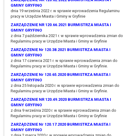
W przypadku gdy przetwarzanie danych
GMINY GRYFINO
osobowych odbywa się na podstawie zgody osoby
dnia 19 września 2022 r. w sprawie wprowadzenia Regulaminu
na przetwarzanie danych osobowych (art. 6 ust. 1
pracy w Urzędzie Miasta i Gminy w Gryfinie
lit a RODO), przysługuje Pani/Panu prawo do
ZARZĄDZENIE NR 120.66.2021 BURMISTRZA MIASTA I
cofnięcia tej zgody w dowolnym momencie.
GMINY GRYFINO
z dnia 7 października 2021 r. w sprawie wprowadzenia zmian do
Cofnięcie to nie ma wpływu na zgodność
Regulaminu pracy w Urzędzie Miasta i Gminy w Gryfinie
przetwarzania, którego dokonano na podstawie
zgody przed jej cofnięciem.
ZARZĄDZENIE Nr 120.38.2021 BURMISTRZA MIASTA I
GMINY GRYFINO
Przysługuje Pani/Panu prawo wniesienia skargi do
z dnia 17 czerwca 2021 r. w sprawie wprowadzenia zmian do
organu nadzorczego na niezgodne z prawem
Regulaminu pracy w Urzędzie Miasta i Gminy w Gryfinie.
przetwarzanie Pani/Pana danych osobowych
ZARZĄDZENIE Nr 120.65.2020 BURMISTRZA MIASTA I
przez administratora.
GMINY GRYFINO
Organem właściwym do wniesienia skargi jest
z dnia 25 listopada 2020 r. w sprawie wprowadzenia zmian do
Prezes Urzędu Ochrony Danych Osobowych.
Regulaminu pracy w Urzędzie Miasta i Gminy w Gryfinie.
W zależności od sfery, w której przetwarzane są
ZARZĄDZENIE NR 120.49.2020 BURMISTRZA MIASTA I
dane osobowe, podanie danych osobowych jest
GMINY GRYFINO
dobrowolne albo jest wymogiem ustawowym lub
z dnia 9 września 2020 r. w sprawie wprowadzenia zmian do
Regulaminu pracy w Urzędzie Miasta i Gminy w Gryfinie
umownym.
Pani/Pana dane nie będą poddawane
ZARZĄDZENIE Nr 120.17.2020 BURMISTRZA MIASTA I
zautomatyzowanemu podejmowaniu decyzji, w
GMINY GRYFINO
z dnia 2 marca 2020 r. w sprawie wprowadzenia zmian do