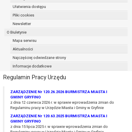
osoba, której dane dotyczą, wniosła
Ułatwienia dostępu
sprzeciw wobec przetwarzania
Pliki cookies
danych - do czasu ustalenia czy
Newsletter
prawnie uzasadnione podstawy po
stronie administratora są nadrzędne
O Biuletynie
wobec podstawy sprzeciwu;
Mapa serwisu
prawo do przenoszenia danych na
Aktualności
podstawie art. 20 RODO, w przypadku gdy
łącznie spełnione są następujące przesłanki:
Najczęściej odwiedzane strony
przetwarzanie danych odbywa się na
Informacje dodatkowe
podstawie umowy zawartej z osobą,
której dane dotyczą lub na podstawie
Regulamin Pracy Urzędu
zgody wyrażonej przez tą osobę,
przetwarzanie odbywa się w sposób
ZARZĄDZENIE Nr 120.26.2026 BURMISTRZA MIASTA I
zautomatyzowany;
GMINY GRYFINO
prawo sprzeciwu wobec przetwarzania
z dnia 12 czerwca 2026 r. w sprawie wprowadzenia zmian do
Regulaminu pracy w Urzędzie Miasta i Gminy w Gryfinie
danych na podstawie art. 21 RODO, wobec
przetwarzania danych osobowych, którego
ZARZĄDZENIE Nr 120.63.2025 BURMISTRZA MIASTA I
podstawą prawną jest:
GMINY GRYFINO
z dnia 15 lipca 2025 r. w sprawie wprowadzenia zmian do
niezbędność przetwarzania do
Regulaminu pracy w Urzędzie Miasta i Gminy w Gryfinie.