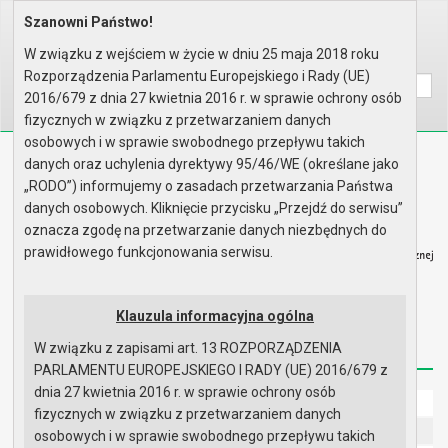
Szanowni Państwo!
Home
Prawo lokalne
Regulamin Pracy Urzędu
W związku z wejściem w życie w dniu 25 maja 2018 roku
Wyszukaj na stronie:
A
A
A
Rozporządzenia Parlamentu Europejskiego i Rady (UE)
2016/679 z dnia 27 kwietnia 2016 r. w sprawie ochrony osób
fizycznych w związku z przetwarzaniem danych
osobowych i w sprawie swobodnego przepływu takich
Biuletyn Informacji Publicznej
danych oraz uchylenia dyrektywy 95/46/WE (określane jako
Urząd Miasta i Gminy w Gryfinie
„RODO”) informujemy o zasadach przetwarzania Państwa
danych osobowych. Kliknięcie przycisku „Przejdź do serwisu”
oznacza zgodę na przetwarzanie danych niezbędnych do
prawidłowego funkcjonowania serwisu.
Strona główna
Mapa serwisu
Aktualności
Klauzula informacyjna ogólna
W związku z zapisami art. 13 ROZPORZĄDZENIA
Redakcja
Instrukcja korzystania
Dostępność
PARLAMENTU EUROPEJSKIEGO I RADY (UE) 2016/679 z
dnia 27 kwietnia 2016 r. w sprawie ochrony osób
Strona główna
fizycznych w związku z przetwarzaniem danych
UMiG - telefony wewnętrzne
osobowych i w sprawie swobodnego przepływu takich