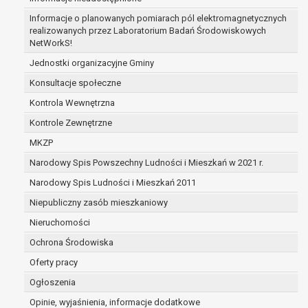
zabezpieczenia ewentualnych roszczeń, a w
Informacje o planowanych pomiarach pól elektromagnetycznych
przypadku wyrażenia zgody na przetwarzanie
realizowanych przez Laboratorium Badań Środowiskowych
danych po zakończeniu i rozliczeniu umowy, do
NetWorkS!
czasu wycofania tej zgody.
Jednostki organizacyjne Gminy
Ponadto w przypadku umów o dofinansowanie
Konsultacje społeczne
dane osobowe od momentu pozyskania
przechowywane są przez okres wynikający z
Kontrola Wewnętrzna
umowy o dofinansowanie zawartej między
Kontrole Zewnętrzne
beneficjentem a określoną instytucją, trwałości
MKZP
danego projektu i konieczności zachowania
Narodowy Spis Powszechny Ludności i Mieszkań w 2021 r.
dokumentacji projektu do celów kontrolnych.
W związku z przetwarzaniem przez
Narodowy Spis Ludności i Mieszkań 2011
administratora danych osobowych przysługuje
Niepubliczny zasób mieszkaniowy
Pani/Panu:
Nieruchomości
prawo dostępu do treści danych oraz
otrzymywania ich kopii na podstawie art. 15
Ochrona Środowiska
RODO;
Oferty pracy
prawo do żądania sprostowania danych na
Ogłoszenia
podstawie art. 16 RODO,
w przypadku gdy:
Opinie, wyjaśnienia, informacje dodatkowe