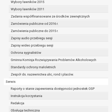
dane osobowe muszą być usunięte w
Wybory ławników 2015
celu wywiązania się z obowiązku
Wybory ławników 2011
wynikającego z przepisów prawa;
Zadania współfinansowane ze środków zewnętrznych
prawo do żądania ograniczenia
przetwarzania danych osobowych na
Zamówienia publiczne od 2016 r.
podstawie art. 18 RODO, w przypadku gdy:
Zamówienia publiczne do 2015 r.
osoba, której dane dotyczą
Zapisy audio przebiegu sesji
kwestionuje prawidłowość danych
osobowych – na okres pozwalający
Zapisy wideo przebiegu sesji
administratorowi sprawdzić
Ochrona sygnalistów
prawidłowość tych danych,
Gminna Komisja Rozwiązywania Problemów Alkoholowych
przetwarzanie danych jest niezgodne
z prawem, a osoba, której dane
Standardy ochrony małoletnich
dotyczą, sprzeciwia się usunięciu
Zespół ds. nazewnictwa ulic, rond i placów.
danych, żądając w zamian ich
Serwis
ograniczenia,
administrator nie potrzebuje już
Raporty o stanie zapewnienia dostępności jednostek OSP
danych dla swoich celów, ale osoba,
Instrukcja korzystania
której dane dotyczą, potrzebuje ich do
Redakcja
ustalenia, obrony lub dochodzenia
roszczeń,
Obsługa techniczna