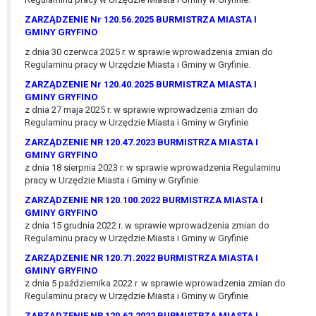
wykonania zadania realizowanego w
ZARZĄDZENIE Nr 120.56.2025 BURMISTRZA MIASTA I
interesie publicznym lub w ramach
GMINY GRYFINO
sprawowania władzy publicznej
powierzonej administratorowi bądź
z dnia 30 czerwca 2025 r. w sprawie wprowadzenia zmian do
Regulaminu pracy w Urzędzie Miasta i Gminy w Gryfinie.
niezbędność przetwarzania do celów
wynikających z prawnie
ZARZĄDZENIE Nr 120.40.2025 BURMISTRZA MIASTA I
GMINY GRYFINO
uzasadnionych interesów
z dnia 27 maja 2025 r. w sprawie wprowadzenia zmian do
realizowanych przez administratora
Regulaminu pracy w Urzędzie Miasta i Gminy w Gryfinie
lub przez stronę trzecią.
ZARZĄDZENIE NR 120.47.2023 BURMISTRZA MIASTA I
Z przyczyn związanych z Pani/Pana
GMINY GRYFINO
szczególną sytuacją. W razie wniesienia
z dnia 18 sierpnia 2023 r. w sprawie wprowadzenia Regulaminu
sprzeciwu, administrator nie może już
pracy w Urzędzie Miasta i Gminy w Gryfinie
przetwarzać tych danych osobowych, chyba
ZARZĄDZENIE NR 120.100.2022 BURMISTRZA MIASTA I
że wykaże on istnienie ważnych prawnie
GMINY GRYFINO
uzasadnionych podstaw do przetwarzania,
z dnia 15 grudnia 2022 r. w sprawie wprowadzenia zmian do
nadrzędnych wobec interesów, praw i
Regulaminu pracy w Urzędzie Miasta i Gminy w Gryfinie
wolności osoby, której dane dotyczą, lub
ZARZĄDZENIE NR 120.71.2022 BURMISTRZA MIASTA I
podstaw do ustalenia, dochodzenia lub
GMINY GRYFINO
z dnia 5 października 2022 r. w sprawie wprowadzenia zmian do
obrony roszczeń.
Regulaminu pracy w Urzędzie Miasta i Gminy w Gryfinie
ZARZĄDZENIE NR 120.62.2022 BURMISTRZA MIASTA I