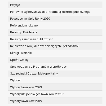
dane są nieprawidłowe lub
Petycje
niekompletne;
Ponowne wykorzystywanie informacji sektora publicznego
prawo do żądania usunięcia danych
osobowych (tzw. prawo do bycia
Powszechny Spis Rolny 2020
zapomnianym) na podstawie art. 17 RODO,
Referendum lokalne
w przypadku gdy:
Rejestry i Ewidencje
dane nie są już niezbędne do celów,
dla których były zebrane lub w inny
Rejestry zamówień publicznych
sposób przetwarzane,
Rejestr żłobków, klubów dziecięcych i przedszkoli
osoba, której dane dotyczą, wniosła
Skargi i wnioski
sprzeciw wobec przetwarzania
danych osobowych,
Spółki Gminy
osoba, której dane dotyczą wycofała
Sprawozdania z Programów Współpracy
zgodę na przetwarzanie danych
Szczeciński Obszar Metropolitalny
osobowych, która jest podstawą
przetwarzania danych i nie ma innej
Wybory
podstawy prawnej przetwarzania
Wybory ławników 2023
danych,
Wybory uzupełniające ławników 2021 r.
dane osobowe przetwarzane są
Wybory ławników 2019
niezgodnie z prawem,