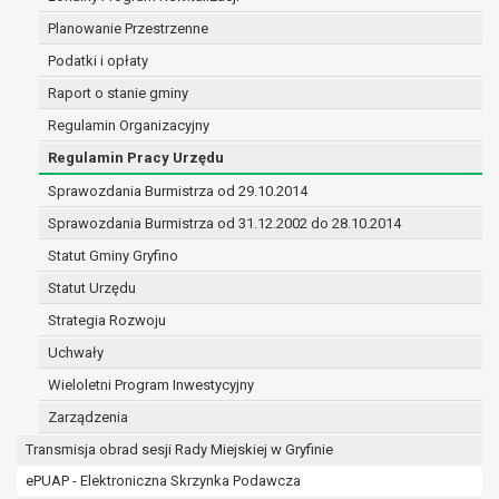
(merytorycznych), a także obowiązków i
Planowanie Przestrzenne
zadań zleconych przez instytucje
Podatki i opłaty
nadrzędne wobec Gminy;
zawarcia i realizacji umów;
Raport o stanie gminy
ochrony żywotnych interesów osoby, której
Regulamin Organizacyjny
dane dotyczą, lub innej osoby fizycznej;
Regulamin Pracy Urzędu
wykonania zadania realizowanego w
interesie publicznym lub w ramach
Sprawozdania Burmistrza od 29.10.2014
sprawowania władzy publicznej
Sprawozdania Burmistrza od 31.12.2002 do 28.10.2014
powierzonej administratorowi;
Statut Gminy Gryfino
w pozostałych przypadkach dane osobowe
przetwarzane są wyłącznie na podstawie
Statut Urzędu
wcześniej udzielonej zgody w zakresie i celu
Strategia Rozwoju
określonym w treści zgody.
Uchwały
W związku z przetwarzaniem danych w celu
wskazanym w pkt. 3, dane osobowe mogą być
Wieloletni Program Inwestycyjny
udostępniane innym upoważnionym odbiorcom lub
Zarządzenia
kategoriom odbiorców danych osobowych.
Transmisja obrad sesji Rady Miejskiej w Gryfinie
Odbiorcami mogą być:
podmioty, które przetwarzają dane
ePUAP - Elektroniczna Skrzynka Podawcza