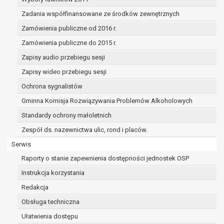
dane osobowe muszą być usunięte w
celu wywiązania się z obowiązku
Zadania współfinansowane ze środków zewnętrznych
wynikającego z przepisów prawa;
Zamówienia publiczne od 2016 r.
prawo do żądania ograniczenia
Zamówienia publiczne do 2015 r.
przetwarzania danych osobowych na
podstawie art. 18 RODO, w przypadku gdy:
Zapisy audio przebiegu sesji
osoba, której dane dotyczą
Zapisy wideo przebiegu sesji
kwestionuje prawidłowość danych
Ochrona sygnalistów
osobowych – na okres pozwalający
administratorowi sprawdzić
Gminna Komisja Rozwiązywania Problemów Alkoholowych
prawidłowość tych danych,
Standardy ochrony małoletnich
przetwarzanie danych jest niezgodne
Zespół ds. nazewnictwa ulic, rond i placów.
z prawem, a osoba, której dane
dotyczą, sprzeciwia się usunięciu
Serwis
danych, żądając w zamian ich
Raporty o stanie zapewnienia dostępności jednostek OSP
ograniczenia,
Instrukcja korzystania
administrator nie potrzebuje już
Redakcja
danych dla swoich celów, ale osoba,
której dane dotyczą, potrzebuje ich do
Obsługa techniczna
ustalenia, obrony lub dochodzenia
Ułatwienia dostępu
roszczeń,