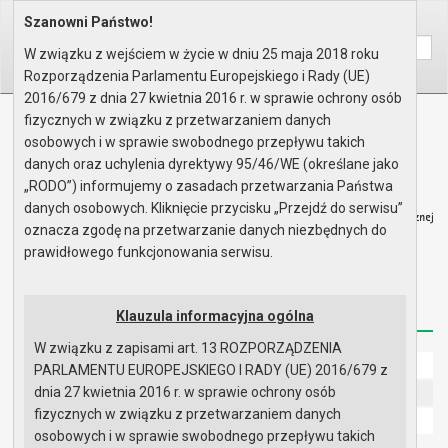
Wyszukaj na stronie:
Szanowni Państwo!
Home
Informacje
Kontrola Wewnętrzna
W związku z wejściem w życie w dniu 25 maja 2018 roku
A
A
A
Rozporządzenia Parlamentu Europejskiego i Rady (UE)
2016/679 z dnia 27 kwietnia 2016 r. w sprawie ochrony osób
fizycznych w związku z przetwarzaniem danych
Biuletyn Informacji Publicznej
osobowych i w sprawie swobodnego przepływu takich
Urząd Miasta i Gminy w Gryfinie
danych oraz uchylenia dyrektywy 95/46/WE (określane jako
„RODO”) informujemy o zasadach przetwarzania Państwa
danych osobowych. Kliknięcie przycisku „Przejdź do serwisu”
oznacza zgodę na przetwarzanie danych niezbędnych do
prawidłowego funkcjonowania serwisu.
Strona główna
Mapa serwisu
Aktualności
Redakcja
Instrukcja korzystania
Dostępność
Klauzula informacyjna ogólna
W związku z zapisami art. 13 ROZPORZĄDZENIA
Strona główna
PARLAMENTU EUROPEJSKIEGO I RADY (UE) 2016/679 z
dnia 27 kwietnia 2016 r. w sprawie ochrony osób
UMiG - telefony wewnętrzne
fizycznych w związku z przetwarzaniem danych
Ochrona danych osobowych
osobowych i w sprawie swobodnego przepływu takich