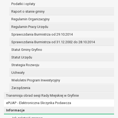
(merytorycznych), a także obowiązków i
Podatki i opłaty
zadań zleconych przez instytucje
Raport o stanie gminy
nadrzędne wobec Gminy;
Regulamin Organizacyjny
zawarcia i realizacji umów;
ochrony żywotnych interesów osoby, której
Regulamin Pracy Urzędu
dane dotyczą, lub innej osoby fizycznej;
Sprawozdania Burmistrza od 29.10.2014
wykonania zadania realizowanego w
Sprawozdania Burmistrza od 31.12.2002 do 28.10.2014
interesie publicznym lub w ramach
sprawowania władzy publicznej
Statut Gminy Gryfino
powierzonej administratorowi;
Statut Urzędu
w pozostałych przypadkach dane osobowe
Strategia Rozwoju
przetwarzane są wyłącznie na podstawie
wcześniej udzielonej zgody w zakresie i celu
Uchwały
określonym w treści zgody.
Wieloletni Program Inwestycyjny
W związku z przetwarzaniem danych w celu
Zarządzenia
wskazanym w pkt. 3, dane osobowe mogą być
Transmisja obrad sesji Rady Miejskiej w Gryfinie
udostępniane innym upoważnionym odbiorcom lub
kategoriom odbiorców danych osobowych.
ePUAP - Elektroniczna Skrzynka Podawcza
Odbiorcami mogą być:
Informacje
podmioty, które przetwarzają dane