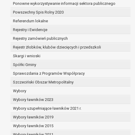
dane są nieprawidłowe lub
Ponowne wykorzystywanie informacji sektora publicznego
niekompletne;
Powszechny Spis Rolny 2020
prawo do żądania usunięcia danych
Referendum lokalne
osobowych (tzw. prawo do bycia
zapomnianym) na podstawie art. 17 RODO,
Rejestry i Ewidencje
w przypadku gdy:
Rejestry zamówień publicznych
dane nie są już niezbędne do celów,
Rejestr żłobków, klubów dziecięcych i przedszkoli
dla których były zebrane lub w inny
sposób przetwarzane,
Skargi i wnioski
osoba, której dane dotyczą, wniosła
Spółki Gminy
sprzeciw wobec przetwarzania
Sprawozdania z Programów Współpracy
danych osobowych,
Szczeciński Obszar Metropolitalny
osoba, której dane dotyczą wycofała
zgodę na przetwarzanie danych
Wybory
osobowych, która jest podstawą
Wybory ławników 2023
przetwarzania danych i nie ma innej
Wybory uzupełniające ławników 2021 r.
podstawy prawnej przetwarzania
danych,
Wybory ławników 2019
dane osobowe przetwarzane są
Wybory ławników 2015
niezgodnie z prawem,
Wybory ławników 2011