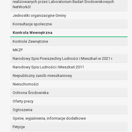
realizowanych przez Laboratorium Badań Środowiskowych
zabezpieczenia ewentualnych roszczeń, a w
NetWorkS!
przypadku wyrażenia zgody na przetwarzanie
Jednostki organizacyjne Gminy
danych po zakończeniu i rozliczeniu umowy, do
Konsultacje społeczne
czasu wycofania tej zgody.
Ponadto w przypadku umów o dofinansowanie
Kontrola Wewnętrzna
dane osobowe od momentu pozyskania
Kontrole Zewnętrzne
przechowywane są przez okres wynikający z
MKZP
umowy o dofinansowanie zawartej między
beneficjentem a określoną instytucją, trwałości
Narodowy Spis Powszechny Ludności i Mieszkań w 2021 r.
danego projektu i konieczności zachowania
Narodowy Spis Ludności i Mieszkań 2011
dokumentacji projektu do celów kontrolnych.
Niepubliczny zasób mieszkaniowy
W związku z przetwarzaniem przez
administratora danych osobowych przysługuje
Nieruchomości
Pani/Panu:
Ochrona Środowiska
prawo dostępu do treści danych oraz
Oferty pracy
otrzymywania ich kopii na podstawie art. 15
RODO;
Ogłoszenia
prawo do żądania sprostowania danych na
Opinie, wyjaśnienia, informacje dodatkowe
podstawie art. 16 RODO,
Petycje
w przypadku gdy: