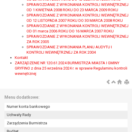
W przypadku gdy przetwarzanie danych
SPRAWOZDANIE Z WYKONANIA KONTROLI WEWNĘTRZNEJ
osobowych odbywa się na podstawie zgody osoby
OD 1 KWIETNIA 2008 ROKU DO 23 MARCA 2009 ROKU
SPRAWOZDANIE Z WYKONANIA KONTROLI WEWNĘTRZNEJ
na przetwarzanie danych osobowych (art. 6 ust. 1
OD 12 LISTOPADA 2007 ROKU DO 30 MARCA 2008 ROKU
lit a RODO), przysługuje Pani/Panu prawo do
SPRAWOZDANIE Z WYKONANIA KONTROLI WEWNĘTRZNEJ
cofnięcia tej zgody w dowolnym momencie.
OD 01 marca 2006 ROKU DO 16 MARCA 2007 ROKU
Cofnięcie to nie ma wpływu na zgodność
SPRAWOZDANIE Z WYKONANIA KONTROLI WEWNĘTRZNEJ
przetwarzania, którego dokonano na podstawie
ZA ROK 2005
SPRAWOZDANIE Z WYKONANIA PLANU AUDYTU I
zgody przed jej cofnięciem.
KONTROLI WEWNĘTRZNEJ ZA ROK 2004
Przysługuje Pani/Panu prawo wniesienia skargi do
Kontakt
organu nadzorczego na niezgodne z prawem
ZARZĄDZENIE NR 120.61.2024 BURMISTRZA MIASTA I GMINY
przetwarzanie Pani/Pana danych osobowych
GRYFINO z dnia 25 września 2024 r. w sprawie Regulaminu kontroli
wewnętrznej
przez administratora.
Organem właściwym do wniesienia skargi jest
Prezes Urzędu Ochrony Danych Osobowych.
W zależności od sfery, w której przetwarzane są
Menu dodatkowe:
dane osobowe, podanie danych osobowych jest
dobrowolne albo jest wymogiem ustawowym lub
Numer konta bankowego
umownym.
Uchwały Rady
Pani/Pana dane nie będą poddawane
Zarządzenia Burmistrza
zautomatyzowanemu podejmowaniu decyzji, w
Budżet