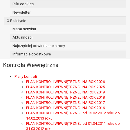
Pliki cookies
osoba, której dane dotyczą, wniosła
sprzeciw wobec przetwarzania
Newsletter
danych - do czasu ustalenia czy
O Biuletynie
prawnie uzasadnione podstawy po
Mapa serwisu
stronie administratora są nadrzędne
wobec podstawy sprzeciwu;
Aktualności
prawo do przenoszenia danych na
Najczęściej odwiedzane strony
podstawie art. 20 RODO, w przypadku gdy
Informacje dodatkowe
łącznie spełnione są następujące przesłanki:
przetwarzanie danych odbywa się na
Kontrola Wewnętrzna
podstawie umowy zawartej z osobą,
której dane dotyczą lub na podstawie
Plany kontroli
zgody wyrażonej przez tą osobę,
PLAN KONTROLI WEWNĘTRZNEJ NA ROK 2026
PLAN KONTROLI WEWNĘTRZNEJ NA ROK 2025
przetwarzanie odbywa się w sposób
PLAN KONTROLI WEWNĘTRZNEJ NA ROK 2019
zautomatyzowany;
PLAN KONTROLI WEWNĘTRZNEJ NA ROK 2018
prawo sprzeciwu wobec przetwarzania
PLAN KONTROLI WEWNĘTRZNEJ NA ROK 2017
danych na podstawie art. 21 RODO, wobec
PLAN KONTROLI WEWNĘTRZNEJ NA ROK 2016
przetwarzania danych osobowych, którego
PLAN KONTROLI WEWNĘTRZNEJ od 15.02.2012 roku do
14.02.2013 roku
podstawą prawną jest:
PLAN KONTROLI WEWNĘTRZNEJ od 01.04.2011 roku do
niezbędność przetwarzania do
31.03.2012 roku