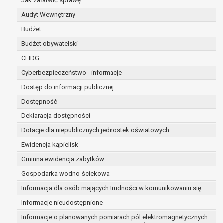
Jak załatwić sprawę
osobowe w imieniu administratora na
podstawie zawartej z nim umowy
Audyt Wewnętrzny
powierzenia przetwarzania danych
Budżet
osobowych;
Budżet obywatelski
podmioty upoważnione do odbioru danych
osobowych na podstawie odpowiednich
CEIDG
przepisów prawa.
Cyberbezpieczeństwo - informacje
Pani/Pana dane osobowe będą przetwarzane
Dostęp do informacji publicznej
przez okres niezbędny do realizacji celu dla jakiego
zostały zebrane oraz zgodnie z terminami
Dostępność
archiwizacji określonymi przez przepisy prawa
Deklaracja dostępności
powszechnie obowiązującego.
Dotacje dla niepublicznych jednostek oświatowych
W przypadku, gdy dane osobowe przetwarzane są
na podstawie zgody osoby, której dane dotyczą
Ewidencja kąpielisk
przetwarzanie odbywa się do czasu wycofania tej
Gminna ewidencja zabytków
zgody.
Gospodarka wodno-ściekowa
W przypadku, gdy dane osobowe przetwarzane są
w celu zawarcia i realizacji umowy przetwarzanie
Informacja dla osób mających trudności w komunikowaniu się
odbywa się przez okres niezbędny do realizacji
Informacje nieudostępnione
zawartej umowy, a po tym czasie w zakresie
Informacje o planowanych pomiarach pól elektromagnetycznych
wymaganym przez przepisy prawa lub dla