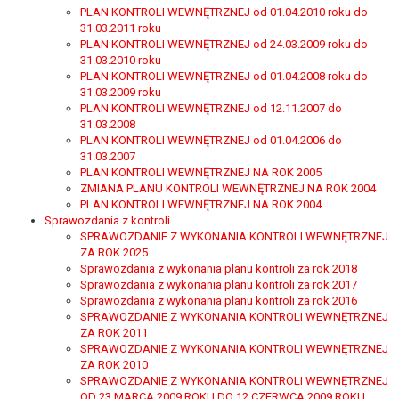
wykonania zadania realizowanego w
PLAN KONTROLI WEWNĘTRZNEJ od 01.04.2010 roku do
interesie publicznym lub w ramach
31.03.2011 roku
PLAN KONTROLI WEWNĘTRZNEJ od 24.03.2009 roku do
sprawowania władzy publicznej
31.03.2010 roku
powierzonej administratorowi bądź
PLAN KONTROLI WEWNĘTRZNEJ od 01.04.2008 roku do
niezbędność przetwarzania do celów
31.03.2009 roku
wynikających z prawnie
PLAN KONTROLI WEWNĘTRZNEJ od 12.11.2007 do
uzasadnionych interesów
31.03.2008
PLAN KONTROLI WEWNĘTRZNEJ od 01.04.2006 do
realizowanych przez administratora
31.03.2007
lub przez stronę trzecią.
PLAN KONTROLI WEWNĘTRZNEJ NA ROK 2005
Z przyczyn związanych z Pani/Pana
ZMIANA PLANU KONTROLI WEWNĘTRZNEJ NA ROK 2004
szczególną sytuacją. W razie wniesienia
PLAN KONTROLI WEWNĘTRZNEJ NA ROK 2004
Sprawozdania z kontroli
sprzeciwu, administrator nie może już
SPRAWOZDANIE Z WYKONANIA KONTROLI WEWNĘTRZNEJ
przetwarzać tych danych osobowych, chyba
ZA ROK 2025
że wykaże on istnienie ważnych prawnie
Sprawozdania z wykonania planu kontroli za rok 2018
uzasadnionych podstaw do przetwarzania,
Sprawozdania z wykonania planu kontroli za rok 2017
nadrzędnych wobec interesów, praw i
Sprawozdania z wykonania planu kontroli za rok 2016
SPRAWOZDANIE Z WYKONANIA KONTROLI WEWNĘTRZNEJ
wolności osoby, której dane dotyczą, lub
ZA ROK 2011
podstaw do ustalenia, dochodzenia lub
SPRAWOZDANIE Z WYKONANIA KONTROLI WEWNĘTRZNEJ
obrony roszczeń.
ZA ROK 2010
SPRAWOZDANIE Z WYKONANIA KONTROLI WEWNĘTRZNEJ
OD 23 MARCA 2009 ROKU DO 12 CZERWCA 2009 ROKU