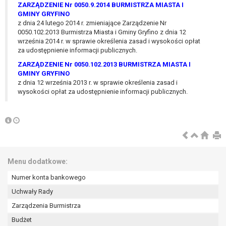
wykonania zadania realizowanego w
ZARZĄDZENIE Nr 0050.9.2014 BURMISTRZA MIASTA I
GMINY GRYFINO
interesie publicznym lub w ramach
z dnia 24 lutego 2014 r. zmieniające Zarządzenie Nr
sprawowania władzy publicznej
0050.102.2013 Burmistrza Miasta i Gminy Gryfino z dnia 12
powierzonej administratorowi bądź
września 2014 r. w sprawie określenia zasad i wysokości opłat
niezbędność przetwarzania do celów
za udostępnienie informacji publicznych.
wynikających z prawnie
ZARZĄDZENIE Nr 0050.102.2013 BURMISTRZA MIASTA I
uzasadnionych interesów
GMINY GRYFINO
realizowanych przez administratora
z dnia 12 września 2013 r. w sprawie określenia zasad i
wysokości opłat za udostępnienie informacji publicznych.
lub przez stronę trzecią.
Z przyczyn związanych z Pani/Pana
szczególną sytuacją. W razie wniesienia
sprzeciwu, administrator nie może już
przetwarzać tych danych osobowych, chyba
że wykaże on istnienie ważnych prawnie
uzasadnionych podstaw do przetwarzania,
Menu dodatkowe:
nadrzędnych wobec interesów, praw i
Numer konta bankowego
wolności osoby, której dane dotyczą, lub
Uchwały Rady
podstaw do ustalenia, dochodzenia lub
obrony roszczeń.
Zarządzenia Burmistrza
Budżet