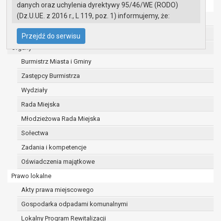
danych oraz uchylenia dyrektywy 95/46/WE (RODO)
Ochrona danych osobowych
(Dz.U.UE. z 2016 r., L 119, poz. 1) informujemy, że:
Urząd Miasta i Gminy w Gryfinie
Administratorem Pani/Pana danych osobowych
Straż Miejska
Przejdź do serwisu
jest:
Organy
Burmistrz Miasta i Gminy Gryfino
Burmistrz Miasta i Gminy
ul. 1 Maja 16
74 -100 Gryfino
Zastępcy Burmistrza
telefon: 91 416 20 11
Wydziały
e-mail:
burmistrz@gryfino.pl
Rada Miejska
Dane kontaktowe Inspektora Ochrony Danych:
telefon: 91 416 20 11
Młodzieżowa Rada Miejska
e-mail:
iod@gryfino.pl
Sołectwa
Pani/Pana dane osobowe przetwarzane są
Zadania i kompetencje
zgodnie z obowiązującymi przepisami prawa w
celu:
Oświadczenia majątkowe
realizacji zadań wynikających z przepisów
Prawo lokalne
prawa, a w szczególności ustawy z dnia 8
Akty prawa miejscowego
marca 1990 r. o samorządzie gminnym
Gospodarka odpadami komunalnymi
(Dz.U. z 2017r., poz. 1875 ze zm.) oraz z
szeregu ustaw kompetencyjnych
Lokalny Program Rewitalizacji