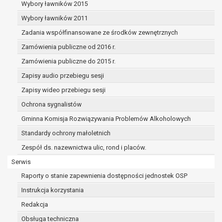
dane osobowe muszą być usunięte w
Wybory ławników 2015
celu wywiązania się z obowiązku
Wybory ławników 2011
wynikającego z przepisów prawa;
Zadania współfinansowane ze środków zewnętrznych
prawo do żądania ograniczenia
przetwarzania danych osobowych na
Zamówienia publiczne od 2016 r.
podstawie art. 18 RODO, w przypadku gdy:
Zamówienia publiczne do 2015 r.
osoba, której dane dotyczą
Zapisy audio przebiegu sesji
kwestionuje prawidłowość danych
osobowych – na okres pozwalający
Zapisy wideo przebiegu sesji
administratorowi sprawdzić
Ochrona sygnalistów
prawidłowość tych danych,
Gminna Komisja Rozwiązywania Problemów Alkoholowych
przetwarzanie danych jest niezgodne
z prawem, a osoba, której dane
Standardy ochrony małoletnich
dotyczą, sprzeciwia się usunięciu
Zespół ds. nazewnictwa ulic, rond i placów.
danych, żądając w zamian ich
Serwis
ograniczenia,
administrator nie potrzebuje już
Raporty o stanie zapewnienia dostępności jednostek OSP
danych dla swoich celów, ale osoba,
Instrukcja korzystania
której dane dotyczą, potrzebuje ich do
Redakcja
ustalenia, obrony lub dochodzenia
roszczeń,
Obsługa techniczna