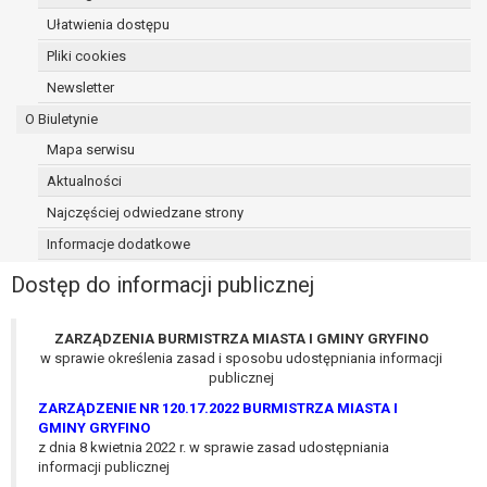
osoba, której dane dotyczą, wniosła
Ułatwienia dostępu
sprzeciw wobec przetwarzania
Pliki cookies
danych - do czasu ustalenia czy
Newsletter
prawnie uzasadnione podstawy po
stronie administratora są nadrzędne
O Biuletynie
wobec podstawy sprzeciwu;
Mapa serwisu
prawo do przenoszenia danych na
Aktualności
podstawie art. 20 RODO, w przypadku gdy
łącznie spełnione są następujące przesłanki:
Najczęściej odwiedzane strony
przetwarzanie danych odbywa się na
Informacje dodatkowe
podstawie umowy zawartej z osobą,
której dane dotyczą lub na podstawie
Dostęp do informacji publicznej
zgody wyrażonej przez tą osobę,
przetwarzanie odbywa się w sposób
ZARZĄDZENIA BURMISTRZA MIASTA I GMINY GRYFINO
zautomatyzowany;
w sprawie określenia zasad i sposobu udostępniania informacji
prawo sprzeciwu wobec przetwarzania
publicznej
danych na podstawie art. 21 RODO, wobec
ZARZĄDZENIE NR 120.17.2022 BURMISTRZA MIASTA I
przetwarzania danych osobowych, którego
GMINY GRYFINO
podstawą prawną jest:
z dnia 8 kwietnia 2022 r. w sprawie zasad udostępniania
informacji publicznej
niezbędność przetwarzania do