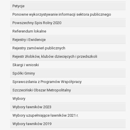
dane są nieprawidłowe lub
Petycje
niekompletne;
Ponowne wykorzystywanie informacji sektora publicznego
prawo do żądania usunięcia danych
osobowych (tzw. prawo do bycia
Powszechny Spis Rolny 2020
zapomnianym) na podstawie art. 17 RODO,
Referendum lokalne
w przypadku gdy:
Rejestry i Ewidencje
dane nie są już niezbędne do celów,
dla których były zebrane lub w inny
Rejestry zamówień publicznych
sposób przetwarzane,
Rejestr żłobków, klubów dziecięcych i przedszkoli
osoba, której dane dotyczą, wniosła
Skargi i wnioski
sprzeciw wobec przetwarzania
danych osobowych,
Spółki Gminy
osoba, której dane dotyczą wycofała
Sprawozdania z Programów Współpracy
zgodę na przetwarzanie danych
Szczeciński Obszar Metropolitalny
osobowych, która jest podstawą
przetwarzania danych i nie ma innej
Wybory
podstawy prawnej przetwarzania
Wybory ławników 2023
danych,
Wybory uzupełniające ławników 2021 r.
dane osobowe przetwarzane są
Wybory ławników 2019
niezgodnie z prawem,