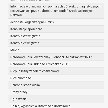
zabezpieczenia ewentualnych roszczeń, a w
Informacje o planowanych pomiarach pól elektromagnetycznych
przypadku wyrażenia zgody na przetwarzanie
realizowanych przez Laboratorium Badań Środowiskowych
danych po zakończeniu i rozliczeniu umowy, do
NetWorkS!
czasu wycofania tej zgody.
Jednostki organizacyjne Gminy
Ponadto w przypadku umów o dofinansowanie
Konsultacje społeczne
dane osobowe od momentu pozyskania
przechowywane są przez okres wynikający z
Kontrola Wewnętrzna
umowy o dofinansowanie zawartej między
Kontrole Zewnętrzne
beneficjentem a określoną instytucją, trwałości
MKZP
danego projektu i konieczności zachowania
Narodowy Spis Powszechny Ludności i Mieszkań w 2021 r.
dokumentacji projektu do celów kontrolnych.
W związku z przetwarzaniem przez
Narodowy Spis Ludności i Mieszkań 2011
administratora danych osobowych przysługuje
Niepubliczny zasób mieszkaniowy
Pani/Panu:
Nieruchomości
prawo dostępu do treści danych oraz
otrzymywania ich kopii na podstawie art. 15
Ochrona Środowiska
RODO;
Oferty pracy
prawo do żądania sprostowania danych na
Ogłoszenia
podstawie art. 16 RODO,
w przypadku gdy:
Opinie, wyjaśnienia, informacje dodatkowe