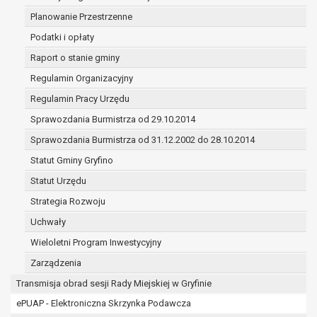
(merytorycznych), a także obowiązków i
Planowanie Przestrzenne
zadań zleconych przez instytucje
Podatki i opłaty
nadrzędne wobec Gminy;
zawarcia i realizacji umów;
Raport o stanie gminy
ochrony żywotnych interesów osoby, której
Regulamin Organizacyjny
dane dotyczą, lub innej osoby fizycznej;
Regulamin Pracy Urzędu
wykonania zadania realizowanego w
interesie publicznym lub w ramach
Sprawozdania Burmistrza od 29.10.2014
sprawowania władzy publicznej
Sprawozdania Burmistrza od 31.12.2002 do 28.10.2014
powierzonej administratorowi;
Statut Gminy Gryfino
w pozostałych przypadkach dane osobowe
przetwarzane są wyłącznie na podstawie
Statut Urzędu
wcześniej udzielonej zgody w zakresie i celu
Strategia Rozwoju
określonym w treści zgody.
Uchwały
W związku z przetwarzaniem danych w celu
wskazanym w pkt. 3, dane osobowe mogą być
Wieloletni Program Inwestycyjny
udostępniane innym upoważnionym odbiorcom lub
Zarządzenia
kategoriom odbiorców danych osobowych.
Transmisja obrad sesji Rady Miejskiej w Gryfinie
Odbiorcami mogą być:
ePUAP - Elektroniczna Skrzynka Podawcza
podmioty, które przetwarzają dane