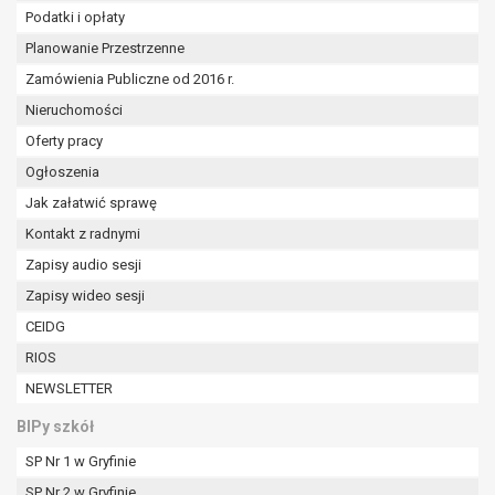
W przypadku gdy przetwarzanie danych
Podatki i opłaty
osobowych odbywa się na podstawie zgody osoby
Planowanie Przestrzenne
na przetwarzanie danych osobowych (art. 6 ust. 1
Zamówienia Publiczne od 2016 r.
lit a RODO), przysługuje Pani/Panu prawo do
cofnięcia tej zgody w dowolnym momencie.
Nieruchomości
Cofnięcie to nie ma wpływu na zgodność
Oferty pracy
przetwarzania, którego dokonano na podstawie
Ogłoszenia
zgody przed jej cofnięciem.
Jak załatwić sprawę
Przysługuje Pani/Panu prawo wniesienia skargi do
organu nadzorczego na niezgodne z prawem
Kontakt z radnymi
przetwarzanie Pani/Pana danych osobowych
Zapisy audio sesji
przez administratora.
Zapisy wideo sesji
Organem właściwym do wniesienia skargi jest
Prezes Urzędu Ochrony Danych Osobowych.
CEIDG
W zależności od sfery, w której przetwarzane są
RIOS
dane osobowe, podanie danych osobowych jest
NEWSLETTER
dobrowolne albo jest wymogiem ustawowym lub
umownym.
BIPy szkół
Pani/Pana dane nie będą poddawane
SP Nr 1 w Gryfinie
zautomatyzowanemu podejmowaniu decyzji, w
SP Nr 2 w Gryfinie