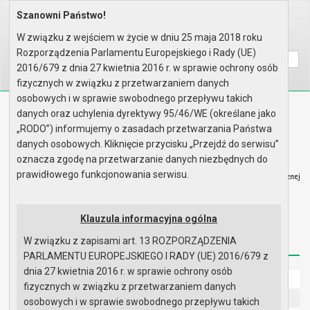
Szanowni Państwo!
Home
Informacje
Dostęp do informacji publiczne..
W związku z wejściem w życie w dniu 25 maja 2018 roku
Wyszukaj na stronie:
A
A
A
Rozporządzenia Parlamentu Europejskiego i Rady (UE)
2016/679 z dnia 27 kwietnia 2016 r. w sprawie ochrony osób
fizycznych w związku z przetwarzaniem danych
osobowych i w sprawie swobodnego przepływu takich
Biuletyn Informacji Publicznej
danych oraz uchylenia dyrektywy 95/46/WE (określane jako
Urząd Miasta i Gminy w Gryfinie
„RODO”) informujemy o zasadach przetwarzania Państwa
danych osobowych. Kliknięcie przycisku „Przejdź do serwisu”
oznacza zgodę na przetwarzanie danych niezbędnych do
prawidłowego funkcjonowania serwisu.
Strona główna
Mapa serwisu
Aktualności
Klauzula informacyjna ogólna
W związku z zapisami art. 13 ROZPORZĄDZENIA
Redakcja
Instrukcja korzystania
Dostępność
PARLAMENTU EUROPEJSKIEGO I RADY (UE) 2016/679 z
dnia 27 kwietnia 2016 r. w sprawie ochrony osób
Strona główna
fizycznych w związku z przetwarzaniem danych
UMiG - telefony wewnętrzne
osobowych i w sprawie swobodnego przepływu takich