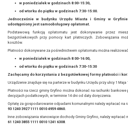
w poniedziałek w godzinach 8:00-15:30,
od wtorku do piątku w godzinach 7:30-15:00.
Jednocześnie w budynku Urzędu Miasta i Gminy w Gryfinie 
udostępniony jest samoobsługowy opłatomat.
Podstawową funkcją opłatomatu jest dokonywanie przez mie
bezgotówkowych przy pomocy kart płatniczych. Zobowiązania mo
kosztów.
Płatności dokonywane za pośrednictwem opłatomatu można realizować
w poniedziałek w godzinach 8:00-16:00,
od wtorku do piątku w godzinach 7:30-15:30
Zachęcamy do korzystania z bezgotówkowej formy płatności i kor
Urządzenie znajduje się na parterze w budynku Urzędu przy ulicy 1 Maja 1
Płatności na rzecz gminy Gryfino można dokonać na rachunki bankowe
decyzjach podatkowych, w terminie 14 dni od daty doręczenia.
Opłatę za gospodarowanie odpadami komunalnymi należy wpłacać na 
93 1240 3927 1111 0010 4959 4860.
Inne zobowiązania stanowiące dochody Gminy Gryfino, należy wpłacać 
61 1240 3855 1111 0010 1241 6308
.