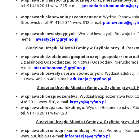
w sprawach transportu publicznego oraz mieszkaniowych:
tel. 91 416 20 11 wew. 215, e-mail:
gospodarka.komunalna@gryf
w sprawach planowania przestrzennego
: Wydział Planowania
Środowiska tel. 91 416 20 11 wew. 312 e-mail:
planowanie@gryfi
w sprawach inwestycyjnych
: Wydział Inwestycji i Rozwoju tel.
e-mail:
inwestycje@gryfino.pl
Siedziba Urzędu Miasta i Gminy w Gryfinie przy ul. Parko
w sprawach działalności gospodarczej i gospodarki nieru
Działalności Gospodarczej, Rolnictwa i Gospodarki Nieruchomości
e-mail:
nieruchomosci@gryfino.pl
w sprawach oświaty i spraw społecznych:
Wydział Edukacji i P
11 wew. 462 lub 482 e-mail:
edukacja@gryfino.pl
Siedziba Urzędu Miasta i Gminy w Gryfinie przy ul. 
w sprawach bezpieczeństwa:
Wydział Bezpieczeństwa Publiczn
416 20 11 wew. 510, e-mail:
kryzys@gryfino.pl
w sprawach wsparcia lokalnego:
Wydział Bezpieczeństwa Publ
tel. 91 416 20 11 wew. 520
Siedziba Urzędu Miasta i Gminy w Gryfinie przy ul.
w sprawach promocji i komunikacji:
Referat Promocji i Komunik
wew. 530 lub 531 e-mail:
informacje@gryfino.pl