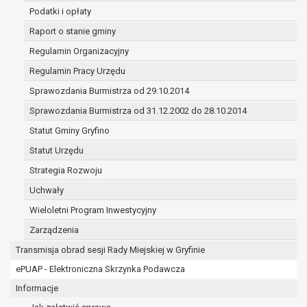
treści zgody.
Podatki i opłaty
W związku z przetwarzaniem danych w celu wskazanym w
Raport o stanie gminy
mogą być udostępniane innym upoważnionym odbiorcom 
Regulamin Organizacyjny
odbiorców danych osobowych. Odbiorcami mogą być:
podmioty, które przetwarzają dane osobowe w imie
Regulamin Pracy Urzędu
podstawie zawartej z nim umowy powierzenia prz
Sprawozdania Burmistrza od 29.10.2014
osobowych;
Sprawozdania Burmistrza od 31.12.2002 do 28.10.2014
podmioty upoważnione do odbioru danych osobowy
odpowiednich przepisów prawa.
Statut Gminy Gryfino
Pani/Pana dane osobowe będą przetwarzane przez okres n
Statut Urzędu
celu dla jakiego zostały zebrane oraz zgodnie z terminami
Strategia Rozwoju
określonymi przez przepisy prawa powszechnie obowiązu
W przypadku, gdy dane osobowe przetwarzane są na pods
Uchwały
której dane dotyczą przetwarzanie odbywa się do czasu w
Wieloletni Program Inwestycyjny
W przypadku, gdy dane osobowe przetwarzane są w celu za
Zarządzenia
umowy przetwarzanie odbywa się przez okres niezbędny do
umowy, a po tym czasie w zakresie wymaganym przez prz
Transmisja obrad sesji Rady Miejskiej w Gryfinie
zabezpieczenia ewentualnych roszczeń, a w przypadku w
ePUAP - Elektroniczna Skrzynka Podawcza
przetwarzanie danych po zakończeniu i rozliczeniu umow
Informacje
tej zgody.