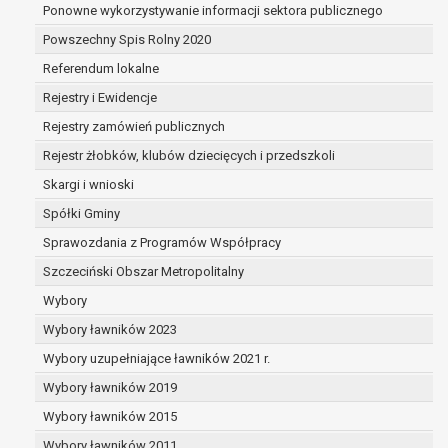
osobą, której dane dotyczą lub na podstawie
Ponowne wykorzystywanie informacji sektora publicznego
tą osobę,
Powszechny Spis Rolny 2020
przetwarzanie odbywa się w sposób zautom
Referendum lokalne
prawo sprzeciwu wobec przetwarzania danych na p
wobec przetwarzania danych osobowych, którego p
Rejestry i Ewidencje
niezbędność przetwarzania do wykonania za
Rejestry zamówień publicznych
interesie publicznym lub w ramach sprawowa
Rejestr żłobków, klubów dziecięcych i przedszkoli
powierzonej administratorowi bądź
Skargi i wnioski
niezbędność przetwarzania do celów wynikaj
uzasadnionych interesów realizowanych prze
Spółki Gminy
przez stronę trzecią.
Sprawozdania z Programów Współpracy
Z przyczyn związanych z Pani/Pana szczególną syt
Szczeciński Obszar Metropolitalny
wniesienia sprzeciwu, administrator nie może już 
osobowych, chyba że wykaże on istnienie ważnych
Wybory
podstaw do przetwarzania, nadrzędnych wobec inte
Wybory ławników 2023
osoby, której dane dotyczą, lub podstaw do ustaleni
Wybory uzupełniające ławników 2021 r.
obrony roszczeń.
Wybory ławników 2019
W przypadku gdy przetwarzanie danych osobowych odbyw
Wybory ławników 2015
zgody osoby na przetwarzanie danych osobowych (art. 6 ust
Wybory ławników 2011