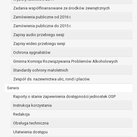
przysługuje Pani/Panu prawo do cofnięcia tej zgody w 
Zadania współfinansowane ze środków zewnętrznych
Cofnięcie to nie ma wpływu na zgodność przetwarzania, 
podstawie zgody przed jej cofnięciem.
Zamówienia publiczne od 2016 r.
Przysługuje Pani/Panu prawo wniesienia skargi do organ
Zamówienia publiczne do 2015 r.
niezgodne z prawem przetwarzanie Pani/Pana danych o
Zapisy audio przebiegu sesji
administratora.
Zapisy wideo przebiegu sesji
Organem właściwym do wniesienia skargi jest Prezes Ur
Osobowych.
Ochrona sygnalistów
W zależności od sfery, w której przetwarzane są dane os
Gminna Komisja Rozwiązywania Problemów Alkoholowych
osobowych jest dobrowolne albo jest wymogiem ustaw
Standardy ochrony małoletnich
Pani/Pana dane nie będą poddawane zautomatyzowane
decyzji, w tym również profilowaniu.
Zespół ds. nazewnictwa ulic, rond i placów.
Serwis
Raporty o stanie zapewnienia dostępności jednostek OSP
Instrukcja korzystania
Redakcja
Obsługa techniczna
Ułatwienia dostępu