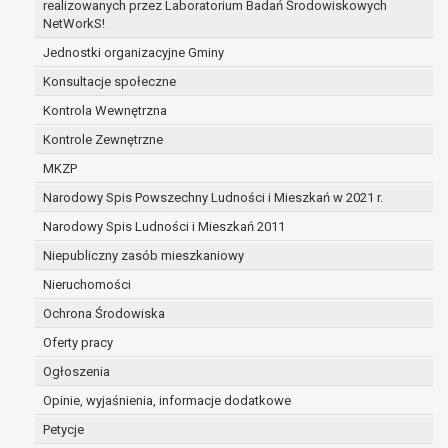
realizowanych przez Laboratorium Badań Środowiskowych
dane osobowe przetwarzane są niezgodnie 
NetWorkS!
dane osobowe muszą być usunięte w celu wyw
Jednostki organizacyjne Gminy
obowiązku wynikającego z przepisów prawa;
Konsultacje społeczne
prawo do żądania ograniczenia przetwarzania dan
podstawie art. 18 RODO, w przypadku gdy:
Kontrola Wewnętrzna
osoba, której dane dotyczą kwestionuje pra
Kontrole Zewnętrzne
osobowych – na okres pozwalający administr
MKZP
prawidłowość tych danych,
przetwarzanie danych jest niezgodne z prawe
Narodowy Spis Powszechny Ludności i Mieszkań w 2021 r.
dane dotyczą, sprzeciwia się usunięciu danyc
Narodowy Spis Ludności i Mieszkań 2011
ograniczenia,
Niepubliczny zasób mieszkaniowy
administrator nie potrzebuje już danych dla s
której dane dotyczą, potrzebuje ich do ustalen
Nieruchomości
dochodzenia roszczeń,
Ochrona Środowiska
osoba, której dane dotyczą, wniosła sprzeci
Oferty pracy
danych - do czasu ustalenia czy prawnie uz
stronie administratora są nadrzędne wobec 
Ogłoszenia
prawo do przenoszenia danych na podstawie art. 2
Opinie, wyjaśnienia, informacje dodatkowe
gdy łącznie spełnione są następujące przesłanki:
Petycje
przetwarzanie danych odbywa się na podsta