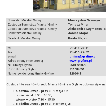
Burmistrz Miasta i Gminy
Mieczysław Sawaryn
Zastępca Burmistrza Miasta i Gminy
Tomasz Miler
Zastępca Burmistrza Miasta i Gminy
Aleksandra Szymanowic
Sekretarz Miasta i Gminy
Janina Major
Skarbnik Miasta i Gminy
Beata Blejsz
tel.
91-416-20-11
fax
91-416-27-02
e-mail
gmina@gryfino.pl
Adres strony internetowej
www.gryfino.pl
NIP Gminy Gryfino
8581726078
REGON Gminy Gryfino
811684551
Numer ewidencyjny Gminy Gryfino
3206043
Obsługa interesantów Urzędu Miasta i Gminy w Gryfinie odbywa się w n
siedziba Urzędu przy ul. 1 Maja 16:
poniedziałek 8.00 – 16.00,
wtorek – piątek 7.30 – 15.30
siedziba Urzędu przy ul. Parkowej 3: