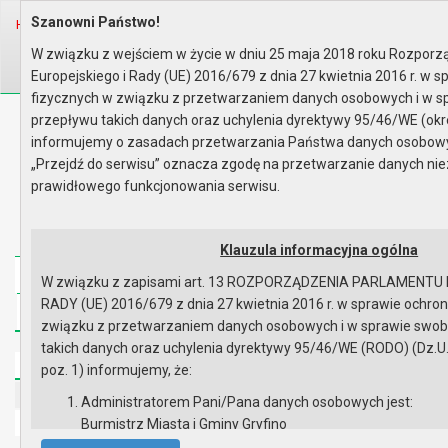
Wyszukaj na stronie:
Szanowni Państwo!
A
Home
Strona główna
A
A
W związku z wejściem w życie w dniu 25 maja 2018 roku Rozpor
Europejskiego i Rady (UE) 2016/679 z dnia 27 kwietnia 2016 r. w 
fizycznych w związku z przetwarzaniem danych osobowych i w 
przepływu takich danych oraz uchylenia dyrektywy 95/46/WE (okr
Biuletyn Informacji Publicznej
informujemy o zasadach przetwarzania Państwa danych osobowych
Urząd Miasta i Gminy w Gryfinie
„Przejdź do serwisu” oznacza zgodę na przetwarzanie danych ni
prawidłowego funkcjonowania serwisu.
Klauzula informacyjna ogólna
Strona główna
Mapa serwisu
Aktualności
W związku z zapisami art. 13 ROZPORZĄDZENIA PARLAMENTU
RADY (UE) 2016/679 z dnia 27 kwietnia 2016 r. w sprawie ochro
Redakcja
Instrukcja korzystania
Dostępność
związku z przetwarzaniem danych osobowych i w sprawie swo
takich danych oraz uchylenia dyrektywy 95/46/WE (RODO) (Dz.U.UE
Strona główna
poz. 1) informujemy, że:
UMiG - telefony wewnętrzne
Administratorem Pani/Pana danych osobowych jest:
Ochrona danych osobowych
Burmistrz Miasta i Gminy Gryfino
ul. 1 Maja 16