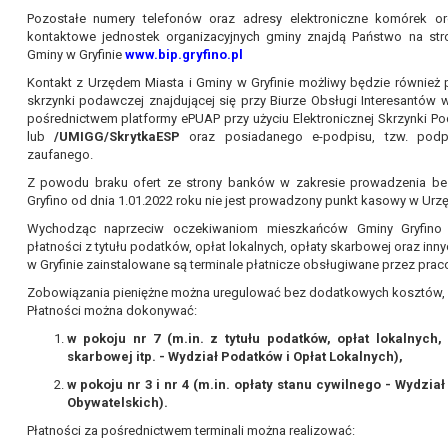
Pozostałe numery telefonów oraz adresy elektroniczne komórek or
kontaktowe jednostek organizacyjnych gminy znajdą Państwo na stro
Gminy w Gryfinie
www.bip.gryfino.pl
Kontakt z Urzędem Miasta i Gminy w Gryfinie możliwy będzie równie
skrzynki podawczej znajdującej się przy Biurze Obsługi Interesantów w
pośrednictwem platformy ePUAP przy użyciu Elektronicznej Skrzynki P
lub
/UMIGG/SkrytkaESP
oraz posiadanego e-podpisu, tzw. podpi
zaufanego.
Z powodu braku ofert ze strony banków w zakresie prowadzenia be
Gryfino od dnia 1.01.2022 roku nie jest prowadzony punkt kasowy w Urzęd
Wychodząc naprzeciw oczekiwaniom mieszkańców Gminy Gryfino 
płatności z tytułu podatków, opłat lokalnych, opłaty skarbowej oraz inn
w Gryfinie zainstalowane są terminale płatnicze obsługiwane przez pra
Zobowiązania pieniężne można uregulować bez dodatkowych kosztów, pr
Płatności można dokonywać:
w pokoju nr 7 (m.in. z tytułu podatków, opłat lokalnych
skarbowej itp. - Wydział Podatków i Opłat Lokalnych),
w pokoju nr 3 i nr 4 (m.in. opłaty stanu cywilnego - Wydzi
Obywatelskich).
Płatności za pośrednictwem terminali można realizować: