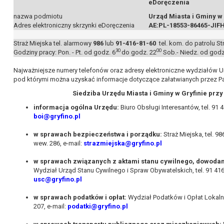
eDoręczenia
nazwa podmiotu
Urząd Miasta i Gminy w 
Adres elektroniczny skrzynki eDoręczenia
AE:PL-18553-86465-JIF
Straż Miejska tel. alarmowy
986
lub
91-416-81-60
tel. kom. do patrolu St
30
00
Godziny pracy: Pon. - Pt. od godz. 6
do godz. 22
Sob.- Niedz. od godz
Najważniejsze numery telefonów oraz adresy elektroniczne wydziałów Urz
pod którymi można uzyskać informacje dotyczące załatwianych przez P
Siedziba Urzędu Miasta i Gminy w Gryfinie przy 
informacja ogólna Urzędu:
Biuro Obsługi Interesantów, tel. 91 4
boi@gryfino.pl
w sprawach bezpieczeństwa i porządku:
Straż Miejska, tel. 98
wew. 286, e-mail:
strazmiejska@gryfino.pl
w sprawach związanych z aktami stanu cywilnego, dowodam
Wydział Urząd Stanu Cywilnego i Spraw Obywatelskich, tel. 91 416 
usc@gryfino.pl
w sprawach podatków i opłat:
Wydział Podatków i Opłat Lokalnyc
207, e-mail:
podatki@gryfino.pl