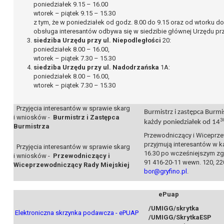
poniedziałek 9.15 – 16.00
wtorek – piątek 9.15 – 15.30
z tym, że w poniedziałek od godz. 8.00 do 9.15 oraz od wtorku do
obsługa interesantów odbywa się w siedzibie głównej Urzędu przy
siedziba Urzędu przy ul. Niepodległości
20:
poniedziałek 8.00 – 16.00,
wtorek – piątek 7.30 – 15.30
siedziba Urzędu przy ul. Nadodrzańska
1A:
poniedziałek 8.00 – 16.00,
wtorek – piątek 7.30 – 15.30
Przyjęcia interesantów w sprawie skarg
Burmistrz i zastępca Burm
i wniosków -
Burmistrz i Zastępca
3
każdy poniedziałek od 14
Burmistrza
Przewodniczący i Wiceprze
przyjmują interesantów w 
Przyjęcia interesantów w sprawie skarg
16.30 po wcześniejszym zg
i wniosków -
Przewodniczący i
91 416-20-11 wewn. 120, 2
Wiceprzewodniczący Rady Miejskiej
bor@gryfino.pl
.
ePuap
/UMIGG/skrytka
Elektroniczna skrzynka podawcza - ePUAP
/UMIGG/SkrytkaESP