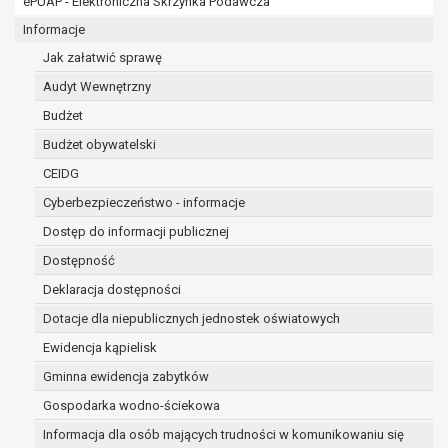
ePUAP - Elektroniczna Skrzynka Podawcza
osobowe w imieniu administratora na
podstawie zawartej z nim umowy
Informacje
powierzenia przetwarzania danych
Jak załatwić sprawę
osobowych;
Audyt Wewnętrzny
podmioty upoważnione do odbioru danych
osobowych na podstawie odpowiednich
Budżet
przepisów prawa.
Budżet obywatelski
Pani/Pana dane osobowe będą przetwarzane
CEIDG
przez okres niezbędny do realizacji celu dla jakiego
zostały zebrane oraz zgodnie z terminami
Cyberbezpieczeństwo - informacje
archiwizacji określonymi przez przepisy prawa
Dostęp do informacji publicznej
powszechnie obowiązującego.
Dostępność
W przypadku, gdy dane osobowe przetwarzane są
na podstawie zgody osoby, której dane dotyczą
Deklaracja dostępności
przetwarzanie odbywa się do czasu wycofania tej
Dotacje dla niepublicznych jednostek oświatowych
zgody.
Ewidencja kąpielisk
W przypadku, gdy dane osobowe przetwarzane są
Gminna ewidencja zabytków
w celu zawarcia i realizacji umowy przetwarzanie
odbywa się przez okres niezbędny do realizacji
Gospodarka wodno-ściekowa
zawartej umowy, a po tym czasie w zakresie
Informacja dla osób mających trudności w komunikowaniu się
wymaganym przez przepisy prawa lub dla