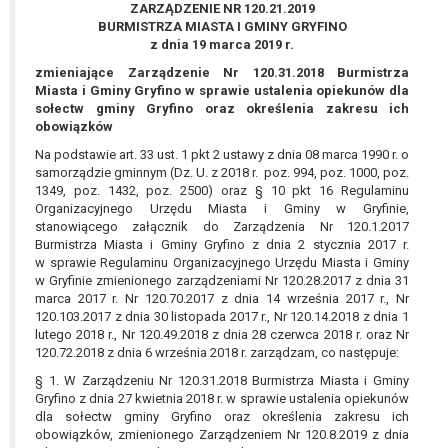
wykonania zadania realizowanego w
ZARZĄDZENIE NR 120.21.2019
BURMISTRZA MIASTA I GMINY GRYFINO
interesie publicznym lub w ramach
z dnia 19 marca 2019 r.
sprawowania władzy publicznej
zmieniające Zarządzenie Nr 120.31.2018 Burmistrza
powierzonej administratorowi bądź
Miasta i Gminy Gryfino w sprawie ustalenia opiekunów dla
niezbędność przetwarzania do celów
sołectw gminy Gryfino oraz określenia zakresu ich
wynikających z prawnie
obowiązków
uzasadnionych interesów
Na podstawie art. 33 ust. 1 pkt 2 ustawy z dnia 08 marca 1990 r. o
realizowanych przez administratora
samorządzie gminnym (Dz. U. z 2018 r. poz. 994, poz. 1000, poz.
lub przez stronę trzecią.
1349, poz. 1432, poz. 2500) oraz § 10 pkt 16 Regulaminu
Z przyczyn związanych z Pani/Pana
Organizacyjnego Urzędu Miasta i Gminy w Gryfinie,
stanowiącego załącznik do Zarządzenia Nr 120.1.2017
szczególną sytuacją. W razie wniesienia
Burmistrza Miasta i Gminy Gryfino z dnia 2 stycznia 2017 r.
sprzeciwu, administrator nie może już
w sprawie Regulaminu Organizacyjnego Urzędu Miasta i Gminy
przetwarzać tych danych osobowych, chyba
w Gryfinie zmienionego zarządzeniami Nr 120.28.2017 z dnia 31
że wykaże on istnienie ważnych prawnie
marca 2017 r. Nr 120.70.2017 z dnia 14 września 2017 r., Nr
uzasadnionych podstaw do przetwarzania,
120.103.2017 z dnia 30 listopada 2017 r., Nr 120.14.2018 z dnia 1
lutego 2018 r., Nr 120.49.2018 z dnia 28 czerwca 2018 r. oraz Nr
nadrzędnych wobec interesów, praw i
120.72.2018 z dnia 6 września 2018 r. zarządzam, co następuje:
wolności osoby, której dane dotyczą, lub
§ 1. W Zarządzeniu Nr 120.31.2018 Burmistrza Miasta i Gminy
podstaw do ustalenia, dochodzenia lub
Gryfino z dnia 27 kwietnia 2018 r. w sprawie ustalenia opiekunów
obrony roszczeń.
dla sołectw gminy Gryfino oraz określenia zakresu ich
obowiązków, zmienionego Zarządzeniem Nr 120.8.2019 z dnia