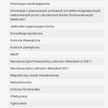
Informacje nieudostępnione
zabezpieczenia ewentualnych roszczeń, a w
przypadku wyrażenia zgody na przetwarzanie
Informacje o planowanych pomiarach pól elektromagnetycznych
danych po zakończeniu i rozliczeniu umowy, do
realizowanych przez Laboratorium Badań Środowiskowych
NetWorkS!
czasu wycofania tej zgody.
Ponadto w przypadku umów o dofinansowanie
Jednostki organizacyjne Gminy
dane osobowe od momentu pozyskania
Konsultacje społeczne
przechowywane są przez okres wynikający z
Kontrola Wewnętrzna
umowy o dofinansowanie zawartej między
beneficjentem a określoną instytucją, trwałości
Kontrole Zewnętrzne
danego projektu i konieczności zachowania
MKZP
dokumentacji projektu do celów kontrolnych.
Narodowy Spis Powszechny Ludności i Mieszkań w 2021 r.
W związku z przetwarzaniem przez
administratora danych osobowych przysługuje
Narodowy Spis Ludności i Mieszkań 2011
Pani/Panu:
Niepubliczny zasób mieszkaniowy
prawo dostępu do treści danych oraz
Nieruchomości
otrzymywania ich kopii na podstawie art. 15
RODO;
Ochrona Środowiska
prawo do żądania sprostowania danych na
Oferty pracy
podstawie art. 16 RODO,
Ogłoszenia
w przypadku gdy: