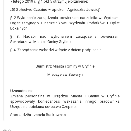
7 lutego 2019 r., § 1 pkt 5 otrzymuje brzmienie:
W przypadku gdy przetwarzanie danych
osobowych odbywa się na podstawie zgody osoby
„5) Sołectwo Czepino – opiekun: Agnieszka Jewsiej”.
na przetwarzanie danych osobowych (art. 6 ust. 1
§ 2.Wykonanie zarządzenia powierzam naczelnikowi Wydziału
lit a RODO), przysługuje Pani/Panu prawo do
Organizacyjnego i naczelnikowi Wydziału Podatków i Opłat
Lokalnych.
cofnięcia tej zgody w dowolnym momencie.
Cofnięcie to nie ma wpływu na zgodność
§ 3. Nadzór nad wykonaniem zarządzenia powierzam
przetwarzania, którego dokonano na podstawie
Sekretarzowi Miasta i Gminy Gryfino.
zgody przed jej cofnięciem.
§ 4. Zarządzenie wchodzi w życie z dniem podpisania.
Przysługuje Pani/Panu prawo wniesienia skargi do
organu nadzorczego na niezgodne z prawem
Burmistrz Miasta i Gminy w Gryfinie
przetwarzanie Pani/Pana danych osobowych
przez administratora.
Mieczysław Sawaryn
Organem właściwym do wniesienia skargi jest
Prezes Urzędu Ochrony Danych Osobowych.
Uzasadnienie
W zależności od sfery, w której przetwarzane są
Zmiana personalna w Urzędzie Miasta i Gminy w Gryfinie
dane osobowe, podanie danych osobowych jest
spowodowały konieczność wskazania innego pracownika
dobrowolne albo jest wymogiem ustawowym lub
Urzędu na opiekuna sołectwa Czepino.
umownym.
Sporządziła: Izabela Buckowska
Pani/Pana dane nie będą poddawane
zautomatyzowanemu podejmowaniu decyzji, w