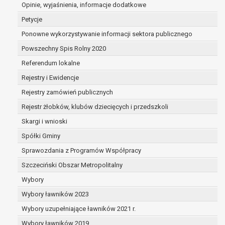
dane są nieprawidłowe lub
Opinie, wyjaśnienia, informacje dodatkowe
niekompletne;
Petycje
prawo do żądania usunięcia danych
Ponowne wykorzystywanie informacji sektora publicznego
osobowych (tzw. prawo do bycia
Powszechny Spis Rolny 2020
zapomnianym) na podstawie art. 17 RODO,
w przypadku gdy:
Referendum lokalne
dane nie są już niezbędne do celów,
Rejestry i Ewidencje
dla których były zebrane lub w inny
Rejestry zamówień publicznych
sposób przetwarzane,
osoba, której dane dotyczą, wniosła
Rejestr żłobków, klubów dziecięcych i przedszkoli
sprzeciw wobec przetwarzania
Skargi i wnioski
danych osobowych,
Spółki Gminy
osoba, której dane dotyczą wycofała
zgodę na przetwarzanie danych
Sprawozdania z Programów Współpracy
osobowych, która jest podstawą
Szczeciński Obszar Metropolitalny
przetwarzania danych i nie ma innej
Wybory
podstawy prawnej przetwarzania
danych,
Wybory ławników 2023
dane osobowe przetwarzane są
Wybory uzupełniające ławników 2021 r.
niezgodnie z prawem,
Wybory ławników 2019