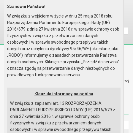
Szanowni Państwo!
Home
Prawo lokalne
Zarządzenia
Rok 2019 - zgodnie z art. 33 u..
W związku z wejściem w życie w dniu 25 maja 2018 roku
Rozporządzenia Parlamentu Europejskiego i Rady (UE)
Wyszukaj na stronie:
A
A
A
2016/679 z dnia 27 kwietnia 2016 r. w sprawie ochrony osób
fizycznych w związku z przetwarzaniem danych
osobowych i w sprawie swobodnego przepływu takich
danych oraz uchylenia dyrektywy 95/46/WE (określane jako
Biuletyn Informacji Publicznej
„RODO”) informujemy o zasadach przetwarzania Państwa
Urząd Miasta i Gminy w Gryfinie
danych osobowych. Kliknięcie przycisku „Przejdź do serwisu”
oznacza zgodę na przetwarzanie danych niezbędnych do
prawidłowego funkcjonowania serwisu.
Klauzula informacyjna ogólna
Strona główna
Mapa serwisu
Aktualności
W związku z zapisami art. 13 ROZPORZĄDZENIA
Redakcja
Instrukcja korzystania
Dostępność
PARLAMENTU EUROPEJSKIEGO I RADY (UE) 2016/679 z
dnia 27 kwietnia 2016 r. w sprawie ochrony osób
fizycznych w związku z przetwarzaniem danych
Strona główna
osobowych i w sprawie swobodnego przepływu takich