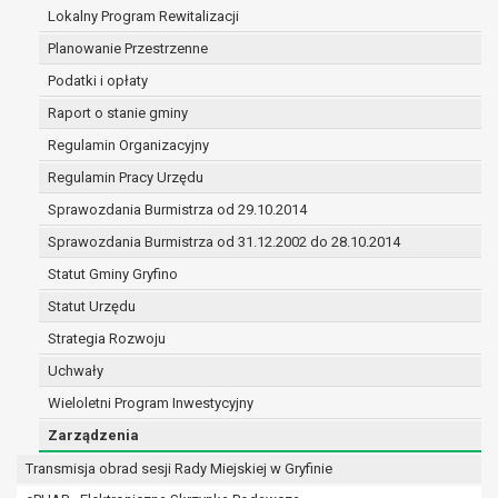
(merytorycznych), a także obowiązków i
Lokalny Program Rewitalizacji
zadań zleconych przez instytucje
Planowanie Przestrzenne
nadrzędne wobec Gminy;
Podatki i opłaty
zawarcia i realizacji umów;
ochrony żywotnych interesów osoby, której
Raport o stanie gminy
dane dotyczą, lub innej osoby fizycznej;
Regulamin Organizacyjny
wykonania zadania realizowanego w
Regulamin Pracy Urzędu
interesie publicznym lub w ramach
sprawowania władzy publicznej
Sprawozdania Burmistrza od 29.10.2014
powierzonej administratorowi;
Sprawozdania Burmistrza od 31.12.2002 do 28.10.2014
w pozostałych przypadkach dane osobowe
Statut Gminy Gryfino
przetwarzane są wyłącznie na podstawie
wcześniej udzielonej zgody w zakresie i celu
Statut Urzędu
określonym w treści zgody.
Strategia Rozwoju
W związku z przetwarzaniem danych w celu
Uchwały
wskazanym w pkt. 3, dane osobowe mogą być
Wieloletni Program Inwestycyjny
udostępniane innym upoważnionym odbiorcom lub
kategoriom odbiorców danych osobowych.
Zarządzenia
Odbiorcami mogą być:
Transmisja obrad sesji Rady Miejskiej w Gryfinie
podmioty, które przetwarzają dane