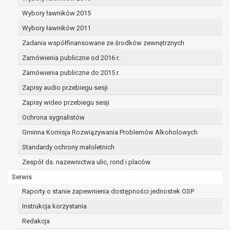
dane osobowe muszą być usunięte w
celu wywiązania się z obowiązku
Wybory ławników 2015
wynikającego z przepisów prawa;
Wybory ławników 2011
prawo do żądania ograniczenia
Zadania współfinansowane ze środków zewnętrznych
przetwarzania danych osobowych na
podstawie art. 18 RODO, w przypadku gdy:
Zamówienia publiczne od 2016 r.
osoba, której dane dotyczą
Zamówienia publiczne do 2015 r.
kwestionuje prawidłowość danych
Zapisy audio przebiegu sesji
osobowych – na okres pozwalający
administratorowi sprawdzić
Zapisy wideo przebiegu sesji
prawidłowość tych danych,
Ochrona sygnalistów
przetwarzanie danych jest niezgodne
Gminna Komisja Rozwiązywania Problemów Alkoholowych
z prawem, a osoba, której dane
Standardy ochrony małoletnich
dotyczą, sprzeciwia się usunięciu
danych, żądając w zamian ich
Zespół ds. nazewnictwa ulic, rond i placów.
ograniczenia,
Serwis
administrator nie potrzebuje już
Raporty o stanie zapewnienia dostępności jednostek OSP
danych dla swoich celów, ale osoba,
której dane dotyczą, potrzebuje ich do
Instrukcja korzystania
ustalenia, obrony lub dochodzenia
Redakcja
roszczeń,