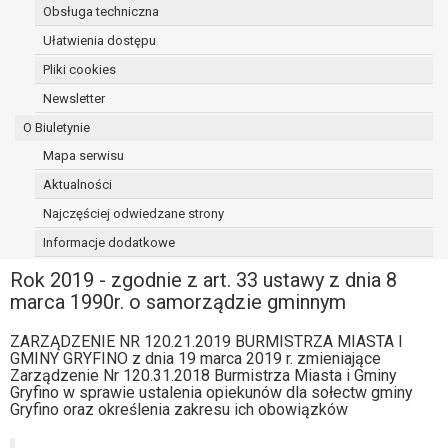
Obsługa techniczna
osoba, której dane dotyczą, wniosła
sprzeciw wobec przetwarzania
Ułatwienia dostępu
danych - do czasu ustalenia czy
Pliki cookies
prawnie uzasadnione podstawy po
Newsletter
stronie administratora są nadrzędne
wobec podstawy sprzeciwu;
O Biuletynie
prawo do przenoszenia danych na
Mapa serwisu
podstawie art. 20 RODO, w przypadku gdy
Aktualności
łącznie spełnione są następujące przesłanki:
przetwarzanie danych odbywa się na
Najczęściej odwiedzane strony
podstawie umowy zawartej z osobą,
Informacje dodatkowe
której dane dotyczą lub na podstawie
Rok 2019 - zgodnie z art. 33 ustawy z dnia 8
zgody wyrażonej przez tą osobę,
marca 1990r. o samorządzie gminnym
przetwarzanie odbywa się w sposób
zautomatyzowany;
ZARZĄDZENIE NR 120.21.2019 BURMISTRZA MIASTA I
prawo sprzeciwu wobec przetwarzania
GMINY GRYFINO z dnia 19 marca 2019 r. zmieniające
danych na podstawie art. 21 RODO, wobec
Zarządzenie Nr 120.31.2018 Burmistrza Miasta i Gminy
przetwarzania danych osobowych, którego
Gryfino w sprawie ustalenia opiekunów dla sołectw gminy
Gryfino oraz określenia zakresu ich obowiązków
podstawą prawną jest:
niezbędność przetwarzania do