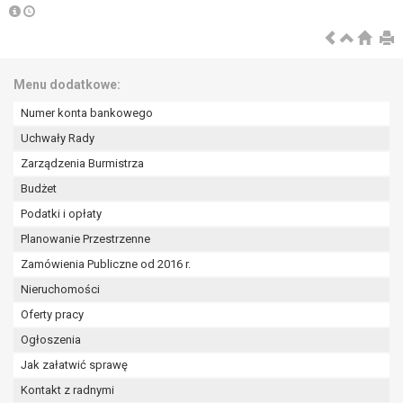
wykonania zadania realizowanego w
interesie publicznym lub w ramach
sprawowania władzy publicznej
powierzonej administratorowi bądź
Menu dodatkowe:
niezbędność przetwarzania do celów
wynikających z prawnie
Numer konta bankowego
uzasadnionych interesów
Uchwały Rady
realizowanych przez administratora
Zarządzenia Burmistrza
lub przez stronę trzecią.
Z przyczyn związanych z Pani/Pana
Budżet
szczególną sytuacją. W razie wniesienia
Podatki i opłaty
sprzeciwu, administrator nie może już
Planowanie Przestrzenne
przetwarzać tych danych osobowych, chyba
że wykaże on istnienie ważnych prawnie
Zamówienia Publiczne od 2016 r.
uzasadnionych podstaw do przetwarzania,
Nieruchomości
nadrzędnych wobec interesów, praw i
Oferty pracy
wolności osoby, której dane dotyczą, lub
Ogłoszenia
podstaw do ustalenia, dochodzenia lub
obrony roszczeń.
Jak załatwić sprawę
Kontakt z radnymi