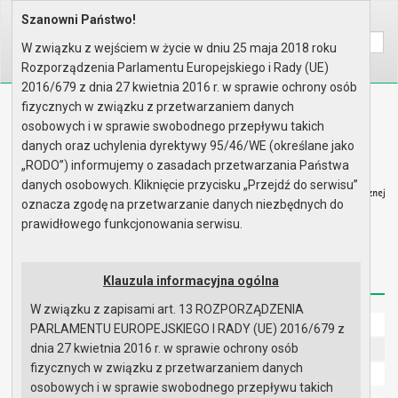
Wyszukaj na stronie:
Szanowni Państwo!
Home
Informacje
Dostępność
W związku z wejściem w życie w dniu 25 maja 2018 roku
A
A
A
Rozporządzenia Parlamentu Europejskiego i Rady (UE)
2016/679 z dnia 27 kwietnia 2016 r. w sprawie ochrony osób
fizycznych w związku z przetwarzaniem danych
Biuletyn Informacji Publicznej
osobowych i w sprawie swobodnego przepływu takich
Urząd Miasta i Gminy w Gryfinie
danych oraz uchylenia dyrektywy 95/46/WE (określane jako
„RODO”) informujemy o zasadach przetwarzania Państwa
danych osobowych. Kliknięcie przycisku „Przejdź do serwisu”
oznacza zgodę na przetwarzanie danych niezbędnych do
prawidłowego funkcjonowania serwisu.
Strona główna
Mapa serwisu
Aktualności
Redakcja
Instrukcja korzystania
Dostępność
Klauzula informacyjna ogólna
W związku z zapisami art. 13 ROZPORZĄDZENIA
Strona główna
PARLAMENTU EUROPEJSKIEGO I RADY (UE) 2016/679 z
dnia 27 kwietnia 2016 r. w sprawie ochrony osób
UMiG - telefony wewnętrzne
fizycznych w związku z przetwarzaniem danych
Ochrona danych osobowych
osobowych i w sprawie swobodnego przepływu takich