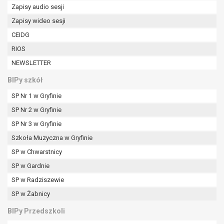
W przypadku gdy przetwarzanie danych
Zapisy audio sesji
osobowych odbywa się na podstawie zgody osoby
Zapisy wideo sesji
na przetwarzanie danych osobowych (art. 6 ust. 1
CEIDG
lit a RODO), przysługuje Pani/Panu prawo do
cofnięcia tej zgody w dowolnym momencie.
RIOS
Cofnięcie to nie ma wpływu na zgodność
NEWSLETTER
przetwarzania, którego dokonano na podstawie
BIPy szkół
zgody przed jej cofnięciem.
Przysługuje Pani/Panu prawo wniesienia skargi do
SP Nr 1 w Gryfinie
organu nadzorczego na niezgodne z prawem
SP Nr 2 w Gryfinie
przetwarzanie Pani/Pana danych osobowych
SP Nr 3 w Gryfinie
przez administratora.
Organem właściwym do wniesienia skargi jest
Szkoła Muzyczna w Gryfinie
Prezes Urzędu Ochrony Danych Osobowych.
SP w Chwarstnicy
W zależności od sfery, w której przetwarzane są
SP w Gardnie
dane osobowe, podanie danych osobowych jest
SP w Radziszewie
dobrowolne albo jest wymogiem ustawowym lub
umownym.
SP w Żabnicy
Pani/Pana dane nie będą poddawane
BIPy Przedszkoli
zautomatyzowanemu podejmowaniu decyzji, w