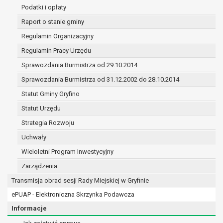
(merytorycznych), a także obowiązków i
Podatki i opłaty
zadań zleconych przez instytucje
Raport o stanie gminy
nadrzędne wobec Gminy;
Regulamin Organizacyjny
zawarcia i realizacji umów;
ochrony żywotnych interesów osoby, której
Regulamin Pracy Urzędu
dane dotyczą, lub innej osoby fizycznej;
Sprawozdania Burmistrza od 29.10.2014
wykonania zadania realizowanego w
Sprawozdania Burmistrza od 31.12.2002 do 28.10.2014
interesie publicznym lub w ramach
sprawowania władzy publicznej
Statut Gminy Gryfino
powierzonej administratorowi;
Statut Urzędu
w pozostałych przypadkach dane osobowe
Strategia Rozwoju
przetwarzane są wyłącznie na podstawie
wcześniej udzielonej zgody w zakresie i celu
Uchwały
określonym w treści zgody.
Wieloletni Program Inwestycyjny
W związku z przetwarzaniem danych w celu
Zarządzenia
wskazanym w pkt. 3, dane osobowe mogą być
Transmisja obrad sesji Rady Miejskiej w Gryfinie
udostępniane innym upoważnionym odbiorcom lub
kategoriom odbiorców danych osobowych.
ePUAP - Elektroniczna Skrzynka Podawcza
Odbiorcami mogą być:
Informacje
podmioty, które przetwarzają dane