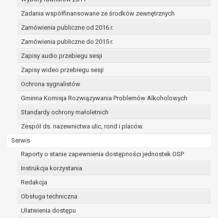
dane osobowe muszą być usunięte w
celu wywiązania się z obowiązku
Zadania współfinansowane ze środków zewnętrznych
wynikającego z przepisów prawa;
Zamówienia publiczne od 2016 r.
prawo do żądania ograniczenia
Zamówienia publiczne do 2015 r.
przetwarzania danych osobowych na
podstawie art. 18 RODO, w przypadku gdy:
Zapisy audio przebiegu sesji
osoba, której dane dotyczą
Zapisy wideo przebiegu sesji
kwestionuje prawidłowość danych
Ochrona sygnalistów
osobowych – na okres pozwalający
administratorowi sprawdzić
Gminna Komisja Rozwiązywania Problemów Alkoholowych
prawidłowość tych danych,
Standardy ochrony małoletnich
przetwarzanie danych jest niezgodne
Zespół ds. nazewnictwa ulic, rond i placów.
z prawem, a osoba, której dane
dotyczą, sprzeciwia się usunięciu
Serwis
danych, żądając w zamian ich
Raporty o stanie zapewnienia dostępności jednostek OSP
ograniczenia,
Instrukcja korzystania
administrator nie potrzebuje już
Redakcja
danych dla swoich celów, ale osoba,
której dane dotyczą, potrzebuje ich do
Obsługa techniczna
ustalenia, obrony lub dochodzenia
Ułatwienia dostępu
roszczeń,