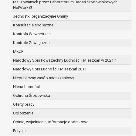
realizowanych przez Laboratorium Badań Środowiskowych
zabezpieczenia ewentualnych roszczeń, a w
NetWorkS!
przypadku wyrażenia zgody na przetwarzanie
Jednostki organizacyjne Gminy
danych po zakończeniu i rozliczeniu umowy, do
Konsultacje społeczne
czasu wycofania tej zgody.
Ponadto w przypadku umów o dofinansowanie
Kontrola Wewnętrzna
dane osobowe od momentu pozyskania
Kontrole Zewnętrzne
przechowywane są przez okres wynikający z
MKZP
umowy o dofinansowanie zawartej między
beneficjentem a określoną instytucją, trwałości
Narodowy Spis Powszechny Ludności i Mieszkań w 2021 r.
danego projektu i konieczności zachowania
Narodowy Spis Ludności i Mieszkań 2011
dokumentacji projektu do celów kontrolnych.
Niepubliczny zasób mieszkaniowy
W związku z przetwarzaniem przez
administratora danych osobowych przysługuje
Nieruchomości
Pani/Panu:
Ochrona Środowiska
prawo dostępu do treści danych oraz
Oferty pracy
otrzymywania ich kopii na podstawie art. 15
RODO;
Ogłoszenia
prawo do żądania sprostowania danych na
Opinie, wyjaśnienia, informacje dodatkowe
podstawie art. 16 RODO,
Petycje
w przypadku gdy: