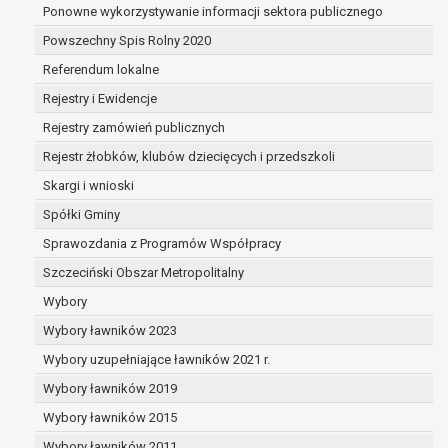
dane są nieprawidłowe lub
Ponowne wykorzystywanie informacji sektora publicznego
niekompletne;
Powszechny Spis Rolny 2020
prawo do żądania usunięcia danych
Referendum lokalne
osobowych (tzw. prawo do bycia
zapomnianym) na podstawie art. 17 RODO,
Rejestry i Ewidencje
w przypadku gdy:
Rejestry zamówień publicznych
dane nie są już niezbędne do celów,
Rejestr żłobków, klubów dziecięcych i przedszkoli
dla których były zebrane lub w inny
sposób przetwarzane,
Skargi i wnioski
osoba, której dane dotyczą, wniosła
Spółki Gminy
sprzeciw wobec przetwarzania
Sprawozdania z Programów Współpracy
danych osobowych,
Szczeciński Obszar Metropolitalny
osoba, której dane dotyczą wycofała
zgodę na przetwarzanie danych
Wybory
osobowych, która jest podstawą
Wybory ławników 2023
przetwarzania danych i nie ma innej
Wybory uzupełniające ławników 2021 r.
podstawy prawnej przetwarzania
danych,
Wybory ławników 2019
dane osobowe przetwarzane są
Wybory ławników 2015
niezgodnie z prawem,
Wybory ławników 2011