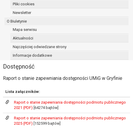
Pliki cookies
osoba, której dane dotyczą, wniosła
sprzeciw wobec przetwarzania
Newsletter
danych - do czasu ustalenia czy
O Biuletynie
prawnie uzasadnione podstawy po
Mapa serwisu
stronie administratora są nadrzędne
wobec podstawy sprzeciwu;
Aktualności
prawo do przenoszenia danych na
Najczęściej odwiedzane strony
podstawie art. 20 RODO, w przypadku gdy
Informacje dodatkowe
łącznie spełnione są następujące przesłanki:
przetwarzanie danych odbywa się na
Dostępność
podstawie umowy zawartej z osobą,
której dane dotyczą lub na podstawie
Raport o stanie zapewniania dostępności UMiG w Gryfinie
zgody wyrażonej przez tą osobę,
przetwarzanie odbywa się w sposób
Lista załączników:
zautomatyzowany;
Raport o stanie zapewniania dostępności podmiotu publicznego
prawo sprzeciwu wobec przetwarzania
2021 (PDF)
[64274 bajtów]
danych na podstawie art. 21 RODO, wobec
przetwarzania danych osobowych, którego
Raport o stanie zapewniania dostępności podmiotu publicznego
podstawą prawną jest:
2025 (PDF)
[152599 bajtów]
niezbędność przetwarzania do