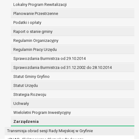
(merytorycznych), a także obowiązków i
Lokalny Program Rewitalizacji
zadań zleconych przez instytucje
Planowanie Przestrzenne
nadrzędne wobec Gminy;
Podatki i opłaty
zawarcia i realizacji umów;
ochrony żywotnych interesów osoby, której
Raport o stanie gminy
dane dotyczą, lub innej osoby fizycznej;
Regulamin Organizacyjny
wykonania zadania realizowanego w
Regulamin Pracy Urzędu
interesie publicznym lub w ramach
sprawowania władzy publicznej
Sprawozdania Burmistrza od 29.10.2014
powierzonej administratorowi;
Sprawozdania Burmistrza od 31.12.2002 do 28.10.2014
w pozostałych przypadkach dane osobowe
Statut Gminy Gryfino
przetwarzane są wyłącznie na podstawie
wcześniej udzielonej zgody w zakresie i celu
Statut Urzędu
określonym w treści zgody.
Strategia Rozwoju
W związku z przetwarzaniem danych w celu
Uchwały
wskazanym w pkt. 3, dane osobowe mogą być
Wieloletni Program Inwestycyjny
udostępniane innym upoważnionym odbiorcom lub
kategoriom odbiorców danych osobowych.
Zarządzenia
Odbiorcami mogą być:
Transmisja obrad sesji Rady Miejskiej w Gryfinie
podmioty, które przetwarzają dane