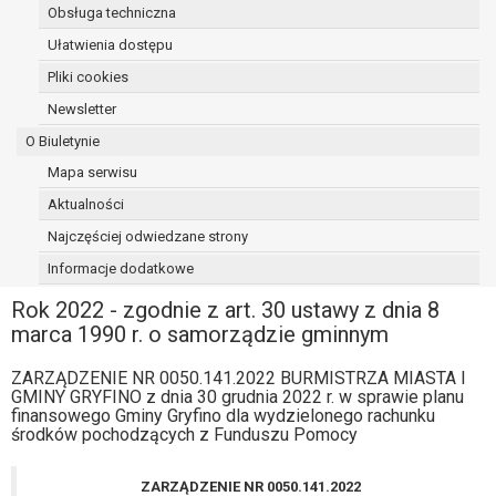
Obsługa techniczna
osoba, której dane dotyczą, wniosła
sprzeciw wobec przetwarzania
Ułatwienia dostępu
danych - do czasu ustalenia czy
Pliki cookies
prawnie uzasadnione podstawy po
Newsletter
stronie administratora są nadrzędne
wobec podstawy sprzeciwu;
O Biuletynie
prawo do przenoszenia danych na
Mapa serwisu
podstawie art. 20 RODO, w przypadku gdy
Aktualności
łącznie spełnione są następujące przesłanki:
przetwarzanie danych odbywa się na
Najczęściej odwiedzane strony
podstawie umowy zawartej z osobą,
Informacje dodatkowe
której dane dotyczą lub na podstawie
Rok 2022 - zgodnie z art. 30 ustawy z dnia 8
zgody wyrażonej przez tą osobę,
marca 1990 r. o samorządzie gminnym
przetwarzanie odbywa się w sposób
zautomatyzowany;
ZARZĄDZENIE NR 0050.141.2022 BURMISTRZA MIASTA I
prawo sprzeciwu wobec przetwarzania
GMINY GRYFINO z dnia 30 grudnia 2022 r. w sprawie planu
danych na podstawie art. 21 RODO, wobec
finansowego Gminy Gryfino dla wydzielonego rachunku
przetwarzania danych osobowych, którego
środków pochodzących z Funduszu Pomocy
podstawą prawną jest:
niezbędność przetwarzania do
ZARZĄDZENIE NR 0050.141.2022