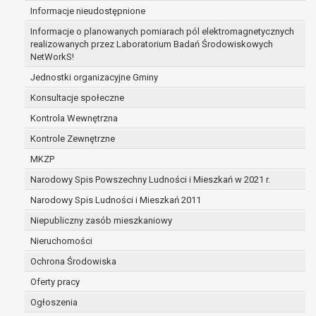
Informacje nieudostępnione
zabezpieczenia ewentualnych roszczeń, a w
przypadku wyrażenia zgody na przetwarzanie
Informacje o planowanych pomiarach pól elektromagnetycznych
danych po zakończeniu i rozliczeniu umowy, do
realizowanych przez Laboratorium Badań Środowiskowych
NetWorkS!
czasu wycofania tej zgody.
Ponadto w przypadku umów o dofinansowanie
Jednostki organizacyjne Gminy
dane osobowe od momentu pozyskania
Konsultacje społeczne
przechowywane są przez okres wynikający z
Kontrola Wewnętrzna
umowy o dofinansowanie zawartej między
beneficjentem a określoną instytucją, trwałości
Kontrole Zewnętrzne
danego projektu i konieczności zachowania
MKZP
dokumentacji projektu do celów kontrolnych.
Narodowy Spis Powszechny Ludności i Mieszkań w 2021 r.
W związku z przetwarzaniem przez
administratora danych osobowych przysługuje
Narodowy Spis Ludności i Mieszkań 2011
Pani/Panu:
Niepubliczny zasób mieszkaniowy
prawo dostępu do treści danych oraz
Nieruchomości
otrzymywania ich kopii na podstawie art. 15
RODO;
Ochrona Środowiska
prawo do żądania sprostowania danych na
Oferty pracy
podstawie art. 16 RODO,
Ogłoszenia
w przypadku gdy: