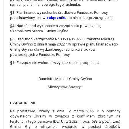
W przypadku gdy przetwarzanie danych
ramach planu finansowego tego rachunku.
osobowych odbywa się na podstawie zgody osoby
§3.
Plan finansowy rachunku środków z Funduszu Pomocy
na przetwarzanie danych osobowych (art. 6 ust. 1
przedstawiony jest w
załączniku
do niniejszego zarządzenia.
lit a RODO), przysługuje Pani/Panu prawo do
§4.
Nadzór nad wykonaniem zarządzenia powierza się
cofnięcia tej zgody w dowolnym momencie.
Skarbnikowi Miasta i Gminy Gryfino.
Cofnięcie to nie ma wpływu na zgodność
§5
. Traci moc Zarządzenie Nr 0050.48.2022 Burmistrza Miasta i
przetwarzania, którego dokonano na podstawie
Gminy Gryfino z dnia 9 maja 2022 r. w sprawie planu finansowego
zgody przed jej cofnięciem.
Gminy Gryfino dla wydzielonego rachunku środków
Przysługuje Pani/Panu prawo wniesienia skargi do
pochodzących z Funduszu Pomocy
organu nadzorczego na niezgodne z prawem
§6.
Zarządzenie wchodzi w życie z dniem podpisania.
przetwarzanie Pani/Pana danych osobowych
przez administratora.
Organem właściwym do wniesienia skargi jest
Burmistrz Miasta i Gminy Gryfino
Prezes Urzędu Ochrony Danych Osobowych.
Mieczysław Sawaryn
W zależności od sfery, w której przetwarzane są
dane osobowe, podanie danych osobowych jest
UZASADNIENIE
dobrowolne albo jest wymogiem ustawowym lub
umownym.
Na podstawie ustawy z dnia 12 marca 2022 r. o pomocy
obywatelom Ukrainy w związku z konfliktem zbrojnym na
Pani/Pana dane nie będą poddawane
terytorium tego państwa (Dz. U. z 2022 r., poz. 583 z późn. zm.)
zautomatyzowanemu podejmowaniu decyzji, w
Gmina Gryfino otrzymała wsparcie w postaci środków