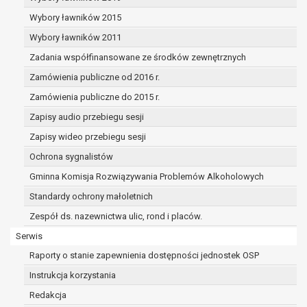
dane osobowe muszą być usunięte w
celu wywiązania się z obowiązku
Wybory ławników 2015
wynikającego z przepisów prawa;
Wybory ławników 2011
prawo do żądania ograniczenia
Zadania współfinansowane ze środków zewnętrznych
przetwarzania danych osobowych na
podstawie art. 18 RODO, w przypadku gdy:
Zamówienia publiczne od 2016 r.
osoba, której dane dotyczą
Zamówienia publiczne do 2015 r.
kwestionuje prawidłowość danych
Zapisy audio przebiegu sesji
osobowych – na okres pozwalający
administratorowi sprawdzić
Zapisy wideo przebiegu sesji
prawidłowość tych danych,
Ochrona sygnalistów
przetwarzanie danych jest niezgodne
Gminna Komisja Rozwiązywania Problemów Alkoholowych
z prawem, a osoba, której dane
Standardy ochrony małoletnich
dotyczą, sprzeciwia się usunięciu
danych, żądając w zamian ich
Zespół ds. nazewnictwa ulic, rond i placów.
ograniczenia,
Serwis
administrator nie potrzebuje już
Raporty o stanie zapewnienia dostępności jednostek OSP
danych dla swoich celów, ale osoba,
której dane dotyczą, potrzebuje ich do
Instrukcja korzystania
ustalenia, obrony lub dochodzenia
Redakcja
roszczeń,