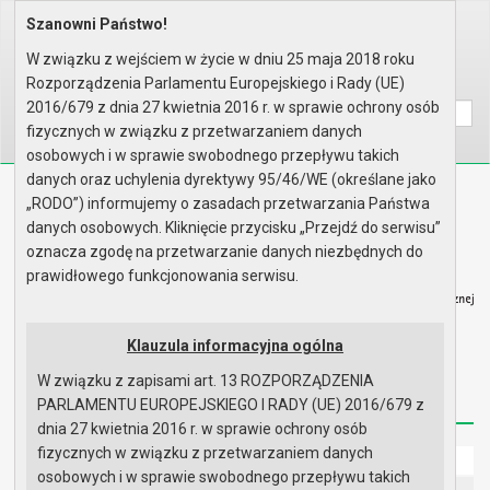
Szanowni Państwo!
Home
Prawo lokalne
Zarządzenia
Rok 2022 - zgodnie z art. 30 u..
W związku z wejściem w życie w dniu 25 maja 2018 roku
Rozporządzenia Parlamentu Europejskiego i Rady (UE)
Wyszukaj na stronie:
A
A
A
2016/679 z dnia 27 kwietnia 2016 r. w sprawie ochrony osób
fizycznych w związku z przetwarzaniem danych
osobowych i w sprawie swobodnego przepływu takich
danych oraz uchylenia dyrektywy 95/46/WE (określane jako
Biuletyn Informacji Publicznej
„RODO”) informujemy o zasadach przetwarzania Państwa
Urząd Miasta i Gminy w Gryfinie
danych osobowych. Kliknięcie przycisku „Przejdź do serwisu”
oznacza zgodę na przetwarzanie danych niezbędnych do
prawidłowego funkcjonowania serwisu.
Klauzula informacyjna ogólna
Strona główna
Mapa serwisu
Aktualności
W związku z zapisami art. 13 ROZPORZĄDZENIA
Redakcja
Instrukcja korzystania
Dostępność
PARLAMENTU EUROPEJSKIEGO I RADY (UE) 2016/679 z
dnia 27 kwietnia 2016 r. w sprawie ochrony osób
fizycznych w związku z przetwarzaniem danych
Strona główna
osobowych i w sprawie swobodnego przepływu takich