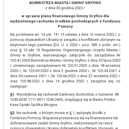
wykonania zadania realizowanego w
BURMISTRZA MIASTA I GMINY GRYFINO
z dnia 30 grudnia 2022 r.
interesie publicznym lub w ramach
sprawowania władzy publicznej
w sprawie planu finansowego Gminy Gryfino dla
powierzonej administratorowi bądź
wydzielonego rachunku środków pochodzących z Funduszu
Pomocy
niezbędność przetwarzania do celów
wynikających z prawnie
Na podstawie art. 14 ust. 14 i 15 ustawy z dnia 12 marca 2022 r. o
pomocy obywatelom Ukrainy w związku z konfliktem zbrojnym na
uzasadnionych interesów
terytorium tego państwa (Dz. U. z 2022 r. poz. 583 z późn. zm.)
realizowanych przez administratora
oraz § 10 pkt 16 Regulaminu Organizacyjnego Urzędu Miasta i
lub przez stronę trzecią.
Gminy w Gryfinie, stanowiącego załącznik do zarządzenia Nr
Z przyczyn związanych z Pani/Pana
120.41.2020 Burmistrza Miasta i Gminy Gryfino z dnia 20 lipca 2020
szczególną sytuacją. W razie wniesienia
r. zmienionego zarządzeniami Nr 120.51.2020 z dnia 18 września
2020 r., Nr 120.69.2020 z dnia 2 grudnia 2020 r., Nr 120.44.2021 z
sprzeciwu, administrator nie może już
dnia 30 czerwca 2021 r., Nr 120.66.2022 z dnia 22 września 2022 r.
przetwarzać tych danych osobowych, chyba
oraz 120.98.2022 z dnia 14 grudnia 2022 r. zarządza się, co
że wykaże on istnienie ważnych prawnie
następuje:
uzasadnionych podstaw do przetwarzania,
§1.
Wyodrębnia się rachunek bankowy dochodów, o numerze: 48
nadrzędnych wobec interesów, praw i
1240 6292 1111 0011 1246 2665, znajdujący się w Banku Polska
wolności osoby, której dane dotyczą, lub
Kasa Opieki Spółka Akcyjna.
podstaw do ustalenia, dochodzenia lub
§2.
Na rachunek, o którym mowa w § 1, wpłynęły środki z
obrony roszczeń.
Funduszu Pomocy. Wsparcie przeznacza się na finansowanie lub
dofinansowanie zadań Gminy Gryfino, realizowanych na rzecz
pomocy obywatelom Ukrainy dotkniętym konfliktem zbrojnym, w