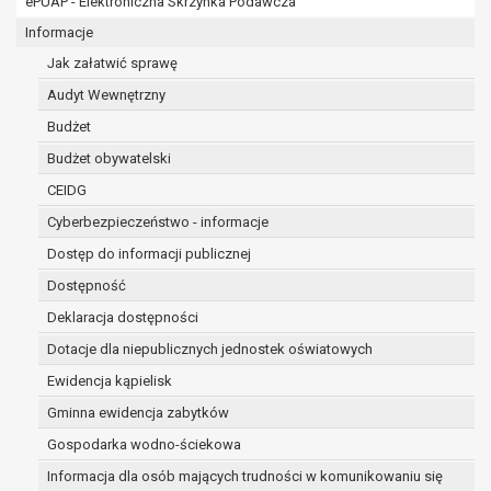
ePUAP - Elektroniczna Skrzynka Podawcza
osobowe w imieniu administratora na
podstawie zawartej z nim umowy
Informacje
powierzenia przetwarzania danych
Jak załatwić sprawę
osobowych;
Audyt Wewnętrzny
podmioty upoważnione do odbioru danych
osobowych na podstawie odpowiednich
Budżet
przepisów prawa.
Budżet obywatelski
Pani/Pana dane osobowe będą przetwarzane
CEIDG
przez okres niezbędny do realizacji celu dla jakiego
zostały zebrane oraz zgodnie z terminami
Cyberbezpieczeństwo - informacje
archiwizacji określonymi przez przepisy prawa
Dostęp do informacji publicznej
powszechnie obowiązującego.
Dostępność
W przypadku, gdy dane osobowe przetwarzane są
na podstawie zgody osoby, której dane dotyczą
Deklaracja dostępności
przetwarzanie odbywa się do czasu wycofania tej
Dotacje dla niepublicznych jednostek oświatowych
zgody.
Ewidencja kąpielisk
W przypadku, gdy dane osobowe przetwarzane są
Gminna ewidencja zabytków
w celu zawarcia i realizacji umowy przetwarzanie
odbywa się przez okres niezbędny do realizacji
Gospodarka wodno-ściekowa
zawartej umowy, a po tym czasie w zakresie
Informacja dla osób mających trudności w komunikowaniu się
wymaganym przez przepisy prawa lub dla