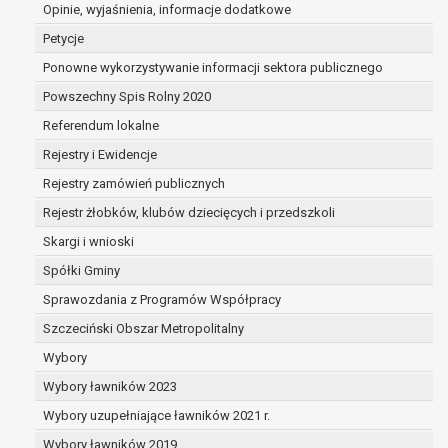
dane są nieprawidłowe lub
Opinie, wyjaśnienia, informacje dodatkowe
niekompletne;
Petycje
prawo do żądania usunięcia danych
Ponowne wykorzystywanie informacji sektora publicznego
osobowych (tzw. prawo do bycia
Powszechny Spis Rolny 2020
zapomnianym) na podstawie art. 17 RODO,
w przypadku gdy:
Referendum lokalne
dane nie są już niezbędne do celów,
Rejestry i Ewidencje
dla których były zebrane lub w inny
Rejestry zamówień publicznych
sposób przetwarzane,
osoba, której dane dotyczą, wniosła
Rejestr żłobków, klubów dziecięcych i przedszkoli
sprzeciw wobec przetwarzania
Skargi i wnioski
danych osobowych,
Spółki Gminy
osoba, której dane dotyczą wycofała
zgodę na przetwarzanie danych
Sprawozdania z Programów Współpracy
osobowych, która jest podstawą
Szczeciński Obszar Metropolitalny
przetwarzania danych i nie ma innej
Wybory
podstawy prawnej przetwarzania
danych,
Wybory ławników 2023
dane osobowe przetwarzane są
Wybory uzupełniające ławników 2021 r.
niezgodnie z prawem,
Wybory ławników 2019