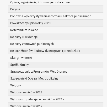
wobec przetwarzania danych osobowych, którego p
Opinie, wyjaśnienia, informacje dodatkowe
niezbędność przetwarzania do wykonania z
Petycje
interesie publicznym lub w ramach sprawowa
Ponowne wykorzystywanie informacji sektora publicznego
powierzonej administratorowi bądź
Powszechny Spis Rolny 2020
niezbędność przetwarzania do celów wynikaj
uzasadnionych interesów realizowanych prze
Referendum lokalne
stronę trzecią.
Rejestry i Ewidencje
Z przyczyn związanych z Pani/Pana szczególną sytu
Rejestry zamówień publicznych
sprzeciwu, administrator nie może już przetwarza
chyba że wykaże on istnienie ważnych prawnie uz
Rejestr żłobków, klubów dziecięcych i przedszkoli
przetwarzania, nadrzędnych wobec interesów, praw i
Skargi i wnioski
dane dotyczą, lub podstaw do ustalenia, dochodzen
Spółki Gminy
Sprawozdania z Programów Współpracy
W przypadku gdy przetwarzanie danych osobowych odbyw
osoby na przetwarzanie danych osobowych (art. 6 ust. 1 li
Szczeciński Obszar Metropolitalny
Pani/Panu prawo do cofnięcia tej zgody w dowolnym mome
Wybory
wpływu na zgodność przetwarzania, którego dokonano na
Wybory ławników 2023
cofnięciem.
Przysługuje Pani/Panu prawo wniesienia skargi do organ
Wybory uzupełniające ławników 2021 r.
z prawem przetwarzanie Pani/Pana danych osobowych pr
Wybory ławników 2019