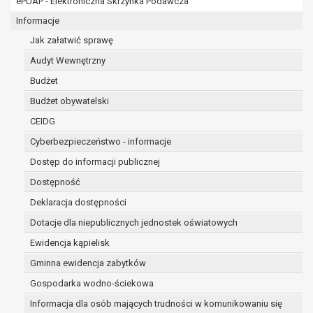
ePUAP - Elektroniczna Skrzynka Podawcza
konieczności zachowania dokumentacji projektu do celów 
W związku z przetwarzaniem przez administratora dany
Informacje
Pani/Panu:
Jak załatwić sprawę
prawo dostępu do treści danych oraz otrzymywania i
Audyt Wewnętrzny
15 RODO;
prawo do żądania sprostowania danych na podstawi
Budżet
w przypadku gdy:
Budżet obywatelski
dane są nieprawidłowe lub niekompletne;
CEIDG
prawo do żądania usunięcia danych osobowych (tzw
zapomnianym) na podstawie art. 17 RODO, w przyp
Cyberbezpieczeństwo - informacje
dane nie są już niezbędne do celów, dla który
Dostęp do informacji publicznej
sposób przetwarzane,
Dostępność
osoba, której dane dotyczą, wniosła sprzec
danych osobowych,
Deklaracja dostępności
osoba, której dane dotyczą wycofała zgodę 
Dotacje dla niepublicznych jednostek oświatowych
osobowych, która jest podstawą przetwarzani
Ewidencja kąpielisk
podstawy prawnej przetwarzania danych,
Gminna ewidencja zabytków
dane osobowe przetwarzane są niezgodnie 
dane osobowe muszą być usunięte w celu wy
Gospodarka wodno-ściekowa
wynikającego z przepisów prawa;
Informacja dla osób mających trudności w komunikowaniu się
prawo do żądania ograniczenia przetwarzania dan