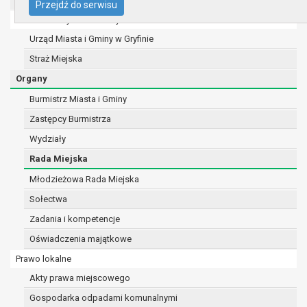
UMiG - telefony wewnętrzne
Przejdź do serwisu
telefon: 91 416 20 11
Ochrona danych osobowych
e-mail:
burmistrz@gryfino.pl
Urząd Miasta i Gminy w Gryfinie
Dane kontaktowe Inspektora Ochrony Danych:
telefon: 91 416 20 11
Straż Miejska
e-mail:
iod@gryfino.pl
Organy
Pani/Pana dane osobowe przetwarzane są zgodnie z obo
Burmistrz Miasta i Gminy
prawa w celu:
realizacji zadań wynikających z przepisów prawa, 
Zastępcy Burmistrza
dnia 8 marca 1990 r. o samorządzie gminnym (Dz.U. 
Wydziały
oraz z szeregu ustaw kompetencyjnych (merytorycz
Rada Miejska
obowiązków i zadań zleconych przez instytucje na
zawarcia i realizacji umów;
Młodzieżowa Rada Miejska
ochrony żywotnych interesów osoby, której dane dot
Sołectwa
fizycznej;
Zadania i kompetencje
wykonania zadania realizowanego w interesie publ
Oświadczenia majątkowe
sprawowania władzy publicznej powierzonej admini
w pozostałych przypadkach dane osobowe przetwa
Prawo lokalne
podstawie wcześniej udzielonej zgody w zakresie i 
Akty prawa miejscowego
zgody.
Gospodarka odpadami komunalnymi
W związku z przetwarzaniem danych w celu wskazanym w