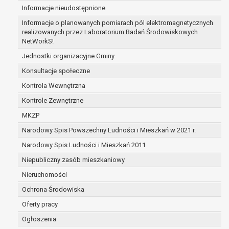
Informacje nieudostępnione
podstawie art. 18 RODO, w przypadku gdy:
osoba, której dane dotyczą kwestionuje pra
Informacje o planowanych pomiarach pól elektromagnetycznych
osobowych – na okres pozwalający administr
realizowanych przez Laboratorium Badań Środowiskowych
NetWorkS!
prawidłowość tych danych,
przetwarzanie danych jest niezgodne z prawe
Jednostki organizacyjne Gminy
dotyczą, sprzeciwia się usunięciu danych, żą
Konsultacje społeczne
ograniczenia,
Kontrola Wewnętrzna
administrator nie potrzebuje już danych dla s
której dane dotyczą, potrzebuje ich do ustal
Kontrole Zewnętrzne
roszczeń,
MKZP
osoba, której dane dotyczą, wniosła sprzec
Narodowy Spis Powszechny Ludności i Mieszkań w 2021 r.
danych - do czasu ustalenia czy prawnie uz
stronie administratora są nadrzędne wobec 
Narodowy Spis Ludności i Mieszkań 2011
prawo do przenoszenia danych na podstawie art. 2
Niepubliczny zasób mieszkaniowy
łącznie spełnione są następujące przesłanki:
Nieruchomości
przetwarzanie danych odbywa się na podsta
osobą, której dane dotyczą lub na podstawie
Ochrona Środowiska
osobę,
Oferty pracy
przetwarzanie odbywa się w sposób zauto
Ogłoszenia
prawo sprzeciwu wobec przetwarzania danych na p