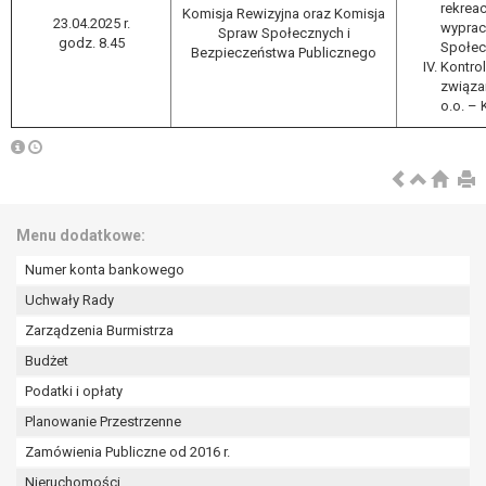
rekreac
Komisja Rewizyjna oraz Komisja
23.04.2025 r.
wyprac
Spraw Społecznych i
godz. 8.45
Społec
Bezpieczeństwa Publicznego
Kontrol
związan
o.o. – 
Menu dodatkowe:
Numer konta bankowego
Uchwały Rady
Zarządzenia Burmistrza
Budżet
Podatki i opłaty
Planowanie Przestrzenne
Zamówienia Publiczne od 2016 r.
Nieruchomości