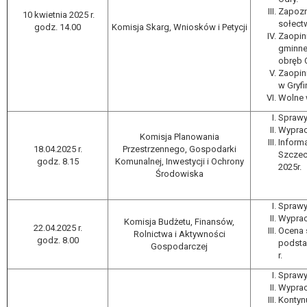
Zapozn
10 kwietnia 2025 r.
sołect
godz. 14.00
Komisja Skarg, Wniosków i Petycji
Zaopin
gminne
obręb 
Zaopin
w Gryfi
Wolne w
Sprawy
Wyprac
Komisja Planowania
Inform
18.04.2025 r.
Przestrzennego, Gospodarki
Szczeci
godz. 8.15
Komunalnej, Inwestycji i Ochrony
2025r.
Środowiska
Sprawy
Wyprac
Komisja Budżetu, Finansów,
22.04.2025 r.
Ocena 
Rolnictwa i Aktywności
godz. 8.00
podsta
Gospodarczej
r.
Sprawy
Wyprac
Kontyn