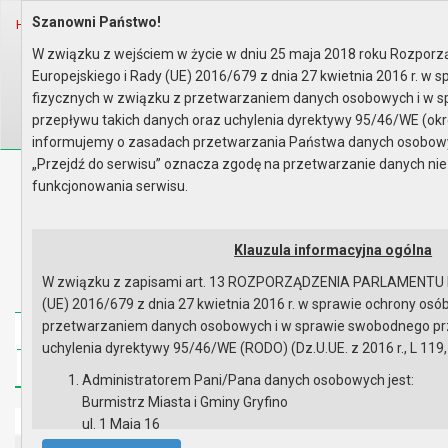
Szanowni Państwo!
Home
Organy
Rada Miejska
IX kadencja Rady Miejskiej
Komisje
Terminarz posiedzeń Komisji Ra..
W związku z wejściem w życie w dniu 25 maja 2018 roku Rozpor
Europejskiego i Rady (UE) 2016/679 z dnia 27 kwietnia 2016 r. w 
Wyszukaj na stronie:
A
A
A
fizycznych w związku z przetwarzaniem danych osobowych i w 
przepływu takich danych oraz uchylenia dyrektywy 95/46/WE (okr
informujemy o zasadach przetwarzania Państwa danych osobowych
„Przejdź do serwisu” oznacza zgodę na przetwarzanie danych n
Biuletyn Informacji Publicznej
funkcjonowania serwisu.
Urząd Miasta i Gminy w Gryfinie
Klauzula informacyjna ogólna
W związku z zapisami art. 13 ROZPORZĄDZENIA PARLAMENTU
(UE) 2016/679 z dnia 27 kwietnia 2016 r. w sprawie ochrony osó
przetwarzaniem danych osobowych i w sprawie swobodnego prz
Strona główna
Mapa serwisu
Aktualności
uchylenia dyrektywy 95/46/WE (RODO) (Dz.U.UE. z 2016 r., L 119,
Redakcja
Instrukcja korzystania
Dostępność
Administratorem Pani/Pana danych osobowych jest:
Burmistrz Miasta i Gminy Gryfino
Strona główna
ul. 1 Maja 16
74 -100 Gryfino