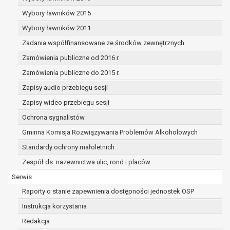
Organem właściwym do wniesienia skargi jest Prezes Ur
Wybory ławników 2015
Osobowych.
Wybory ławników 2011
W zależności od sfery, w której przetwarzane są dane os
osobowych jest dobrowolne albo jest wymogiem ustaw
Zadania współfinansowane ze środków zewnętrznych
Pani/Pana dane nie będą poddawane zautomatyzowanem
Zamówienia publiczne od 2016 r.
tym również profilowaniu.
Zamówienia publiczne do 2015 r.
Zapisy audio przebiegu sesji
Zapisy wideo przebiegu sesji
Ochrona sygnalistów
Gminna Komisja Rozwiązywania Problemów Alkoholowych
Standardy ochrony małoletnich
Zespół ds. nazewnictwa ulic, rond i placów.
Serwis
Raporty o stanie zapewnienia dostępności jednostek OSP
Instrukcja korzystania
Redakcja