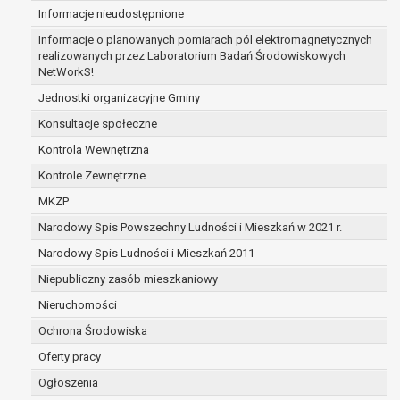
Informacje nieudostępnione
zabezpieczenia ewentualnych roszczeń, a w
przypadku wyrażenia zgody na przetwarzanie
Informacje o planowanych pomiarach pól elektromagnetycznych
danych po zakończeniu i rozliczeniu umowy, do
realizowanych przez Laboratorium Badań Środowiskowych
NetWorkS!
czasu wycofania tej zgody.
Ponadto w przypadku umów o dofinansowanie
Jednostki organizacyjne Gminy
dane osobowe od momentu pozyskania
Konsultacje społeczne
przechowywane są przez okres wynikający z
Kontrola Wewnętrzna
umowy o dofinansowanie zawartej między
beneficjentem a określoną instytucją, trwałości
Kontrole Zewnętrzne
danego projektu i konieczności zachowania
MKZP
dokumentacji projektu do celów kontrolnych.
Narodowy Spis Powszechny Ludności i Mieszkań w 2021 r.
W związku z przetwarzaniem przez
administratora danych osobowych przysługuje
Narodowy Spis Ludności i Mieszkań 2011
Pani/Panu:
Niepubliczny zasób mieszkaniowy
prawo dostępu do treści danych oraz
Nieruchomości
otrzymywania ich kopii na podstawie art. 15
RODO;
Ochrona Środowiska
prawo do żądania sprostowania danych na
Oferty pracy
podstawie art. 16 RODO,
Ogłoszenia
w przypadku gdy: