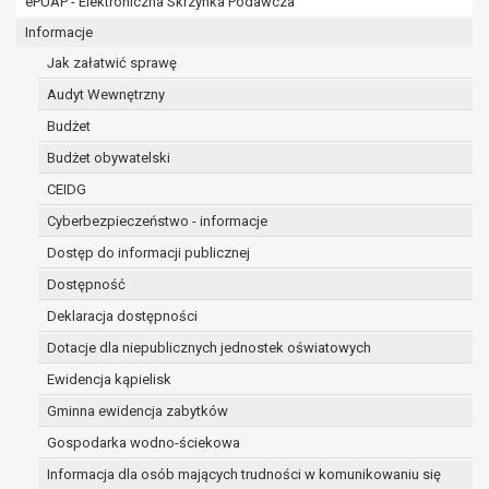
ePUAP - Elektroniczna Skrzynka Podawcza
osobowe w imieniu administratora na
podstawie zawartej z nim umowy
Informacje
powierzenia przetwarzania danych
Jak załatwić sprawę
osobowych;
Audyt Wewnętrzny
podmioty upoważnione do odbioru danych
osobowych na podstawie odpowiednich
Budżet
przepisów prawa.
Budżet obywatelski
Pani/Pana dane osobowe będą przetwarzane
CEIDG
przez okres niezbędny do realizacji celu dla jakiego
zostały zebrane oraz zgodnie z terminami
Cyberbezpieczeństwo - informacje
archiwizacji określonymi przez przepisy prawa
Dostęp do informacji publicznej
powszechnie obowiązującego.
Dostępność
W przypadku, gdy dane osobowe przetwarzane są
na podstawie zgody osoby, której dane dotyczą
Deklaracja dostępności
przetwarzanie odbywa się do czasu wycofania tej
Dotacje dla niepublicznych jednostek oświatowych
zgody.
Ewidencja kąpielisk
W przypadku, gdy dane osobowe przetwarzane są
Gminna ewidencja zabytków
w celu zawarcia i realizacji umowy przetwarzanie
odbywa się przez okres niezbędny do realizacji
Gospodarka wodno-ściekowa
zawartej umowy, a po tym czasie w zakresie
Informacja dla osób mających trudności w komunikowaniu się
wymaganym przez przepisy prawa lub dla