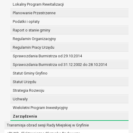
(merytorycznych), a także obowiązków i
Lokalny Program Rewitalizacji
zadań zleconych przez instytucje
Planowanie Przestrzenne
nadrzędne wobec Gminy;
Podatki i opłaty
zawarcia i realizacji umów;
ochrony żywotnych interesów osoby, której
Raport o stanie gminy
dane dotyczą, lub innej osoby fizycznej;
Regulamin Organizacyjny
wykonania zadania realizowanego w
Regulamin Pracy Urzędu
interesie publicznym lub w ramach
sprawowania władzy publicznej
Sprawozdania Burmistrza od 29.10.2014
powierzonej administratorowi;
Sprawozdania Burmistrza od 31.12.2002 do 28.10.2014
w pozostałych przypadkach dane osobowe
Statut Gminy Gryfino
przetwarzane są wyłącznie na podstawie
wcześniej udzielonej zgody w zakresie i celu
Statut Urzędu
określonym w treści zgody.
Strategia Rozwoju
W związku z przetwarzaniem danych w celu
Uchwały
wskazanym w pkt. 3, dane osobowe mogą być
Wieloletni Program Inwestycyjny
udostępniane innym upoważnionym odbiorcom lub
kategoriom odbiorców danych osobowych.
Zarządzenia
Odbiorcami mogą być:
Transmisja obrad sesji Rady Miejskiej w Gryfinie
podmioty, które przetwarzają dane