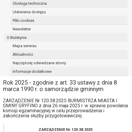
Obsługa techniczna
osoba, której dane dotyczą, wniosła
sprzeciw wobec przetwarzania
Ułatwienia dostępu
danych - do czasu ustalenia czy
Pliki cookies
prawnie uzasadnione podstawy po
Newsletter
stronie administratora są nadrzędne
wobec podstawy sprzeciwu;
O Biuletynie
prawo do przenoszenia danych na
Mapa serwisu
podstawie art. 20 RODO, w przypadku gdy
Aktualności
łącznie spełnione są następujące przesłanki:
przetwarzanie danych odbywa się na
Najczęściej odwiedzane strony
podstawie umowy zawartej z osobą,
Informacje dodatkowe
której dane dotyczą lub na podstawie
Rok 2025 - zgodnie z art. 33 ustawy z dnia 8
zgody wyrażonej przez tą osobę,
marca 1990 r. o samorządzie gminnym
przetwarzanie odbywa się w sposób
zautomatyzowany;
ZARZĄDZENIE Nr 120.38.2025 BURMISTRZA MIASTA I
prawo sprzeciwu wobec przetwarzania
GMINY GRYFINO z dnia 26 maja 2025 r. w sprawie powołania
danych na podstawie art. 21 RODO, wobec
komisji egzaminacyjnej w celu przeprowadzenia i
przetwarzania danych osobowych, którego
zakończenia służby przygotowawczej
podstawą prawną jest:
niezbędność przetwarzania do
ZARZĄDZENIE Nr 120.38.2025