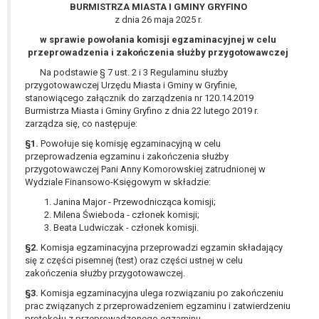
wykonania zadania realizowanego w
BURMISTRZA MIASTA I GMINY GRYFINO
z dnia 26 maja 2025 r.
interesie publicznym lub w ramach
sprawowania władzy publicznej
w sprawie powołania komisji egzaminacyjnej w celu
powierzonej administratorowi bądź
przeprowadzenia i zakończenia służby przygotowawczej
niezbędność przetwarzania do celów
Na podstawie § 7 ust. 2 i 3 Regulaminu służby
wynikających z prawnie
przygotowawczej Urzędu Miasta i Gminy w Gryfinie,
stanowiącego załącznik do zarządzenia nr 120.14.2019
uzasadnionych interesów
Burmistrza Miasta i Gminy Gryfino z dnia 22 lutego 2019 r.
realizowanych przez administratora
zarządza się, co następuje:
lub przez stronę trzecią.
§1.
Powołuje się komisję egzaminacyjną w celu
Z przyczyn związanych z Pani/Pana
przeprowadzenia egzaminu i zakończenia służby
szczególną sytuacją. W razie wniesienia
przygotowawczej Pani Anny Komorowskiej zatrudnionej w
sprzeciwu, administrator nie może już
Wydziale Finansowo-Księgowym w składzie:
przetwarzać tych danych osobowych, chyba
Janina Major - Przewodnicząca komisji;
że wykaże on istnienie ważnych prawnie
Milena Świeboda - członek komisji;
uzasadnionych podstaw do przetwarzania,
Beata Ludwiczak - członek komisji.
nadrzędnych wobec interesów, praw i
§2.
Komisja egzaminacyjna przeprowadzi egzamin składający
wolności osoby, której dane dotyczą, lub
się z części pisemnej (test) oraz części ustnej w celu
podstaw do ustalenia, dochodzenia lub
zakończenia służby przygotowawczej.
obrony roszczeń.
§3.
Komisja egzaminacyjna ulega rozwiązaniu po zakończeniu
prac związanych z przeprowadzeniem egzaminu i zatwierdzeniu
protokołu z przeprowadzonego egzaminu.