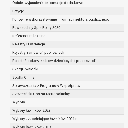
dane są nieprawidłowe lub
Opinie, wyjaśnienia, informacje dodatkowe
niekompletne;
Petycje
prawo do żądania usunięcia danych
Ponowne wykorzystywanie informacji sektora publicznego
osobowych (tzw. prawo do bycia
Powszechny Spis Rolny 2020
zapomnianym) na podstawie art. 17 RODO,
w przypadku gdy:
Referendum lokalne
dane nie są już niezbędne do celów,
Rejestry i Ewidencje
dla których były zebrane lub w inny
Rejestry zamówień publicznych
sposób przetwarzane,
osoba, której dane dotyczą, wniosła
Rejestr żłobków, klubów dziecięcych i przedszkoli
sprzeciw wobec przetwarzania
Skargi i wnioski
danych osobowych,
Spółki Gminy
osoba, której dane dotyczą wycofała
zgodę na przetwarzanie danych
Sprawozdania z Programów Współpracy
osobowych, która jest podstawą
Szczeciński Obszar Metropolitalny
przetwarzania danych i nie ma innej
Wybory
podstawy prawnej przetwarzania
danych,
Wybory ławników 2023
dane osobowe przetwarzane są
Wybory uzupełniające ławników 2021 r.
niezgodnie z prawem,
Wybory ławników 2019