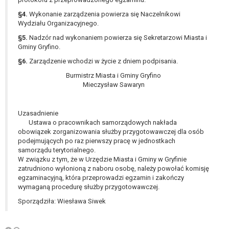
W przypadku gdy przetwarzanie danych
§4.
Wykonanie zarządzenia powierza się Naczelnikowi
osobowych odbywa się na podstawie zgody osoby
Wydziału Organizacyjnego.
na przetwarzanie danych osobowych (art. 6 ust. 1
§5.
Nadzór nad wykonaniem powierza się Sekretarzowi Miasta i
lit a RODO), przysługuje Pani/Panu prawo do
Gminy Gryfino.
cofnięcia tej zgody w dowolnym momencie.
Cofnięcie to nie ma wpływu na zgodność
§6.
Zarządzenie wchodzi w życie z dniem podpisania.
przetwarzania, którego dokonano na podstawie
Burmistrz Miasta i Gminy Gryfino
zgody przed jej cofnięciem.
Mieczysław Sawaryn
Przysługuje Pani/Panu prawo wniesienia skargi do
organu nadzorczego na niezgodne z prawem
Uzasadnienie
przetwarzanie Pani/Pana danych osobowych
Ustawa o pracownikach samorządowych nakłada
przez administratora.
obowiązek zorganizowania służby przygotowawczej dla osób
Organem właściwym do wniesienia skargi jest
podejmujących po raz pierwszy pracę w jednostkach
samorządu terytorialnego.
Prezes Urzędu Ochrony Danych Osobowych.
W związku z tym, że w Urzędzie Miasta i Gminy w Gryfinie
W zależności od sfery, w której przetwarzane są
zatrudniono wyłonioną z naboru osobę, należy powołać komisję
dane osobowe, podanie danych osobowych jest
egzaminacyjną, która przeprowadzi egzamin i zakończy
dobrowolne albo jest wymogiem ustawowym lub
wymaganą procedurę służby przygotowawczej.
umownym.
Sporządziła: Wiesława Siwek
Pani/Pana dane nie będą poddawane
zautomatyzowanemu podejmowaniu decyzji, w