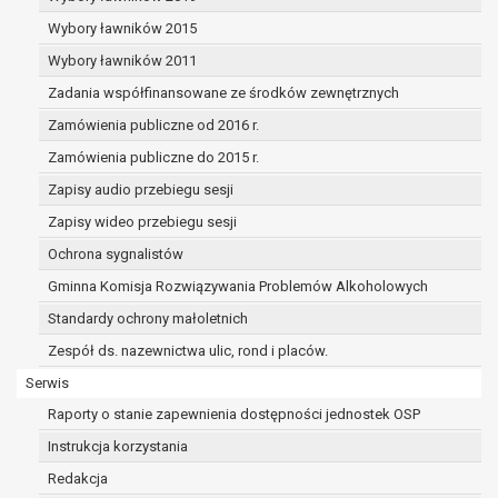
dane osobowe muszą być usunięte w
celu wywiązania się z obowiązku
Wybory ławników 2015
wynikającego z przepisów prawa;
Wybory ławników 2011
prawo do żądania ograniczenia
Zadania współfinansowane ze środków zewnętrznych
przetwarzania danych osobowych na
podstawie art. 18 RODO, w przypadku gdy:
Zamówienia publiczne od 2016 r.
osoba, której dane dotyczą
Zamówienia publiczne do 2015 r.
kwestionuje prawidłowość danych
Zapisy audio przebiegu sesji
osobowych – na okres pozwalający
administratorowi sprawdzić
Zapisy wideo przebiegu sesji
prawidłowość tych danych,
Ochrona sygnalistów
przetwarzanie danych jest niezgodne
Gminna Komisja Rozwiązywania Problemów Alkoholowych
z prawem, a osoba, której dane
Standardy ochrony małoletnich
dotyczą, sprzeciwia się usunięciu
danych, żądając w zamian ich
Zespół ds. nazewnictwa ulic, rond i placów.
ograniczenia,
Serwis
administrator nie potrzebuje już
Raporty o stanie zapewnienia dostępności jednostek OSP
danych dla swoich celów, ale osoba,
której dane dotyczą, potrzebuje ich do
Instrukcja korzystania
ustalenia, obrony lub dochodzenia
Redakcja
roszczeń,