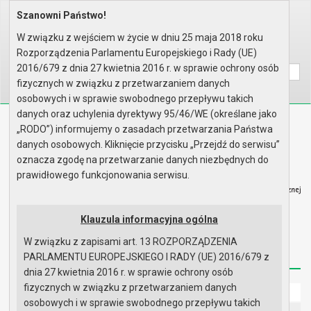
Szanowni Państwo!
Home
Prawo lokalne
Zarządzenia
Rok 2025 - zgodnie z art. 33 u..
W związku z wejściem w życie w dniu 25 maja 2018 roku
Rozporządzenia Parlamentu Europejskiego i Rady (UE)
Wyszukaj na stronie:
A
A
A
2016/679 z dnia 27 kwietnia 2016 r. w sprawie ochrony osób
fizycznych w związku z przetwarzaniem danych
osobowych i w sprawie swobodnego przepływu takich
danych oraz uchylenia dyrektywy 95/46/WE (określane jako
Biuletyn Informacji Publicznej
„RODO”) informujemy o zasadach przetwarzania Państwa
Urząd Miasta i Gminy w Gryfinie
danych osobowych. Kliknięcie przycisku „Przejdź do serwisu”
oznacza zgodę na przetwarzanie danych niezbędnych do
prawidłowego funkcjonowania serwisu.
Klauzula informacyjna ogólna
Strona główna
Mapa serwisu
Aktualności
W związku z zapisami art. 13 ROZPORZĄDZENIA
Redakcja
Instrukcja korzystania
Dostępność
PARLAMENTU EUROPEJSKIEGO I RADY (UE) 2016/679 z
dnia 27 kwietnia 2016 r. w sprawie ochrony osób
fizycznych w związku z przetwarzaniem danych
Strona główna
osobowych i w sprawie swobodnego przepływu takich