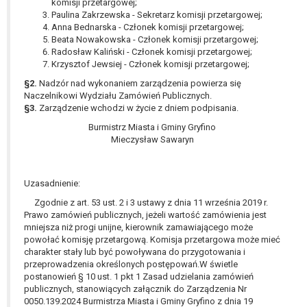
komisji przetargowej;
W przypadku gdy przetwarzanie danych
Paulina Zakrzewska - Sekretarz komisji przetargowej;
osobowych odbywa się na podstawie zgody osoby
Anna Bednarska - Członek komisji przetargowej;
na przetwarzanie danych osobowych (art. 6 ust. 1
Beata Nowakowska - Członek komisji przetargowej;
lit a RODO), przysługuje Pani/Panu prawo do
Radosław Kaliński - Członek komisji przetargowej;
Krzysztof Jewsiej - Członek komisji przetargowej;
cofnięcia tej zgody w dowolnym momencie.
Cofnięcie to nie ma wpływu na zgodność
§2.
Nadzór nad wykonaniem zarządzenia powierza się
Naczelnikowi Wydziału Zamówień Publicznych.
przetwarzania, którego dokonano na podstawie
§3.
Zarządzenie wchodzi w życie z dniem podpisania.
zgody przed jej cofnięciem.
Przysługuje Pani/Panu prawo wniesienia skargi do
Burmistrz Miasta i Gminy Gryfino
Mieczysław Sawaryn
organu nadzorczego na niezgodne z prawem
przetwarzanie Pani/Pana danych osobowych
przez administratora.
Uzasadnienie:
Organem właściwym do wniesienia skargi jest
Prezes Urzędu Ochrony Danych Osobowych.
Zgodnie z art. 53 ust. 2 i 3 ustawy z dnia 11 września 2019 r.
Prawo zamówień publicznych, jeżeli wartość zamówienia jest
W zależności od sfery, w której przetwarzane są
mniejsza niż progi unijne, kierownik zamawiającego może
dane osobowe, podanie danych osobowych jest
powołać komisję przetargową. Komisja przetargowa może mieć
dobrowolne albo jest wymogiem ustawowym lub
charakter stały lub być powoływana do przygotowania i
umownym.
przeprowadzenia określonych postępowań.W świetle
postanowień § 10 ust. 1 pkt 1 Zasad udzielania zamówień
Pani/Pana dane nie będą poddawane
publicznych, stanowiących załącznik do Zarządzenia Nr
zautomatyzowanemu podejmowaniu decyzji, w
0050.139.2024 Burmistrza Miasta i Gminy Gryfino z dnia 19