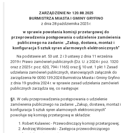
wykonania zadania realizowanego w
interesie publicznym lub w ramach
ZARZĄDZENIE Nr 120.88.2025
sprawowania władzy publicznej
BURMISTRZA MIASTA I GMINY GRYFINO
powierzonej administratorowi bądź
z dnia 28 października 2025 r.
niezbędność przetwarzania do celów
w sprawie powołania komisji przetargowej do
wynikających z prawnie
przeprowadzenia postępowania o udzielenie zamówienia
uzasadnionych interesów
publicznego na zadanie: „Zakup, dostawa, montaż i
realizowanych przez administratora
konfiguracja 5 sztuk syren alarmowych elektronicznych”
lub przez stronę trzecią.
Na podstawie art. 53 ust. 2 i 3 ustawy z dnia 11 września
Z przyczyn związanych z Pani/Pana
2019 r. Prawo zamówień publicznych (Dz. U. z 2024 r. poz. 1320
oraz z 2025 r. poz. 620, 794 i 1165) oraz § 10 ust. 1 pkt 1 Zasad
szczególną sytuacją. W razie wniesienia
udzielania zamówień publicznych, stanowiących załącznik do
sprzeciwu, administrator nie może już
zarządzenia Nr 0050.139.2024 Burmistrza Miasta i Gminy Gryfino
przetwarzać tych danych osobowych, chyba
z dnia 19 grudnia 2024 r. w sprawie zasad udzielania zamówień
że wykaże on istnienie ważnych prawnie
publicznych zarządza się, co następuje:
uzasadnionych podstaw do przetwarzania,
§1.
W celu przeprowadzenia postępowania o udzielenie
nadrzędnych wobec interesów, praw i
zamówienia publicznego na zadanie: „Zakup, dostawa, montaż i
wolności osoby, której dane dotyczą, lub
konfiguracja 5 sztuk syren alarmowych elektronicznych”
podstaw do ustalenia, dochodzenia lub
powołuje się komisję przetargową w składzie:
obrony roszczeń.
Robert Kulawiec - Przewodniczący komisji przetargowej;
Andrzej Wiśniewski - Zastępca przewodniczącego