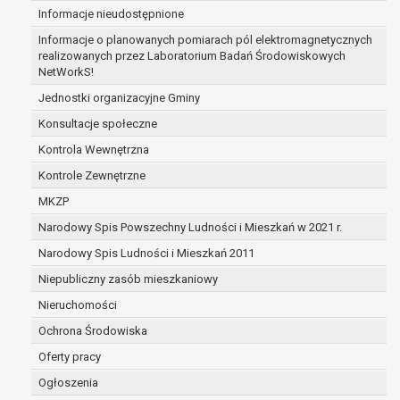
Informacje nieudostępnione
zabezpieczenia ewentualnych roszczeń, a w
przypadku wyrażenia zgody na przetwarzanie
Informacje o planowanych pomiarach pól elektromagnetycznych
danych po zakończeniu i rozliczeniu umowy, do
realizowanych przez Laboratorium Badań Środowiskowych
NetWorkS!
czasu wycofania tej zgody.
Ponadto w przypadku umów o dofinansowanie
Jednostki organizacyjne Gminy
dane osobowe od momentu pozyskania
Konsultacje społeczne
przechowywane są przez okres wynikający z
Kontrola Wewnętrzna
umowy o dofinansowanie zawartej między
beneficjentem a określoną instytucją, trwałości
Kontrole Zewnętrzne
danego projektu i konieczności zachowania
MKZP
dokumentacji projektu do celów kontrolnych.
Narodowy Spis Powszechny Ludności i Mieszkań w 2021 r.
W związku z przetwarzaniem przez
administratora danych osobowych przysługuje
Narodowy Spis Ludności i Mieszkań 2011
Pani/Panu:
Niepubliczny zasób mieszkaniowy
prawo dostępu do treści danych oraz
Nieruchomości
otrzymywania ich kopii na podstawie art. 15
RODO;
Ochrona Środowiska
prawo do żądania sprostowania danych na
Oferty pracy
podstawie art. 16 RODO,
Ogłoszenia
w przypadku gdy: