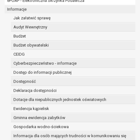
ePUAP - Elektroniczna Skrzynka Podawcza
osobowe w imieniu administratora na
podstawie zawartej z nim umowy
Informacje
powierzenia przetwarzania danych
Jak załatwić sprawę
osobowych;
Audyt Wewnętrzny
podmioty upoważnione do odbioru danych
osobowych na podstawie odpowiednich
Budżet
przepisów prawa.
Budżet obywatelski
Pani/Pana dane osobowe będą przetwarzane
CEIDG
przez okres niezbędny do realizacji celu dla jakiego
zostały zebrane oraz zgodnie z terminami
Cyberbezpieczeństwo - informacje
archiwizacji określonymi przez przepisy prawa
Dostęp do informacji publicznej
powszechnie obowiązującego.
Dostępność
W przypadku, gdy dane osobowe przetwarzane są
na podstawie zgody osoby, której dane dotyczą
Deklaracja dostępności
przetwarzanie odbywa się do czasu wycofania tej
Dotacje dla niepublicznych jednostek oświatowych
zgody.
Ewidencja kąpielisk
W przypadku, gdy dane osobowe przetwarzane są
Gminna ewidencja zabytków
w celu zawarcia i realizacji umowy przetwarzanie
odbywa się przez okres niezbędny do realizacji
Gospodarka wodno-ściekowa
zawartej umowy, a po tym czasie w zakresie
Informacja dla osób mających trudności w komunikowaniu się
wymaganym przez przepisy prawa lub dla