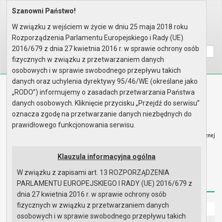
Szanowni Państwo!
Home
Prawo lokalne
Zarządzenia
Rok 2025 - zgodnie z art. 33 u..
W związku z wejściem w życie w dniu 25 maja 2018 roku
Rozporządzenia Parlamentu Europejskiego i Rady (UE)
Wyszukaj na stronie:
A
A
A
2016/679 z dnia 27 kwietnia 2016 r. w sprawie ochrony osób
fizycznych w związku z przetwarzaniem danych
osobowych i w sprawie swobodnego przepływu takich
danych oraz uchylenia dyrektywy 95/46/WE (określane jako
Biuletyn Informacji Publicznej
„RODO”) informujemy o zasadach przetwarzania Państwa
Urząd Miasta i Gminy w Gryfinie
danych osobowych. Kliknięcie przycisku „Przejdź do serwisu”
oznacza zgodę na przetwarzanie danych niezbędnych do
prawidłowego funkcjonowania serwisu.
Klauzula informacyjna ogólna
Strona główna
Mapa serwisu
Aktualności
W związku z zapisami art. 13 ROZPORZĄDZENIA
Redakcja
Instrukcja korzystania
Dostępność
PARLAMENTU EUROPEJSKIEGO I RADY (UE) 2016/679 z
dnia 27 kwietnia 2016 r. w sprawie ochrony osób
fizycznych w związku z przetwarzaniem danych
Strona główna
osobowych i w sprawie swobodnego przepływu takich