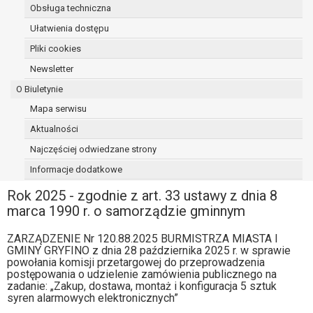
Obsługa techniczna
osoba, której dane dotyczą, wniosła
sprzeciw wobec przetwarzania
Ułatwienia dostępu
danych - do czasu ustalenia czy
Pliki cookies
prawnie uzasadnione podstawy po
Newsletter
stronie administratora są nadrzędne
wobec podstawy sprzeciwu;
O Biuletynie
prawo do przenoszenia danych na
Mapa serwisu
podstawie art. 20 RODO, w przypadku gdy
Aktualności
łącznie spełnione są następujące przesłanki:
przetwarzanie danych odbywa się na
Najczęściej odwiedzane strony
podstawie umowy zawartej z osobą,
Informacje dodatkowe
której dane dotyczą lub na podstawie
Rok 2025 - zgodnie z art. 33 ustawy z dnia 8
zgody wyrażonej przez tą osobę,
marca 1990 r. o samorządzie gminnym
przetwarzanie odbywa się w sposób
zautomatyzowany;
ZARZĄDZENIE Nr 120.88.2025 BURMISTRZA MIASTA I
prawo sprzeciwu wobec przetwarzania
GMINY GRYFINO z dnia 28 października 2025 r. w sprawie
danych na podstawie art. 21 RODO, wobec
powołania komisji przetargowej do przeprowadzenia
przetwarzania danych osobowych, którego
postępowania o udzielenie zamówienia publicznego na
zadanie: „Zakup, dostawa, montaż i konfiguracja 5 sztuk
podstawą prawną jest:
syren alarmowych elektronicznych”
niezbędność przetwarzania do