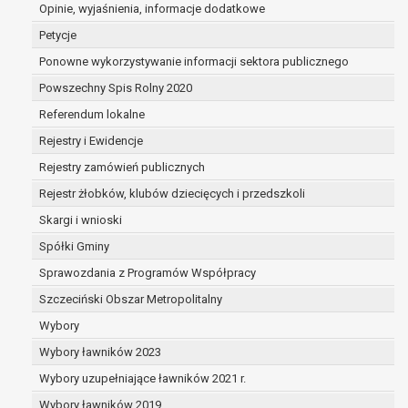
dane są nieprawidłowe lub
Opinie, wyjaśnienia, informacje dodatkowe
niekompletne;
Petycje
prawo do żądania usunięcia danych
Ponowne wykorzystywanie informacji sektora publicznego
osobowych (tzw. prawo do bycia
Powszechny Spis Rolny 2020
zapomnianym) na podstawie art. 17 RODO,
w przypadku gdy:
Referendum lokalne
dane nie są już niezbędne do celów,
Rejestry i Ewidencje
dla których były zebrane lub w inny
Rejestry zamówień publicznych
sposób przetwarzane,
osoba, której dane dotyczą, wniosła
Rejestr żłobków, klubów dziecięcych i przedszkoli
sprzeciw wobec przetwarzania
Skargi i wnioski
danych osobowych,
Spółki Gminy
osoba, której dane dotyczą wycofała
zgodę na przetwarzanie danych
Sprawozdania z Programów Współpracy
osobowych, która jest podstawą
Szczeciński Obszar Metropolitalny
przetwarzania danych i nie ma innej
Wybory
podstawy prawnej przetwarzania
danych,
Wybory ławników 2023
dane osobowe przetwarzane są
Wybory uzupełniające ławników 2021 r.
niezgodnie z prawem,
Wybory ławników 2019