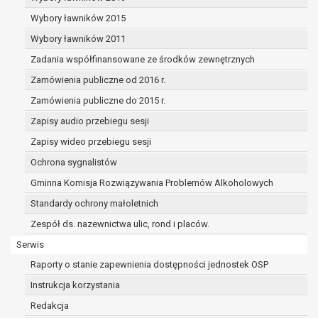
dane osobowe muszą być usunięte w
celu wywiązania się z obowiązku
Wybory ławników 2015
wynikającego z przepisów prawa;
Wybory ławników 2011
prawo do żądania ograniczenia
Zadania współfinansowane ze środków zewnętrznych
przetwarzania danych osobowych na
podstawie art. 18 RODO, w przypadku gdy:
Zamówienia publiczne od 2016 r.
osoba, której dane dotyczą
Zamówienia publiczne do 2015 r.
kwestionuje prawidłowość danych
Zapisy audio przebiegu sesji
osobowych – na okres pozwalający
administratorowi sprawdzić
Zapisy wideo przebiegu sesji
prawidłowość tych danych,
Ochrona sygnalistów
przetwarzanie danych jest niezgodne
Gminna Komisja Rozwiązywania Problemów Alkoholowych
z prawem, a osoba, której dane
Standardy ochrony małoletnich
dotyczą, sprzeciwia się usunięciu
danych, żądając w zamian ich
Zespół ds. nazewnictwa ulic, rond i placów.
ograniczenia,
Serwis
administrator nie potrzebuje już
Raporty o stanie zapewnienia dostępności jednostek OSP
danych dla swoich celów, ale osoba,
której dane dotyczą, potrzebuje ich do
Instrukcja korzystania
ustalenia, obrony lub dochodzenia
Redakcja
roszczeń,