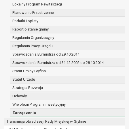
(merytorycznych), a także obowiązków i
Lokalny Program Rewitalizacji
zadań zleconych przez instytucje
Planowanie Przestrzenne
nadrzędne wobec Gminy;
Podatki i opłaty
zawarcia i realizacji umów;
ochrony żywotnych interesów osoby, której
Raport o stanie gminy
dane dotyczą, lub innej osoby fizycznej;
Regulamin Organizacyjny
wykonania zadania realizowanego w
Regulamin Pracy Urzędu
interesie publicznym lub w ramach
sprawowania władzy publicznej
Sprawozdania Burmistrza od 29.10.2014
powierzonej administratorowi;
Sprawozdania Burmistrza od 31.12.2002 do 28.10.2014
w pozostałych przypadkach dane osobowe
Statut Gminy Gryfino
przetwarzane są wyłącznie na podstawie
wcześniej udzielonej zgody w zakresie i celu
Statut Urzędu
określonym w treści zgody.
Strategia Rozwoju
W związku z przetwarzaniem danych w celu
Uchwały
wskazanym w pkt. 3, dane osobowe mogą być
Wieloletni Program Inwestycyjny
udostępniane innym upoważnionym odbiorcom lub
kategoriom odbiorców danych osobowych.
Zarządzenia
Odbiorcami mogą być:
Transmisja obrad sesji Rady Miejskiej w Gryfinie
podmioty, które przetwarzają dane