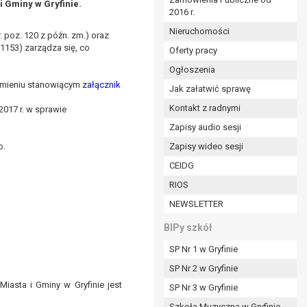
i Gminy w Gryfinie.
2016 r.
ym (Dz.U. z 2017r., poz. 1875 ze zm.) oraz z
 wobec Gminy;
Nieruchomości
 poz. 120 z późn. zm.) oraz
. 1153) zarządza się, co
Oferty pracy
Ogłoszenia
ministratorowi;
rzmieniu stanowiącym
załącznik
ie i celu określonym w treści zgody.
Jak załatwić sprawę
m odbiorcom lub kategoriom odbiorców danych
Kontakt z radnymi
2017 r. w sprawie
Zapisy audio sesji
ia przetwarzania danych osobowych;
o.
Zapisy wideo sesji
e z terminami archiwizacji określonymi przez
CEIDG
RIOS
o czasu wycofania tej zgody.
NEWSLETTER
ezbędny do realizacji zawartej umowy, a po tym
ia zgody na przetwarzanie danych po zakończeniu i
BIPy szkół
SP Nr 1 w Gryfinie
jący z umowy o dofinansowanie zawartej między
SP Nr 2 w Gryfinie
ntrolnych.
iasta i Gminy w Gryfinie jest
SP Nr 3 w Gryfinie
Szkoła Muzyczna w Gryfinie