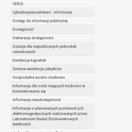
niezbędność przetwarzania do wykonania 
CEIDG
administratorowi bądź
Cyberbezpieczeństwo - informacje
niezbędność przetwarzania do celów wynik
Z przyczyn związanych z Pani/Pana szczególną s
Dostęp do informacji publicznej
on istnienie ważnych prawnie uzasadnionych pod
Dostępność
ustalenia, dochodzenia lub obrony roszczeń.
Deklaracja dostępności
Dotacje dla niepublicznych jednostek
W przypadku gdy przetwarzanie danych osobowych odby
oświatowych
prawo do cofnięcia tej zgody w dowolnym momencie. C
Ewidencja kąpielisk
Przysługuje Pani/Panu prawo wniesienia skargi do o
Gminna ewidencja zabytków
Organem właściwym do wniesienia skargi jest Prezes
W zależności od sfery, w której przetwarzane są da
Gospodarka wodno-ściekowa
Pani/Pana dane nie będą poddawane zautomatyzowane
Informacja dla osób mających trudności w
komunikowaniu się
Informacje nieudostępnione
Informacje o planowanych pomiarach pól
elektromagnetycznych realizowanych przez
Laboratorium Badań Środowiskowych
NetWorkS!