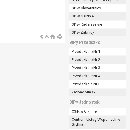
SP w Chwarstnicy
SP w Gardnie
padku gdy:
SP w Radziszewie
SP w Żabnicy
nia danych i nie ma innej podstawy prawnej
BIPy Przedszkoli
Przedszkole Nr 1
Przedszkole Nr 2
Przedszkole Nr 3
wi sprawdzić prawidłowość tych danych,
Przedszkole Nr 4
ądając w zamian ich ograniczenia,
Przedszkole Nr 5
enia, obrony lub dochodzenia roszczeń,
Żłobek Miejski
sadnione podstawy po stronie administratora są
BIPy Jednostek
i:
CSiR w Gryfinie
zgody wyrażonej przez tą osobę,
Centrum Usług Wspólnych w
órego podstawą prawną jest:
Gryfinie