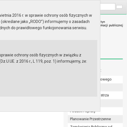
A
Wyszukaj na stronie:
A
A
ietnia 2016 r. w sprawie ochrony osób fizycznych w
 (określane jako „RODO”) informujemy o zasadach
ędnych do prawidłowego funkcjonowania serwisu.
prawie ochrony osób fizycznych w związku z
.UE. z 2016 r., L 119, poz. 1) informujemy, że:
 samorządzie gminnym
Menu dodatkowe:
Numer konta bankowego
20 października 2025 r. w
 Gryfinie.
Uchwały Rady
Zarządzenia Burmistrza
Budżet
Podatki i opłaty
Planowanie Przestrzenne
Zamówienia Publiczne od