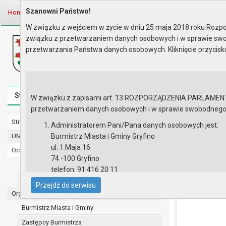
Szanowni Państwo!
Home
Prawo lokalne
Zarządzenia
Rok 2025 - zgodnie z art. 33 u..
W związku z wejściem w życie w dniu 25 maja 2018 roku Rozpor
związku z przetwarzaniem danych osobowych i w sprawie swo
Biuletyn Informacji Publicznej
przetwarzania Państwa danych osobowych. Kliknięcie przycis
Urząd Miasta i Gminy w Gryfinie
Strona główna
Mapa serwisu
Aktualności
Redakcj
W związku z zapisami art. 13 ROZPORZĄDZENIA PARLAMENTU 
przetwarzaniem danych osobowych i w sprawie swobodnego prz
Strona główna
Rok 2025 - 
Administratorem Pani/Pana danych osobowych jest:
UMiG - telefony wewnętrzne
Burmistrz Miasta i Gminy Gryfino
ZARZĄDZENIE 
ul. 1 Maja 16
Ochrona danych osobowych
sprawie wprowa
74 -100 Gryfino
Urząd Miasta i Gminy w Gryfinie
telefon: 91 416 20 11
Straż Miejska
e-mail:
burmistrz@gryfino.pl
Przejdź do serwisu
Dane kontaktowe Inspektora Ochrony Danych:
Organy
telefon: 91 416 20 11
Burmistrz Miasta i Gminy
e-mail:
iod@gryfino.pl
Zastępcy Burmistrza
Pani/Pana dane osobowe przetwarzane są zgodnie z o