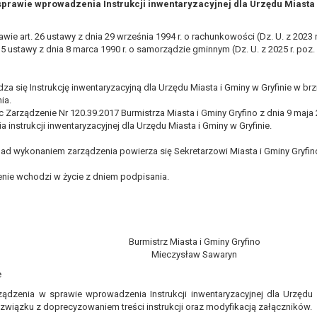
sprawie wprowadzenia Instrukcji inwentaryzacyjnej dla Urzędu Miasta 
, a w szczególności ustawy z dnia 8 marca 1990 r. o samorządzie gminn
), a także obowiązków i zadań zleconych przez instytucje nadrzędne
 art. 26 ustawy z dnia 29 września 1994 r. o rachunkowości (Dz. U. z 2023 r.
3 i 5 ustawy z dnia 8 marca 1990 r. o samorządzie gminnym (Dz. U. z 2025 r. poz
otyczą, lub innej osoby fizycznej;
ublicznym lub w ramach sprawowania władzy publicznej powierzonej ad
 się Instrukcję inwentaryzacyjną dla Urzędu Miasta i Gminy w Gryfinie w b
arzane są wyłącznie na podstawie wcześniej udzielonej zgody w zakres
ia.
m w pkt. 3, dane osobowe mogą być udostępniane innym upoważniony
c Zarządzenie Nr 120.39.2017 Burmistrza Miasta i Gminy Gryfino z dnia 9 maja 
instrukcji inwentaryzacyjnej dla Urzędu Miasta i Gminy w Gryfinie.
mieniu administratora na podstawie zawartej z nim umowy powierzen
ad wykonaniem zarządzenia powierza się Sekretarzowi Miasta i Gminy Gryfin
owych na podstawie odpowiednich przepisów prawa.
 niezbędny do realizacji celu dla jakiego zostały zebrane oraz zgodni
nie wchodzi w życie z dniem podpisania.
dstawie zgody osoby, której dane dotyczą przetwarzanie odbywa się d
 zawarcia i realizacji umowy przetwarzanie odbywa się przez okres ni
b dla zabezpieczenia ewentualnych roszczeń, a w przypadku wyrażen
Burmistrz Miasta i Gminy Gryfino
Mieczysław Sawaryn
sobowe od momentu pozyskania przechowywane są przez okres wynika
e
o projektu i konieczności zachowania dokumentacji projektu do celów ko
nych osobowych przysługuje Pani/Panu:
ządzenia w sprawie wprowadzenia Instrukcji inwentaryzacyjnej dla Urzędu M
związku z doprecyzowaniem treści instrukcji oraz modyfikacją załączników.
ia ich kopii na podstawie art. 15 RODO;