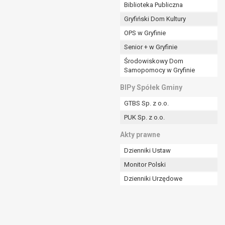
ania władzy publicznej powierzonej
Biblioteka Publiczna
Gryfiński Dom Kultury
stratora lub przez stronę trzecią.
OPS w Gryfinie
rzetwarzać tych danych osobowych, chyba że wykaże
osoby, której dane dotyczą, lub podstaw do
Senior + w Gryfinie
Środowiskowy Dom
Samopomocy w Gryfinie
art. 6 ust. 1 lit a RODO), przysługuje Pani/Panu
BIPy Spółek Gminy
no na podstawie zgody przed jej cofnięciem.
GTBS Sp. z o.o.
nych osobowych przez administratora.
PUK Sp. z o.o.
mogiem ustawowym lub umownym.
Akty prawne
Dzienniki Ustaw
Monitor Polski
Dzienniki Urzędowe