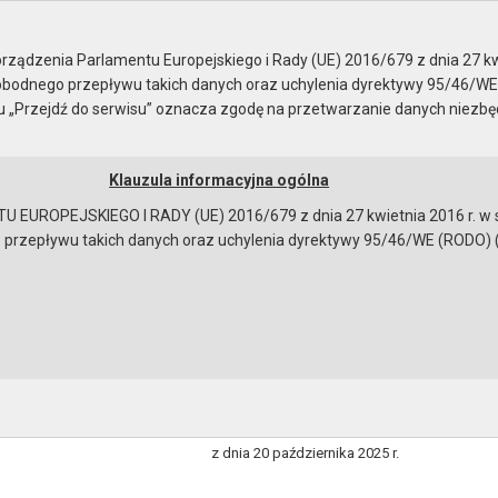
ządzenia Parlamentu Europejskiego i Rady (UE) 2016/679 z dnia 27 kw
bodnego przepływu takich danych oraz uchylenia dyrektywy 95/46/WE
ku „Przejdź do serwisu” oznacza zgodę na przetwarzanie danych niezb
Klauzula informacyjna ogólna
a
Instrukcja korzystania
Dostępność
EUROPEJSKIEGO I RADY (UE) 2016/679 z dnia 27 kwietnia 2016 r. w s
epływu takich danych oraz uchylenia dyrektywy 95/46/WE (RODO) (Dz.U
zgodnie z art. 33 ustawy z dnia 8 marca 1990 r. o
NR 120.84.2025 BURMISTRZA MIASTA I GMINY GRYFINO z dnia 
dzenia Instrukcji inwentaryzacyjnej dla Urzędu Miasta i Gminy w
ZARZĄDZENIE NR 120.84.2025
BURMISTRZA MIASTA I GMINY GRYFINO
z dnia 20 października 2025 r.
bowiązującymi przepisami prawa w celu: