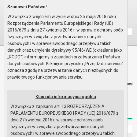
Szanowni Państwo!
Home
Organy
Rada Miejska
IV kadencja Rady Miejskiej
Komisje
Terminarz spotkań Komisji Rady
W związku z wejściem w życie w dniu 25 maja 2018 roku
Rozporządzenia Parlamentu Europejskiego i Rady (UE)
Wyszukaj na stronie:
A
A
A
2016/679 z dnia 27 kwietnia 2016 r. w sprawie ochrony osób
fizycznych w związku z przetwarzaniem danych
osobowych i w sprawie swobodnego przepływu takich
danych oraz uchylenia dyrektywy 95/46/WE (określane jako
Biuletyn Informacji Publicznej
„RODO”) informujemy o zasadach przetwarzania Państwa
Urząd Miasta i Gminy w Gryfinie
danych osobowych. Kliknięcie przycisku „Przejdź do serwisu”
oznacza zgodę na przetwarzanie danych niezbędnych do
prawidłowego funkcjonowania serwisu.
Klauzula informacyjna ogólna
Strona główna
Mapa serwisu
Aktualności
W związku z zapisami art. 13 ROZPORZĄDZENIA
Redakcja
Instrukcja korzystania
Dostępność
PARLAMENTU EUROPEJSKIEGO I RADY (UE) 2016/679 z
dnia 27 kwietnia 2016 r. w sprawie ochrony osób
fizycznych w związku z przetwarzaniem danych
Strona główna
osobowych i w sprawie swobodnego przepływu takich