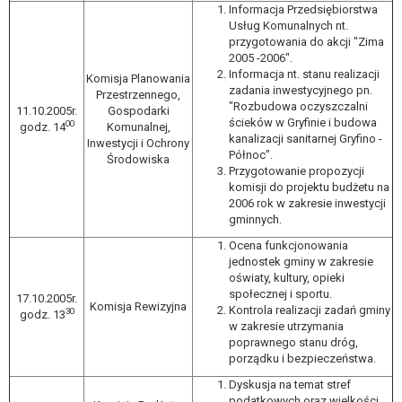
wykonania zadania realizowanego w
Informacja Przedsiębiorstwa
Usług Komunalnych nt.
interesie publicznym lub w ramach
przygotowania do akcji "Zima
sprawowania władzy publicznej
2005 -2006".
powierzonej administratorowi bądź
Informacja nt. stanu realizacji
Komisja Planowania
niezbędność przetwarzania do celów
zadania inwestycyjnego pn.
Przestrzennego,
wynikających z prawnie
"Rozbudowa oczyszczalni
11.10.2005r.
Gospodarki
ścieków w Gryfinie i budowa
uzasadnionych interesów
00
godz. 14
Komunalnej,
kanalizacji sanitarnej Gryfino -
Inwestycji i Ochrony
realizowanych przez administratora
Północ".
Środowiska
lub przez stronę trzecią.
Przygotowanie propozycji
Z przyczyn związanych z Pani/Pana
komisji do projektu budżetu na
2006 rok w zakresie inwestycji
szczególną sytuacją. W razie wniesienia
gminnych.
sprzeciwu, administrator nie może już
przetwarzać tych danych osobowych, chyba
Ocena funkcjonowania
jednostek gminy w zakresie
że wykaże on istnienie ważnych prawnie
oświaty, kultury, opieki
uzasadnionych podstaw do przetwarzania,
społecznej i sportu.
17.10.2005r.
nadrzędnych wobec interesów, praw i
Komisja Rewizyjna
Kontrola realizacji zadań gminy
30
godz. 13
wolności osoby, której dane dotyczą, lub
w zakresie utrzymania
podstaw do ustalenia, dochodzenia lub
poprawnego stanu dróg,
porządku i bezpieczeństwa.
obrony roszczeń.
Dyskusja na temat stref
podatkowych oraz wielkości