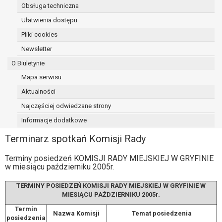
Obsługa techniczna
osoba, której dane dotyczą, wniosła
sprzeciw wobec przetwarzania
Ułatwienia dostępu
danych - do czasu ustalenia czy
Pliki cookies
prawnie uzasadnione podstawy po
Newsletter
stronie administratora są nadrzędne
wobec podstawy sprzeciwu;
O Biuletynie
prawo do przenoszenia danych na
Mapa serwisu
podstawie art. 20 RODO, w przypadku gdy
Aktualności
łącznie spełnione są następujące przesłanki:
przetwarzanie danych odbywa się na
Najczęściej odwiedzane strony
podstawie umowy zawartej z osobą,
Informacje dodatkowe
której dane dotyczą lub na podstawie
Terminarz spotkań Komisji Rady
zgody wyrażonej przez tą osobę,
przetwarzanie odbywa się w sposób
Terminy posiedzeń KOMISJI RADY MIEJSKIEJ W GRYFINIE
zautomatyzowany;
w miesiącu październiku 2005r.
prawo sprzeciwu wobec przetwarzania
danych na podstawie art. 21 RODO, wobec
TERMINY POSIEDZEŃ KOMISJI RADY MIEJSKIEJ W GRYFINIE W
przetwarzania danych osobowych, którego
MIESIĄCU PAŹDZIERNIKU 2005r.
podstawą prawną jest:
Termin
Nazwa Komisji
Temat posiedzenia
niezbędność przetwarzania do
posiedzenia