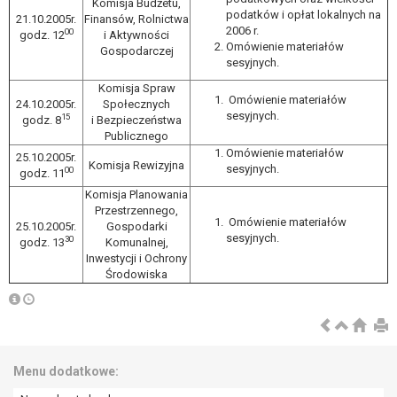
Komisja Budżetu,
W przypadku gdy przetwarzanie danych
podatków i opłat lokalnych na
21.10.2005r.
Finansów, Rolnictwa
osobowych odbywa się na podstawie zgody osoby
2006 r.
00
godz. 12
i Aktywności
Omówienie materiałów
na przetwarzanie danych osobowych (art. 6 ust. 1
Gospodarczej
sesyjnych.
lit a RODO), przysługuje Pani/Panu prawo do
cofnięcia tej zgody w dowolnym momencie.
Komisja Spraw
Omówienie materiałów
24.10.2005r.
Społecznych
Cofnięcie to nie ma wpływu na zgodność
sesyjnych.
15
godz. 8
i Bezpieczeństwa
przetwarzania, którego dokonano na podstawie
Publicznego
zgody przed jej cofnięciem.
Omówienie materiałów
25.10.2005r.
Przysługuje Pani/Panu prawo wniesienia skargi do
Komisja Rewizyjna
sesyjnych.
00
godz. 11
organu nadzorczego na niezgodne z prawem
Komisja Planowania
przetwarzanie Pani/Pana danych osobowych
Przestrzennego,
Omówienie materiałów
przez administratora.
25.10.2005r.
Gospodarki
sesyjnych.
30
Organem właściwym do wniesienia skargi jest
godz. 13
Komunalnej,
Inwestycji i Ochrony
Prezes Urzędu Ochrony Danych Osobowych.
Środowiska
W zależności od sfery, w której przetwarzane są
dane osobowe, podanie danych osobowych jest
dobrowolne albo jest wymogiem ustawowym lub
umownym.
Pani/Pana dane nie będą poddawane
Menu dodatkowe:
zautomatyzowanemu podejmowaniu decyzji, w