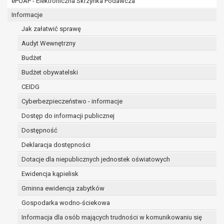
ePUAP - Elektroniczna Skrzynka Podawcza
osobowe w imieniu administratora na
podstawie zawartej z nim umowy
Informacje
powierzenia przetwarzania danych
Jak załatwić sprawę
osobowych;
Audyt Wewnętrzny
podmioty upoważnione do odbioru danych
osobowych na podstawie odpowiednich
Budżet
przepisów prawa.
Budżet obywatelski
Pani/Pana dane osobowe będą przetwarzane
CEIDG
przez okres niezbędny do realizacji celu dla jakiego
zostały zebrane oraz zgodnie z terminami
Cyberbezpieczeństwo - informacje
archiwizacji określonymi przez przepisy prawa
Dostęp do informacji publicznej
powszechnie obowiązującego.
Dostępność
W przypadku, gdy dane osobowe przetwarzane są
na podstawie zgody osoby, której dane dotyczą
Deklaracja dostępności
przetwarzanie odbywa się do czasu wycofania tej
Dotacje dla niepublicznych jednostek oświatowych
zgody.
Ewidencja kąpielisk
W przypadku, gdy dane osobowe przetwarzane są
Gminna ewidencja zabytków
w celu zawarcia i realizacji umowy przetwarzanie
odbywa się przez okres niezbędny do realizacji
Gospodarka wodno-ściekowa
zawartej umowy, a po tym czasie w zakresie
Informacja dla osób mających trudności w komunikowaniu się
wymaganym przez przepisy prawa lub dla