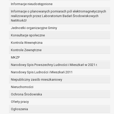
Informacje nieudostępnione
zabezpieczenia ewentualnych roszczeń, a w
przypadku wyrażenia zgody na przetwarzanie
Informacje o planowanych pomiarach pól elektromagnetycznych
danych po zakończeniu i rozliczeniu umowy, do
realizowanych przez Laboratorium Badań Środowiskowych
NetWorkS!
czasu wycofania tej zgody.
Ponadto w przypadku umów o dofinansowanie
Jednostki organizacyjne Gminy
dane osobowe od momentu pozyskania
Konsultacje społeczne
przechowywane są przez okres wynikający z
Kontrola Wewnętrzna
umowy o dofinansowanie zawartej między
beneficjentem a określoną instytucją, trwałości
Kontrole Zewnętrzne
danego projektu i konieczności zachowania
MKZP
dokumentacji projektu do celów kontrolnych.
Narodowy Spis Powszechny Ludności i Mieszkań w 2021 r.
W związku z przetwarzaniem przez
administratora danych osobowych przysługuje
Narodowy Spis Ludności i Mieszkań 2011
Pani/Panu:
Niepubliczny zasób mieszkaniowy
prawo dostępu do treści danych oraz
Nieruchomości
otrzymywania ich kopii na podstawie art. 15
RODO;
Ochrona Środowiska
prawo do żądania sprostowania danych na
Oferty pracy
podstawie art. 16 RODO,
Ogłoszenia
w przypadku gdy: