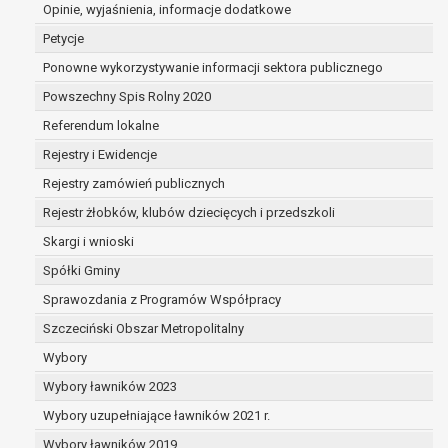
dane są nieprawidłowe lub
Opinie, wyjaśnienia, informacje dodatkowe
niekompletne;
Petycje
prawo do żądania usunięcia danych
Ponowne wykorzystywanie informacji sektora publicznego
osobowych (tzw. prawo do bycia
Powszechny Spis Rolny 2020
zapomnianym) na podstawie art. 17 RODO,
w przypadku gdy:
Referendum lokalne
dane nie są już niezbędne do celów,
Rejestry i Ewidencje
dla których były zebrane lub w inny
Rejestry zamówień publicznych
sposób przetwarzane,
osoba, której dane dotyczą, wniosła
Rejestr żłobków, klubów dziecięcych i przedszkoli
sprzeciw wobec przetwarzania
Skargi i wnioski
danych osobowych,
Spółki Gminy
osoba, której dane dotyczą wycofała
zgodę na przetwarzanie danych
Sprawozdania z Programów Współpracy
osobowych, która jest podstawą
Szczeciński Obszar Metropolitalny
przetwarzania danych i nie ma innej
Wybory
podstawy prawnej przetwarzania
danych,
Wybory ławników 2023
dane osobowe przetwarzane są
Wybory uzupełniające ławników 2021 r.
niezgodnie z prawem,
Wybory ławników 2019