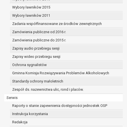
dane osobowe muszą być usunięte w
celu wywiązania się z obowiązku
Wybory ławników 2015
wynikającego z przepisów prawa;
Wybory ławników 2011
prawo do żądania ograniczenia
Zadania współfinansowane ze środków zewnętrznych
przetwarzania danych osobowych na
podstawie art. 18 RODO, w przypadku gdy:
Zamówienia publiczne od 2016 r.
osoba, której dane dotyczą
Zamówienia publiczne do 2015 r.
kwestionuje prawidłowość danych
Zapisy audio przebiegu sesji
osobowych – na okres pozwalający
administratorowi sprawdzić
Zapisy wideo przebiegu sesji
prawidłowość tych danych,
Ochrona sygnalistów
przetwarzanie danych jest niezgodne
Gminna Komisja Rozwiązywania Problemów Alkoholowych
z prawem, a osoba, której dane
Standardy ochrony małoletnich
dotyczą, sprzeciwia się usunięciu
danych, żądając w zamian ich
Zespół ds. nazewnictwa ulic, rond i placów.
ograniczenia,
Serwis
administrator nie potrzebuje już
Raporty o stanie zapewnienia dostępności jednostek OSP
danych dla swoich celów, ale osoba,
której dane dotyczą, potrzebuje ich do
Instrukcja korzystania
ustalenia, obrony lub dochodzenia
Redakcja
roszczeń,