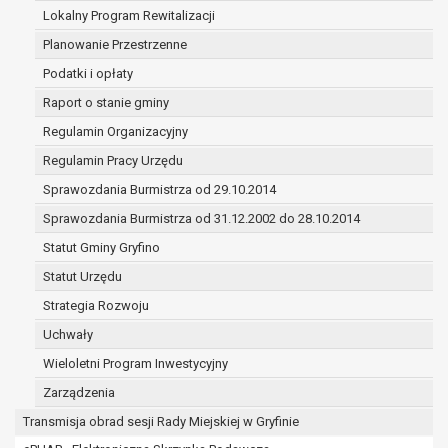
(merytorycznych), a także obowiązków i
Lokalny Program Rewitalizacji
zadań zleconych przez instytucje
Planowanie Przestrzenne
nadrzędne wobec Gminy;
Podatki i opłaty
zawarcia i realizacji umów;
ochrony żywotnych interesów osoby, której
Raport o stanie gminy
dane dotyczą, lub innej osoby fizycznej;
Regulamin Organizacyjny
wykonania zadania realizowanego w
Regulamin Pracy Urzędu
interesie publicznym lub w ramach
sprawowania władzy publicznej
Sprawozdania Burmistrza od 29.10.2014
powierzonej administratorowi;
Sprawozdania Burmistrza od 31.12.2002 do 28.10.2014
w pozostałych przypadkach dane osobowe
Statut Gminy Gryfino
przetwarzane są wyłącznie na podstawie
wcześniej udzielonej zgody w zakresie i celu
Statut Urzędu
określonym w treści zgody.
Strategia Rozwoju
W związku z przetwarzaniem danych w celu
Uchwały
wskazanym w pkt. 3, dane osobowe mogą być
udostępniane innym upoważnionym odbiorcom lub
Wieloletni Program Inwestycyjny
kategoriom odbiorców danych osobowych.
Zarządzenia
Odbiorcami mogą być:
Transmisja obrad sesji Rady Miejskiej w Gryfinie
podmioty, które przetwarzają dane