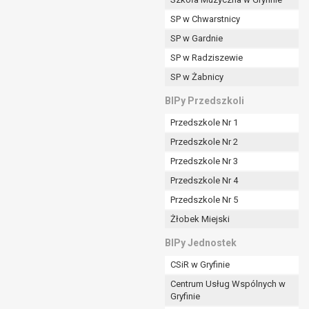
SP w Chwarstnicy
SP w Gardnie
padku gdy:
SP w Radziszewie
SP w Żabnicy
nia danych i nie ma innej podstawy prawnej
BIPy Przedszkoli
Przedszkole Nr 1
Przedszkole Nr 2
Przedszkole Nr 3
wi sprawdzić prawidłowość tych danych,
Przedszkole Nr 4
ądając w zamian ich ograniczenia,
Przedszkole Nr 5
enia, obrony lub dochodzenia roszczeń,
Żłobek Miejski
sadnione podstawy po stronie administratora są
BIPy Jednostek
i:
CSiR w Gryfinie
zgody wyrażonej przez tą osobę,
Centrum Usług Wspólnych w
órego podstawą prawną jest:
Gryfinie