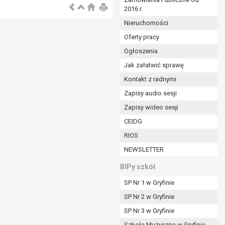
2016 r.
ym (Dz.U. z 2017r., poz. 1875 ze zm.) oraz z
 wobec Gminy;
Nieruchomości
Oferty pracy
Ogłoszenia
ministratorowi;
ie i celu określonym w treści zgody.
Jak załatwić sprawę
m odbiorcom lub kategoriom odbiorców danych
Kontakt z radnymi
Zapisy audio sesji
ia przetwarzania danych osobowych;
Zapisy wideo sesji
e z terminami archiwizacji określonymi przez
CEIDG
RIOS
o czasu wycofania tej zgody.
NEWSLETTER
ezbędny do realizacji zawartej umowy, a po tym
ia zgody na przetwarzanie danych po zakończeniu i
BIPy szkół
SP Nr 1 w Gryfinie
jący z umowy o dofinansowanie zawartej między
SP Nr 2 w Gryfinie
ntrolnych.
SP Nr 3 w Gryfinie
Szkoła Muzyczna w Gryfinie