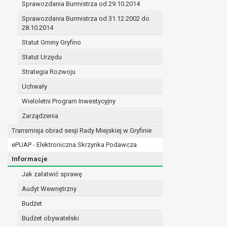
Sprawozdania Burmistrza od 29.10.2014
prawo do żądania sprostowania danych na podst
w przypadku gdy:
Sprawozdania Burmistrza od 31.12.2002 do
28.10.2014
dane są nieprawidłowe lub niekompletne;
prawo do żądania usunięcia danych osobowych (
Statut Gminy Gryfino
dane nie są już niezbędne do celów, dla k
Statut Urzędu
osoba, której dane dotyczą, wniosła spr
Strategia Rozwoju
osoba, której dane dotyczą wycofała zgod
przetwarzania danych,
Uchwały
dane osobowe przetwarzane są niezgodn
Wieloletni Program Inwestycyjny
dane osobowe muszą być usunięte w celu 
Zarządzenia
prawo do żądania ograniczenia przetwarzania d
osoba, której dane dotyczą kwestionuje 
Transmisja obrad sesji Rady Miejskiej w Gryfinie
przetwarzanie danych jest niezgodne z pra
ePUAP - Elektroniczna Skrzynka Podawcza
administrator nie potrzebuje już danych dl
Informacje
osoba, której dane dotyczą, wniosła sprz
nadrzędne wobec podstawy sprzeciwu;
Jak załatwić sprawę
prawo do przenoszenia danych na podstawie art.
Audyt Wewnętrzny
przetwarzanie danych odbywa się na pods
Budżet
przetwarzanie odbywa się w sposób zau
prawo sprzeciwu wobec przetwarzania danych n
Budżet obywatelski