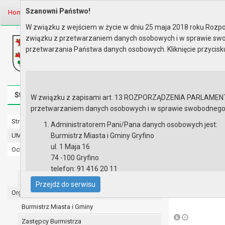
Szanowni Państwo!
Home
Informacje
Zamówienia publiczne do 2015 r..
Wyniki zamów
W związku z wejściem w życie w dniu 25 maja 2018 roku Rozpor
związku z przetwarzaniem danych osobowych i w sprawie swo
Biuletyn Informacji Publicznej
przetwarzania Państwa danych osobowych. Kliknięcie przycis
Urząd Miasta i Gminy w Gryfinie
Strona główna
Mapa serwisu
Aktualności
Redakcj
W związku z zapisami art. 13 ROZPORZĄDZENIA PARLAMENTU 
przetwarzaniem danych osobowych i w sprawie swobodnego prz
Strona główna
Rok 2011
Administratorem Pani/Pana danych osobowych jest:
UMiG - telefony wewnętrzne
Burmistrz Miasta i Gminy Gryfino
Gmina Gryfino
ul. 1 Maja 16
Ochrona danych osobowych
zadanie: „Bud
74 -100 Gryfino
Urząd Miasta i Gminy w Gryfinie
telefon: 91 416 20 11
Lista załączni
Straż Miejska
e-mail:
burmistrz@gryfino.pl
Przejdź do serwisu
Dane kontaktowe Inspektora Ochrony Danych:
Organy
Inform
telefon: 91 416 20 11
Burmistrz Miasta i Gminy
e-mail:
iod@gryfino.pl
Zastępcy Burmistrza
Pani/Pana dane osobowe przetwarzane są zgodnie z o