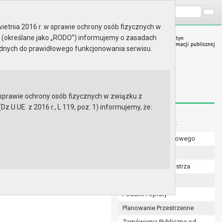
A
Wyszukaj na stronie:
A
A
ietnia 2016 r. w sprawie ochrony osób fizycznych w
 (określane jako „RODO”) informujemy o zasadach
ędnych do prawidłowego funkcjonowania serwisu.
prawie ochrony osób fizycznych w związku z
.UE. z 2016 r., L 119, poz. 1) informujemy, że:
Menu dodatkowe:
Numer konta bankowego
misji przetargowej na
ryfinie”
Uchwały Rady
Zarządzenia Burmistrza
Budżet
Podatki i opłaty
Planowanie Przestrzenne
Zamówienia Publiczne od