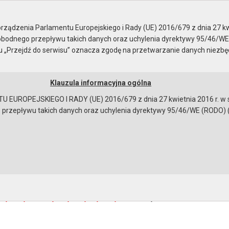
ień publicznych
Rok 2011
ządzenia Parlamentu Europejskiego i Rady (UE) 2016/679 z dnia 27 kw
bodnego przepływu takich danych oraz uchylenia dyrektywy 95/46/WE
ku „Przejdź do serwisu” oznacza zgodę na przetwarzanie danych niezb
Klauzula informacyjna ogólna
a
Instrukcja korzystania
Dostępność
EUROPEJSKIEGO I RADY (UE) 2016/679 z dnia 27 kwietnia 2016 r. w s
epływu takich danych oraz uchylenia dyrektywy 95/46/WE (RODO) (Dz.U
 informuje że 30 listopada 2011 roku zakończono posiedzenie ko
owa budynku mieszkalnego 37– rodzinnego przy ul. Targowej w G
ków:
acja o wyborze najkorzystniejszej oferty
[181245 bajtów]
bowiązującymi przepisami prawa w celu: