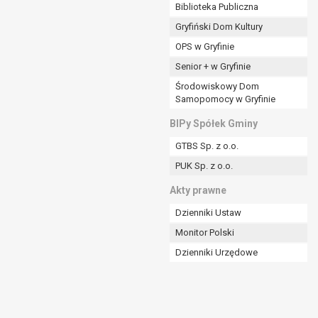
ania władzy publicznej powierzonej
Biblioteka Publiczna
Gryfiński Dom Kultury
stratora lub przez stronę trzecią.
OPS w Gryfinie
rzetwarzać tych danych osobowych, chyba że wykaże
osoby, której dane dotyczą, lub podstaw do
Senior + w Gryfinie
Środowiskowy Dom
Samopomocy w Gryfinie
art. 6 ust. 1 lit a RODO), przysługuje Pani/Panu
BIPy Spółek Gminy
no na podstawie zgody przed jej cofnięciem.
GTBS Sp. z o.o.
nych osobowych przez administratora.
PUK Sp. z o.o.
mogiem ustawowym lub umownym.
Akty prawne
Dzienniki Ustaw
Monitor Polski
Dzienniki Urzędowe