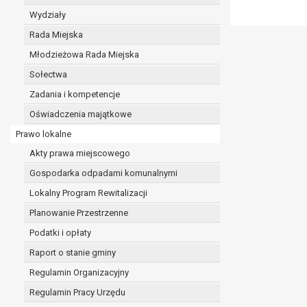
realizacji zadań wynikających z przepisów prawa
Wydziały
szeregu ustaw kompetencyjnych (merytorycznych
Rada Miejska
zawarcia i realizacji umów;
Młodzieżowa Rada Miejska
ochrony żywotnych interesów osoby, której dane d
wykonania zadania realizowanego w interesie p
Sołectwa
w pozostałych przypadkach dane osobowe przetw
Zadania i kompetencje
W związku z przetwarzaniem danych w celu wskazany
Oświadczenia majątkowe
osobowych. Odbiorcami mogą być:
Prawo lokalne
podmioty, które przetwarzają dane osobowe w i
podmioty upoważnione do odbioru danych osob
Akty prawa miejscowego
Pani/Pana dane osobowe będą przetwarzane przez okres
Gospodarka odpadami komunalnymi
przepisy prawa powszechnie obowiązującego.
Lokalny Program Rewitalizacji
W przypadku, gdy dane osobowe przetwarzane są na po
W przypadku, gdy dane osobowe przetwarzane są w celu
Planowanie Przestrzenne
czasie w zakresie wymaganym przez przepisy prawa lu
Podatki i opłaty
rozliczeniu umowy, do czasu wycofania tej zgody.
Raport o stanie gminy
Ponadto w przypadku umów o dofinansowanie dane o
beneficjentem a określoną instytucją, trwałości daneg
Regulamin Organizacyjny
W związku z przetwarzaniem przez administratora da
Regulamin Pracy Urzędu
prawo dostępu do treści danych oraz otrzymywan