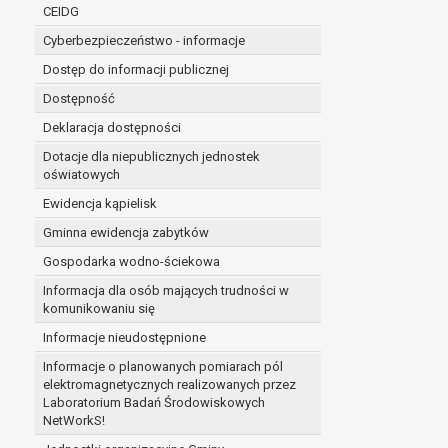
niezbędność przetwarzania do wykonania 
CEIDG
administratorowi bądź
Cyberbezpieczeństwo - informacje
niezbędność przetwarzania do celów wynik
Dostęp do informacji publicznej
Z przyczyn związanych z Pani/Pana szczególną s
on istnienie ważnych prawnie uzasadnionych pod
Dostępność
ustalenia, dochodzenia lub obrony roszczeń.
Deklaracja dostępności
Dotacje dla niepublicznych jednostek
W przypadku gdy przetwarzanie danych osobowych odby
oświatowych
prawo do cofnięcia tej zgody w dowolnym momencie. C
Ewidencja kąpielisk
Przysługuje Pani/Panu prawo wniesienia skargi do o
Gminna ewidencja zabytków
Organem właściwym do wniesienia skargi jest Prezes
W zależności od sfery, w której przetwarzane są da
Gospodarka wodno-ściekowa
Pani/Pana dane nie będą poddawane zautomatyzowane
Informacja dla osób mających trudności w
komunikowaniu się
Informacje nieudostępnione
Informacje o planowanych pomiarach pól
elektromagnetycznych realizowanych przez
Laboratorium Badań Środowiskowych
NetWorkS!