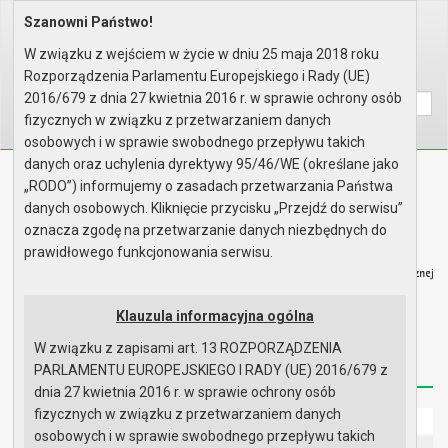
Szanowni Państwo!
Home
Prawo lokalne
Uchwały
Uchwały podjęte w roku 2011
Sesja nr VII
W związku z wejściem w życie w dniu 25 maja 2018 roku
Rozporządzenia Parlamentu Europejskiego i Rady (UE)
Wyszukaj na stronie:
A
A
A
2016/679 z dnia 27 kwietnia 2016 r. w sprawie ochrony osób
fizycznych w związku z przetwarzaniem danych
osobowych i w sprawie swobodnego przepływu takich
danych oraz uchylenia dyrektywy 95/46/WE (określane jako
Biuletyn Informacji Publicznej
„RODO”) informujemy o zasadach przetwarzania Państwa
Urząd Miasta i Gminy w Gryfinie
danych osobowych. Kliknięcie przycisku „Przejdź do serwisu”
oznacza zgodę na przetwarzanie danych niezbędnych do
prawidłowego funkcjonowania serwisu.
Klauzula informacyjna ogólna
Strona główna
Mapa serwisu
Aktualności
W związku z zapisami art. 13 ROZPORZĄDZENIA
Redakcja
Instrukcja korzystania
Dostępność
PARLAMENTU EUROPEJSKIEGO I RADY (UE) 2016/679 z
dnia 27 kwietnia 2016 r. w sprawie ochrony osób
fizycznych w związku z przetwarzaniem danych
Strona główna
osobowych i w sprawie swobodnego przepływu takich