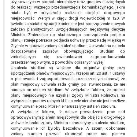
użytkowanych w sposób nierolniczy oraz gruntów niezbędnych
do realizacji ważnego przedsięwzięcia komunikacyjnego, jakim
miała być w przyszłości realizacja obejścia drogowego
miejscowości Wełtyń w ciągu drogi wojewódzkiej nr 120. W
świetle zaistniałej sytuacji konieczne jest sporządzenie nowych
założeń planistycznych uwzględniających negatywną decyzję
Ministra. Zmierzając do skutecznego sporządzenia projektu
planu, istnieje potrzeba podjęcia uchwały przez Radę Miejską w
Gryfinie w sprawie zmiany ustaleń studium. Uchwała ma na celu
dostosowanie zapisów obowiązującego Studium do
zmieniających się uwarunkowań zagospodarowania
przestrzennego w tym, z powodów opisanych wyżej.
Ustalenia studium są wiążące dla organów gminy przy
sporządzaniu planów miejscowych. Przepis art. 20 ust. 1 ustawy
o planowaniu i zagospodarowaniu przestrzennym stanowi, że
plan miejscowy uchwala rada gminy, po stwierdzeniu, że nie
narusza on ustaleń studium. W związku z faktem, że projekt
planu miejscowego nie uzyskał zgody Ministra Rolnictwa na
wyłączenie gruntów rolnych kl.III na cele nierolne nie jest możliwe
kontynuowanie prac, które nie naruszałyby ustaleń studium.
W związku z faktem, iż dalsze prowadzenie prac nad
opracowywanym planem miejscowym dla obejścia drogowego
w świetle braku zgody Ministra naruszałyby ustalenia studium,
kontynuowanie ich byłoby bezcelowe. A zatem, dokonanie
zmiany studium pozwoli ukończyć prace nad planem