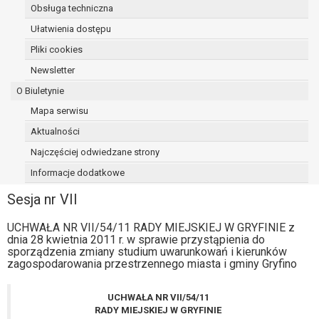
Obsługa techniczna
osoba, której dane dotyczą, wniosła
sprzeciw wobec przetwarzania
Ułatwienia dostępu
danych - do czasu ustalenia czy
Pliki cookies
prawnie uzasadnione podstawy po
Newsletter
stronie administratora są nadrzędne
wobec podstawy sprzeciwu;
O Biuletynie
prawo do przenoszenia danych na
Mapa serwisu
podstawie art. 20 RODO, w przypadku gdy
Aktualności
łącznie spełnione są następujące przesłanki:
przetwarzanie danych odbywa się na
Najczęściej odwiedzane strony
podstawie umowy zawartej z osobą,
Informacje dodatkowe
której dane dotyczą lub na podstawie
Sesja nr VII
zgody wyrażonej przez tą osobę,
przetwarzanie odbywa się w sposób
UCHWAŁA NR VII/54/11 RADY MIEJSKIEJ W GRYFINIE z
zautomatyzowany;
dnia 28 kwietnia 2011 r. w sprawie przystąpienia do
prawo sprzeciwu wobec przetwarzania
sporządzenia zmiany studium uwarunkowań i kierunków
danych na podstawie art. 21 RODO, wobec
zagospodarowania przestrzennego miasta i gminy Gryfino
przetwarzania danych osobowych, którego
podstawą prawną jest:
UCHWAŁA NR VII/54/11
niezbędność przetwarzania do
RADY MIEJSKIEJ W GRYFINIE