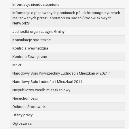
Informacje nieudostępnione
zabezpieczenia ewentualnych roszczeń, a w
przypadku wyrażenia zgody na przetwarzanie
Informacje o planowanych pomiarach pól elektromagnetycznych
danych po zakończeniu i rozliczeniu umowy, do
realizowanych przez Laboratorium Badań Środowiskowych
NetWorkS!
czasu wycofania tej zgody.
Ponadto w przypadku umów o dofinansowanie
Jednostki organizacyjne Gminy
dane osobowe od momentu pozyskania
Konsultacje społeczne
przechowywane są przez okres wynikający z
Kontrola Wewnętrzna
umowy o dofinansowanie zawartej między
beneficjentem a określoną instytucją, trwałości
Kontrole Zewnętrzne
danego projektu i konieczności zachowania
MKZP
dokumentacji projektu do celów kontrolnych.
Narodowy Spis Powszechny Ludności i Mieszkań w 2021 r.
W związku z przetwarzaniem przez
administratora danych osobowych przysługuje
Narodowy Spis Ludności i Mieszkań 2011
Pani/Panu:
Niepubliczny zasób mieszkaniowy
prawo dostępu do treści danych oraz
Nieruchomości
otrzymywania ich kopii na podstawie art. 15
RODO;
Ochrona Środowiska
prawo do żądania sprostowania danych na
Oferty pracy
podstawie art. 16 RODO,
Ogłoszenia
w przypadku gdy: