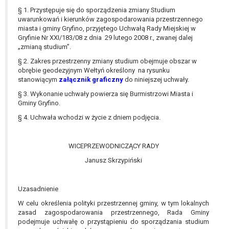
W przypadku gdy przetwarzanie danych
§ 1. Przystępuje się do sporządzenia zmiany Studium
osobowych odbywa się na podstawie zgody osoby
uwarunkowań i kierunków zagospodarowania przestrzennego
na przetwarzanie danych osobowych (art. 6 ust. 1
miasta i gminy Gryfino, przyjętego Uchwałą Rady Miejskiej w
Gryfinie Nr XXI/183/08 z dnia 29 lutego 2008 r., zwanej dalej
lit a RODO), przysługuje Pani/Panu prawo do
„zmianą studium”.
cofnięcia tej zgody w dowolnym momencie.
Cofnięcie to nie ma wpływu na zgodność
§ 2. Zakres przestrzenny zmiany studium obejmuje obszar w
obrębie geodezyjnym Wełtyń określony na rysunku
przetwarzania, którego dokonano na podstawie
stanowiącym
załącznik graficzny
do niniejszej uchwały.
zgody przed jej cofnięciem.
§ 3. Wykonanie uchwały powierza się Burmistrzowi Miasta i
Przysługuje Pani/Panu prawo wniesienia skargi do
Gminy Gryfino.
organu nadzorczego na niezgodne z prawem
przetwarzanie Pani/Pana danych osobowych
§ 4. Uchwała wchodzi w życie z dniem podjęcia.
przez administratora.
Organem właściwym do wniesienia skargi jest
WICEPRZEWODNICZĄCY RADY
Prezes Urzędu Ochrony Danych Osobowych.
Janusz Skrzypiński
W zależności od sfery, w której przetwarzane są
dane osobowe, podanie danych osobowych jest
dobrowolne albo jest wymogiem ustawowym lub
Uzasadnienie
umownym.
W celu określenia polityki przestrzennej gminy, w tym lokalnych
Pani/Pana dane nie będą poddawane
zasad zagospodarowania przestrzennego, Rada Gminy
zautomatyzowanemu podejmowaniu decyzji, w
podejmuje uchwałę o przystąpieniu do sporządzania studium