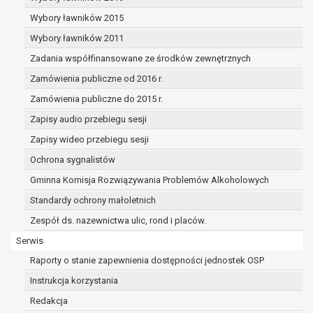
dane osobowe muszą być usunięte w
celu wywiązania się z obowiązku
Wybory ławników 2015
wynikającego z przepisów prawa;
Wybory ławników 2011
prawo do żądania ograniczenia
Zadania współfinansowane ze środków zewnętrznych
przetwarzania danych osobowych na
podstawie art. 18 RODO, w przypadku gdy:
Zamówienia publiczne od 2016 r.
osoba, której dane dotyczą
Zamówienia publiczne do 2015 r.
kwestionuje prawidłowość danych
Zapisy audio przebiegu sesji
osobowych – na okres pozwalający
administratorowi sprawdzić
Zapisy wideo przebiegu sesji
prawidłowość tych danych,
Ochrona sygnalistów
przetwarzanie danych jest niezgodne
Gminna Komisja Rozwiązywania Problemów Alkoholowych
z prawem, a osoba, której dane
Standardy ochrony małoletnich
dotyczą, sprzeciwia się usunięciu
danych, żądając w zamian ich
Zespół ds. nazewnictwa ulic, rond i placów.
ograniczenia,
Serwis
administrator nie potrzebuje już
Raporty o stanie zapewnienia dostępności jednostek OSP
danych dla swoich celów, ale osoba,
której dane dotyczą, potrzebuje ich do
Instrukcja korzystania
ustalenia, obrony lub dochodzenia
Redakcja
roszczeń,