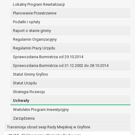
(merytorycznych), a także obowiązków i
Lokalny Program Rewitalizacji
zadań zleconych przez instytucje
Planowanie Przestrzenne
nadrzędne wobec Gminy;
Podatki i opłaty
zawarcia i realizacji umów;
ochrony żywotnych interesów osoby, której
Raport o stanie gminy
dane dotyczą, lub innej osoby fizycznej;
Regulamin Organizacyjny
wykonania zadania realizowanego w
Regulamin Pracy Urzędu
interesie publicznym lub w ramach
sprawowania władzy publicznej
Sprawozdania Burmistrza od 29.10.2014
powierzonej administratorowi;
Sprawozdania Burmistrza od 31.12.2002 do 28.10.2014
w pozostałych przypadkach dane osobowe
Statut Gminy Gryfino
przetwarzane są wyłącznie na podstawie
wcześniej udzielonej zgody w zakresie i celu
Statut Urzędu
określonym w treści zgody.
Strategia Rozwoju
W związku z przetwarzaniem danych w celu
Uchwały
wskazanym w pkt. 3, dane osobowe mogą być
udostępniane innym upoważnionym odbiorcom lub
Wieloletni Program Inwestycyjny
kategoriom odbiorców danych osobowych.
Zarządzenia
Odbiorcami mogą być:
Transmisja obrad sesji Rady Miejskiej w Gryfinie
podmioty, które przetwarzają dane