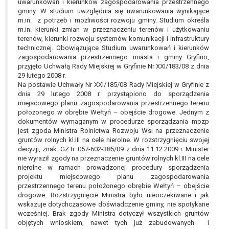
tym również profilowaniu.
uwarunkowań i kierunków zagospodarowania przestrzennego
gminy. W studium uwzględnia się uwarunkowania wynikające
m.in. z potrzeb i możliwości rozwoju gminy. Studium określa
m.in. kierunki zmian w przeznaczeniu terenów i użytkowaniu
terenów, kierunki rozwoju systemów komunikacji i infrastruktury
technicznej. Obowiązujące Studium uwarunkowań i kierunków
zagospodarowania przestrzennego miasta i gminy Gryfino,
przyjęto Uchwałą Rady Miejskiej w Gryfinie Nr XXI/183/08 z dnia
29 lutego 2008 r.
Na postawie Uchwały Nr XXI/185/08 Rady Miejskiej w Gryfinie z
dnia 29 lutego 2008 r. przystąpiono do sporządzenia
miejscowego planu zagospodarowania przestrzennego terenu
położonego w obrębie Wełtyń – obejście drogowe. Jednym z
dokumentów wymaganym w procedurze sporządzania mpzp
jest zgoda Ministra Rolnictwa Rozwoju Wsi na przeznaczenie
gruntów rolnych kl.III na cele nierolne. W rozstrzygnięciu swojej
decyzji, znak: GZ.tr. 057-602-385/09 z dnia 11.12.2009 r. Minister
nie wyraził zgody na przeznaczenie gruntów rolnych kl.III na cele
nierolne w ramach prowadzonej procedury sporządzenia
projektu miejscowego planu zagospodarowania
przestrzennego terenu położonego obrębie Wełtyń – obejście
drogowe. Rozstrzygnięcie Ministra było nieoczekiwane i jak
wskazuje dotychczasowe doświadczenie gminy, nie spotykane
wcześniej. Brak zgody Ministra dotyczył wszystkich gruntów
objętych wnioskiem, nawet tych już zabudowanych i