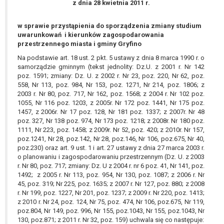
z dnia 28 kwietnia 2011 r.
wykonania zadania realizowanego w
interesie publicznym lub w ramach
sprawowania władzy publicznej
w sprawie przystąpienia do sporządzenia zmiany studium
uwarunkowań i kierunków zagospodarowania
powierzonej administratorowi bądź
przestrzennego miasta i gminy Gryfino
niezbędność przetwarzania do celów
Na podstawie art. 18 ust. 2 pkt. 5 ustawy z dnia 8 marca 1990 r. o
wynikających z prawnie
samorządzie gminnym (tekst jednolity: Dz.U. z 2001 r. Nr 142
uzasadnionych interesów
poz. 1591; zmiany: Dz. U. z 2002 r. Nr 23, poz. 220, Nr 62, poz.
realizowanych przez administratora
558, Nr 113, poz. 984, Nr 153, poz. 1271, Nr 214, poz. 1806; z
lub przez stronę trzecią.
2003 r. Nr 80, poz. 717, Nr 162, poz. 1568; z 2004 r. Nr 102 poz.
Z przyczyn związanych z Pani/Pana
1055, Nr 116 poz. 1203, z 2005r. Nr 172 poz. 1441, Nr 175 poz.
1457, z 2006r. Nr 17 poz. 128, Nr 181 poz. 1337; z 2007r. Nr 48
szczególną sytuacją. W razie wniesienia
poz. 327, Nr 138 poz. 974, Nr 173 poz. 1218; z 2008r. Nr 180 poz.
sprzeciwu, administrator nie może już
1111, Nr 223, poz. 1458; z 2009r. Nr 52, poz. 420; z 2010r. Nr 157,
przetwarzać tych danych osobowych, chyba
poz.1241, Nr 28, poz.142, Nr 28, poz.146, Nr 106, poz.675, Nr 40,
że wykaże on istnienie ważnych prawnie
poz.230) oraz art. 9 ust. 1 i art. 27 ustawy z dnia 27 marca 2003 r.
o planowaniu i zagospodarowaniu przestrzennym (Dz. U. z 2003
uzasadnionych podstaw do przetwarzania,
r. Nr 80, poz. 717; zmiany: Dz. U z 2004 r. nr 6 poz. 41, Nr 141, poz.
nadrzędnych wobec interesów, praw i
1492; z 2005 r. Nr 113, poz. 954, Nr 130, poz. 1087; z 2006 r. Nr
wolności osoby, której dane dotyczą, lub
45, poz. 319; Nr 225, poz. 1635; z 2007 r. Nr 127, poz. 880; z 2008
podstaw do ustalenia, dochodzenia lub
r. Nr 199, poz. 1227, Nr 201, poz. 1237; z 2009 r. Nr 220, poz. 1413;
obrony roszczeń.
z 2010 r. Nr 24, poz. 124, Nr 75, poz. 474, Nr 106, poz.675, Nr 119,
poz.804, Nr 149, poz. 996, Nr 155, poz.1043, Nr 155, poz.1043, Nr
130, poz.871; z 2011 r. Nr 32, poz. 159) uchwala się co następuje: