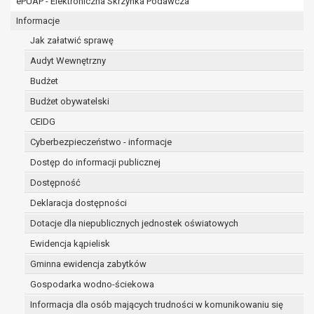
ePUAP - Elektroniczna Skrzynka Podawcza
osobowe w imieniu administratora na
podstawie zawartej z nim umowy
Informacje
powierzenia przetwarzania danych
Jak załatwić sprawę
osobowych;
Audyt Wewnętrzny
podmioty upoważnione do odbioru danych
osobowych na podstawie odpowiednich
Budżet
przepisów prawa.
Budżet obywatelski
Pani/Pana dane osobowe będą przetwarzane
CEIDG
przez okres niezbędny do realizacji celu dla jakiego
zostały zebrane oraz zgodnie z terminami
Cyberbezpieczeństwo - informacje
archiwizacji określonymi przez przepisy prawa
Dostęp do informacji publicznej
powszechnie obowiązującego.
Dostępność
W przypadku, gdy dane osobowe przetwarzane są
na podstawie zgody osoby, której dane dotyczą
Deklaracja dostępności
przetwarzanie odbywa się do czasu wycofania tej
Dotacje dla niepublicznych jednostek oświatowych
zgody.
Ewidencja kąpielisk
W przypadku, gdy dane osobowe przetwarzane są
Gminna ewidencja zabytków
w celu zawarcia i realizacji umowy przetwarzanie
odbywa się przez okres niezbędny do realizacji
Gospodarka wodno-ściekowa
zawartej umowy, a po tym czasie w zakresie
Informacja dla osób mających trudności w komunikowaniu się
wymaganym przez przepisy prawa lub dla