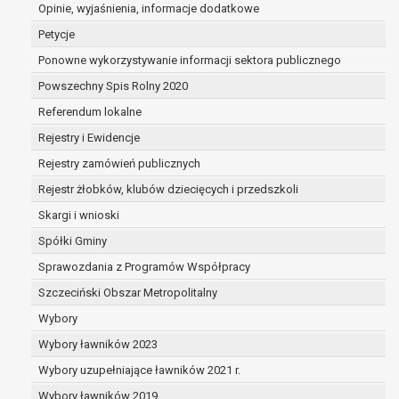
dane są nieprawidłowe lub
Opinie, wyjaśnienia, informacje dodatkowe
niekompletne;
Petycje
prawo do żądania usunięcia danych
Ponowne wykorzystywanie informacji sektora publicznego
osobowych (tzw. prawo do bycia
Powszechny Spis Rolny 2020
zapomnianym) na podstawie art. 17 RODO,
w przypadku gdy:
Referendum lokalne
dane nie są już niezbędne do celów,
Rejestry i Ewidencje
dla których były zebrane lub w inny
Rejestry zamówień publicznych
sposób przetwarzane,
osoba, której dane dotyczą, wniosła
Rejestr żłobków, klubów dziecięcych i przedszkoli
sprzeciw wobec przetwarzania
Skargi i wnioski
danych osobowych,
Spółki Gminy
osoba, której dane dotyczą wycofała
zgodę na przetwarzanie danych
Sprawozdania z Programów Współpracy
osobowych, która jest podstawą
Szczeciński Obszar Metropolitalny
przetwarzania danych i nie ma innej
Wybory
podstawy prawnej przetwarzania
danych,
Wybory ławników 2023
dane osobowe przetwarzane są
Wybory uzupełniające ławników 2021 r.
niezgodnie z prawem,
Wybory ławników 2019