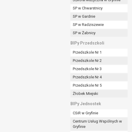
SP w Chwarstnicy
SP w Gardnie
padku gdy:
SP w Radziszewie
SP w Żabnicy
nia danych i nie ma innej podstawy prawnej
BIPy Przedszkoli
Przedszkole Nr 1
Przedszkole Nr 2
Przedszkole Nr 3
wi sprawdzić prawidłowość tych danych,
Przedszkole Nr 4
ądając w zamian ich ograniczenia,
Przedszkole Nr 5
enia, obrony lub dochodzenia roszczeń,
Żłobek Miejski
sadnione podstawy po stronie administratora są
BIPy Jednostek
i:
CSiR w Gryfinie
zgody wyrażonej przez tą osobę,
Centrum Usług Wspólnych w
órego podstawą prawną jest:
Gryfinie