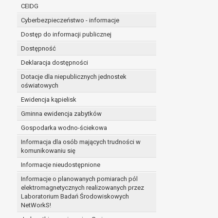
niezbędność przetwarzania do wykonania 
CEIDG
administratorowi bądź
Cyberbezpieczeństwo - informacje
niezbędność przetwarzania do celów wynik
Z przyczyn związanych z Pani/Pana szczególną s
Dostęp do informacji publicznej
on istnienie ważnych prawnie uzasadnionych pod
Dostępność
ustalenia, dochodzenia lub obrony roszczeń.
Deklaracja dostępności
Dotacje dla niepublicznych jednostek
W przypadku gdy przetwarzanie danych osobowych odby
oświatowych
prawo do cofnięcia tej zgody w dowolnym momencie. C
Ewidencja kąpielisk
Przysługuje Pani/Panu prawo wniesienia skargi do o
Gminna ewidencja zabytków
Organem właściwym do wniesienia skargi jest Prezes
W zależności od sfery, w której przetwarzane są da
Gospodarka wodno-ściekowa
Pani/Pana dane nie będą poddawane zautomatyzowane
Informacja dla osób mających trudności w
komunikowaniu się
Informacje nieudostępnione
Informacje o planowanych pomiarach pól
elektromagnetycznych realizowanych przez
Laboratorium Badań Środowiskowych
NetWorkS!