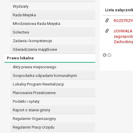
realizacji zadań wynikających z przepisów prawa
Wydziały
Lista załączni
szeregu ustaw kompetencyjnych (merytorycznych
Rada Miejska
zawarcia i realizacji umów;
ROZSTRZY
Młodzieżowa Rada Miejska
ochrony żywotnych interesów osoby, której dane d
UCHWAŁA NR
wykonania zadania realizowanego w interesie p
Sołectwa
zagospoda
w pozostałych przypadkach dane osobowe przetw
Zadania i kompetencje
Zachodni
W związku z przetwarzaniem danych w celu wskazany
Oświadczenia majątkowe
osobowych. Odbiorcami mogą być:
Prawo lokalne
podmioty, które przetwarzają dane osobowe w i
podmioty upoważnione do odbioru danych osob
Akty prawa miejscowego
Pani/Pana dane osobowe będą przetwarzane przez okres
Gospodarka odpadami komunalnymi
przepisy prawa powszechnie obowiązującego.
Lokalny Program Rewitalizacji
W przypadku, gdy dane osobowe przetwarzane są na po
W przypadku, gdy dane osobowe przetwarzane są w celu
Planowanie Przestrzenne
czasie w zakresie wymaganym przez przepisy prawa lu
Podatki i opłaty
rozliczeniu umowy, do czasu wycofania tej zgody.
Raport o stanie gminy
Ponadto w przypadku umów o dofinansowanie dane o
beneficjentem a określoną instytucją, trwałości daneg
Regulamin Organizacyjny
W związku z przetwarzaniem przez administratora da
Regulamin Pracy Urzędu
prawo dostępu do treści danych oraz otrzymywan