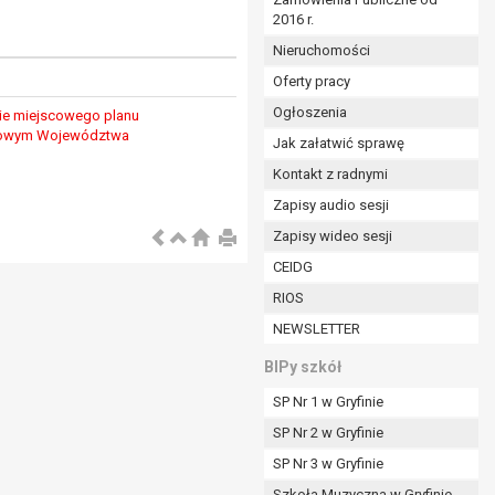
2016 r.
ym (Dz.U. z 2017r., poz. 1875 ze zm.) oraz z
 wobec Gminy;
Nieruchomości
Oferty pracy
Ogłoszenia
ie miejscowego planu
ministratorowi;
ędowym Województwa
ie i celu określonym w treści zgody.
Jak załatwić sprawę
m odbiorcom lub kategoriom odbiorców danych
Kontakt z radnymi
Zapisy audio sesji
ia przetwarzania danych osobowych;
Zapisy wideo sesji
e z terminami archiwizacji określonymi przez
CEIDG
RIOS
o czasu wycofania tej zgody.
NEWSLETTER
ezbędny do realizacji zawartej umowy, a po tym
ia zgody na przetwarzanie danych po zakończeniu i
BIPy szkół
SP Nr 1 w Gryfinie
jący z umowy o dofinansowanie zawartej między
SP Nr 2 w Gryfinie
ntrolnych.
SP Nr 3 w Gryfinie
Szkoła Muzyczna w Gryfinie