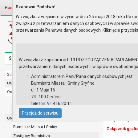
Szanowni Państwo!
Home
Prawo lokalne
Uchwały
Uchwały podjęte w roku 2011
Se
W związku z wejściem w życie w dniu 25 maja 2018 roku Rozpor
związku z przetwarzaniem danych osobowych i w sprawie swo
Biuletyn Informacji Publicznej
przetwarzania Państwa danych osobowych. Kliknięcie przycis
Urząd Miasta i Gminy w Gryfinie
Strona główna
Mapa serwisu
Aktualności
Redakcj
W związku z zapisami art. 13 ROZPORZĄDZENIA PARLAMENTU 
przetwarzaniem danych osobowych i w sprawie swobodnego prz
Strona główna
Sesja nr XV
Administratorem Pani/Pana danych osobowych jest:
UMiG - telefony wewnętrzne
Burmistrz Miasta i Gminy Gryfino
UCHWAŁA NR X
ul. 1 Maja 16
Ochrona danych osobowych
planu zagospo
74 -100 Gryfino
Urząd Miasta i Gminy w Gryfinie
telefon: 91 416 20 11
UCHWAŁA NR XV/1
Straż Miejska
e-mail:
burmistrz@gryfino.pl
zagospodarowan
Przejdź do serwisu
Dane kontaktowe Inspektora Ochrony Danych:
Organy
Załącznik grafi
telefon: 91 416 20 11
Burmistrz Miasta i Gminy
Załącznik grafi
e-mail:
iod@gryfino.pl
Zastępcy Burmistrza
Pani/Pana dane osobowe przetwarzane są zgodnie z o