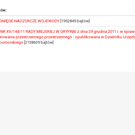
, a w szczególności ustawy z dnia 8 marca 1990 r. o samorządzie gminn
ków:
), a także obowiązków i zadań zleconych przez instytucje nadrzędne
GNIĘCIE NADZORCZE WOJEWODY
[1952849 bajtów]
otyczą, lub innej osoby fizycznej;
 XV/144/11 RADY MIEJSKIEJ W GRYFINIE z dnia 29 grudnia 2011 r. w spraw
ublicznym lub w ramach sprawowania władzy publicznej powierzonej ad
rowania przestrzennego przestrzennego - opublikowana w Dzienniku Urz
arzane są wyłącznie na podstawie wcześniej udzielonej zgody w zakres
opomorskiego
[2138639 bajtów]
m w pkt. 3, dane osobowe mogą być udostępniane innym upoważniony
mieniu administratora na podstawie zawartej z nim umowy powierzen
owych na podstawie odpowiednich przepisów prawa.
 niezbędny do realizacji celu dla jakiego zostały zebrane oraz zgodni
dstawie zgody osoby, której dane dotyczą przetwarzanie odbywa się d
 zawarcia i realizacji umowy przetwarzanie odbywa się przez okres ni
b dla zabezpieczenia ewentualnych roszczeń, a w przypadku wyrażen
sobowe od momentu pozyskania przechowywane są przez okres wynika
o projektu i konieczności zachowania dokumentacji projektu do celów ko
nych osobowych przysługuje Pani/Panu:
ia ich kopii na podstawie art. 15 RODO;