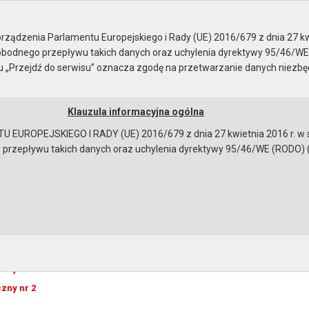
sja nr XV
ządzenia Parlamentu Europejskiego i Rady (UE) 2016/679 z dnia 27 kw
bodnego przepływu takich danych oraz uchylenia dyrektywy 95/46/WE
ku „Przejdź do serwisu” oznacza zgodę na przetwarzanie danych niezb
Klauzula informacyjna ogólna
a
Instrukcja korzystania
Dostępność
EUROPEJSKIEGO I RADY (UE) 2016/679 z dnia 27 kwietnia 2016 r. w s
epływu takich danych oraz uchylenia dyrektywy 95/46/WE (RODO) (Dz.U
V/144/11 RADY MIEJSKIEJ W GRYFINIE z dnia 29 grudnia 2011
darowania przestrzennego dla obszaru położonego w obrębach
44/11 RADY MIEJSKIEJ W GRYFINIE z dnia 29 grudnia 2011 r. w spraw
ia przestrzennego dla obszaru położonego w obrębach Czepino i Da
czny nr 1
czny nr 2
bowiązującymi przepisami prawa w celu: