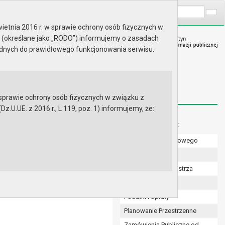
A
Wyszukaj na stronie:
A
A
ietnia 2016 r. w sprawie ochrony osób fizycznych w
 (określane jako „RODO”) informujemy o zasadach
ędnych do prawidłowego funkcjonowania serwisu.
prawie ochrony osób fizycznych w związku z
.UE. z 2016 r., L 119, poz. 1) informujemy, że:
Menu dodatkowe:
Numer konta bankowego
 r. w sprawie miejscowego
 Czepino i Daleszewo
Uchwały Rady
Zarządzenia Burmistrza
ie miejscowego planu
leszewo
Budżet
Podatki i opłaty
Planowanie Przestrzenne
Zamówienia Publiczne od