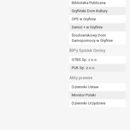
ania władzy publicznej powierzonej
Biblioteka Publiczna
Gryfiński Dom Kultury
stratora lub przez stronę trzecią.
OPS w Gryfinie
rzetwarzać tych danych osobowych, chyba że wykaże
osoby, której dane dotyczą, lub podstaw do
Senior + w Gryfinie
Środowiskowy Dom
Samopomocy w Gryfinie
art. 6 ust. 1 lit a RODO), przysługuje Pani/Panu
BIPy Spółek Gminy
no na podstawie zgody przed jej cofnięciem.
GTBS Sp. z o.o.
nych osobowych przez administratora.
PUK Sp. z o.o.
mogiem ustawowym lub umownym.
Akty prawne
Dzienniki Ustaw
Monitor Polski
Dzienniki Urzędowe