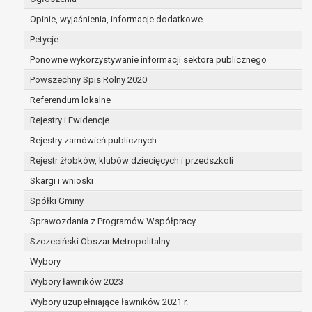
administratorowi sprawdzić prawidłowość tyc
Opinie, wyjaśnienia, informacje dodatkowe
danych,
przetwarzanie danych jest niezgodne z praw
Petycje
osoba, której dane dotyczą, sprzeciwia się usu
Ponowne wykorzystywanie informacji sektora publicznego
danych, żądając w zamian ich ograniczenia,
Powszechny Spis Rolny 2020
administrator nie potrzebuje już danych dla s
celów, ale osoba, której dane dotyczą, potrzeb
Referendum lokalne
do ustalenia, obrony lub dochodzenia roszcze
Rejestry i Ewidencje
osoba, której dane dotyczą, wniosła sprzeci
Rejestry zamówień publicznych
przetwarzania danych - do czasu ustalenia cz
prawnie uzasadnione podstawy po stronie
Rejestr żłobków, klubów dziecięcych i przedszkoli
administratora są nadrzędne wobec podstaw
Skargi i wnioski
sprzeciwu;
Spółki Gminy
prawo do przenoszenia danych na podstawie art. 2
w przypadku gdy łącznie spełnione są następujące
Sprawozdania z Programów Współpracy
przesłanki:
Szczeciński Obszar Metropolitalny
przetwarzanie danych odbywa się na podstaw
Wybory
umowy zawartej z osobą, której dane dotyczą
Wybory ławników 2023
podstawie zgody wyrażonej przez tą osobę,
przetwarzanie odbywa się w sposób
Wybory uzupełniające ławników 2021 r.