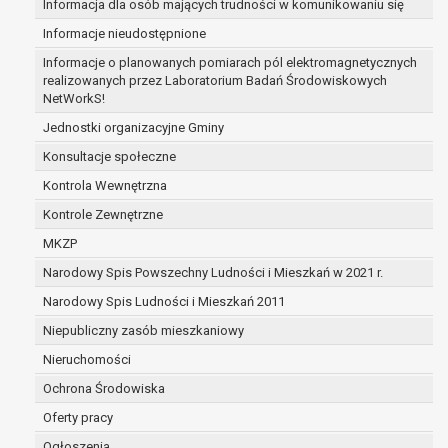
Informacja dla osób mających trudności w komunikowaniu się
prawo do żądania usunięcia danych osobowych (tzw
Informacje nieudostępnione
do bycia zapomnianym) na podstawie art. 17 RODO,
przypadku gdy:
Informacje o planowanych pomiarach pól elektromagnetycznych
realizowanych przez Laboratorium Badań Środowiskowych
dane nie są już niezbędne do celów, dla któryc
NetWorkS!
zebrane lub w inny sposób przetwarzane,
osoba, której dane dotyczą, wniosła sprzeci
Jednostki organizacyjne Gminy
przetwarzania danych osobowych,
Konsultacje społeczne
osoba, której dane dotyczą wycofała zgodę n
Kontrola Wewnętrzna
przetwarzanie danych osobowych, która jest
Kontrole Zewnętrzne
podstawą przetwarzania danych i nie ma inne
podstawy prawnej przetwarzania danych,
MKZP
dane osobowe przetwarzane są niezgodnie z
Narodowy Spis Powszechny Ludności i Mieszkań w 2021 r.
prawem,
Narodowy Spis Ludności i Mieszkań 2011
dane osobowe muszą być usunięte w celu
wywiązania się z obowiązku wynikającego z
Niepubliczny zasób mieszkaniowy
przepisów prawa;
Nieruchomości
prawo do żądania ograniczenia przetwarzania dany
Ochrona Środowiska
osobowych na podstawie art. 18 RODO, w przypadku
osoba, której dane dotyczą kwestionuje praw
Oferty pracy
danych osobowych – na okres pozwalający
Ogłoszenia