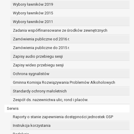
zautomatyzowany;
Wybory ławników 2019
prawo sprzeciwu wobec przetwarzania danych na
Wybory ławników 2015
podstawie art. 21 RODO, wobec przetwarzania dany
osobowych, którego podstawą prawną jest:
Wybory ławników 2011
niezbędność przetwarzania do wykonania za
Zadania współfinansowane ze środków zewnętrznych
realizowanego w interesie publicznym lub w
Zamówienia publiczne od 2016 r.
sprawowania władzy publicznej powierzonej
administratorowi bądź
Zamówienia publiczne do 2015 r.
niezbędność przetwarzania do celów wynikaj
Zapisy audio przebiegu sesji
prawnie uzasadnionych interesów realizowa
Zapisy wideo przebiegu sesji
przez administratora lub przez stronę trzecią.
Z przyczyn związanych z Pani/Pana szczególną syt
Ochrona sygnalistów
razie wniesienia sprzeciwu, administrator nie może 
Gminna Komisja Rozwiązywania Problemów Alkoholowych
przetwarzać tych danych osobowych, chyba że wyk
Standardy ochrony małoletnich
istnienie ważnych prawnie uzasadnionych podstaw 
przetwarzania, nadrzędnych wobec interesów, praw 
Zespół ds. nazewnictwa ulic, rond i placów.
wolności osoby, której dane dotyczą, lub podstaw do
Serwis
ustalenia, dochodzenia lub obrony roszczeń.
Raporty o stanie zapewnienia dostępności jednostek OSP
Instrukcja korzystania
W przypadku gdy przetwarzanie danych osobowych odbyw