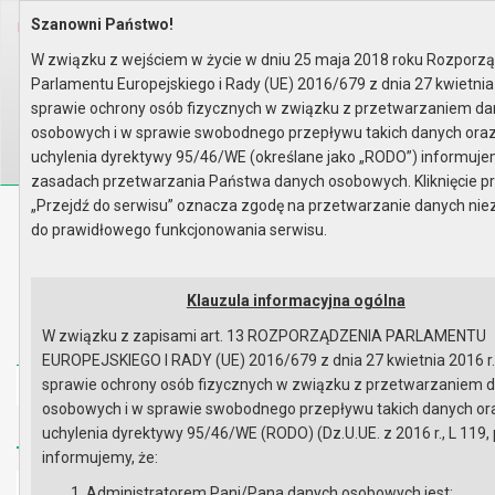
Szanowni Państwo!
Home
Organy
Rada Miejska
VI kadencja Rady Miejskiej
Komisje
Komisja Rewizyjna
Rok 2014 - posiedzenia
W związku z wejściem w życie w dniu 25 maja 2018 roku Rozporz
Posiedzenie z dnia 04.02.2014
lista obecności
Parlamentu Europejskiego i Rady (UE) 2016/679 z dnia 27 kwietnia 
Wyszukaj na stronie:
A
sprawie ochrony osób fizycznych w związku z przetwarzaniem d
A
A
osobowych i w sprawie swobodnego przepływu takich danych ora
uchylenia dyrektywy 95/46/WE (określane jako „RODO”) informuje
zasadach przetwarzania Państwa danych osobowych. Kliknięcie pr
„Przejdź do serwisu” oznacza zgodę na przetwarzanie danych ni
Biuletyn Informacji Publicznej
do prawidłowego funkcjonowania serwisu.
Urząd Miasta i Gminy w Gryfinie
Klauzula informacyjna ogólna
W związku z zapisami art. 13 ROZPORZĄDZENIA PARLAMENTU
EUROPEJSKIEGO I RADY (UE) 2016/679 z dnia 27 kwietnia 2016 r
sprawie ochrony osób fizycznych w związku z przetwarzaniem 
Strona główna
Mapa serwisu
Aktualności
osobowych i w sprawie swobodnego przepływu takich danych or
Redakcja
Instrukcja korzystania
Dostępność
uchylenia dyrektywy 95/46/WE (RODO) (Dz.U.UE. z 2016 r., L 119, 
informujemy, że:
Strona główna
Administratorem Pani/Pana danych osobowych jest: