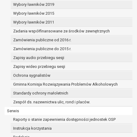
dane osobowe muszą być usunięte w
Wybory ławników 2019
celu wywiązania się z obowiązku
Wybory ławników 2015
wynikającego z przepisów prawa;
prawo do żądania ograniczenia
Wybory ławników 2011
przetwarzania danych osobowych na
Zadania współfinansowane ze środków zewnętrznych
podstawie art. 18 RODO, w przypadku gdy:
Zamówienia publiczne od 2016 r.
osoba, której dane dotyczą
kwestionuje prawidłowość danych
Zamówienia publiczne do 2015 r.
osobowych – na okres pozwalający
Zapisy audio przebiegu sesji
administratorowi sprawdzić
Zapisy wideo przebiegu sesji
prawidłowość tych danych,
przetwarzanie danych jest niezgodne
Ochrona sygnalistów
z prawem, a osoba, której dane
Gminna Komisja Rozwiązywania Problemów Alkoholowych
dotyczą, sprzeciwia się usunięciu
Standardy ochrony małoletnich
danych, żądając w zamian ich
ograniczenia,
Zespół ds. nazewnictwa ulic, rond i placów.
administrator nie potrzebuje już
Serwis
danych dla swoich celów, ale osoba,
Raporty o stanie zapewnienia dostępności jednostek OSP
której dane dotyczą, potrzebuje ich do
ustalenia, obrony lub dochodzenia
Instrukcja korzystania
roszczeń,