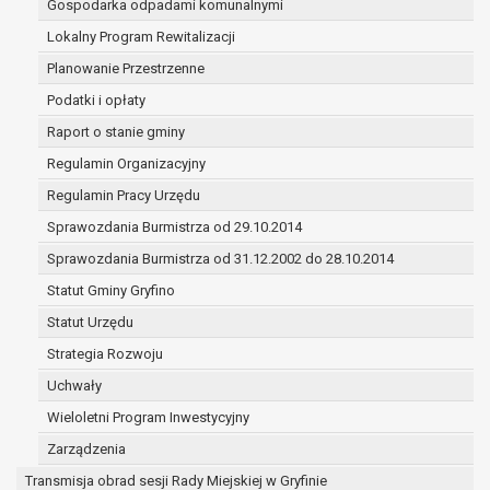
Gospodarka odpadami komunalnymi
(merytorycznych), a także obowiązków i
zadań zleconych przez instytucje
Lokalny Program Rewitalizacji
nadrzędne wobec Gminy;
Planowanie Przestrzenne
zawarcia i realizacji umów;
Podatki i opłaty
ochrony żywotnych interesów osoby, której
Raport o stanie gminy
dane dotyczą, lub innej osoby fizycznej;
wykonania zadania realizowanego w
Regulamin Organizacyjny
interesie publicznym lub w ramach
Regulamin Pracy Urzędu
sprawowania władzy publicznej
Sprawozdania Burmistrza od 29.10.2014
powierzonej administratorowi;
w pozostałych przypadkach dane osobowe
Sprawozdania Burmistrza od 31.12.2002 do 28.10.2014
przetwarzane są wyłącznie na podstawie
Statut Gminy Gryfino
wcześniej udzielonej zgody w zakresie i celu
Statut Urzędu
określonym w treści zgody.
W związku z przetwarzaniem danych w celu
Strategia Rozwoju
wskazanym w pkt. 3, dane osobowe mogą być
Uchwały
udostępniane innym upoważnionym odbiorcom lub
Wieloletni Program Inwestycyjny
kategoriom odbiorców danych osobowych.
Odbiorcami mogą być:
Zarządzenia
podmioty, które przetwarzają dane
Transmisja obrad sesji Rady Miejskiej w Gryfinie