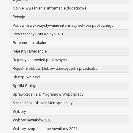
dane są nieprawidłowe lub
Opinie, wyjaśnienia, informacje dodatkowe
niekompletne;
prawo do żądania usunięcia danych
Petycje
osobowych (tzw. prawo do bycia
Ponowne wykorzystywanie informacji sektora publicznego
zapomnianym) na podstawie art. 17 RODO,
Powszechny Spis Rolny 2020
w przypadku gdy:
dane nie są już niezbędne do celów,
Referendum lokalne
dla których były zebrane lub w inny
Rejestry i Ewidencje
sposób przetwarzane,
Rejestry zamówień publicznych
osoba, której dane dotyczą, wniosła
sprzeciw wobec przetwarzania
Rejestr żłobków, klubów dziecięcych i przedszkoli
danych osobowych,
Skargi i wnioski
osoba, której dane dotyczą wycofała
Spółki Gminy
zgodę na przetwarzanie danych
osobowych, która jest podstawą
Sprawozdania z Programów Współpracy
przetwarzania danych i nie ma innej
Szczeciński Obszar Metropolitalny
podstawy prawnej przetwarzania
Wybory
danych,
Wybory ławników 2023
dane osobowe przetwarzane są
niezgodnie z prawem,
Wybory uzupełniające ławników 2021 r.