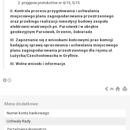
wykonania zadania realizowanego w
przyjęcie protokołów nr 4/15, 5/15
interesie publicznym lub w ramach
II. Kontrola procesu przygotowania i uchwalania
sprawowania władzy publicznej
miejscowego planu zagospodarowania przestrzennego
powierzonej administratorowi bądź
oraz przebiegu realizacji inwestycji budowy zespołu
elektrowni wiatrowych pn. Parsówek I w obrębie
niezbędność przetwarzania do celów
geodezyjnym Parsówek, Drzenin, Sobieradz.
wynikających z prawnie
III. Zapoznanie się z wnioskami końcowymi prac komisji
uzasadnionych interesów
badającej sprawę opracowania i uchwalania miejscowego
realizowanych przez administratora
planu zagospodarowania przestrzennego dla rejonu ul.
lub przez stronę trzecią.
Łużycka/Czechosłowacka w Gryfinie.
Z przyczyn związanych z Pani/Pana
III. Wolne wnioski i informacje.
szczególną sytuacją. W razie wniesienia
sprzeciwu, administrator nie może już
przetwarzać tych danych osobowych, chyba
że wykaże on istnienie ważnych prawnie
uzasadnionych podstaw do przetwarzania,
nadrzędnych wobec interesów, praw i
Menu dodatkowe:
wolności osoby, której dane dotyczą, lub
podstaw do ustalenia, dochodzenia lub
Numer konta bankowego
obrony roszczeń.
Uchwały Rady
Zarządzenia Burmistrza