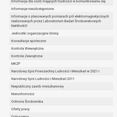
Informacja dla osób mających trudności w komunikowaniu się
zabezpieczenia ewentualnych roszczeń, a w
Informacje nieudostępnione
przypadku wyrażenia zgody na przetwarzanie
danych po zakończeniu i rozliczeniu umowy, do
Informacje o planowanych pomiarach pól elektromagnetycznych
realizowanych przez Laboratorium Badań Środowiskowych
czasu wycofania tej zgody.
NetWorkS!
Ponadto w przypadku umów o dofinansowanie
dane osobowe od momentu pozyskania
Jednostki organizacyjne Gminy
przechowywane są przez okres wynikający z
Konsultacje społeczne
umowy o dofinansowanie zawartej między
Kontrola Wewnętrzna
beneficjentem a określoną instytucją, trwałości
Kontrole Zewnętrzne
danego projektu i konieczności zachowania
dokumentacji projektu do celów kontrolnych.
MKZP
W związku z przetwarzaniem przez
Narodowy Spis Powszechny Ludności i Mieszkań w 2021 r.
administratora danych osobowych przysługuje
Narodowy Spis Ludności i Mieszkań 2011
Pani/Panu:
prawo dostępu do treści danych oraz
Niepubliczny zasób mieszkaniowy
otrzymywania ich kopii na podstawie art. 15
Nieruchomości
RODO;
Ochrona Środowiska
prawo do żądania sprostowania danych na
podstawie art. 16 RODO,
Oferty pracy
w przypadku gdy:
Ogłoszenia