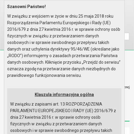
Szanowni Państwo!
Home
Organy
Rada Miejska
VII kadencja Rady Miejskiej
Komisje
Komisja Rewizyjna
Rok 2015 - posiedzenia
W związku z wejściem w życie w dniu 25 maja 2018 roku
Posiedzenie z dnia 10.03.2015
Porządek obrad
Rozporządzenia Parlamentu Europejskiego i Rady (UE)
Wyszukaj na stronie:
A
2016/679 z dnia 27 kwietnia 2016 r. w sprawie ochrony osób
A
A
fizycznych w związku z przetwarzaniem danych
osobowych i w sprawie swobodnego przepływu takich
danych oraz uchylenia dyrektywy 95/46/WE (określane jako
„RODO”) informujemy o zasadach przetwarzania Państwa
Biuletyn Informacji Publicznej
danych osobowych. Kliknięcie przycisku „Przejdź do serwisu”
Urząd Miasta i Gminy w Gryfinie
oznacza zgodę na przetwarzanie danych niezbędnych do
prawidłowego funkcjonowania serwisu.
Klauzula informacyjna ogólna
W związku z zapisami art. 13 ROZPORZĄDZENIA
Strona główna
Mapa serwisu
Aktualności
PARLAMENTU EUROPEJSKIEGO I RADY (UE) 2016/679 z
Redakcja
Instrukcja korzystania
Dostępność
dnia 27 kwietnia 2016 r. w sprawie ochrony osób
fizycznych w związku z przetwarzaniem danych
osobowych i w sprawie swobodnego przepływu takich
Strona główna