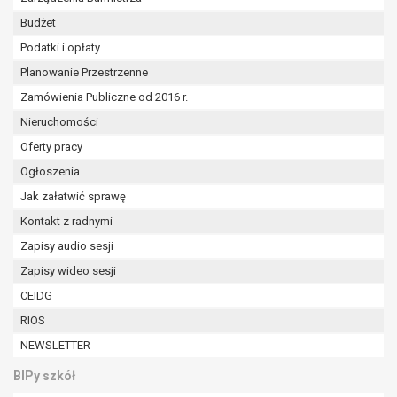
W przypadku gdy przetwarzanie danych
Budżet
osobowych odbywa się na podstawie zgody osoby
na przetwarzanie danych osobowych (art. 6 ust. 1
Podatki i opłaty
lit a RODO), przysługuje Pani/Panu prawo do
Planowanie Przestrzenne
cofnięcia tej zgody w dowolnym momencie.
Zamówienia Publiczne od 2016 r.
Cofnięcie to nie ma wpływu na zgodność
Nieruchomości
przetwarzania, którego dokonano na podstawie
zgody przed jej cofnięciem.
Oferty pracy
Przysługuje Pani/Panu prawo wniesienia skargi do
Ogłoszenia
organu nadzorczego na niezgodne z prawem
Jak załatwić sprawę
przetwarzanie Pani/Pana danych osobowych
Kontakt z radnymi
przez administratora.
Organem właściwym do wniesienia skargi jest
Zapisy audio sesji
Prezes Urzędu Ochrony Danych Osobowych.
Zapisy wideo sesji
W zależności od sfery, w której przetwarzane są
CEIDG
dane osobowe, podanie danych osobowych jest
dobrowolne albo jest wymogiem ustawowym lub
RIOS
umownym.
NEWSLETTER
Pani/Pana dane nie będą poddawane
BIPy szkół
zautomatyzowanemu podejmowaniu decyzji, w