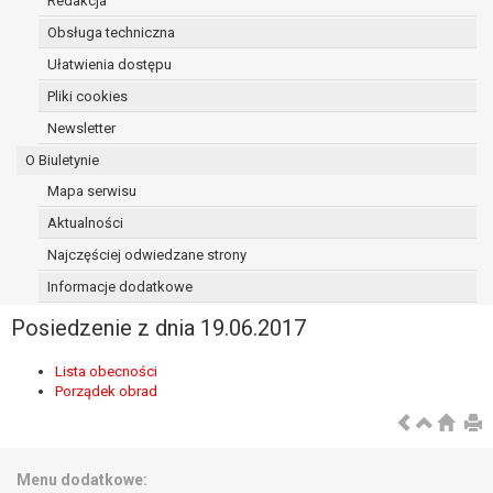
Redakcja
osoba, której dane dotyczą, wniosła
Obsługa techniczna
sprzeciw wobec przetwarzania
Ułatwienia dostępu
danych - do czasu ustalenia czy
prawnie uzasadnione podstawy po
Pliki cookies
stronie administratora są nadrzędne
Newsletter
wobec podstawy sprzeciwu;
O Biuletynie
prawo do przenoszenia danych na
podstawie art. 20 RODO, w przypadku gdy
Mapa serwisu
łącznie spełnione są następujące przesłanki:
Aktualności
przetwarzanie danych odbywa się na
Najczęściej odwiedzane strony
podstawie umowy zawartej z osobą,
której dane dotyczą lub na podstawie
Informacje dodatkowe
zgody wyrażonej przez tą osobę,
Posiedzenie z dnia 19.06.2017
przetwarzanie odbywa się w sposób
zautomatyzowany;
Lista obecności
prawo sprzeciwu wobec przetwarzania
Porządek obrad
danych na podstawie art. 21 RODO, wobec
przetwarzania danych osobowych, którego
podstawą prawną jest:
niezbędność przetwarzania do
Menu dodatkowe: