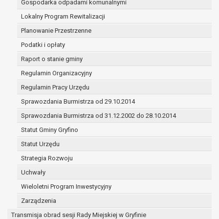
Gospodarka odpadami komunalnymi
(merytorycznych), a także obowiązków i
zadań zleconych przez instytucje
Lokalny Program Rewitalizacji
nadrzędne wobec Gminy;
Planowanie Przestrzenne
zawarcia i realizacji umów;
Podatki i opłaty
ochrony żywotnych interesów osoby, której
Raport o stanie gminy
dane dotyczą, lub innej osoby fizycznej;
wykonania zadania realizowanego w
Regulamin Organizacyjny
interesie publicznym lub w ramach
Regulamin Pracy Urzędu
sprawowania władzy publicznej
Sprawozdania Burmistrza od 29.10.2014
powierzonej administratorowi;
w pozostałych przypadkach dane osobowe
Sprawozdania Burmistrza od 31.12.2002 do 28.10.2014
przetwarzane są wyłącznie na podstawie
Statut Gminy Gryfino
wcześniej udzielonej zgody w zakresie i celu
Statut Urzędu
określonym w treści zgody.
W związku z przetwarzaniem danych w celu
Strategia Rozwoju
wskazanym w pkt. 3, dane osobowe mogą być
Uchwały
udostępniane innym upoważnionym odbiorcom lub
Wieloletni Program Inwestycyjny
kategoriom odbiorców danych osobowych.
Odbiorcami mogą być:
Zarządzenia
podmioty, które przetwarzają dane
Transmisja obrad sesji Rady Miejskiej w Gryfinie