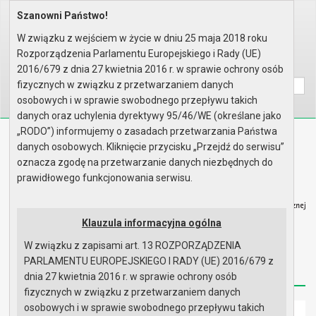
Szanowni Państwo!
Home
Organy
Rada Miejska
VII kadencja Rady Miejskiej
Komisje
Komisja Budżetu, Finansów, Rol..
W związku z wejściem w życie w dniu 25 maja 2018 roku
Rok 2017 - posiedzenia
Posiedzenie z dnia 19.06.2017
Rozporządzenia Parlamentu Europejskiego i Rady (UE)
Wyszukaj na stronie:
A
2016/679 z dnia 27 kwietnia 2016 r. w sprawie ochrony osób
A
A
fizycznych w związku z przetwarzaniem danych
osobowych i w sprawie swobodnego przepływu takich
danych oraz uchylenia dyrektywy 95/46/WE (określane jako
„RODO”) informujemy o zasadach przetwarzania Państwa
Biuletyn Informacji Publicznej
danych osobowych. Kliknięcie przycisku „Przejdź do serwisu”
Urząd Miasta i Gminy w Gryfinie
oznacza zgodę na przetwarzanie danych niezbędnych do
prawidłowego funkcjonowania serwisu.
Klauzula informacyjna ogólna
W związku z zapisami art. 13 ROZPORZĄDZENIA
Strona główna
Mapa serwisu
Aktualności
PARLAMENTU EUROPEJSKIEGO I RADY (UE) 2016/679 z
Redakcja
Instrukcja korzystania
Dostępność
dnia 27 kwietnia 2016 r. w sprawie ochrony osób
fizycznych w związku z przetwarzaniem danych
osobowych i w sprawie swobodnego przepływu takich
Strona główna