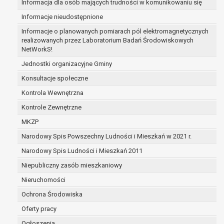
Informacja dla osób mających trudności w komunikowaniu się
zabezpieczenia ewentualnych roszczeń, a w
Informacje nieudostępnione
przypadku wyrażenia zgody na przetwarzanie
danych po zakończeniu i rozliczeniu umowy, do
Informacje o planowanych pomiarach pól elektromagnetycznych
realizowanych przez Laboratorium Badań Środowiskowych
czasu wycofania tej zgody.
NetWorkS!
Ponadto w przypadku umów o dofinansowanie
dane osobowe od momentu pozyskania
Jednostki organizacyjne Gminy
przechowywane są przez okres wynikający z
Konsultacje społeczne
umowy o dofinansowanie zawartej między
Kontrola Wewnętrzna
beneficjentem a określoną instytucją, trwałości
Kontrole Zewnętrzne
danego projektu i konieczności zachowania
dokumentacji projektu do celów kontrolnych.
MKZP
W związku z przetwarzaniem przez
Narodowy Spis Powszechny Ludności i Mieszkań w 2021 r.
administratora danych osobowych przysługuje
Narodowy Spis Ludności i Mieszkań 2011
Pani/Panu:
prawo dostępu do treści danych oraz
Niepubliczny zasób mieszkaniowy
otrzymywania ich kopii na podstawie art. 15
Nieruchomości
RODO;
Ochrona Środowiska
prawo do żądania sprostowania danych na
podstawie art. 16 RODO,
Oferty pracy
w przypadku gdy:
Ogłoszenia