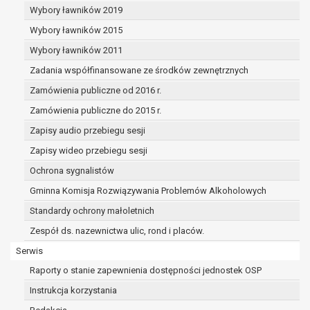
dane osobowe muszą być usunięte w
Wybory ławników 2019
celu wywiązania się z obowiązku
Wybory ławników 2015
wynikającego z przepisów prawa;
prawo do żądania ograniczenia
Wybory ławników 2011
przetwarzania danych osobowych na
Zadania współfinansowane ze środków zewnętrznych
podstawie art. 18 RODO, w przypadku gdy:
Zamówienia publiczne od 2016 r.
osoba, której dane dotyczą
kwestionuje prawidłowość danych
Zamówienia publiczne do 2015 r.
osobowych – na okres pozwalający
Zapisy audio przebiegu sesji
administratorowi sprawdzić
Zapisy wideo przebiegu sesji
prawidłowość tych danych,
przetwarzanie danych jest niezgodne
Ochrona sygnalistów
z prawem, a osoba, której dane
Gminna Komisja Rozwiązywania Problemów Alkoholowych
dotyczą, sprzeciwia się usunięciu
Standardy ochrony małoletnich
danych, żądając w zamian ich
ograniczenia,
Zespół ds. nazewnictwa ulic, rond i placów.
administrator nie potrzebuje już
Serwis
danych dla swoich celów, ale osoba,
Raporty o stanie zapewnienia dostępności jednostek OSP
której dane dotyczą, potrzebuje ich do
ustalenia, obrony lub dochodzenia
Instrukcja korzystania
roszczeń,