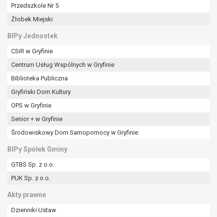
tym również profilowaniu.
Przedszkole Nr 5
Żłobek Miejski
BIPy Jednostek
CSiR w Gryfinie
Centrum Usług Wspólnych w Gryfinie
Biblioteka Publiczna
Gryfiński Dom Kultury
OPS w Gryfinie
Senior + w Gryfinie
Środowiskowy Dom Samopomocy w Gryfinie
BIPy Spółek Gminy
GTBS Sp. z o.o.
PUK Sp. z o.o.
Akty prawne
Dzienniki Ustaw