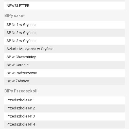
W przypadku gdy przetwarzanie danych
NEWSLETTER
osobowych odbywa się na podstawie zgody osoby
na przetwarzanie danych osobowych (art. 6 ust. 1
BIPy szkół
lit a RODO), przysługuje Pani/Panu prawo do
SP Nr 1 w Gryfinie
cofnięcia tej zgody w dowolnym momencie.
SP Nr 2 w Gryfinie
Cofnięcie to nie ma wpływu na zgodność
przetwarzania, którego dokonano na podstawie
SP Nr 3 w Gryfinie
zgody przed jej cofnięciem.
Szkoła Muzyczna w Gryfinie
Przysługuje Pani/Panu prawo wniesienia skargi do
SP w Chwarstnicy
organu nadzorczego na niezgodne z prawem
SP w Gardnie
przetwarzanie Pani/Pana danych osobowych
przez administratora.
SP w Radziszewie
Organem właściwym do wniesienia skargi jest
SP w Żabnicy
Prezes Urzędu Ochrony Danych Osobowych.
BIPy Przedszkoli
W zależności od sfery, w której przetwarzane są
dane osobowe, podanie danych osobowych jest
Przedszkole Nr 1
dobrowolne albo jest wymogiem ustawowym lub
Przedszkole Nr 2
umownym.
Przedszkole Nr 3
Pani/Pana dane nie będą poddawane
zautomatyzowanemu podejmowaniu decyzji, w
Przedszkole Nr 4