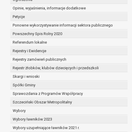
dane są nieprawidłowe lub
Opinie, wyjaśnienia, informacje dodatkowe
niekompletne;
prawo do żądania usunięcia danych
Petycje
osobowych (tzw. prawo do bycia
Ponowne wykorzystywanie informacji sektora publicznego
zapomnianym) na podstawie art. 17 RODO,
Powszechny Spis Rolny 2020
w przypadku gdy:
dane nie są już niezbędne do celów,
Referendum lokalne
dla których były zebrane lub w inny
Rejestry i Ewidencje
sposób przetwarzane,
Rejestry zamówień publicznych
osoba, której dane dotyczą, wniosła
sprzeciw wobec przetwarzania
Rejestr żłobków, klubów dziecięcych i przedszkoli
danych osobowych,
Skargi i wnioski
osoba, której dane dotyczą wycofała
Spółki Gminy
zgodę na przetwarzanie danych
osobowych, która jest podstawą
Sprawozdania z Programów Współpracy
przetwarzania danych i nie ma innej
Szczeciński Obszar Metropolitalny
podstawy prawnej przetwarzania
Wybory
danych,
Wybory ławników 2023
dane osobowe przetwarzane są
niezgodnie z prawem,
Wybory uzupełniające ławników 2021 r.