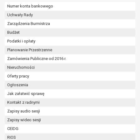
wykonania zadania realizowanego w
Numer konta bankowego
interesie publicznym lub w ramach
Uchwały Rady
sprawowania władzy publicznej
powierzonej administratorowi bądź
Zarządzenia Burmistrza
niezbędność przetwarzania do celów
Budżet
wynikających z prawnie
Podatki i opłaty
uzasadnionych interesów
Planowanie Przestrzenne
realizowanych przez administratora
lub przez stronę trzecią.
Zamówienia Publiczne od 2016 r.
Z przyczyn związanych z Pani/Pana
Nieruchomości
szczególną sytuacją. W razie wniesienia
Oferty pracy
sprzeciwu, administrator nie może już
przetwarzać tych danych osobowych, chyba
Ogłoszenia
że wykaże on istnienie ważnych prawnie
Jak załatwić sprawę
uzasadnionych podstaw do przetwarzania,
Kontakt z radnymi
nadrzędnych wobec interesów, praw i
Zapisy audio sesji
wolności osoby, której dane dotyczą, lub
podstaw do ustalenia, dochodzenia lub
Zapisy wideo sesji
obrony roszczeń.
CEIDG
RIOS