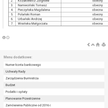
2.
Kozakiewicz Zbigniew
obecny
3.
Namieciński Tomasz
obecny
4.
Pieczyńska Magdalena
obecna
5.
Polański Roman
obecny
6.
Urbański Andrzej
obecny
7.
Wisińska Małgorzata
obecna
Menu dodatkowe:
Numer konta bankowego
Uchwały Rady
Zarządzenia Burmistrza
Budżet
Podatki i opłaty
Planowanie Przestrzenne
Zamówienia Publiczne od 2016 r.