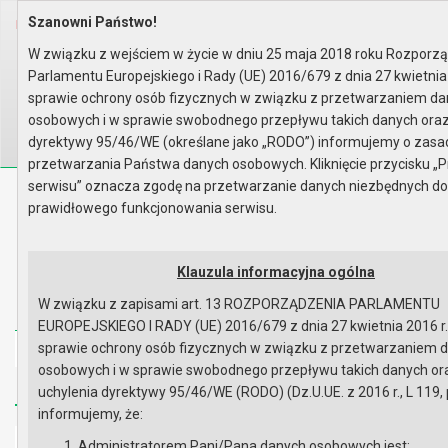
Szanowni Państwo!
Home
Organy
Rada Miejska
VIII kadencja Rady Miejskiej
Komisje
Komisja Rewizyjna
Rok 2019 - posiedzenia
W związku z wejściem w życie w dniu 25 maja 2018 roku Rozporz
Posiedzenie z dnia 24.04.2019
Lista obecności
Parlamentu Europejskiego i Rady (UE) 2016/679 z dnia 27 kwietnia
Wyszukaj na stronie:
A
sprawie ochrony osób fizycznych w związku z przetwarzaniem d
A
A
osobowych i w sprawie swobodnego przepływu takich danych oraz
dyrektywy 95/46/WE (określane jako „RODO”) informujemy o zas
przetwarzania Państwa danych osobowych. Kliknięcie przycisku „P
serwisu” oznacza zgodę na przetwarzanie danych niezbędnych d
Biuletyn Informacji Publicznej
prawidłowego funkcjonowania serwisu.
Urząd Miasta i Gminy w Gryfinie
Klauzula informacyjna ogólna
W związku z zapisami art. 13 ROZPORZĄDZENIA PARLAMENTU
EUROPEJSKIEGO I RADY (UE) 2016/679 z dnia 27 kwietnia 2016 r
sprawie ochrony osób fizycznych w związku z przetwarzaniem 
Strona główna
Mapa serwisu
Aktualności
osobowych i w sprawie swobodnego przepływu takich danych or
Redakcja
Instrukcja korzystania
Dostępność
uchylenia dyrektywy 95/46/WE (RODO) (Dz.U.UE. z 2016 r., L 119, 
informujemy, że:
Strona główna
Administratorem Pani/Pana danych osobowych jest: