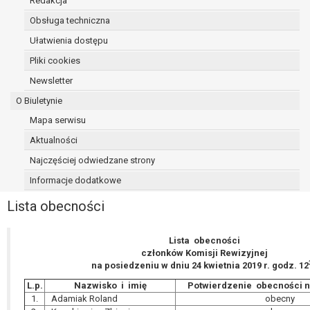
Redakcja
Przysługuje Pani/Panu prawo wniesienia skargi do organu
nadzorczego na niezgodne z prawem przetwarzanie Pan
Obsługa techniczna
danych osobowych przez administratora.
Ułatwienia dostępu
Organem właściwym do wniesienia skargi jest Prezes Urz
Pliki cookies
Ochrony Danych Osobowych.
W zależności od sfery, w której przetwarzane są dane oso
Newsletter
podanie danych osobowych jest dobrowolne albo jest wy
O Biuletynie
ustawowym lub umownym.
Mapa serwisu
Pani/Pana dane nie będą poddawane zautomatyzowane
podejmowaniu decyzji, w tym również profilowaniu.
Aktualności
Najczęściej odwiedzane strony
Informacje dodatkowe
Lista obecności
Lista obecności
członków Komisji Rewizyjnej
na posiedzeniu w dniu 24 kwietnia 2019 r. godz. 12
L.p.
Nazwisko i imię
Potwierdzenie obecności n
1.
Adamiak Roland
obecny