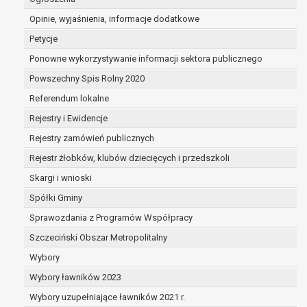
osoba, której dane dotyczą, sprzeciwia się usu
Opinie, wyjaśnienia, informacje dodatkowe
danych, żądając w zamian ich ograniczenia,
administrator nie potrzebuje już danych dla s
Petycje
celów, ale osoba, której dane dotyczą, potrzeb
Ponowne wykorzystywanie informacji sektora publicznego
ustalenia, obrony lub dochodzenia roszczeń,
Powszechny Spis Rolny 2020
osoba, której dane dotyczą, wniosła sprzeci
przetwarzania danych - do czasu ustalenia c
Referendum lokalne
uzasadnione podstawy po stronie administrat
Rejestry i Ewidencje
nadrzędne wobec podstawy sprzeciwu;
Rejestry zamówień publicznych
prawo do przenoszenia danych na podstawie art. 2
przypadku gdy łącznie spełnione są następujące prz
Rejestr żłobków, klubów dziecięcych i przedszkoli
przetwarzanie danych odbywa się na podsta
Skargi i wnioski
zawartej z osobą, której dane dotyczą lub na
Spółki Gminy
zgody wyrażonej przez tą osobę,
przetwarzanie odbywa się w sposób
Sprawozdania z Programów Współpracy
zautomatyzowany;
Szczeciński Obszar Metropolitalny
prawo sprzeciwu wobec przetwarzania danych na 
Wybory
art. 21 RODO, wobec przetwarzania danych osobow
Wybory ławników 2023
którego podstawą prawną jest:
niezbędność przetwarzania do wykonania za
Wybory uzupełniające ławników 2021 r.