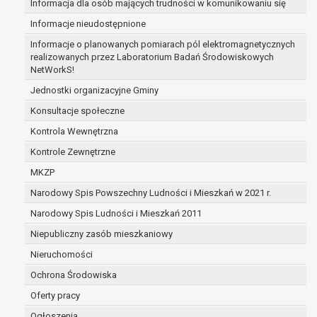
Informacja dla osób mających trudności w komunikowaniu się
prawo do żądania usunięcia danych osobowych (tzw
Informacje nieudostępnione
bycia zapomnianym) na podstawie art. 17 RODO, w 
gdy:
Informacje o planowanych pomiarach pól elektromagnetycznych
realizowanych przez Laboratorium Badań Środowiskowych
dane nie są już niezbędne do celów, dla któryc
NetWorkS!
zebrane lub w inny sposób przetwarzane,
osoba, której dane dotyczą, wniosła sprzeci
Jednostki organizacyjne Gminy
przetwarzania danych osobowych,
Konsultacje społeczne
osoba, której dane dotyczą wycofała zgodę n
Kontrola Wewnętrzna
przetwarzanie danych osobowych, która jest
Kontrole Zewnętrzne
przetwarzania danych i nie ma innej podstaw
przetwarzania danych,
MKZP
dane osobowe przetwarzane są niezgodnie 
Narodowy Spis Powszechny Ludności i Mieszkań w 2021 r.
dane osobowe muszą być usunięte w celu wy
Narodowy Spis Ludności i Mieszkań 2011
się z obowiązku wynikającego z przepisów pr
prawo do żądania ograniczenia przetwarzania dany
Niepubliczny zasób mieszkaniowy
osobowych na podstawie art. 18 RODO, w przypadku
Nieruchomości
osoba, której dane dotyczą kwestionuje praw
Ochrona Środowiska
danych osobowych – na okres pozwalający
administratorowi sprawdzić prawidłowość tyc
Oferty pracy
przetwarzanie danych jest niezgodne z praw
Ogłoszenia