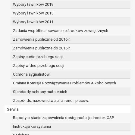
realizowanego w interesie publicznym lub w
Wybory ławników 2019
sprawowania władzy publicznej powierzonej
Wybory ławników 2015
administratorowi bądź
niezbędność przetwarzania do celów wynikaj
Wybory ławników 2011
prawnie uzasadnionych interesów realizowan
Zadania współfinansowane ze środków zewnętrznych
administratora lub przez stronę trzecią.
Zamówienia publiczne od 2016 r.
Z przyczyn związanych z Pani/Pana szczególną syt
razie wniesienia sprzeciwu, administrator nie może 
Zamówienia publiczne do 2015 r.
przetwarzać tych danych osobowych, chyba że wyk
Zapisy audio przebiegu sesji
istnienie ważnych prawnie uzasadnionych podstaw 
Zapisy wideo przebiegu sesji
przetwarzania, nadrzędnych wobec interesów, praw 
osoby, której dane dotyczą, lub podstaw do ustalenia
Ochrona sygnalistów
dochodzenia lub obrony roszczeń.
Gminna Komisja Rozwiązywania Problemów Alkoholowych
Standardy ochrony małoletnich
W przypadku gdy przetwarzanie danych osobowych odbyw
Zespół ds. nazewnictwa ulic, rond i placów.
podstawie zgody osoby na przetwarzanie danych osobowyc
Serwis
ust. 1 lit a RODO), przysługuje Pani/Panu prawo do cofnięci
zgody w dowolnym momencie. Cofnięcie to nie ma wpływ
Raporty o stanie zapewnienia dostępności jednostek OSP
zgodność przetwarzania, którego dokonano na podstawie
Instrukcja korzystania
przed jej cofnięciem.