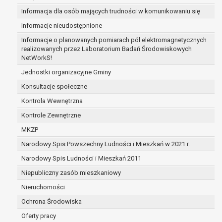
prawo do żądania usunięcia danych osobowych (tzw
Informacja dla osób mających trudności w komunikowaniu się
bycia zapomnianym) na podstawie art. 17 RODO, w 
Informacje nieudostępnione
gdy:
Informacje o planowanych pomiarach pól elektromagnetycznych
dane nie są już niezbędne do celów, dla któryc
realizowanych przez Laboratorium Badań Środowiskowych
zebrane lub w inny sposób przetwarzane,
NetWorkS!
osoba, której dane dotyczą, wniosła sprzeci
Jednostki organizacyjne Gminy
przetwarzania danych osobowych,
osoba, której dane dotyczą wycofała zgodę n
Konsultacje społeczne
przetwarzanie danych osobowych, która jest
Kontrola Wewnętrzna
przetwarzania danych i nie ma innej podstaw
Kontrole Zewnętrzne
przetwarzania danych,
dane osobowe przetwarzane są niezgodnie 
MKZP
dane osobowe muszą być usunięte w celu wy
Narodowy Spis Powszechny Ludności i Mieszkań w 2021 r.
się z obowiązku wynikającego z przepisów pr
Narodowy Spis Ludności i Mieszkań 2011
prawo do żądania ograniczenia przetwarzania dany
osobowych na podstawie art. 18 RODO, w przypadku
Niepubliczny zasób mieszkaniowy
osoba, której dane dotyczą kwestionuje praw
Nieruchomości
danych osobowych – na okres pozwalający
Ochrona Środowiska
administratorowi sprawdzić prawidłowość tyc
przetwarzanie danych jest niezgodne z praw
Oferty pracy