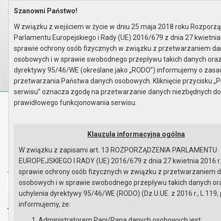
Szanowni Państwo!
Home
Organy
Rada Miejska
VIII kadencja Rady Miejskiej
Komisje
Komisja Budżetu, Finansów, Rol..
W związku z wejściem w życie w dniu 25 maja 2018 roku Rozporz
Rok 2020 - posiedzenia
Posiedzenie z dnia 28 stycznia..
Parlamentu Europejskiego i Rady (UE) 2016/679 z dnia 27 kwietnia
Lista obecności
sprawie ochrony osób fizycznych w związku z przetwarzaniem d
Wyszukaj na stronie:
A
A
osobowych i w sprawie swobodnego przepływu takich danych oraz
A
dyrektywy 95/46/WE (określane jako „RODO”) informujemy o zas
przetwarzania Państwa danych osobowych. Kliknięcie przycisku „P
serwisu” oznacza zgodę na przetwarzanie danych niezbędnych d
prawidłowego funkcjonowania serwisu.
Biuletyn Informacji Publicznej
Urząd Miasta i Gminy w Gryfinie
Klauzula informacyjna ogólna
W związku z zapisami art. 13 ROZPORZĄDZENIA PARLAMENTU
EUROPEJSKIEGO I RADY (UE) 2016/679 z dnia 27 kwietnia 2016 r
sprawie ochrony osób fizycznych w związku z przetwarzaniem 
Strona główna
Mapa serwisu
Aktualności
osobowych i w sprawie swobodnego przepływu takich danych or
uchylenia dyrektywy 95/46/WE (RODO) (Dz.U.UE. z 2016 r., L 119, 
Redakcja
Instrukcja korzystania
Dostępność
informujemy, że:
Administratorem Pani/Pana danych osobowych jest: