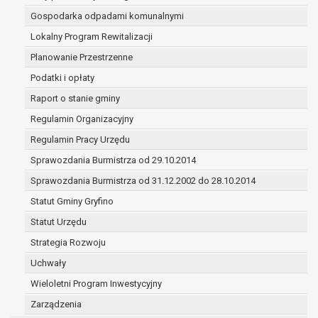
w ramach sprawowania władzy publicznej powierzo
Gospodarka odpadami komunalnymi
administratorowi;
Lokalny Program Rewitalizacji
w pozostałych przypadkach dane osobowe przetwa
wyłącznie na podstawie wcześniej udzielonej zgody
Planowanie Przestrzenne
zakresie i celu określonym w treści zgody.
Podatki i opłaty
W związku z przetwarzaniem danych w celu wskazanym w 
Raport o stanie gminy
dane osobowe mogą być udostępniane innym upoważnio
odbiorcom lub kategoriom odbiorców danych osobowych.
Regulamin Organizacyjny
Odbiorcami mogą być:
Regulamin Pracy Urzędu
podmioty, które przetwarzają dane osobowe w imie
Sprawozdania Burmistrza od 29.10.2014
administratora na podstawie zawartej z nim umowy
powierzenia przetwarzania danych osobowych;
Sprawozdania Burmistrza od 31.12.2002 do 28.10.2014
podmioty upoważnione do odbioru danych osobowy
Statut Gminy Gryfino
podstawie odpowiednich przepisów prawa.
Statut Urzędu
Pani/Pana dane osobowe będą przetwarzane przez okres
niezbędny do realizacji celu dla jakiego zostały zebrane o
Strategia Rozwoju
z terminami archiwizacji określonymi przez przepisy praw
Uchwały
powszechnie obowiązującego.
Wieloletni Program Inwestycyjny
W przypadku, gdy dane osobowe przetwarzane są na pod
Zarządzenia
zgody osoby, której dane dotyczą przetwarzanie odbywa s