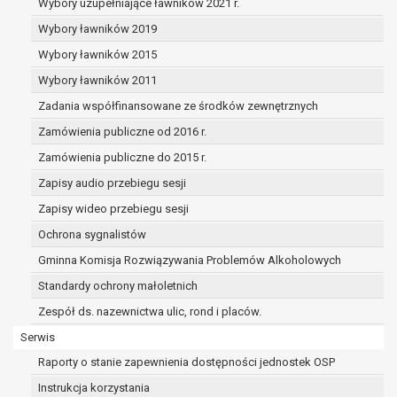
realizowanego w interesie publicznym lub w
Wybory uzupełniające ławników 2021 r.
sprawowania władzy publicznej powierzonej
Wybory ławników 2019
administratorowi bądź
Wybory ławników 2015
niezbędność przetwarzania do celów wynikaj
prawnie uzasadnionych interesów realizowan
Wybory ławników 2011
administratora lub przez stronę trzecią.
Zadania współfinansowane ze środków zewnętrznych
Z przyczyn związanych z Pani/Pana szczególną syt
Zamówienia publiczne od 2016 r.
razie wniesienia sprzeciwu, administrator nie może 
przetwarzać tych danych osobowych, chyba że wyk
Zamówienia publiczne do 2015 r.
istnienie ważnych prawnie uzasadnionych podstaw 
Zapisy audio przebiegu sesji
przetwarzania, nadrzędnych wobec interesów, praw 
Zapisy wideo przebiegu sesji
osoby, której dane dotyczą, lub podstaw do ustalenia
Ochrona sygnalistów
dochodzenia lub obrony roszczeń.
Gminna Komisja Rozwiązywania Problemów Alkoholowych
W przypadku gdy przetwarzanie danych osobowych odbyw
Standardy ochrony małoletnich
podstawie zgody osoby na przetwarzanie danych osobowyc
Zespół ds. nazewnictwa ulic, rond i placów.
ust. 1 lit a RODO), przysługuje Pani/Panu prawo do cofnięci
Serwis
zgody w dowolnym momencie. Cofnięcie to nie ma wpływ
zgodność przetwarzania, którego dokonano na podstawie
Raporty o stanie zapewnienia dostępności jednostek OSP
przed jej cofnięciem.
Instrukcja korzystania