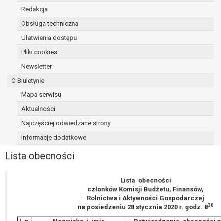
Przysługuje Pani/Panu prawo wniesienia skargi do organu
Redakcja
nadzorczego na niezgodne z prawem przetwarzanie Pan
danych osobowych przez administratora.
Obsługa techniczna
Organem właściwym do wniesienia skargi jest Prezes Urz
Ułatwienia dostępu
Ochrony Danych Osobowych.
Pliki cookies
W zależności od sfery, w której przetwarzane są dane oso
Newsletter
podanie danych osobowych jest dobrowolne albo jest wy
ustawowym lub umownym.
O Biuletynie
Pani/Pana dane nie będą poddawane zautomatyzowane
Mapa serwisu
podejmowaniu decyzji, w tym również profilowaniu.
Aktualności
Najczęściej odwiedzane strony
Informacje dodatkowe
Lista obecności
Lista obecności
członków Komisji Budżetu, Finansów,
Rolnictwa i Aktywności Gospodarczej
30
na posiedzeniu 28 stycznia 2020 r. godz. 8