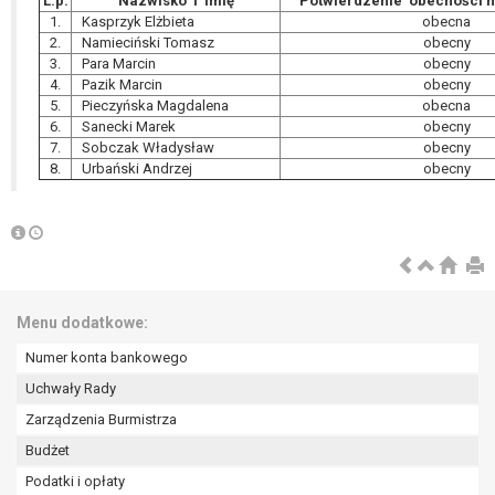
L.p.
Nazwisko i imię
Potwierdzenie obecności n
1.
Kasprzyk Elżbieta
obecna
2.
Namieciński Tomasz
obecny
3.
Para Marcin
obecny
4.
Pazik Marcin
obecny
5.
Pieczyńska Magdalena
obecna
6.
Sanecki Marek
obecny
7.
Sobczak Władysław
obecny
8.
Urbański Andrzej
obecny
Menu dodatkowe:
Numer konta bankowego
Uchwały Rady
Zarządzenia Burmistrza
Budżet
Podatki i opłaty