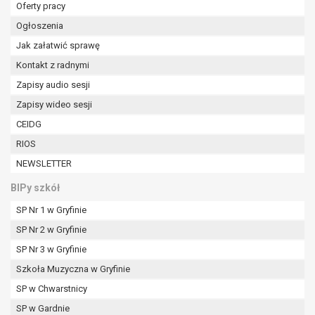
Oferty pracy
W przypadku gdy przetwarzanie danych
osobowych odbywa się na podstawie zgody osoby
Ogłoszenia
na przetwarzanie danych osobowych (art. 6 ust. 1
Jak załatwić sprawę
lit a RODO), przysługuje Pani/Panu prawo do
Kontakt z radnymi
cofnięcia tej zgody w dowolnym momencie.
Cofnięcie to nie ma wpływu na zgodność
Zapisy audio sesji
przetwarzania, którego dokonano na podstawie
Zapisy wideo sesji
zgody przed jej cofnięciem.
CEIDG
Przysługuje Pani/Panu prawo wniesienia skargi do
RIOS
organu nadzorczego na niezgodne z prawem
przetwarzanie Pani/Pana danych osobowych
NEWSLETTER
przez administratora.
BIPy szkół
Organem właściwym do wniesienia skargi jest
Prezes Urzędu Ochrony Danych Osobowych.
SP Nr 1 w Gryfinie
W zależności od sfery, w której przetwarzane są
SP Nr 2 w Gryfinie
dane osobowe, podanie danych osobowych jest
SP Nr 3 w Gryfinie
dobrowolne albo jest wymogiem ustawowym lub
Szkoła Muzyczna w Gryfinie
umownym.
Pani/Pana dane nie będą poddawane
SP w Chwarstnicy
zautomatyzowanemu podejmowaniu decyzji, w
SP w Gardnie