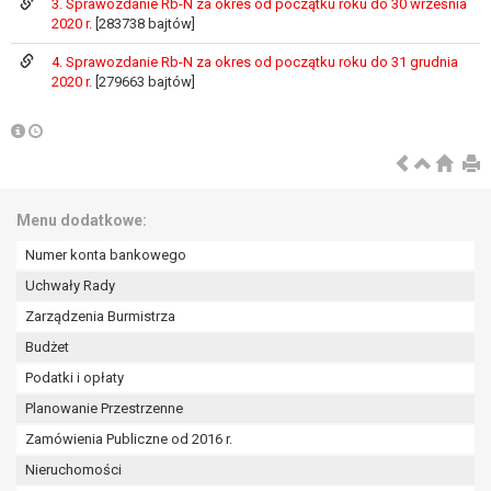
3. Sprawozdanie Rb-N za okres od początku roku do 30 września
wykonania zadania realizowanego w
2020 r.
[283738 bajtów]
interesie publicznym lub w ramach
sprawowania władzy publicznej
4. Sprawozdanie Rb-N za okres od początku roku do 31 grudnia
powierzonej administratorowi bądź
2020 r.
[279663 bajtów]
niezbędność przetwarzania do celów
wynikających z prawnie
uzasadnionych interesów
realizowanych przez administratora
lub przez stronę trzecią.
Menu dodatkowe:
Z przyczyn związanych z Pani/Pana
szczególną sytuacją. W razie wniesienia
Numer konta bankowego
sprzeciwu, administrator nie może już
Uchwały Rady
przetwarzać tych danych osobowych, chyba
Zarządzenia Burmistrza
że wykaże on istnienie ważnych prawnie
uzasadnionych podstaw do przetwarzania,
Budżet
nadrzędnych wobec interesów, praw i
Podatki i opłaty
wolności osoby, której dane dotyczą, lub
Planowanie Przestrzenne
podstaw do ustalenia, dochodzenia lub
Zamówienia Publiczne od 2016 r.
obrony roszczeń.
Nieruchomości