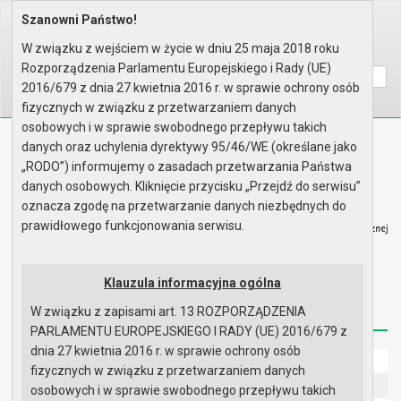
Szanowni Państwo!
Home
Informacje
Budżet
ROK 2020
Sprawozdanie N
W związku z wejściem w życie w dniu 25 maja 2018 roku
Wyszukaj na stronie:
A
A
A
Rozporządzenia Parlamentu Europejskiego i Rady (UE)
2016/679 z dnia 27 kwietnia 2016 r. w sprawie ochrony osób
fizycznych w związku z przetwarzaniem danych
osobowych i w sprawie swobodnego przepływu takich
Biuletyn Informacji Publicznej
danych oraz uchylenia dyrektywy 95/46/WE (określane jako
Urząd Miasta i Gminy w Gryfinie
„RODO”) informujemy o zasadach przetwarzania Państwa
danych osobowych. Kliknięcie przycisku „Przejdź do serwisu”
oznacza zgodę na przetwarzanie danych niezbędnych do
prawidłowego funkcjonowania serwisu.
Strona główna
Mapa serwisu
Aktualności
Klauzula informacyjna ogólna
W związku z zapisami art. 13 ROZPORZĄDZENIA
Redakcja
Instrukcja korzystania
Dostępność
PARLAMENTU EUROPEJSKIEGO I RADY (UE) 2016/679 z
dnia 27 kwietnia 2016 r. w sprawie ochrony osób
Strona główna
fizycznych w związku z przetwarzaniem danych
UMiG - telefony wewnętrzne
osobowych i w sprawie swobodnego przepływu takich