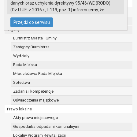
danych oraz uchylenia dyrektywy 95/46/WE (RODO)
Ochrona danych osobowych
(Dz.U.UE. z 2016 r., L 119, poz. 1) informujemy, że:
Urząd Miasta i Gminy w Gryfinie
Administratorem Pani/Pana danych osobowych
Straż Miejska
Przejdź do serwisu
jest:
Organy
Burmistrz Miasta i Gminy Gryfino
Burmistrz Miasta i Gminy
ul. 1 Maja 16
74 -100 Gryfino
Zastępcy Burmistrza
telefon: 91 416 20 11
Wydziały
e-mail:
burmistrz@gryfino.pl
Rada Miejska
Dane kontaktowe Inspektora Ochrony Danych:
telefon: 91 416 20 11
Młodzieżowa Rada Miejska
e-mail:
iod@gryfino.pl
Sołectwa
Pani/Pana dane osobowe przetwarzane są
Zadania i kompetencje
zgodnie z obowiązującymi przepisami prawa w
celu:
Oświadczenia majątkowe
realizacji zadań wynikających z przepisów
Prawo lokalne
prawa, a w szczególności ustawy z dnia 8
Akty prawa miejscowego
marca 1990 r. o samorządzie gminnym
Gospodarka odpadami komunalnymi
(Dz.U. z 2017r., poz. 1875 ze zm.) oraz z
szeregu ustaw kompetencyjnych
Lokalny Program Rewitalizacji