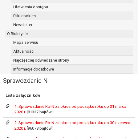
osoba, której dane dotyczą, wniosła
Ułatwienia dostępu
sprzeciw wobec przetwarzania
Pliki cookies
danych - do czasu ustalenia czy
Newsletter
prawnie uzasadnione podstawy po
stronie administratora są nadrzędne
O Biuletynie
wobec podstawy sprzeciwu;
Mapa serwisu
prawo do przenoszenia danych na
Aktualności
podstawie art. 20 RODO, w przypadku gdy
łącznie spełnione są następujące przesłanki:
Najczęściej odwiedzane strony
przetwarzanie danych odbywa się na
Informacje dodatkowe
podstawie umowy zawartej z osobą,
której dane dotyczą lub na podstawie
Sprawozdanie N
zgody wyrażonej przez tą osobę,
przetwarzanie odbywa się w sposób
Lista załączników:
zautomatyzowany;
prawo sprzeciwu wobec przetwarzania
1. Sprawozdanie Rb-N za okres od początku roku do 31 marca
2020 r.
[81337 bajtów]
danych na podstawie art. 21 RODO, wobec
przetwarzania danych osobowych, którego
2. Sprawozdanie Rb-N za okres od początku roku do 30 czerwca
podstawą prawną jest:
2020 r.
[96078 bajtów]
niezbędność przetwarzania do