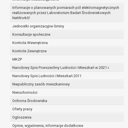
zabezpieczenia ewentualnych roszczeń, a w
Informacje o planowanych pomiarach pól elektromagnetycznych
przypadku wyrażenia zgody na przetwarzanie
realizowanych przez Laboratorium Badań Środowiskowych
danych po zakończeniu i rozliczeniu umowy, do
NetWorkS!
czasu wycofania tej zgody.
Jednostki organizacyjne Gminy
Ponadto w przypadku umów o dofinansowanie
Konsultacje społeczne
dane osobowe od momentu pozyskania
przechowywane są przez okres wynikający z
Kontrola Wewnętrzna
umowy o dofinansowanie zawartej między
Kontrole Zewnętrzne
beneficjentem a określoną instytucją, trwałości
MKZP
danego projektu i konieczności zachowania
Narodowy Spis Powszechny Ludności i Mieszkań w 2021 r.
dokumentacji projektu do celów kontrolnych.
W związku z przetwarzaniem przez
Narodowy Spis Ludności i Mieszkań 2011
administratora danych osobowych przysługuje
Niepubliczny zasób mieszkaniowy
Pani/Panu:
Nieruchomości
prawo dostępu do treści danych oraz
otrzymywania ich kopii na podstawie art. 15
Ochrona Środowiska
RODO;
Oferty pracy
prawo do żądania sprostowania danych na
Ogłoszenia
podstawie art. 16 RODO,
w przypadku gdy:
Opinie, wyjaśnienia, informacje dodatkowe