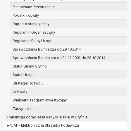
(merytorycznych), a także obowiązków i
Planowanie Przestrzenne
zadań zleconych przez instytucje
Podatki i opłaty
nadrzędne wobec Gminy;
zawarcia i realizacji umów;
Raport o stanie gminy
ochrony żywotnych interesów osoby, której
Regulamin Organizacyjny
dane dotyczą, lub innej osoby fizycznej;
Regulamin Pracy Urzędu
wykonania zadania realizowanego w
interesie publicznym lub w ramach
Sprawozdania Burmistrza od 29.10.2014
sprawowania władzy publicznej
Sprawozdania Burmistrza od 31.12.2002 do 28.10.2014
powierzonej administratorowi;
Statut Gminy Gryfino
w pozostałych przypadkach dane osobowe
przetwarzane są wyłącznie na podstawie
Statut Urzędu
wcześniej udzielonej zgody w zakresie i celu
Strategia Rozwoju
określonym w treści zgody.
Uchwały
W związku z przetwarzaniem danych w celu
wskazanym w pkt. 3, dane osobowe mogą być
Wieloletni Program Inwestycyjny
udostępniane innym upoważnionym odbiorcom lub
Zarządzenia
kategoriom odbiorców danych osobowych.
Transmisja obrad sesji Rady Miejskiej w Gryfinie
Odbiorcami mogą być:
ePUAP - Elektroniczna Skrzynka Podawcza
podmioty, które przetwarzają dane