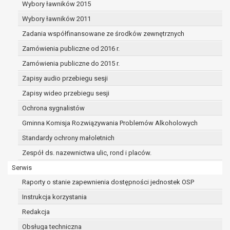
dane osobowe muszą być usunięte w
Wybory ławników 2015
celu wywiązania się z obowiązku
Wybory ławników 2011
wynikającego z przepisów prawa;
Zadania współfinansowane ze środków zewnętrznych
prawo do żądania ograniczenia
przetwarzania danych osobowych na
Zamówienia publiczne od 2016 r.
podstawie art. 18 RODO, w przypadku gdy:
Zamówienia publiczne do 2015 r.
osoba, której dane dotyczą
Zapisy audio przebiegu sesji
kwestionuje prawidłowość danych
osobowych – na okres pozwalający
Zapisy wideo przebiegu sesji
administratorowi sprawdzić
Ochrona sygnalistów
prawidłowość tych danych,
Gminna Komisja Rozwiązywania Problemów Alkoholowych
przetwarzanie danych jest niezgodne
z prawem, a osoba, której dane
Standardy ochrony małoletnich
dotyczą, sprzeciwia się usunięciu
Zespół ds. nazewnictwa ulic, rond i placów.
danych, żądając w zamian ich
Serwis
ograniczenia,
administrator nie potrzebuje już
Raporty o stanie zapewnienia dostępności jednostek OSP
danych dla swoich celów, ale osoba,
Instrukcja korzystania
której dane dotyczą, potrzebuje ich do
Redakcja
ustalenia, obrony lub dochodzenia
roszczeń,
Obsługa techniczna