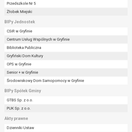
tym również profilowaniu.
Przedszkole Nr 5
Żłobek Miejski
BIPy Jednostek
CSiR w Gryfinie
Centrum Usług Wspólnych w Gryfinie
Biblioteka Publiczna
Gryfiński Dom Kultury
OPS w Gryfinie
Senior + w Gryfinie
Środowiskowy Dom Samopomocy w Gryfinie
BIPy Spółek Gminy
GTBS Sp. z o.o.
PUK Sp. z o.o.
Akty prawne
Dzienniki Ustaw