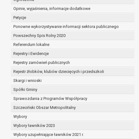
dane są nieprawidłowe lub
Opinie, wyjaśnienia, informacje dodatkowe
niekompletne;
prawo do żądania usunięcia danych
Petycje
osobowych (tzw. prawo do bycia
Ponowne wykorzystywanie informacji sektora publicznego
zapomnianym) na podstawie art. 17 RODO,
Powszechny Spis Rolny 2020
w przypadku gdy:
dane nie są już niezbędne do celów,
Referendum lokalne
dla których były zebrane lub w inny
Rejestry i Ewidencje
sposób przetwarzane,
Rejestry zamówień publicznych
osoba, której dane dotyczą, wniosła
sprzeciw wobec przetwarzania
Rejestr żłobków, klubów dziecięcych i przedszkoli
danych osobowych,
Skargi i wnioski
osoba, której dane dotyczą wycofała
Spółki Gminy
zgodę na przetwarzanie danych
osobowych, która jest podstawą
Sprawozdania z Programów Współpracy
przetwarzania danych i nie ma innej
Szczeciński Obszar Metropolitalny
podstawy prawnej przetwarzania
Wybory
danych,
Wybory ławników 2023
dane osobowe przetwarzane są
niezgodnie z prawem,
Wybory uzupełniające ławników 2021 r.