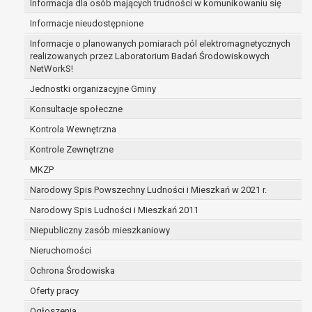
Informacja dla osób mających trudności w komunikowaniu się
zabezpieczenia ewentualnych roszczeń, a w
Informacje nieudostępnione
przypadku wyrażenia zgody na przetwarzanie
danych po zakończeniu i rozliczeniu umowy, do
Informacje o planowanych pomiarach pól elektromagnetycznych
realizowanych przez Laboratorium Badań Środowiskowych
czasu wycofania tej zgody.
NetWorkS!
Ponadto w przypadku umów o dofinansowanie
dane osobowe od momentu pozyskania
Jednostki organizacyjne Gminy
przechowywane są przez okres wynikający z
Konsultacje społeczne
umowy o dofinansowanie zawartej między
Kontrola Wewnętrzna
beneficjentem a określoną instytucją, trwałości
Kontrole Zewnętrzne
danego projektu i konieczności zachowania
dokumentacji projektu do celów kontrolnych.
MKZP
W związku z przetwarzaniem przez
Narodowy Spis Powszechny Ludności i Mieszkań w 2021 r.
administratora danych osobowych przysługuje
Narodowy Spis Ludności i Mieszkań 2011
Pani/Panu:
prawo dostępu do treści danych oraz
Niepubliczny zasób mieszkaniowy
otrzymywania ich kopii na podstawie art. 15
Nieruchomości
RODO;
Ochrona Środowiska
prawo do żądania sprostowania danych na
podstawie art. 16 RODO,
Oferty pracy
w przypadku gdy:
Ogłoszenia