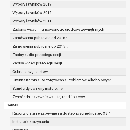
dane osobowe muszą być usunięte w
Wybory ławników 2019
celu wywiązania się z obowiązku
Wybory ławników 2015
wynikającego z przepisów prawa;
prawo do żądania ograniczenia
Wybory ławników 2011
przetwarzania danych osobowych na
Zadania współfinansowane ze środków zewnętrznych
podstawie art. 18 RODO, w przypadku gdy:
Zamówienia publiczne od 2016 r.
osoba, której dane dotyczą
kwestionuje prawidłowość danych
Zamówienia publiczne do 2015 r.
osobowych – na okres pozwalający
Zapisy audio przebiegu sesji
administratorowi sprawdzić
Zapisy wideo przebiegu sesji
prawidłowość tych danych,
przetwarzanie danych jest niezgodne
Ochrona sygnalistów
z prawem, a osoba, której dane
Gminna Komisja Rozwiązywania Problemów Alkoholowych
dotyczą, sprzeciwia się usunięciu
Standardy ochrony małoletnich
danych, żądając w zamian ich
ograniczenia,
Zespół ds. nazewnictwa ulic, rond i placów.
administrator nie potrzebuje już
Serwis
danych dla swoich celów, ale osoba,
Raporty o stanie zapewnienia dostępności jednostek OSP
której dane dotyczą, potrzebuje ich do
ustalenia, obrony lub dochodzenia
Instrukcja korzystania
roszczeń,