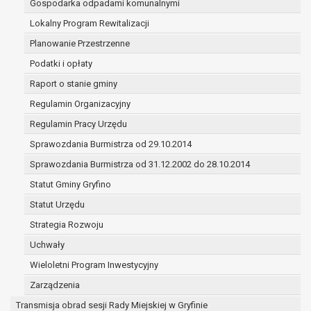
Gospodarka odpadami komunalnymi
(merytorycznych), a także obowiązków i
zadań zleconych przez instytucje
Lokalny Program Rewitalizacji
nadrzędne wobec Gminy;
Planowanie Przestrzenne
zawarcia i realizacji umów;
Podatki i opłaty
ochrony żywotnych interesów osoby, której
Raport o stanie gminy
dane dotyczą, lub innej osoby fizycznej;
wykonania zadania realizowanego w
Regulamin Organizacyjny
interesie publicznym lub w ramach
Regulamin Pracy Urzędu
sprawowania władzy publicznej
Sprawozdania Burmistrza od 29.10.2014
powierzonej administratorowi;
w pozostałych przypadkach dane osobowe
Sprawozdania Burmistrza od 31.12.2002 do 28.10.2014
przetwarzane są wyłącznie na podstawie
Statut Gminy Gryfino
wcześniej udzielonej zgody w zakresie i celu
Statut Urzędu
określonym w treści zgody.
W związku z przetwarzaniem danych w celu
Strategia Rozwoju
wskazanym w pkt. 3, dane osobowe mogą być
Uchwały
udostępniane innym upoważnionym odbiorcom lub
Wieloletni Program Inwestycyjny
kategoriom odbiorców danych osobowych.
Odbiorcami mogą być:
Zarządzenia
podmioty, które przetwarzają dane
Transmisja obrad sesji Rady Miejskiej w Gryfinie