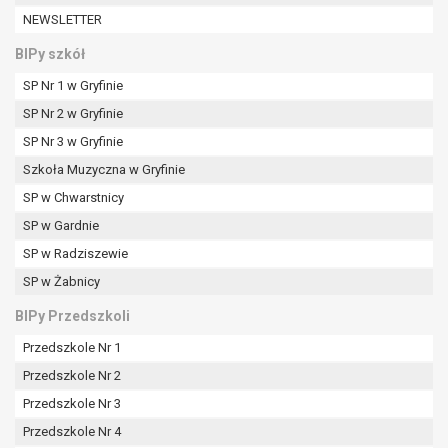
W przypadku gdy przetwarzanie danych
NEWSLETTER
osobowych odbywa się na podstawie zgody osoby
na przetwarzanie danych osobowych (art. 6 ust. 1
BIPy szkół
lit a RODO), przysługuje Pani/Panu prawo do
SP Nr 1 w Gryfinie
cofnięcia tej zgody w dowolnym momencie.
SP Nr 2 w Gryfinie
Cofnięcie to nie ma wpływu na zgodność
przetwarzania, którego dokonano na podstawie
SP Nr 3 w Gryfinie
zgody przed jej cofnięciem.
Szkoła Muzyczna w Gryfinie
Przysługuje Pani/Panu prawo wniesienia skargi do
SP w Chwarstnicy
organu nadzorczego na niezgodne z prawem
SP w Gardnie
przetwarzanie Pani/Pana danych osobowych
przez administratora.
SP w Radziszewie
Organem właściwym do wniesienia skargi jest
SP w Żabnicy
Prezes Urzędu Ochrony Danych Osobowych.
BIPy Przedszkoli
W zależności od sfery, w której przetwarzane są
dane osobowe, podanie danych osobowych jest
Przedszkole Nr 1
dobrowolne albo jest wymogiem ustawowym lub
Przedszkole Nr 2
umownym.
Przedszkole Nr 3
Pani/Pana dane nie będą poddawane
zautomatyzowanemu podejmowaniu decyzji, w
Przedszkole Nr 4