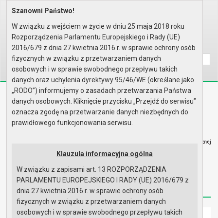
Szanowni Państwo!
Home
Organy
Rada Miejska
VIII kadencja Rady Miejskiej
Komisje
Komisja Budżetu, Finansów, Rol..
W związku z wejściem w życie w dniu 25 maja 2018 roku
Rok 2021 - posiedzenia
Posiedzenie z 28 września 2021..
Rozporządzenia Parlamentu Europejskiego i Rady (UE)
Wyszukaj na stronie:
A
2016/679 z dnia 27 kwietnia 2016 r. w sprawie ochrony osób
A
A
fizycznych w związku z przetwarzaniem danych
osobowych i w sprawie swobodnego przepływu takich
danych oraz uchylenia dyrektywy 95/46/WE (określane jako
„RODO”) informujemy o zasadach przetwarzania Państwa
Biuletyn Informacji Publicznej
danych osobowych. Kliknięcie przycisku „Przejdź do serwisu”
Urząd Miasta i Gminy w Gryfinie
oznacza zgodę na przetwarzanie danych niezbędnych do
prawidłowego funkcjonowania serwisu.
Klauzula informacyjna ogólna
W związku z zapisami art. 13 ROZPORZĄDZENIA
Strona główna
Mapa serwisu
Aktualności
PARLAMENTU EUROPEJSKIEGO I RADY (UE) 2016/679 z
Redakcja
Instrukcja korzystania
Dostępność
dnia 27 kwietnia 2016 r. w sprawie ochrony osób
fizycznych w związku z przetwarzaniem danych
osobowych i w sprawie swobodnego przepływu takich
Strona główna