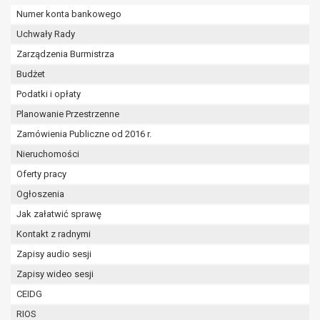
wykonania zadania realizowanego w
Numer konta bankowego
interesie publicznym lub w ramach
Uchwały Rady
sprawowania władzy publicznej
powierzonej administratorowi bądź
Zarządzenia Burmistrza
niezbędność przetwarzania do celów
Budżet
wynikających z prawnie
Podatki i opłaty
uzasadnionych interesów
Planowanie Przestrzenne
realizowanych przez administratora
lub przez stronę trzecią.
Zamówienia Publiczne od 2016 r.
Z przyczyn związanych z Pani/Pana
Nieruchomości
szczególną sytuacją. W razie wniesienia
Oferty pracy
sprzeciwu, administrator nie może już
przetwarzać tych danych osobowych, chyba
Ogłoszenia
że wykaże on istnienie ważnych prawnie
Jak załatwić sprawę
uzasadnionych podstaw do przetwarzania,
Kontakt z radnymi
nadrzędnych wobec interesów, praw i
Zapisy audio sesji
wolności osoby, której dane dotyczą, lub
podstaw do ustalenia, dochodzenia lub
Zapisy wideo sesji
obrony roszczeń.
CEIDG
RIOS