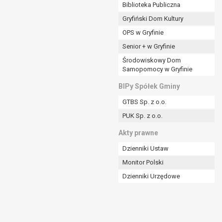
ania władzy publicznej powierzonej
Biblioteka Publiczna
Gryfiński Dom Kultury
stratora lub przez stronę trzecią.
OPS w Gryfinie
rzetwarzać tych danych osobowych, chyba że wykaże
osoby, której dane dotyczą, lub podstaw do
Senior + w Gryfinie
Środowiskowy Dom
Samopomocy w Gryfinie
art. 6 ust. 1 lit a RODO), przysługuje Pani/Panu
BIPy Spółek Gminy
no na podstawie zgody przed jej cofnięciem.
GTBS Sp. z o.o.
nych osobowych przez administratora.
PUK Sp. z o.o.
mogiem ustawowym lub umownym.
Akty prawne
Dzienniki Ustaw
Monitor Polski
Dzienniki Urzędowe