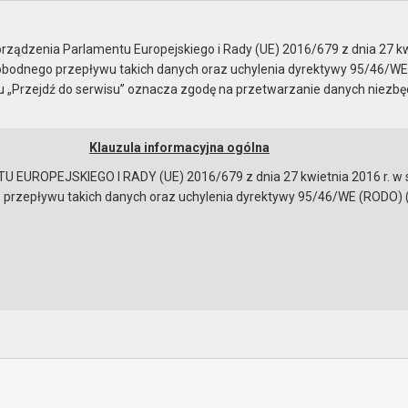
je
nie z 26 października ..
ządzenia Parlamentu Europejskiego i Rady (UE) 2016/679 z dnia 27 kw
bodnego przepływu takich danych oraz uchylenia dyrektywy 95/46/WE
ku „Przejdź do serwisu” oznacza zgodę na przetwarzanie danych niezb
Klauzula informacyjna ogólna
a
Instrukcja korzystania
Dostępność
EUROPEJSKIEGO I RADY (UE) 2016/679 z dnia 27 kwietnia 2016 r. w s
epływu takich danych oraz uchylenia dyrektywy 95/46/WE (RODO) (Dz.U
 z 26 października 2021 r.
ności
obrad
bowiązującymi przepisami prawa w celu: