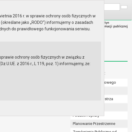
A
Wyszukaj na stronie:
A
A
ietnia 2016 r. w sprawie ochrony osób fizycznych w
 (określane jako „RODO”) informujemy o zasadach
ędnych do prawidłowego funkcjonowania serwisu.
prawie ochrony osób fizycznych w związku z
.UE. z 2016 r., L 119, poz. 1) informujemy, że:
Menu dodatkowe:
Numer konta bankowego
Uchwały Rady
Zarządzenia Burmistrza
Budżet
Podatki i opłaty
Planowanie Przestrzenne
Zamówienia Publiczne od