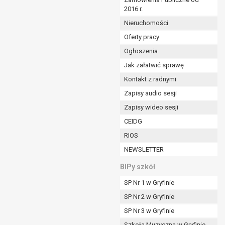
2016 r.
ym (Dz.U. z 2017r., poz. 1875 ze zm.) oraz z
 wobec Gminy;
Nieruchomości
Oferty pracy
Ogłoszenia
ministratorowi;
ie i celu określonym w treści zgody.
Jak załatwić sprawę
m odbiorcom lub kategoriom odbiorców danych
Kontakt z radnymi
Zapisy audio sesji
ia przetwarzania danych osobowych;
Zapisy wideo sesji
e z terminami archiwizacji określonymi przez
CEIDG
RIOS
o czasu wycofania tej zgody.
NEWSLETTER
ezbędny do realizacji zawartej umowy, a po tym
ia zgody na przetwarzanie danych po zakończeniu i
BIPy szkół
SP Nr 1 w Gryfinie
jący z umowy o dofinansowanie zawartej między
SP Nr 2 w Gryfinie
ntrolnych.
SP Nr 3 w Gryfinie
Szkoła Muzyczna w Gryfinie