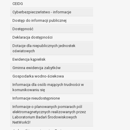
niezbędność przetwarzania do wykonania 
CEIDG
administratorowi bądź
Cyberbezpieczeństwo - informacje
niezbędność przetwarzania do celów wynik
Z przyczyn związanych z Pani/Pana szczególną s
Dostęp do informacji publicznej
on istnienie ważnych prawnie uzasadnionych pod
Dostępność
ustalenia, dochodzenia lub obrony roszczeń.
Deklaracja dostępności
Dotacje dla niepublicznych jednostek
W przypadku gdy przetwarzanie danych osobowych odby
oświatowych
prawo do cofnięcia tej zgody w dowolnym momencie. C
Ewidencja kąpielisk
Przysługuje Pani/Panu prawo wniesienia skargi do o
Gminna ewidencja zabytków
Organem właściwym do wniesienia skargi jest Prezes
W zależności od sfery, w której przetwarzane są da
Gospodarka wodno-ściekowa
Pani/Pana dane nie będą poddawane zautomatyzowane
Informacja dla osób mających trudności w
komunikowaniu się
Informacje nieudostępnione
Informacje o planowanych pomiarach pól
elektromagnetycznych realizowanych przez
Laboratorium Badań Środowiskowych
NetWorkS!