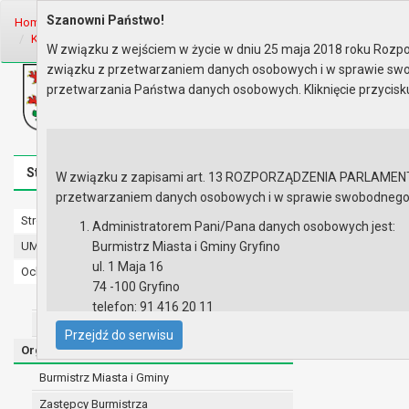
Szanowni Państwo!
Home
Organy
Rada Miejska
VIII kadencja Rady Miejskiej
Komis
Komisja Budżetu, Finansów, Rol..
Rok 2021 - posiedzenia
Posiedze
W związku z wejściem w życie w dniu 25 maja 2018 roku Rozpor
związku z przetwarzaniem danych osobowych i w sprawie swo
Biuletyn Informacji Publicznej
przetwarzania Państwa danych osobowych. Kliknięcie przycis
Urząd Miasta i Gminy w Gryfinie
Strona główna
Mapa serwisu
Aktualności
Redakcj
W związku z zapisami art. 13 ROZPORZĄDZENIA PARLAMENTU 
przetwarzaniem danych osobowych i w sprawie swobodnego prz
Strona główna
Posiedzenie
Administratorem Pani/Pana danych osobowych jest:
UMiG - telefony wewnętrzne
Burmistrz Miasta i Gminy Gryfino
Lista obec
ul. 1 Maja 16
Ochrona danych osobowych
Porządek 
74 -100 Gryfino
Urząd Miasta i Gminy w Gryfinie
telefon: 91 416 20 11
Straż Miejska
e-mail:
burmistrz@gryfino.pl
Przejdź do serwisu
Dane kontaktowe Inspektora Ochrony Danych:
Organy
telefon: 91 416 20 11
Burmistrz Miasta i Gminy
e-mail:
iod@gryfino.pl
Zastępcy Burmistrza
Pani/Pana dane osobowe przetwarzane są zgodnie z o