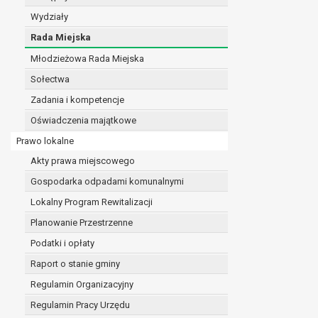
realizacji zadań wynikających z przepisów prawa
Wydziały
szeregu ustaw kompetencyjnych (merytorycznych
Rada Miejska
zawarcia i realizacji umów;
Młodzieżowa Rada Miejska
ochrony żywotnych interesów osoby, której dane d
wykonania zadania realizowanego w interesie p
Sołectwa
w pozostałych przypadkach dane osobowe przetw
Zadania i kompetencje
W związku z przetwarzaniem danych w celu wskazany
Oświadczenia majątkowe
osobowych. Odbiorcami mogą być:
podmioty, które przetwarzają dane osobowe w i
Prawo lokalne
podmioty upoważnione do odbioru danych osob
Akty prawa miejscowego
Pani/Pana dane osobowe będą przetwarzane przez okres
Gospodarka odpadami komunalnymi
przepisy prawa powszechnie obowiązującego.
W przypadku, gdy dane osobowe przetwarzane są na po
Lokalny Program Rewitalizacji
W przypadku, gdy dane osobowe przetwarzane są w celu
Planowanie Przestrzenne
czasie w zakresie wymaganym przez przepisy prawa lu
Podatki i opłaty
rozliczeniu umowy, do czasu wycofania tej zgody.
Raport o stanie gminy
Ponadto w przypadku umów o dofinansowanie dane o
beneficjentem a określoną instytucją, trwałości daneg
Regulamin Organizacyjny
W związku z przetwarzaniem przez administratora da
Regulamin Pracy Urzędu
prawo dostępu do treści danych oraz otrzymywan