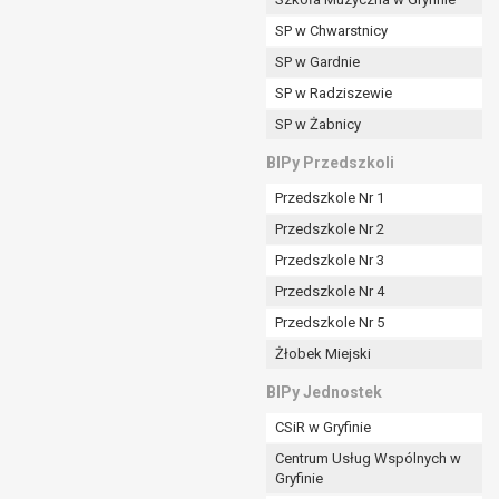
SP w Chwarstnicy
SP w Gardnie
padku gdy:
SP w Radziszewie
SP w Żabnicy
nia danych i nie ma innej podstawy prawnej
BIPy Przedszkoli
Przedszkole Nr 1
Przedszkole Nr 2
Przedszkole Nr 3
wi sprawdzić prawidłowość tych danych,
Przedszkole Nr 4
ądając w zamian ich ograniczenia,
Przedszkole Nr 5
enia, obrony lub dochodzenia roszczeń,
Żłobek Miejski
sadnione podstawy po stronie administratora są
BIPy Jednostek
i:
CSiR w Gryfinie
zgody wyrażonej przez tą osobę,
Centrum Usług Wspólnych w
órego podstawą prawną jest:
Gryfinie