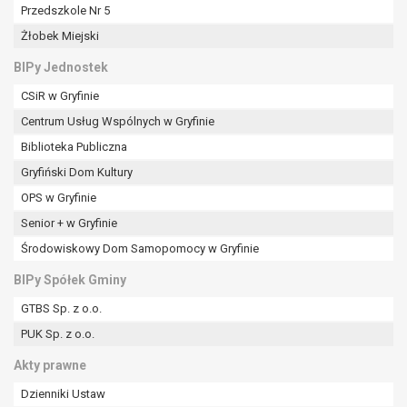
tym również profilowaniu.
Przedszkole Nr 5
Żłobek Miejski
BIPy Jednostek
CSiR w Gryfinie
Centrum Usług Wspólnych w Gryfinie
Biblioteka Publiczna
Gryfiński Dom Kultury
OPS w Gryfinie
Senior + w Gryfinie
Środowiskowy Dom Samopomocy w Gryfinie
BIPy Spółek Gminy
GTBS Sp. z o.o.
PUK Sp. z o.o.
Akty prawne
Dzienniki Ustaw