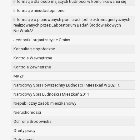
Informacja dla osób mających trudności w komunikowaniu się
zabezpieczenia ewentualnych roszczeń, a w
Informacje nieudostępnione
przypadku wyrażenia zgody na przetwarzanie
danych po zakończeniu i rozliczeniu umowy, do
Informacje o planowanych pomiarach pól elektromagnetycznych
realizowanych przez Laboratorium Badań Środowiskowych
czasu wycofania tej zgody.
NetWorkS!
Ponadto w przypadku umów o dofinansowanie
dane osobowe od momentu pozyskania
Jednostki organizacyjne Gminy
przechowywane są przez okres wynikający z
Konsultacje społeczne
umowy o dofinansowanie zawartej między
Kontrola Wewnętrzna
beneficjentem a określoną instytucją, trwałości
Kontrole Zewnętrzne
danego projektu i konieczności zachowania
dokumentacji projektu do celów kontrolnych.
MKZP
W związku z przetwarzaniem przez
Narodowy Spis Powszechny Ludności i Mieszkań w 2021 r.
administratora danych osobowych przysługuje
Narodowy Spis Ludności i Mieszkań 2011
Pani/Panu:
prawo dostępu do treści danych oraz
Niepubliczny zasób mieszkaniowy
otrzymywania ich kopii na podstawie art. 15
Nieruchomości
RODO;
Ochrona Środowiska
prawo do żądania sprostowania danych na
podstawie art. 16 RODO,
Oferty pracy
w przypadku gdy:
Ogłoszenia