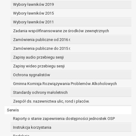
dane osobowe muszą być usunięte w
Wybory ławników 2019
celu wywiązania się z obowiązku
Wybory ławników 2015
wynikającego z przepisów prawa;
prawo do żądania ograniczenia
Wybory ławników 2011
przetwarzania danych osobowych na
Zadania współfinansowane ze środków zewnętrznych
podstawie art. 18 RODO, w przypadku gdy:
Zamówienia publiczne od 2016 r.
osoba, której dane dotyczą
kwestionuje prawidłowość danych
Zamówienia publiczne do 2015 r.
osobowych – na okres pozwalający
Zapisy audio przebiegu sesji
administratorowi sprawdzić
Zapisy wideo przebiegu sesji
prawidłowość tych danych,
przetwarzanie danych jest niezgodne
Ochrona sygnalistów
z prawem, a osoba, której dane
Gminna Komisja Rozwiązywania Problemów Alkoholowych
dotyczą, sprzeciwia się usunięciu
Standardy ochrony małoletnich
danych, żądając w zamian ich
ograniczenia,
Zespół ds. nazewnictwa ulic, rond i placów.
administrator nie potrzebuje już
Serwis
danych dla swoich celów, ale osoba,
Raporty o stanie zapewnienia dostępności jednostek OSP
której dane dotyczą, potrzebuje ich do
ustalenia, obrony lub dochodzenia
Instrukcja korzystania
roszczeń,