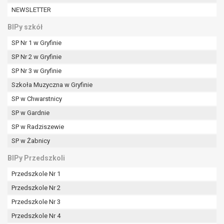
W przypadku gdy przetwarzanie danych
NEWSLETTER
osobowych odbywa się na podstawie zgody osoby
na przetwarzanie danych osobowych (art. 6 ust. 1
BIPy szkół
lit a RODO), przysługuje Pani/Panu prawo do
SP Nr 1 w Gryfinie
cofnięcia tej zgody w dowolnym momencie.
SP Nr 2 w Gryfinie
Cofnięcie to nie ma wpływu na zgodność
przetwarzania, którego dokonano na podstawie
SP Nr 3 w Gryfinie
zgody przed jej cofnięciem.
Szkoła Muzyczna w Gryfinie
Przysługuje Pani/Panu prawo wniesienia skargi do
SP w Chwarstnicy
organu nadzorczego na niezgodne z prawem
SP w Gardnie
przetwarzanie Pani/Pana danych osobowych
przez administratora.
SP w Radziszewie
Organem właściwym do wniesienia skargi jest
SP w Żabnicy
Prezes Urzędu Ochrony Danych Osobowych.
BIPy Przedszkoli
W zależności od sfery, w której przetwarzane są
dane osobowe, podanie danych osobowych jest
Przedszkole Nr 1
dobrowolne albo jest wymogiem ustawowym lub
Przedszkole Nr 2
umownym.
Przedszkole Nr 3
Pani/Pana dane nie będą poddawane
zautomatyzowanemu podejmowaniu decyzji, w
Przedszkole Nr 4