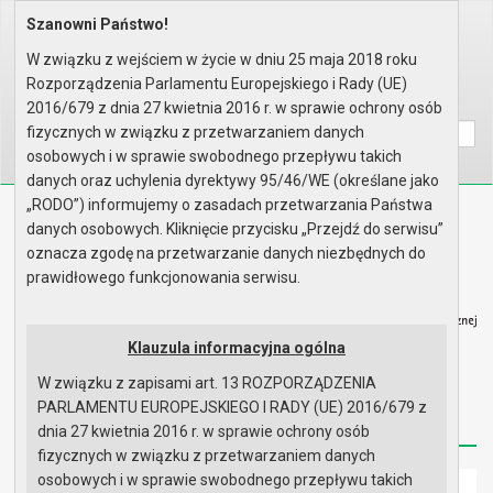
Szanowni Państwo!
Home
Organy
Rada Miejska
VIII kadencja Rady Miejskiej
Komisje
Komisja Budżetu, Finansów, Rol..
W związku z wejściem w życie w dniu 25 maja 2018 roku
Rok 2021 - posiedzenia
Posiedzenie z 23 listopada 202..
Rozporządzenia Parlamentu Europejskiego i Rady (UE)
Wyszukaj na stronie:
A
2016/679 z dnia 27 kwietnia 2016 r. w sprawie ochrony osób
A
A
fizycznych w związku z przetwarzaniem danych
osobowych i w sprawie swobodnego przepływu takich
danych oraz uchylenia dyrektywy 95/46/WE (określane jako
„RODO”) informujemy o zasadach przetwarzania Państwa
Biuletyn Informacji Publicznej
danych osobowych. Kliknięcie przycisku „Przejdź do serwisu”
Urząd Miasta i Gminy w Gryfinie
oznacza zgodę na przetwarzanie danych niezbędnych do
prawidłowego funkcjonowania serwisu.
Klauzula informacyjna ogólna
W związku z zapisami art. 13 ROZPORZĄDZENIA
Strona główna
Mapa serwisu
Aktualności
PARLAMENTU EUROPEJSKIEGO I RADY (UE) 2016/679 z
Redakcja
Instrukcja korzystania
Dostępność
dnia 27 kwietnia 2016 r. w sprawie ochrony osób
fizycznych w związku z przetwarzaniem danych
osobowych i w sprawie swobodnego przepływu takich
Strona główna