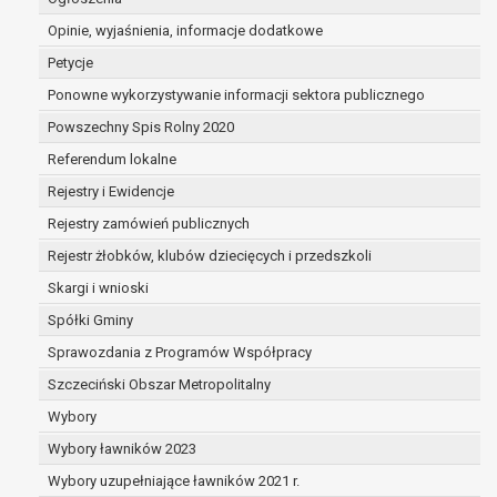
dane są nieprawidłowe lub
Opinie, wyjaśnienia, informacje dodatkowe
niekompletne;
prawo do żądania usunięcia danych
Petycje
osobowych (tzw. prawo do bycia
Ponowne wykorzystywanie informacji sektora publicznego
zapomnianym) na podstawie art. 17 RODO,
Powszechny Spis Rolny 2020
w przypadku gdy:
dane nie są już niezbędne do celów,
Referendum lokalne
dla których były zebrane lub w inny
Rejestry i Ewidencje
sposób przetwarzane,
Rejestry zamówień publicznych
osoba, której dane dotyczą, wniosła
sprzeciw wobec przetwarzania
Rejestr żłobków, klubów dziecięcych i przedszkoli
danych osobowych,
Skargi i wnioski
osoba, której dane dotyczą wycofała
Spółki Gminy
zgodę na przetwarzanie danych
osobowych, która jest podstawą
Sprawozdania z Programów Współpracy
przetwarzania danych i nie ma innej
Szczeciński Obszar Metropolitalny
podstawy prawnej przetwarzania
Wybory
danych,
Wybory ławników 2023
dane osobowe przetwarzane są
niezgodnie z prawem,
Wybory uzupełniające ławników 2021 r.