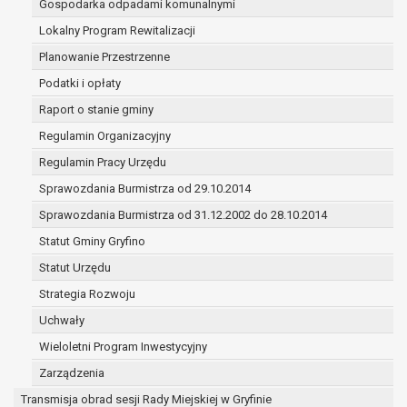
Gospodarka odpadami komunalnymi
(merytorycznych), a także obowiązków i
zadań zleconych przez instytucje
Lokalny Program Rewitalizacji
nadrzędne wobec Gminy;
Planowanie Przestrzenne
zawarcia i realizacji umów;
Podatki i opłaty
ochrony żywotnych interesów osoby, której
Raport o stanie gminy
dane dotyczą, lub innej osoby fizycznej;
wykonania zadania realizowanego w
Regulamin Organizacyjny
interesie publicznym lub w ramach
Regulamin Pracy Urzędu
sprawowania władzy publicznej
Sprawozdania Burmistrza od 29.10.2014
powierzonej administratorowi;
w pozostałych przypadkach dane osobowe
Sprawozdania Burmistrza od 31.12.2002 do 28.10.2014
przetwarzane są wyłącznie na podstawie
Statut Gminy Gryfino
wcześniej udzielonej zgody w zakresie i celu
Statut Urzędu
określonym w treści zgody.
W związku z przetwarzaniem danych w celu
Strategia Rozwoju
wskazanym w pkt. 3, dane osobowe mogą być
Uchwały
udostępniane innym upoważnionym odbiorcom lub
Wieloletni Program Inwestycyjny
kategoriom odbiorców danych osobowych.
Odbiorcami mogą być:
Zarządzenia
podmioty, które przetwarzają dane
Transmisja obrad sesji Rady Miejskiej w Gryfinie