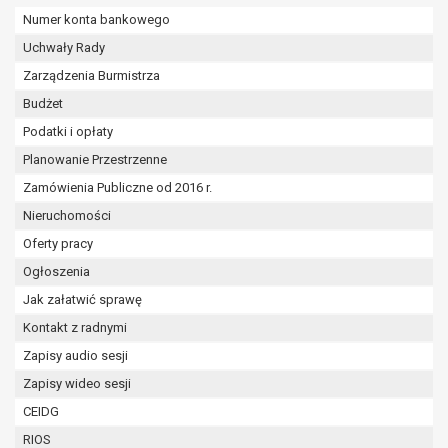
wykonania zadania realizowanego w
Numer konta bankowego
interesie publicznym lub w ramach
Uchwały Rady
sprawowania władzy publicznej
powierzonej administratorowi bądź
Zarządzenia Burmistrza
niezbędność przetwarzania do celów
Budżet
wynikających z prawnie
Podatki i opłaty
uzasadnionych interesów
Planowanie Przestrzenne
realizowanych przez administratora
lub przez stronę trzecią.
Zamówienia Publiczne od 2016 r.
Z przyczyn związanych z Pani/Pana
Nieruchomości
szczególną sytuacją. W razie wniesienia
Oferty pracy
sprzeciwu, administrator nie może już
przetwarzać tych danych osobowych, chyba
Ogłoszenia
że wykaże on istnienie ważnych prawnie
Jak załatwić sprawę
uzasadnionych podstaw do przetwarzania,
Kontakt z radnymi
nadrzędnych wobec interesów, praw i
Zapisy audio sesji
wolności osoby, której dane dotyczą, lub
podstaw do ustalenia, dochodzenia lub
Zapisy wideo sesji
obrony roszczeń.
CEIDG
RIOS