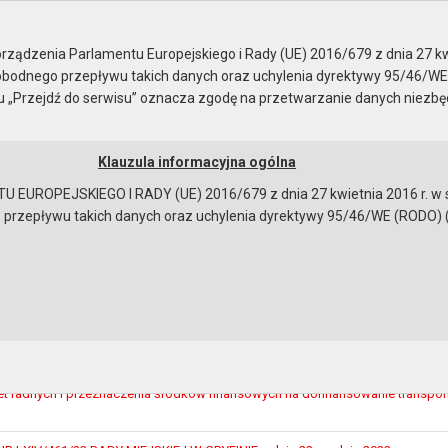
sja nr LXIV
ządzenia Parlamentu Europejskiego i Rady (UE) 2016/679 z dnia 27 kw
bodnego przepływu takich danych oraz uchylenia dyrektywy 95/46/WE
ku „Przejdź do serwisu” oznacza zgodę na przetwarzanie danych niezb
Klauzula informacyjna ogólna
a
Instrukcja korzystania
Dostępność
EUROPEJSKIEGO I RADY (UE) 2016/679 z dnia 27 kwietnia 2016 r. w s
epływu takich danych oraz uchylenia dyrektywy 95/46/WE (RODO) (Dz.U
IV
LXIV/463/22 RADY MIEJSKIEJ W GRYFINIE z dnia 22 grudnia 2022 r. w spraw
otyczącego przystąpienia do sporządzenia miejscowego planu zagospodar
– działek o nr ewidencyjnym 94/6, 94/7 oraz od 94/17 do 94/9 położonych w
LXIV/462/22 RADY MIEJSKIEJ W GRYFINIE z dnia 22 grudnia 2022 r. w sprawi
iet radnych i przeznaczenia środków finansowych na dofinansowanie transport
bowiązującymi przepisami prawa w celu: