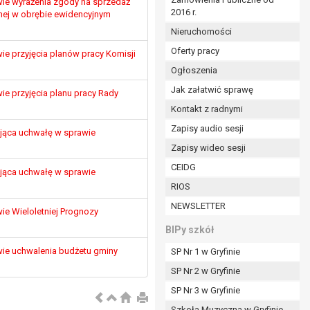
ie wyrażenia zgody na sprzedaż
2016 r.
ym (Dz.U. z 2017r., poz. 1875 ze zm.) oraz z
nej w obrębie ewidencyjnym
 wobec Gminy;
Nieruchomości
Oferty pracy
e przyjęcia planów pracy Komisji
Ogłoszenia
ministratorowi;
ie i celu określonym w treści zgody.
Jak załatwić sprawę
e przyjęcia planu pracy Rady
m odbiorcom lub kategoriom odbiorców danych
Kontakt z radnymi
Zapisy audio sesji
jąca uchwałę w sprawie
ia przetwarzania danych osobowych;
Zapisy wideo sesji
e z terminami archiwizacji określonymi przez
CEIDG
jąca uchwałę w sprawie
RIOS
o czasu wycofania tej zgody.
NEWSLETTER
ezbędny do realizacji zawartej umowy, a po tym
e Wieloletniej Prognozy
ia zgody na przetwarzanie danych po zakończeniu i
BIPy szkół
ie uchwalenia budżetu gminy
SP Nr 1 w Gryfinie
jący z umowy o dofinansowanie zawartej między
SP Nr 2 w Gryfinie
ntrolnych.
SP Nr 3 w Gryfinie
Szkoła Muzyczna w Gryfinie