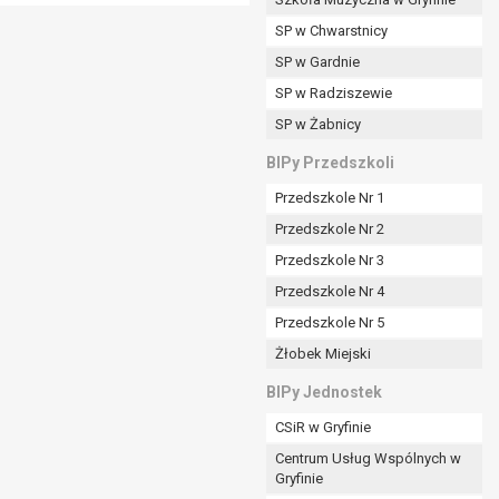
SP w Chwarstnicy
SP w Gardnie
padku gdy:
SP w Radziszewie
SP w Żabnicy
nia danych i nie ma innej podstawy prawnej
BIPy Przedszkoli
Przedszkole Nr 1
Przedszkole Nr 2
Przedszkole Nr 3
wi sprawdzić prawidłowość tych danych,
Przedszkole Nr 4
ądając w zamian ich ograniczenia,
Przedszkole Nr 5
enia, obrony lub dochodzenia roszczeń,
Żłobek Miejski
sadnione podstawy po stronie administratora są
BIPy Jednostek
i:
CSiR w Gryfinie
zgody wyrażonej przez tą osobę,
Centrum Usług Wspólnych w
órego podstawą prawną jest:
Gryfinie