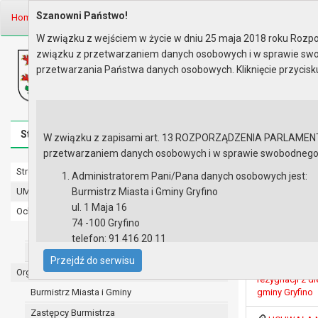
Szanowni Państwo!
Home
Prawo lokalne
Uchwały
Uchwały podjęte w roku 2022
Se
W związku z wejściem w życie w dniu 25 maja 2018 roku Rozpor
związku z przetwarzaniem danych osobowych i w sprawie swo
Biuletyn Informacji Publicznej
przetwarzania Państwa danych osobowych. Kliknięcie przycis
Urząd Miasta i Gminy w Gryfinie
Strona główna
Mapa serwisu
Aktualności
Redakcj
W związku z zapisami art. 13 ROZPORZĄDZENIA PARLAMENTU 
przetwarzaniem danych osobowych i w sprawie swobodnego prz
Strona główna
Sesja nr LX
Administratorem Pani/Pana danych osobowych jest:
UMiG - telefony wewnętrzne
Burmistrz Miasta i Gminy Gryfino
ul. 1 Maja 16
Ochrona danych osobowych
UCHWAŁA NR 
74 -100 Gryfino
mieszkańców d
Urząd Miasta i Gminy w Gryfinie
telefon: 91 416 20 11
nieruchomości 
Straż Miejska
e-mail:
burmistrz@gryfino.pl
Przejdź do serwisu
UCHWAŁA NR 
Dane kontaktowe Inspektora Ochrony Danych:
Organy
rezygnacji z d
telefon: 91 416 20 11
Burmistrz Miasta i Gminy
gminy Gryfino
e-mail:
iod@gryfino.pl
Zastępcy Burmistrza
Pani/Pana dane osobowe przetwarzane są zgodnie z o