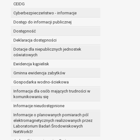
niezbędność przetwarzania do wykonania 
CEIDG
administratorowi bądź
Cyberbezpieczeństwo - informacje
niezbędność przetwarzania do celów wynik
Z przyczyn związanych z Pani/Pana szczególną s
Dostęp do informacji publicznej
on istnienie ważnych prawnie uzasadnionych pod
Dostępność
ustalenia, dochodzenia lub obrony roszczeń.
Deklaracja dostępności
Dotacje dla niepublicznych jednostek
W przypadku gdy przetwarzanie danych osobowych odby
oświatowych
prawo do cofnięcia tej zgody w dowolnym momencie. C
Ewidencja kąpielisk
Przysługuje Pani/Panu prawo wniesienia skargi do o
Gminna ewidencja zabytków
Organem właściwym do wniesienia skargi jest Prezes
W zależności od sfery, w której przetwarzane są da
Gospodarka wodno-ściekowa
Pani/Pana dane nie będą poddawane zautomatyzowane
Informacja dla osób mających trudności w
komunikowaniu się
Informacje nieudostępnione
Informacje o planowanych pomiarach pól
elektromagnetycznych realizowanych przez
Laboratorium Badań Środowiskowych
NetWorkS!