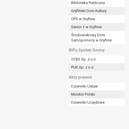
ania władzy publicznej powierzonej
Biblioteka Publiczna
Gryfiński Dom Kultury
stratora lub przez stronę trzecią.
OPS w Gryfinie
rzetwarzać tych danych osobowych, chyba że wykaże
osoby, której dane dotyczą, lub podstaw do
Senior + w Gryfinie
Środowiskowy Dom
Samopomocy w Gryfinie
art. 6 ust. 1 lit a RODO), przysługuje Pani/Panu
BIPy Spółek Gminy
no na podstawie zgody przed jej cofnięciem.
GTBS Sp. z o.o.
nych osobowych przez administratora.
PUK Sp. z o.o.
mogiem ustawowym lub umownym.
Akty prawne
Dzienniki Ustaw
Monitor Polski
Dzienniki Urzędowe