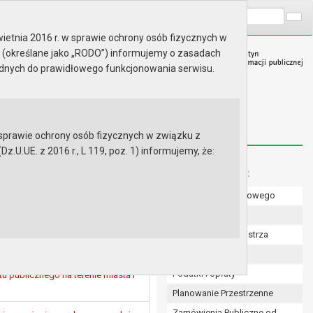
A
Wyszukaj na stronie:
A
A
ietnia 2016 r. w sprawie ochrony osób fizycznych w
 (określane jako „RODO”) informujemy o zasadach
ędnych do prawidłowego funkcjonowania serwisu.
prawie ochrony osób fizycznych w związku z
.UE. z 2016 r., L 119, poz. 1) informujemy, że:
Menu dodatkowe:
Numer konta bankowego
ie rozpatrzenia wniosku
Uchwały Rady
owania przestrzennego dla
Zarządzenia Burmistrza
 Radziszewie przy ul. Ogrodowej
Budżet
e rozpatrzenia petycji dotyczącej
Podatki i opłaty
u publicznego na terenie miasta i
Planowanie Przestrzenne
Zamówienia Publiczne od