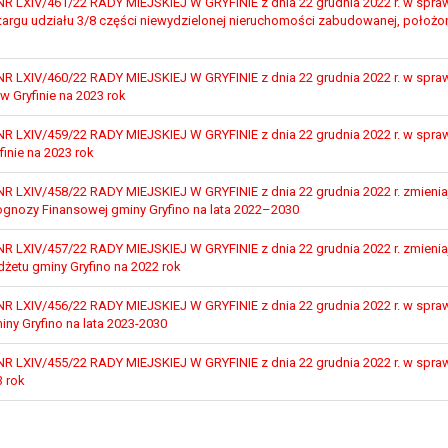
LXIV/461/22 RADY MIEJSKIEJ W GRYFINIE z dnia 22 grudnia 2022 r. w spraw
, a w szczególności ustawy z dnia 8 marca 1990 r. o samorządzie gminn
targu udziału 3/8 części niewydzielonej nieruchomości zabudowanej, położo
), a także obowiązków i zadań zleconych przez instytucje nadrzędne
LXIV/460/22 RADY MIEJSKIEJ W GRYFINIE z dnia 22 grudnia 2022 r. w sprawi
otyczą, lub innej osoby fizycznej;
w Gryfinie na 2023 rok
ublicznym lub w ramach sprawowania władzy publicznej powierzonej ad
arzane są wyłącznie na podstawie wcześniej udzielonej zgody w zakres
LXIV/459/22 RADY MIEJSKIEJ W GRYFINIE z dnia 22 grudnia 2022 r. w sprawi
m w pkt. 3, dane osobowe mogą być udostępniane innym upoważniony
finie na 2023 rok
LXIV/458/22 RADY MIEJSKIEJ W GRYFINIE z dnia 22 grudnia 2022 r. zmienia
mieniu administratora na podstawie zawartej z nim umowy powierzen
rognozy Finansowej gminy Gryfino na lata 2022–2030
owych na podstawie odpowiednich przepisów prawa.
 niezbędny do realizacji celu dla jakiego zostały zebrane oraz zgodni
LXIV/457/22 RADY MIEJSKIEJ W GRYFINIE z dnia 22 grudnia 2022 r. zmienia
żetu gminy Gryfino na 2022 rok
dstawie zgody osoby, której dane dotyczą przetwarzanie odbywa się d
 zawarcia i realizacji umowy przetwarzanie odbywa się przez okres ni
LXIV/456/22 RADY MIEJSKIEJ W GRYFINIE z dnia 22 grudnia 2022 r. w sprawi
ny Gryfino na lata 2023-2030
b dla zabezpieczenia ewentualnych roszczeń, a w przypadku wyrażen
LXIV/455/22 RADY MIEJSKIEJ W GRYFINIE z dnia 22 grudnia 2022 r. w spraw
sobowe od momentu pozyskania przechowywane są przez okres wynika
3 rok
o projektu i konieczności zachowania dokumentacji projektu do celów ko
nych osobowych przysługuje Pani/Panu:
ia ich kopii na podstawie art. 15 RODO;