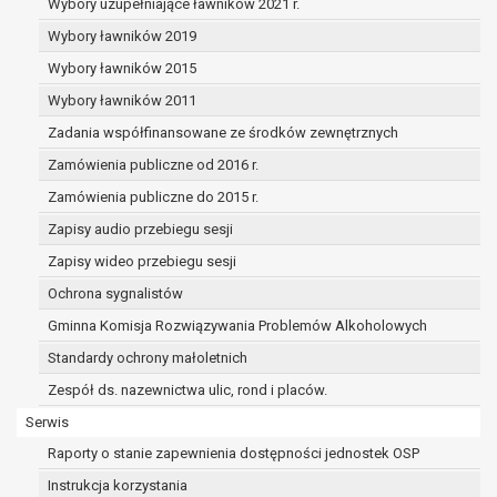
dane osobowe muszą być usunięte w
Wybory uzupełniające ławników 2021 r.
celu wywiązania się z obowiązku
Wybory ławników 2019
wynikającego z przepisów prawa;
Wybory ławników 2015
prawo do żądania ograniczenia
przetwarzania danych osobowych na
Wybory ławników 2011
podstawie art. 18 RODO, w przypadku gdy:
Zadania współfinansowane ze środków zewnętrznych
osoba, której dane dotyczą
Zamówienia publiczne od 2016 r.
kwestionuje prawidłowość danych
osobowych – na okres pozwalający
Zamówienia publiczne do 2015 r.
administratorowi sprawdzić
Zapisy audio przebiegu sesji
prawidłowość tych danych,
Zapisy wideo przebiegu sesji
przetwarzanie danych jest niezgodne
Ochrona sygnalistów
z prawem, a osoba, której dane
dotyczą, sprzeciwia się usunięciu
Gminna Komisja Rozwiązywania Problemów Alkoholowych
danych, żądając w zamian ich
Standardy ochrony małoletnich
ograniczenia,
Zespół ds. nazewnictwa ulic, rond i placów.
administrator nie potrzebuje już
danych dla swoich celów, ale osoba,
Serwis
której dane dotyczą, potrzebuje ich do
Raporty o stanie zapewnienia dostępności jednostek OSP
ustalenia, obrony lub dochodzenia
Instrukcja korzystania
roszczeń,