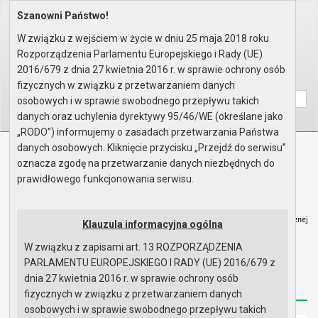
Szanowni Państwo!
Home
Organy
Rada Miejska
VIII kadencja Rady Miejskiej
Komisje
Komisja Planowania Przestrzenn..
W związku z wejściem w życie w dniu 25 maja 2018 roku
Rok 2023 - posiedzenia
Posiedzenie z 21 kwietnia 2023..
Rozporządzenia Parlamentu Europejskiego i Rady (UE)
Porządek obrad
2016/679 z dnia 27 kwietnia 2016 r. w sprawie ochrony osób
Wyszukaj na stronie:
A
A
fizycznych w związku z przetwarzaniem danych
A
osobowych i w sprawie swobodnego przepływu takich
danych oraz uchylenia dyrektywy 95/46/WE (określane jako
„RODO”) informujemy o zasadach przetwarzania Państwa
danych osobowych. Kliknięcie przycisku „Przejdź do serwisu”
Biuletyn Informacji Publicznej
oznacza zgodę na przetwarzanie danych niezbędnych do
Urząd Miasta i Gminy w Gryfinie
prawidłowego funkcjonowania serwisu.
Klauzula informacyjna ogólna
W związku z zapisami art. 13 ROZPORZĄDZENIA
Strona główna
Mapa serwisu
Aktualności
PARLAMENTU EUROPEJSKIEGO I RADY (UE) 2016/679 z
dnia 27 kwietnia 2016 r. w sprawie ochrony osób
Redakcja
Instrukcja korzystania
Dostępność
fizycznych w związku z przetwarzaniem danych
osobowych i w sprawie swobodnego przepływu takich