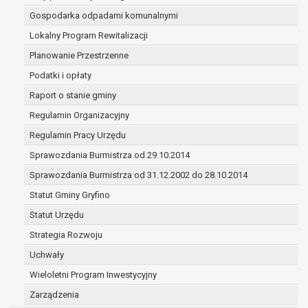
(merytorycznych), a także obowiązków i
Gospodarka odpadami komunalnymi
zadań zleconych przez instytucje
Lokalny Program Rewitalizacji
nadrzędne wobec Gminy;
zawarcia i realizacji umów;
Planowanie Przestrzenne
ochrony żywotnych interesów osoby, której
Podatki i opłaty
dane dotyczą, lub innej osoby fizycznej;
Raport o stanie gminy
wykonania zadania realizowanego w
interesie publicznym lub w ramach
Regulamin Organizacyjny
sprawowania władzy publicznej
Regulamin Pracy Urzędu
powierzonej administratorowi;
Sprawozdania Burmistrza od 29.10.2014
w pozostałych przypadkach dane osobowe
przetwarzane są wyłącznie na podstawie
Sprawozdania Burmistrza od 31.12.2002 do 28.10.2014
wcześniej udzielonej zgody w zakresie i celu
Statut Gminy Gryfino
określonym w treści zgody.
Statut Urzędu
W związku z przetwarzaniem danych w celu
wskazanym w pkt. 3, dane osobowe mogą być
Strategia Rozwoju
udostępniane innym upoważnionym odbiorcom lub
Uchwały
kategoriom odbiorców danych osobowych.
Wieloletni Program Inwestycyjny
Odbiorcami mogą być:
Zarządzenia
podmioty, które przetwarzają dane