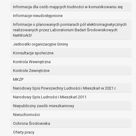
zabezpieczenia ewentualnych roszczeń, a w
Informacja dla osób mających trudności w komunikowaniu się
przypadku wyrażenia zgody na przetwarzanie
Informacje nieudostępnione
danych po zakończeniu i rozliczeniu umowy, do
Informacje o planowanych pomiarach pól elektromagnetycznych
czasu wycofania tej zgody.
realizowanych przez Laboratorium Badań Środowiskowych
Ponadto w przypadku umów o dofinansowanie
NetWorkS!
dane osobowe od momentu pozyskania
Jednostki organizacyjne Gminy
przechowywane są przez okres wynikający z
umowy o dofinansowanie zawartej między
Konsultacje społeczne
beneficjentem a określoną instytucją, trwałości
Kontrola Wewnętrzna
danego projektu i konieczności zachowania
Kontrole Zewnętrzne
dokumentacji projektu do celów kontrolnych.
W związku z przetwarzaniem przez
MKZP
administratora danych osobowych przysługuje
Narodowy Spis Powszechny Ludności i Mieszkań w 2021 r.
Pani/Panu:
Narodowy Spis Ludności i Mieszkań 2011
prawo dostępu do treści danych oraz
otrzymywania ich kopii na podstawie art. 15
Niepubliczny zasób mieszkaniowy
RODO;
Nieruchomości
prawo do żądania sprostowania danych na
Ochrona Środowiska
podstawie art. 16 RODO,
w przypadku gdy:
Oferty pracy