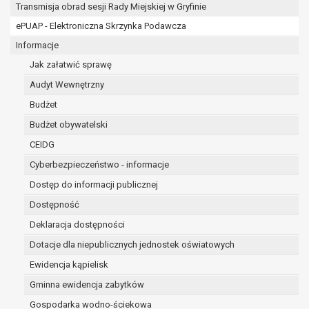
osobowe w imieniu administratora na
Transmisja obrad sesji Rady Miejskiej w Gryfinie
podstawie zawartej z nim umowy
ePUAP - Elektroniczna Skrzynka Podawcza
powierzenia przetwarzania danych
Informacje
osobowych;
podmioty upoważnione do odbioru danych
Jak załatwić sprawę
osobowych na podstawie odpowiednich
Audyt Wewnętrzny
przepisów prawa.
Budżet
Pani/Pana dane osobowe będą przetwarzane
przez okres niezbędny do realizacji celu dla jakiego
Budżet obywatelski
zostały zebrane oraz zgodnie z terminami
CEIDG
archiwizacji określonymi przez przepisy prawa
Cyberbezpieczeństwo - informacje
powszechnie obowiązującego.
W przypadku, gdy dane osobowe przetwarzane są
Dostęp do informacji publicznej
na podstawie zgody osoby, której dane dotyczą
Dostępność
przetwarzanie odbywa się do czasu wycofania tej
Deklaracja dostępności
zgody.
Dotacje dla niepublicznych jednostek oświatowych
W przypadku, gdy dane osobowe przetwarzane są
w celu zawarcia i realizacji umowy przetwarzanie
Ewidencja kąpielisk
odbywa się przez okres niezbędny do realizacji
Gminna ewidencja zabytków
zawartej umowy, a po tym czasie w zakresie
Gospodarka wodno-ściekowa
wymaganym przez przepisy prawa lub dla