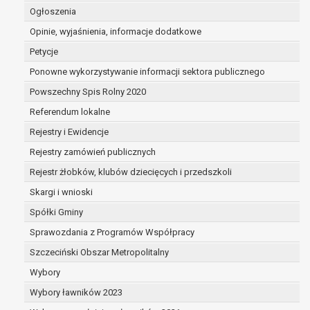
dane są nieprawidłowe lub
Ogłoszenia
niekompletne;
Opinie, wyjaśnienia, informacje dodatkowe
prawo do żądania usunięcia danych
Petycje
osobowych (tzw. prawo do bycia
zapomnianym) na podstawie art. 17 RODO,
Ponowne wykorzystywanie informacji sektora publicznego
w przypadku gdy:
Powszechny Spis Rolny 2020
dane nie są już niezbędne do celów,
Referendum lokalne
dla których były zebrane lub w inny
sposób przetwarzane,
Rejestry i Ewidencje
osoba, której dane dotyczą, wniosła
Rejestry zamówień publicznych
sprzeciw wobec przetwarzania
Rejestr żłobków, klubów dziecięcych i przedszkoli
danych osobowych,
osoba, której dane dotyczą wycofała
Skargi i wnioski
zgodę na przetwarzanie danych
Spółki Gminy
osobowych, która jest podstawą
Sprawozdania z Programów Współpracy
przetwarzania danych i nie ma innej
podstawy prawnej przetwarzania
Szczeciński Obszar Metropolitalny
danych,
Wybory
dane osobowe przetwarzane są
Wybory ławników 2023
niezgodnie z prawem,