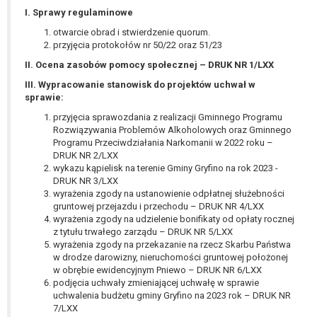
wykonania zadania realizowanego w
I. Sprawy regulaminowe
interesie publicznym lub w ramach
otwarcie obrad i stwierdzenie quorum.
sprawowania władzy publicznej
przyjęcia protokołów nr 50/22 oraz 51/23
powierzonej administratorowi bądź
II. Ocena zasobów pomocy społecznej – DRUK NR 1/LXX
niezbędność przetwarzania do celów
wynikających z prawnie
III. Wypracowanie stanowisk do projektów uchwał w
sprawie:
uzasadnionych interesów
realizowanych przez administratora
przyjęcia sprawozdania z realizacji Gminnego Programu
lub przez stronę trzecią.
Rozwiązywania Problemów Alkoholowych oraz Gminnego
Programu Przeciwdziałania Narkomanii w 2022 roku –
Z przyczyn związanych z Pani/Pana
DRUK NR 2/LXX
szczególną sytuacją. W razie wniesienia
wykazu kąpielisk na terenie Gminy Gryfino na rok 2023 -
sprzeciwu, administrator nie może już
DRUK NR 3/LXX
przetwarzać tych danych osobowych, chyba
wyrażenia zgody na ustanowienie odpłatnej służebności
gruntowej przejazdu i przechodu – DRUK NR 4/LXX
że wykaże on istnienie ważnych prawnie
wyrażenia zgody na udzielenie bonifikaty od opłaty rocznej
uzasadnionych podstaw do przetwarzania,
z tytułu trwałego zarządu – DRUK NR 5/LXX
nadrzędnych wobec interesów, praw i
wyrażenia zgody na przekazanie na rzecz Skarbu Państwa
wolności osoby, której dane dotyczą, lub
w drodze darowizny, nieruchomości gruntowej położonej
podstaw do ustalenia, dochodzenia lub
w obrębie ewidencyjnym Pniewo – DRUK NR 6/LXX
podjęcia uchwały zmieniającej uchwałę w sprawie
obrony roszczeń.
uchwalenia budżetu gminy Gryfino na 2023 rok – DRUK NR
7/LXX