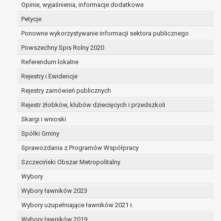
dane są nieprawidłowe lub
Opinie, wyjaśnienia, informacje dodatkowe
niekompletne;
Petycje
prawo do żądania usunięcia danych
Ponowne wykorzystywanie informacji sektora publicznego
osobowych (tzw. prawo do bycia
Powszechny Spis Rolny 2020
zapomnianym) na podstawie art. 17 RODO,
w przypadku gdy:
Referendum lokalne
dane nie są już niezbędne do celów,
Rejestry i Ewidencje
dla których były zebrane lub w inny
Rejestry zamówień publicznych
sposób przetwarzane,
osoba, której dane dotyczą, wniosła
Rejestr żłobków, klubów dziecięcych i przedszkoli
sprzeciw wobec przetwarzania
Skargi i wnioski
danych osobowych,
Spółki Gminy
osoba, której dane dotyczą wycofała
zgodę na przetwarzanie danych
Sprawozdania z Programów Współpracy
osobowych, która jest podstawą
Szczeciński Obszar Metropolitalny
przetwarzania danych i nie ma innej
Wybory
podstawy prawnej przetwarzania
danych,
Wybory ławników 2023
dane osobowe przetwarzane są
Wybory uzupełniające ławników 2021 r.
niezgodnie z prawem,
Wybory ławników 2019