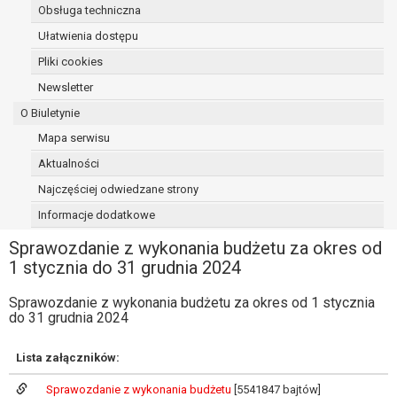
Obsługa techniczna
osoba, której dane dotyczą, wniosła
sprzeciw wobec przetwarzania
Ułatwienia dostępu
danych - do czasu ustalenia czy
Pliki cookies
prawnie uzasadnione podstawy po
Newsletter
stronie administratora są nadrzędne
wobec podstawy sprzeciwu;
O Biuletynie
prawo do przenoszenia danych na
Mapa serwisu
podstawie art. 20 RODO, w przypadku gdy
Aktualności
łącznie spełnione są następujące przesłanki:
przetwarzanie danych odbywa się na
Najczęściej odwiedzane strony
podstawie umowy zawartej z osobą,
Informacje dodatkowe
której dane dotyczą lub na podstawie
Sprawozdanie z wykonania budżetu za okres od
zgody wyrażonej przez tą osobę,
1 stycznia do 31 grudnia 2024
przetwarzanie odbywa się w sposób
zautomatyzowany;
Sprawozdanie z wykonania budżetu za okres od 1 stycznia
prawo sprzeciwu wobec przetwarzania
do 31 grudnia 2024
danych na podstawie art. 21 RODO, wobec
przetwarzania danych osobowych, którego
Lista załączników:
podstawą prawną jest:
niezbędność przetwarzania do
Sprawozdanie z wykonania budżetu
[5541847 bajtów]