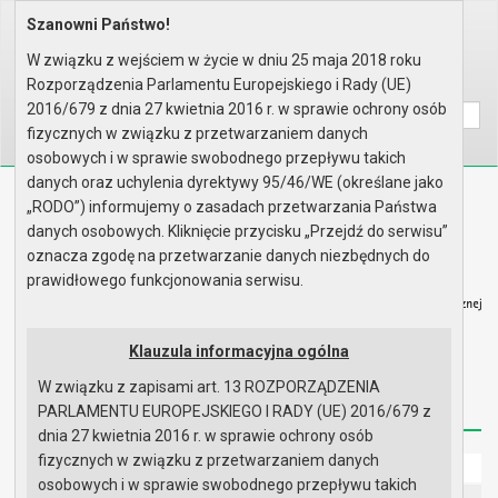
Szanowni Państwo!
Home
Informacje
Budżet
ROK 2024
Sprawozdanie z wykonania budże..
W związku z wejściem w życie w dniu 25 maja 2018 roku
Rozporządzenia Parlamentu Europejskiego i Rady (UE)
Wyszukaj na stronie:
A
A
A
2016/679 z dnia 27 kwietnia 2016 r. w sprawie ochrony osób
fizycznych w związku z przetwarzaniem danych
osobowych i w sprawie swobodnego przepływu takich
danych oraz uchylenia dyrektywy 95/46/WE (określane jako
Biuletyn Informacji Publicznej
„RODO”) informujemy o zasadach przetwarzania Państwa
Urząd Miasta i Gminy w Gryfinie
danych osobowych. Kliknięcie przycisku „Przejdź do serwisu”
oznacza zgodę na przetwarzanie danych niezbędnych do
prawidłowego funkcjonowania serwisu.
Klauzula informacyjna ogólna
Strona główna
Mapa serwisu
Aktualności
W związku z zapisami art. 13 ROZPORZĄDZENIA
Redakcja
Instrukcja korzystania
Dostępność
PARLAMENTU EUROPEJSKIEGO I RADY (UE) 2016/679 z
dnia 27 kwietnia 2016 r. w sprawie ochrony osób
fizycznych w związku z przetwarzaniem danych
Strona główna
osobowych i w sprawie swobodnego przepływu takich