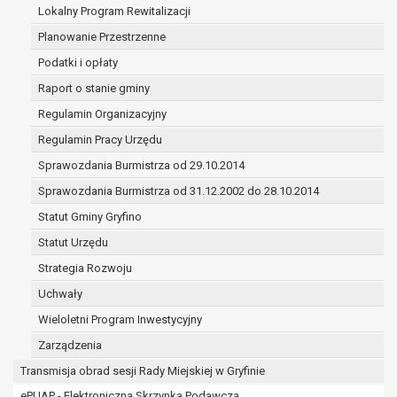
(merytorycznych), a także obowiązków i
Lokalny Program Rewitalizacji
zadań zleconych przez instytucje
Planowanie Przestrzenne
nadrzędne wobec Gminy;
Podatki i opłaty
zawarcia i realizacji umów;
ochrony żywotnych interesów osoby, której
Raport o stanie gminy
dane dotyczą, lub innej osoby fizycznej;
Regulamin Organizacyjny
wykonania zadania realizowanego w
Regulamin Pracy Urzędu
interesie publicznym lub w ramach
Sprawozdania Burmistrza od 29.10.2014
sprawowania władzy publicznej
powierzonej administratorowi;
Sprawozdania Burmistrza od 31.12.2002 do 28.10.2014
w pozostałych przypadkach dane osobowe
Statut Gminy Gryfino
przetwarzane są wyłącznie na podstawie
Statut Urzędu
wcześniej udzielonej zgody w zakresie i celu
określonym w treści zgody.
Strategia Rozwoju
W związku z przetwarzaniem danych w celu
Uchwały
wskazanym w pkt. 3, dane osobowe mogą być
Wieloletni Program Inwestycyjny
udostępniane innym upoważnionym odbiorcom lub
kategoriom odbiorców danych osobowych.
Zarządzenia
Odbiorcami mogą być:
Transmisja obrad sesji Rady Miejskiej w Gryfinie
podmioty, które przetwarzają dane
ePUAP - Elektroniczna Skrzynka Podawcza