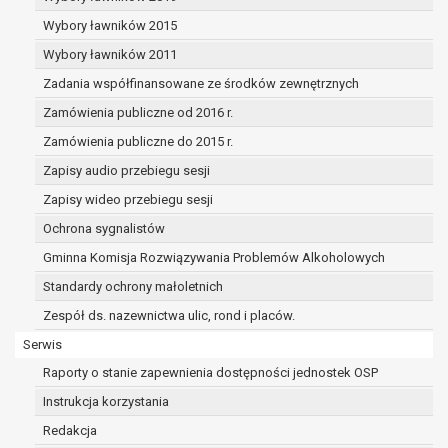
dane osobowe muszą być usunięte w
celu wywiązania się z obowiązku
Wybory ławników 2015
wynikającego z przepisów prawa;
Wybory ławników 2011
prawo do żądania ograniczenia
Zadania współfinansowane ze środków zewnętrznych
przetwarzania danych osobowych na
podstawie art. 18 RODO, w przypadku gdy:
Zamówienia publiczne od 2016 r.
osoba, której dane dotyczą
Zamówienia publiczne do 2015 r.
kwestionuje prawidłowość danych
Zapisy audio przebiegu sesji
osobowych – na okres pozwalający
administratorowi sprawdzić
Zapisy wideo przebiegu sesji
prawidłowość tych danych,
Ochrona sygnalistów
przetwarzanie danych jest niezgodne
Gminna Komisja Rozwiązywania Problemów Alkoholowych
z prawem, a osoba, której dane
Standardy ochrony małoletnich
dotyczą, sprzeciwia się usunięciu
danych, żądając w zamian ich
Zespół ds. nazewnictwa ulic, rond i placów.
ograniczenia,
Serwis
administrator nie potrzebuje już
Raporty o stanie zapewnienia dostępności jednostek OSP
danych dla swoich celów, ale osoba,
której dane dotyczą, potrzebuje ich do
Instrukcja korzystania
ustalenia, obrony lub dochodzenia
Redakcja
roszczeń,