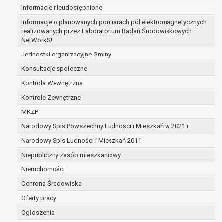
Informacje nieudostępnione
zabezpieczenia ewentualnych roszczeń, a w
przypadku wyrażenia zgody na przetwarzanie
Informacje o planowanych pomiarach pól elektromagnetycznych
danych po zakończeniu i rozliczeniu umowy, do
realizowanych przez Laboratorium Badań Środowiskowych
NetWorkS!
czasu wycofania tej zgody.
Ponadto w przypadku umów o dofinansowanie
Jednostki organizacyjne Gminy
dane osobowe od momentu pozyskania
Konsultacje społeczne
przechowywane są przez okres wynikający z
Kontrola Wewnętrzna
umowy o dofinansowanie zawartej między
beneficjentem a określoną instytucją, trwałości
Kontrole Zewnętrzne
danego projektu i konieczności zachowania
MKZP
dokumentacji projektu do celów kontrolnych.
Narodowy Spis Powszechny Ludności i Mieszkań w 2021 r.
W związku z przetwarzaniem przez
administratora danych osobowych przysługuje
Narodowy Spis Ludności i Mieszkań 2011
Pani/Panu:
Niepubliczny zasób mieszkaniowy
prawo dostępu do treści danych oraz
Nieruchomości
otrzymywania ich kopii na podstawie art. 15
RODO;
Ochrona Środowiska
prawo do żądania sprostowania danych na
Oferty pracy
podstawie art. 16 RODO,
Ogłoszenia
w przypadku gdy: