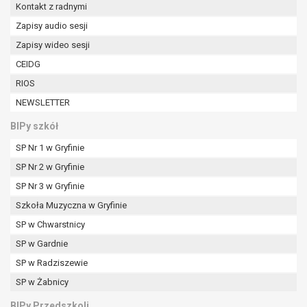
W przypadku gdy przetwarzanie danych
Kontakt z radnymi
osobowych odbywa się na podstawie zgody osoby
Zapisy audio sesji
na przetwarzanie danych osobowych (art. 6 ust. 1
Zapisy wideo sesji
lit a RODO), przysługuje Pani/Panu prawo do
CEIDG
cofnięcia tej zgody w dowolnym momencie.
Cofnięcie to nie ma wpływu na zgodność
RIOS
przetwarzania, którego dokonano na podstawie
NEWSLETTER
zgody przed jej cofnięciem.
BIPy szkół
Przysługuje Pani/Panu prawo wniesienia skargi do
organu nadzorczego na niezgodne z prawem
SP Nr 1 w Gryfinie
przetwarzanie Pani/Pana danych osobowych
SP Nr 2 w Gryfinie
przez administratora.
SP Nr 3 w Gryfinie
Organem właściwym do wniesienia skargi jest
Prezes Urzędu Ochrony Danych Osobowych.
Szkoła Muzyczna w Gryfinie
W zależności od sfery, w której przetwarzane są
SP w Chwarstnicy
dane osobowe, podanie danych osobowych jest
SP w Gardnie
dobrowolne albo jest wymogiem ustawowym lub
umownym.
SP w Radziszewie
Pani/Pana dane nie będą poddawane
SP w Żabnicy
zautomatyzowanemu podejmowaniu decyzji, w
BIPy Przedszkoli