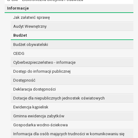
osobowe w imieniu administratora na
podstawie zawartej z nim umowy
Informacje
powierzenia przetwarzania danych
Jak załatwić sprawę
osobowych;
Audyt Wewnętrzny
podmioty upoważnione do odbioru danych
osobowych na podstawie odpowiednich
Budżet
przepisów prawa.
Budżet obywatelski
Pani/Pana dane osobowe będą przetwarzane
CEIDG
przez okres niezbędny do realizacji celu dla jakiego
zostały zebrane oraz zgodnie z terminami
Cyberbezpieczeństwo - informacje
archiwizacji określonymi przez przepisy prawa
Dostęp do informacji publicznej
powszechnie obowiązującego.
Dostępność
W przypadku, gdy dane osobowe przetwarzane są
na podstawie zgody osoby, której dane dotyczą
Deklaracja dostępności
przetwarzanie odbywa się do czasu wycofania tej
Dotacje dla niepublicznych jednostek oświatowych
zgody.
Ewidencja kąpielisk
W przypadku, gdy dane osobowe przetwarzane są
Gminna ewidencja zabytków
w celu zawarcia i realizacji umowy przetwarzanie
odbywa się przez okres niezbędny do realizacji
Gospodarka wodno-ściekowa
zawartej umowy, a po tym czasie w zakresie
Informacja dla osób mających trudności w komunikowaniu się
wymaganym przez przepisy prawa lub dla