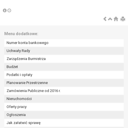
wykonania zadania realizowanego w
interesie publicznym lub w ramach
sprawowania władzy publicznej
powierzonej administratorowi bądź
niezbędność przetwarzania do celów
wynikających z prawnie
Menu dodatkowe:
uzasadnionych interesów
Numer konta bankowego
realizowanych przez administratora
Uchwały Rady
lub przez stronę trzecią.
Z przyczyn związanych z Pani/Pana
Zarządzenia Burmistrza
szczególną sytuacją. W razie wniesienia
Budżet
sprzeciwu, administrator nie może już
Podatki i opłaty
przetwarzać tych danych osobowych, chyba
Planowanie Przestrzenne
że wykaże on istnienie ważnych prawnie
uzasadnionych podstaw do przetwarzania,
Zamówienia Publiczne od 2016 r.
nadrzędnych wobec interesów, praw i
Nieruchomości
wolności osoby, której dane dotyczą, lub
Oferty pracy
podstaw do ustalenia, dochodzenia lub
Ogłoszenia
obrony roszczeń.
Jak załatwić sprawę