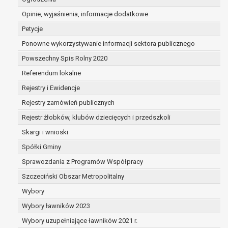
dane są nieprawidłowe lub
Opinie, wyjaśnienia, informacje dodatkowe
niekompletne;
prawo do żądania usunięcia danych
Petycje
osobowych (tzw. prawo do bycia
Ponowne wykorzystywanie informacji sektora publicznego
zapomnianym) na podstawie art. 17 RODO,
Powszechny Spis Rolny 2020
w przypadku gdy:
dane nie są już niezbędne do celów,
Referendum lokalne
dla których były zebrane lub w inny
Rejestry i Ewidencje
sposób przetwarzane,
Rejestry zamówień publicznych
osoba, której dane dotyczą, wniosła
sprzeciw wobec przetwarzania
Rejestr żłobków, klubów dziecięcych i przedszkoli
danych osobowych,
Skargi i wnioski
osoba, której dane dotyczą wycofała
Spółki Gminy
zgodę na przetwarzanie danych
osobowych, która jest podstawą
Sprawozdania z Programów Współpracy
przetwarzania danych i nie ma innej
Szczeciński Obszar Metropolitalny
podstawy prawnej przetwarzania
Wybory
danych,
Wybory ławników 2023
dane osobowe przetwarzane są
niezgodnie z prawem,
Wybory uzupełniające ławników 2021 r.