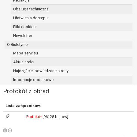
Redakcja
osoba, której dane dotyczą, wniosła
Obsługa techniczna
sprzeciw wobec przetwarzania
Ułatwienia dostępu
danych - do czasu ustalenia czy
prawnie uzasadnione podstawy po
Pliki cookies
stronie administratora są nadrzędne
Newsletter
wobec podstawy sprzeciwu;
O Biuletynie
prawo do przenoszenia danych na
podstawie art. 20 RODO, w przypadku gdy
Mapa serwisu
łącznie spełnione są następujące przesłanki:
Aktualności
przetwarzanie danych odbywa się na
Najczęściej odwiedzane strony
podstawie umowy zawartej z osobą,
której dane dotyczą lub na podstawie
Informacje dodatkowe
zgody wyrażonej przez tą osobę,
Protokół z obrad
przetwarzanie odbywa się w sposób
zautomatyzowany;
prawo sprzeciwu wobec przetwarzania
Lista załączników:
danych na podstawie art. 21 RODO, wobec
Protokół
[96128 bajtów]
przetwarzania danych osobowych, którego
podstawą prawną jest:
niezbędność przetwarzania do