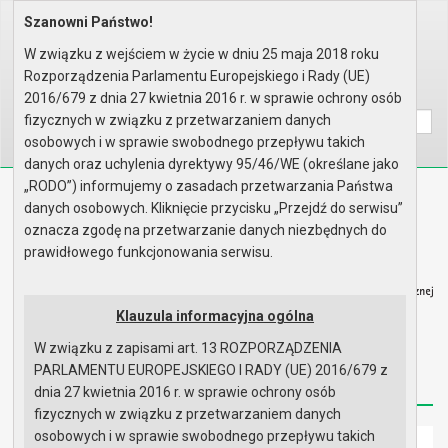
Szanowni Państwo!
Home
Organy
Rada Miejska
IX kadencja Rady Miejskiej
Sesje Rady Miejskiej
XI Sesja Rady - 19.12.2024
W związku z wejściem w życie w dniu 25 maja 2018 roku
Protokół z obrad
Rozporządzenia Parlamentu Europejskiego i Rady (UE)
Wyszukaj na stronie:
A
2016/679 z dnia 27 kwietnia 2016 r. w sprawie ochrony osób
A
A
fizycznych w związku z przetwarzaniem danych
osobowych i w sprawie swobodnego przepływu takich
danych oraz uchylenia dyrektywy 95/46/WE (określane jako
„RODO”) informujemy o zasadach przetwarzania Państwa
Biuletyn Informacji Publicznej
danych osobowych. Kliknięcie przycisku „Przejdź do serwisu”
Urząd Miasta i Gminy w Gryfinie
oznacza zgodę na przetwarzanie danych niezbędnych do
prawidłowego funkcjonowania serwisu.
Klauzula informacyjna ogólna
W związku z zapisami art. 13 ROZPORZĄDZENIA
Strona główna
Mapa serwisu
Aktualności
PARLAMENTU EUROPEJSKIEGO I RADY (UE) 2016/679 z
Redakcja
Instrukcja korzystania
Dostępność
dnia 27 kwietnia 2016 r. w sprawie ochrony osób
fizycznych w związku z przetwarzaniem danych
osobowych i w sprawie swobodnego przepływu takich
Strona główna