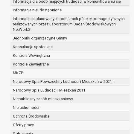
Informacja dla osób mających trudności w komunikowaniu się
zabezpieczenia ewentualnych roszczeń, a w
Informacje nieudostępnione
przypadku wyrażenia zgody na przetwarzanie
danych po zakończeniu i rozliczeniu umowy, do
Informacje o planowanych pomiarach pól elektromagnetycznych
realizowanych przez Laboratorium Badań Środowiskowych
czasu wycofania tej zgody.
NetWorkS!
Ponadto w przypadku umów o dofinansowanie
dane osobowe od momentu pozyskania
Jednostki organizacyjne Gminy
przechowywane są przez okres wynikający z
Konsultacje społeczne
umowy o dofinansowanie zawartej między
Kontrola Wewnętrzna
beneficjentem a określoną instytucją, trwałości
Kontrole Zewnętrzne
danego projektu i konieczności zachowania
dokumentacji projektu do celów kontrolnych.
MKZP
W związku z przetwarzaniem przez
Narodowy Spis Powszechny Ludności i Mieszkań w 2021 r.
administratora danych osobowych przysługuje
Narodowy Spis Ludności i Mieszkań 2011
Pani/Panu:
prawo dostępu do treści danych oraz
Niepubliczny zasób mieszkaniowy
otrzymywania ich kopii na podstawie art. 15
Nieruchomości
RODO;
Ochrona Środowiska
prawo do żądania sprostowania danych na
podstawie art. 16 RODO,
Oferty pracy
w przypadku gdy:
Ogłoszenia