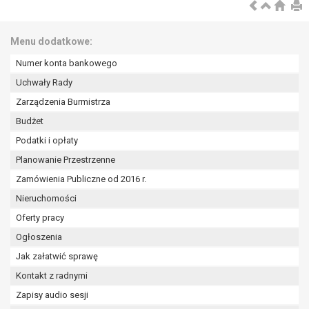
wykonania zadania realizowanego w
interesie publicznym lub w ramach
sprawowania władzy publicznej
Menu dodatkowe:
powierzonej administratorowi bądź
Numer konta bankowego
niezbędność przetwarzania do celów
wynikających z prawnie
Uchwały Rady
uzasadnionych interesów
Zarządzenia Burmistrza
realizowanych przez administratora
Budżet
lub przez stronę trzecią.
Podatki i opłaty
Z przyczyn związanych z Pani/Pana
szczególną sytuacją. W razie wniesienia
Planowanie Przestrzenne
sprzeciwu, administrator nie może już
Zamówienia Publiczne od 2016 r.
przetwarzać tych danych osobowych, chyba
Nieruchomości
że wykaże on istnienie ważnych prawnie
uzasadnionych podstaw do przetwarzania,
Oferty pracy
nadrzędnych wobec interesów, praw i
Ogłoszenia
wolności osoby, której dane dotyczą, lub
Jak załatwić sprawę
podstaw do ustalenia, dochodzenia lub
Kontakt z radnymi
obrony roszczeń.
Zapisy audio sesji