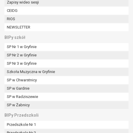
Zapisy wideo sesji
W przypadku gdy przetwarzanie danych
osobowych odbywa się na podstawie zgody osoby
CEIDG
na przetwarzanie danych osobowych (art. 6 ust. 1
RIOS
lit a RODO), przysługuje Pani/Panu prawo do
NEWSLETTER
cofnięcia tej zgody w dowolnym momencie.
Cofnięcie to nie ma wpływu na zgodność
BIPy szkół
przetwarzania, którego dokonano na podstawie
SP Nr 1 w Gryfinie
zgody przed jej cofnięciem.
Przysługuje Pani/Panu prawo wniesienia skargi do
SP Nr 2 w Gryfinie
organu nadzorczego na niezgodne z prawem
SP Nr 3 w Gryfinie
przetwarzanie Pani/Pana danych osobowych
Szkoła Muzyczna w Gryfinie
przez administratora.
SP w Chwarstnicy
Organem właściwym do wniesienia skargi jest
Prezes Urzędu Ochrony Danych Osobowych.
SP w Gardnie
W zależności od sfery, w której przetwarzane są
SP w Radziszewie
dane osobowe, podanie danych osobowych jest
SP w Żabnicy
dobrowolne albo jest wymogiem ustawowym lub
umownym.
BIPy Przedszkoli
Pani/Pana dane nie będą poddawane
Przedszkole Nr 1
zautomatyzowanemu podejmowaniu decyzji, w
Przedszkole Nr 2