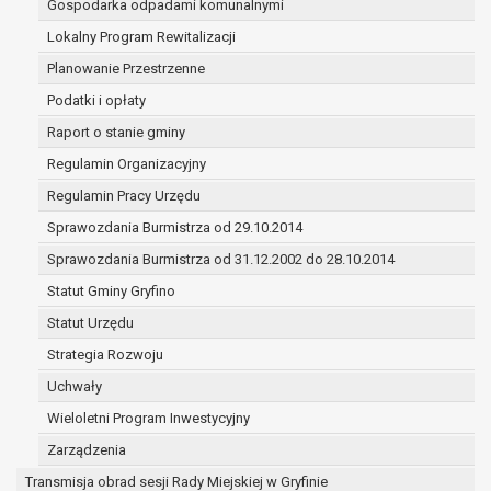
Gospodarka odpadami komunalnymi
(merytorycznych), a także obowiązków i
zadań zleconych przez instytucje
Lokalny Program Rewitalizacji
nadrzędne wobec Gminy;
Planowanie Przestrzenne
zawarcia i realizacji umów;
Podatki i opłaty
ochrony żywotnych interesów osoby, której
Raport o stanie gminy
dane dotyczą, lub innej osoby fizycznej;
wykonania zadania realizowanego w
Regulamin Organizacyjny
interesie publicznym lub w ramach
Regulamin Pracy Urzędu
sprawowania władzy publicznej
Sprawozdania Burmistrza od 29.10.2014
powierzonej administratorowi;
w pozostałych przypadkach dane osobowe
Sprawozdania Burmistrza od 31.12.2002 do 28.10.2014
przetwarzane są wyłącznie na podstawie
Statut Gminy Gryfino
wcześniej udzielonej zgody w zakresie i celu
Statut Urzędu
określonym w treści zgody.
W związku z przetwarzaniem danych w celu
Strategia Rozwoju
wskazanym w pkt. 3, dane osobowe mogą być
Uchwały
udostępniane innym upoważnionym odbiorcom lub
Wieloletni Program Inwestycyjny
kategoriom odbiorców danych osobowych.
Odbiorcami mogą być:
Zarządzenia
podmioty, które przetwarzają dane
Transmisja obrad sesji Rady Miejskiej w Gryfinie