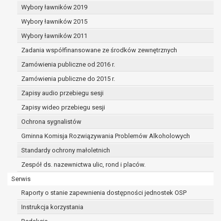
dane osobowe muszą być usunięte w
Wybory ławników 2019
celu wywiązania się z obowiązku
Wybory ławników 2015
wynikającego z przepisów prawa;
prawo do żądania ograniczenia
Wybory ławników 2011
przetwarzania danych osobowych na
Zadania współfinansowane ze środków zewnętrznych
podstawie art. 18 RODO, w przypadku gdy:
Zamówienia publiczne od 2016 r.
osoba, której dane dotyczą
kwestionuje prawidłowość danych
Zamówienia publiczne do 2015 r.
osobowych – na okres pozwalający
Zapisy audio przebiegu sesji
administratorowi sprawdzić
Zapisy wideo przebiegu sesji
prawidłowość tych danych,
przetwarzanie danych jest niezgodne
Ochrona sygnalistów
z prawem, a osoba, której dane
Gminna Komisja Rozwiązywania Problemów Alkoholowych
dotyczą, sprzeciwia się usunięciu
Standardy ochrony małoletnich
danych, żądając w zamian ich
ograniczenia,
Zespół ds. nazewnictwa ulic, rond i placów.
administrator nie potrzebuje już
Serwis
danych dla swoich celów, ale osoba,
Raporty o stanie zapewnienia dostępności jednostek OSP
której dane dotyczą, potrzebuje ich do
ustalenia, obrony lub dochodzenia
Instrukcja korzystania
roszczeń,