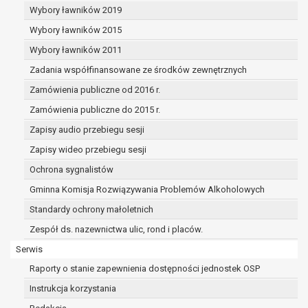
dane osobowe muszą być usunięte w
Wybory ławników 2019
celu wywiązania się z obowiązku
Wybory ławników 2015
wynikającego z przepisów prawa;
prawo do żądania ograniczenia
Wybory ławników 2011
przetwarzania danych osobowych na
Zadania współfinansowane ze środków zewnętrznych
podstawie art. 18 RODO, w przypadku gdy:
Zamówienia publiczne od 2016 r.
osoba, której dane dotyczą
kwestionuje prawidłowość danych
Zamówienia publiczne do 2015 r.
osobowych – na okres pozwalający
Zapisy audio przebiegu sesji
administratorowi sprawdzić
Zapisy wideo przebiegu sesji
prawidłowość tych danych,
przetwarzanie danych jest niezgodne
Ochrona sygnalistów
z prawem, a osoba, której dane
Gminna Komisja Rozwiązywania Problemów Alkoholowych
dotyczą, sprzeciwia się usunięciu
Standardy ochrony małoletnich
danych, żądając w zamian ich
ograniczenia,
Zespół ds. nazewnictwa ulic, rond i placów.
administrator nie potrzebuje już
Serwis
danych dla swoich celów, ale osoba,
Raporty o stanie zapewnienia dostępności jednostek OSP
której dane dotyczą, potrzebuje ich do
ustalenia, obrony lub dochodzenia
Instrukcja korzystania
roszczeń,