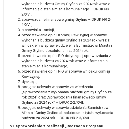
W przypadku gdy przetwarzanie danych
wykonania budżetu Gminy Gryfino za 2024 rok wraz z
osobowych odbywa się na podstawie zgody osoby
informacją o stanie mienia komunalnego – DRUK NR
2/XVII,
na przetwarzanie danych osobowych (art. 6 ust. 1
sprawozdanie finansowe gminy Gryfino – DRUK NR 2-
lit a RODO), przysługuje Pani/Panu prawo do
1/XVII,
cofnięcia tej zgody w dowolnym momencie.
stanowiska komisji,
Cofnięcie to nie ma wpływu na zgodność
przedstawienie opinii Komisji Rewizyjnej w sprawie
wykonania budżetu gminy Gryfino za 2024 rok wraz z
przetwarzania, którego dokonano na podstawie
wnioskiem w sprawie udzielenia Burmistrzowi Miasta i
zgody przed jej cofnięciem.
Gminy Gryfino absolutorium za 2024 rok,
Przysługuje Pani/Panu prawo wniesienia skargi do
przedstawienie opinii RIO dotyczącej sprawozdania z
organu nadzorczego na niezgodne z prawem
wykonania budżetu za 2024 rok wraz z informacją o
przetwarzanie Pani/Pana danych osobowych
stanie mienia komunalnego,
przedstawienie opinii RIO w sprawie wniosku Komisji
przez administratora.
Rewizyjnej,
Organem właściwym do wniesienia skargi jest
dyskusja,
Prezes Urzędu Ochrony Danych Osobowych.
podjęcie uchwały w sprawie zatwierdzenia
W zależności od sfery, w której przetwarzane są
„Sprawozdania z wykonania budżetu gminy Gryfino za
rok 2024” oraz „Sprawozdania finansowego gminy
dane osobowe, podanie danych osobowych jest
Gryfino za 2024 rok” – DRUK 2-2/XVII,
dobrowolne albo jest wymogiem ustawowym lub
podjęcie uchwały w sprawie udzielenia Burmistrzowi
umownym.
Miasta i Gminy Gryfino absolutorium z tytułu wykonania
Pani/Pana dane nie będą poddawane
budżetu za 2024 rok – DRUK NR 2-3/XVII.
zautomatyzowanemu podejmowaniu decyzji, w
VI. Sprawozdanie z realizacji „Rocznego Programu