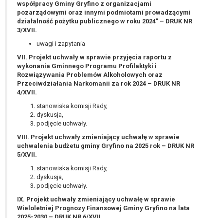
tym również profilowaniu.
współpracy Gminy Gryfino z organizacjami
pozarządowymi oraz innymi podmiotami prowadzącymi
działalność pożytku publicznego w roku 2024” – DRUK NR
3/XVII.
uwagi i zapytania
VII. Projekt uchwały w sprawie przyjęcia raportu z
wykonania Gminnego Programu Profilaktyki i
Rozwiązywania Problemów Alkoholowych oraz
Przeciwdziałania Narkomanii za rok 2024 – DRUK NR
4/XVII.
stanowiska komisji Rady,
dyskusja,
podjęcie uchwały.
VIII. Projekt uchwały zmieniający uchwałę w sprawie
uchwalenia budżetu gminy Gryfino na 2025 rok – DRUK NR
5/XVII.
stanowiska komisji Rady,
dyskusja,
podjęcie uchwały.
IX. Projekt uchwały zmieniający uchwałę w sprawie
Wieloletniej Prognozy Finansowej Gminy Gryfino na lata
2025-2030 – DRUK NR 6/XVII.