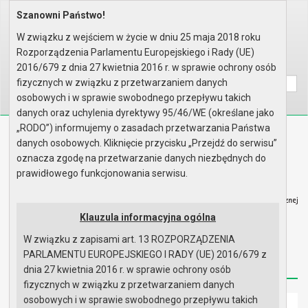
Szanowni Państwo!
Home
Organy
Rada Miejska
IX kadencja Rady Miejskiej
Sesje Rady Miejskiej
XVII Sesja Rady - 26.06.2025
W związku z wejściem w życie w dniu 25 maja 2018 roku
Porządek obrad
Rozporządzenia Parlamentu Europejskiego i Rady (UE)
Wyszukaj na stronie:
A
2016/679 z dnia 27 kwietnia 2016 r. w sprawie ochrony osób
A
A
fizycznych w związku z przetwarzaniem danych
osobowych i w sprawie swobodnego przepływu takich
danych oraz uchylenia dyrektywy 95/46/WE (określane jako
„RODO”) informujemy o zasadach przetwarzania Państwa
Biuletyn Informacji Publicznej
danych osobowych. Kliknięcie przycisku „Przejdź do serwisu”
Urząd Miasta i Gminy w Gryfinie
oznacza zgodę na przetwarzanie danych niezbędnych do
prawidłowego funkcjonowania serwisu.
Klauzula informacyjna ogólna
W związku z zapisami art. 13 ROZPORZĄDZENIA
Strona główna
Mapa serwisu
Aktualności
PARLAMENTU EUROPEJSKIEGO I RADY (UE) 2016/679 z
Redakcja
Instrukcja korzystania
Dostępność
dnia 27 kwietnia 2016 r. w sprawie ochrony osób
fizycznych w związku z przetwarzaniem danych
osobowych i w sprawie swobodnego przepływu takich
Strona główna