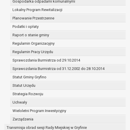
Gospodarka odpadami komunalnymi
(merytorycznych), a także obowiązków i
zadań zleconych przez instytucje
Lokalny Program Rewitalizacji
nadrzędne wobec Gminy;
Planowanie Przestrzenne
zawarcia i realizacji umów;
Podatki i opłaty
ochrony żywotnych interesów osoby, której
Raport o stanie gminy
dane dotyczą, lub innej osoby fizycznej;
wykonania zadania realizowanego w
Regulamin Organizacyjny
interesie publicznym lub w ramach
Regulamin Pracy Urzędu
sprawowania władzy publicznej
Sprawozdania Burmistrza od 29.10.2014
powierzonej administratorowi;
w pozostałych przypadkach dane osobowe
Sprawozdania Burmistrza od 31.12.2002 do 28.10.2014
przetwarzane są wyłącznie na podstawie
Statut Gminy Gryfino
wcześniej udzielonej zgody w zakresie i celu
Statut Urzędu
określonym w treści zgody.
W związku z przetwarzaniem danych w celu
Strategia Rozwoju
wskazanym w pkt. 3, dane osobowe mogą być
Uchwały
udostępniane innym upoważnionym odbiorcom lub
Wieloletni Program Inwestycyjny
kategoriom odbiorców danych osobowych.
Odbiorcami mogą być:
Zarządzenia
podmioty, które przetwarzają dane
Transmisja obrad sesji Rady Miejskiej w Gryfinie