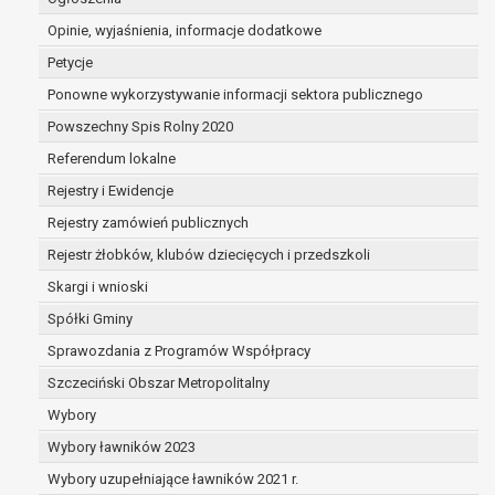
dane są nieprawidłowe lub
Opinie, wyjaśnienia, informacje dodatkowe
niekompletne;
prawo do żądania usunięcia danych
Petycje
osobowych (tzw. prawo do bycia
Ponowne wykorzystywanie informacji sektora publicznego
zapomnianym) na podstawie art. 17 RODO,
Powszechny Spis Rolny 2020
w przypadku gdy:
dane nie są już niezbędne do celów,
Referendum lokalne
dla których były zebrane lub w inny
Rejestry i Ewidencje
sposób przetwarzane,
Rejestry zamówień publicznych
osoba, której dane dotyczą, wniosła
sprzeciw wobec przetwarzania
Rejestr żłobków, klubów dziecięcych i przedszkoli
danych osobowych,
Skargi i wnioski
osoba, której dane dotyczą wycofała
Spółki Gminy
zgodę na przetwarzanie danych
osobowych, która jest podstawą
Sprawozdania z Programów Współpracy
przetwarzania danych i nie ma innej
Szczeciński Obszar Metropolitalny
podstawy prawnej przetwarzania
Wybory
danych,
Wybory ławników 2023
dane osobowe przetwarzane są
niezgodnie z prawem,
Wybory uzupełniające ławników 2021 r.