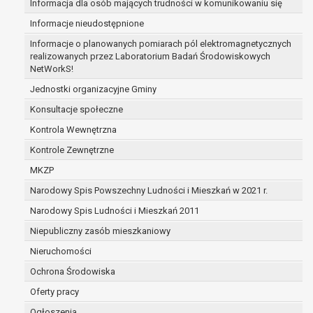
Informacja dla osób mających trudności w komunikowaniu się
zabezpieczenia ewentualnych roszczeń, a w
Informacje nieudostępnione
przypadku wyrażenia zgody na przetwarzanie
danych po zakończeniu i rozliczeniu umowy, do
Informacje o planowanych pomiarach pól elektromagnetycznych
realizowanych przez Laboratorium Badań Środowiskowych
czasu wycofania tej zgody.
NetWorkS!
Ponadto w przypadku umów o dofinansowanie
dane osobowe od momentu pozyskania
Jednostki organizacyjne Gminy
przechowywane są przez okres wynikający z
Konsultacje społeczne
umowy o dofinansowanie zawartej między
Kontrola Wewnętrzna
beneficjentem a określoną instytucją, trwałości
Kontrole Zewnętrzne
danego projektu i konieczności zachowania
dokumentacji projektu do celów kontrolnych.
MKZP
W związku z przetwarzaniem przez
Narodowy Spis Powszechny Ludności i Mieszkań w 2021 r.
administratora danych osobowych przysługuje
Narodowy Spis Ludności i Mieszkań 2011
Pani/Panu:
prawo dostępu do treści danych oraz
Niepubliczny zasób mieszkaniowy
otrzymywania ich kopii na podstawie art. 15
Nieruchomości
RODO;
Ochrona Środowiska
prawo do żądania sprostowania danych na
podstawie art. 16 RODO,
Oferty pracy
w przypadku gdy:
Ogłoszenia