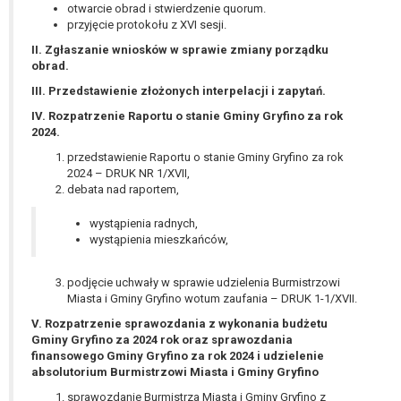
wykonania zadania realizowanego w
otwarcie obrad i stwierdzenie quorum.
przyjęcie protokołu z XVI sesji.
interesie publicznym lub w ramach
sprawowania władzy publicznej
II. Zgłaszanie wniosków w sprawie zmiany porządku
powierzonej administratorowi bądź
obrad.
niezbędność przetwarzania do celów
III. Przedstawienie złożonych interpelacji i zapytań.
wynikających z prawnie
IV. Rozpatrzenie Raportu o stanie Gminy Gryfino za rok
uzasadnionych interesów
2024.
realizowanych przez administratora
przedstawienie Raportu o stanie Gminy Gryfino za rok
lub przez stronę trzecią.
2024 – DRUK NR 1/XVII,
Z przyczyn związanych z Pani/Pana
debata nad raportem,
szczególną sytuacją. W razie wniesienia
sprzeciwu, administrator nie może już
wystąpienia radnych,
wystąpienia mieszkańców,
przetwarzać tych danych osobowych, chyba
że wykaże on istnienie ważnych prawnie
uzasadnionych podstaw do przetwarzania,
podjęcie uchwały w sprawie udzielenia Burmistrzowi
Miasta i Gminy Gryfino wotum zaufania – DRUK 1-1/XVII.
nadrzędnych wobec interesów, praw i
wolności osoby, której dane dotyczą, lub
V. Rozpatrzenie sprawozdania z wykonania budżetu
Gminy Gryfino za 2024 rok oraz sprawozdania
podstaw do ustalenia, dochodzenia lub
finansowego Gminy Gryfino za rok 2024 i udzielenie
obrony roszczeń.
absolutorium Burmistrzowi Miasta i Gminy Gryfino
sprawozdanie Burmistrza Miasta i Gminy Gryfino z