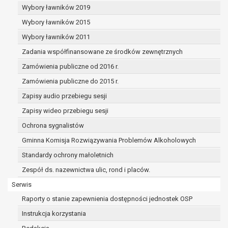
dane osobowe muszą być usunięte w
Wybory ławników 2019
celu wywiązania się z obowiązku
Wybory ławników 2015
wynikającego z przepisów prawa;
prawo do żądania ograniczenia
Wybory ławników 2011
przetwarzania danych osobowych na
Zadania współfinansowane ze środków zewnętrznych
podstawie art. 18 RODO, w przypadku gdy:
Zamówienia publiczne od 2016 r.
osoba, której dane dotyczą
kwestionuje prawidłowość danych
Zamówienia publiczne do 2015 r.
osobowych – na okres pozwalający
Zapisy audio przebiegu sesji
administratorowi sprawdzić
Zapisy wideo przebiegu sesji
prawidłowość tych danych,
przetwarzanie danych jest niezgodne
Ochrona sygnalistów
z prawem, a osoba, której dane
Gminna Komisja Rozwiązywania Problemów Alkoholowych
dotyczą, sprzeciwia się usunięciu
Standardy ochrony małoletnich
danych, żądając w zamian ich
ograniczenia,
Zespół ds. nazewnictwa ulic, rond i placów.
administrator nie potrzebuje już
Serwis
danych dla swoich celów, ale osoba,
Raporty o stanie zapewnienia dostępności jednostek OSP
której dane dotyczą, potrzebuje ich do
ustalenia, obrony lub dochodzenia
Instrukcja korzystania
roszczeń,