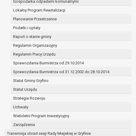
Gospodarka odpadami komunalnymi
(merytorycznych), a także obowiązków i
zadań zleconych przez instytucje
Lokalny Program Rewitalizacji
nadrzędne wobec Gminy;
Planowanie Przestrzenne
zawarcia i realizacji umów;
Podatki i opłaty
ochrony żywotnych interesów osoby, której
Raport o stanie gminy
dane dotyczą, lub innej osoby fizycznej;
wykonania zadania realizowanego w
Regulamin Organizacyjny
interesie publicznym lub w ramach
Regulamin Pracy Urzędu
sprawowania władzy publicznej
Sprawozdania Burmistrza od 29.10.2014
powierzonej administratorowi;
w pozostałych przypadkach dane osobowe
Sprawozdania Burmistrza od 31.12.2002 do 28.10.2014
przetwarzane są wyłącznie na podstawie
Statut Gminy Gryfino
wcześniej udzielonej zgody w zakresie i celu
Statut Urzędu
określonym w treści zgody.
W związku z przetwarzaniem danych w celu
Strategia Rozwoju
wskazanym w pkt. 3, dane osobowe mogą być
Uchwały
udostępniane innym upoważnionym odbiorcom lub
Wieloletni Program Inwestycyjny
kategoriom odbiorców danych osobowych.
Odbiorcami mogą być:
Zarządzenia
podmioty, które przetwarzają dane
Transmisja obrad sesji Rady Miejskiej w Gryfinie