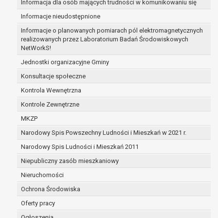
Informacja dla osób mających trudności w komunikowaniu się
zabezpieczenia ewentualnych roszczeń, a w
Informacje nieudostępnione
przypadku wyrażenia zgody na przetwarzanie
danych po zakończeniu i rozliczeniu umowy, do
Informacje o planowanych pomiarach pól elektromagnetycznych
realizowanych przez Laboratorium Badań Środowiskowych
czasu wycofania tej zgody.
NetWorkS!
Ponadto w przypadku umów o dofinansowanie
dane osobowe od momentu pozyskania
Jednostki organizacyjne Gminy
przechowywane są przez okres wynikający z
Konsultacje społeczne
umowy o dofinansowanie zawartej między
Kontrola Wewnętrzna
beneficjentem a określoną instytucją, trwałości
Kontrole Zewnętrzne
danego projektu i konieczności zachowania
dokumentacji projektu do celów kontrolnych.
MKZP
W związku z przetwarzaniem przez
Narodowy Spis Powszechny Ludności i Mieszkań w 2021 r.
administratora danych osobowych przysługuje
Narodowy Spis Ludności i Mieszkań 2011
Pani/Panu:
prawo dostępu do treści danych oraz
Niepubliczny zasób mieszkaniowy
otrzymywania ich kopii na podstawie art. 15
Nieruchomości
RODO;
Ochrona Środowiska
prawo do żądania sprostowania danych na
podstawie art. 16 RODO,
Oferty pracy
w przypadku gdy:
Ogłoszenia