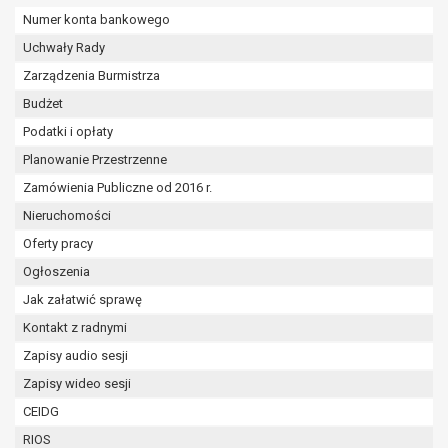
wykonania zadania realizowanego w
Numer konta bankowego
interesie publicznym lub w ramach
Uchwały Rady
sprawowania władzy publicznej
powierzonej administratorowi bądź
Zarządzenia Burmistrza
niezbędność przetwarzania do celów
Budżet
wynikających z prawnie
Podatki i opłaty
uzasadnionych interesów
Planowanie Przestrzenne
realizowanych przez administratora
lub przez stronę trzecią.
Zamówienia Publiczne od 2016 r.
Z przyczyn związanych z Pani/Pana
Nieruchomości
szczególną sytuacją. W razie wniesienia
Oferty pracy
sprzeciwu, administrator nie może już
przetwarzać tych danych osobowych, chyba
Ogłoszenia
że wykaże on istnienie ważnych prawnie
Jak załatwić sprawę
uzasadnionych podstaw do przetwarzania,
Kontakt z radnymi
nadrzędnych wobec interesów, praw i
Zapisy audio sesji
wolności osoby, której dane dotyczą, lub
podstaw do ustalenia, dochodzenia lub
Zapisy wideo sesji
obrony roszczeń.
CEIDG
RIOS