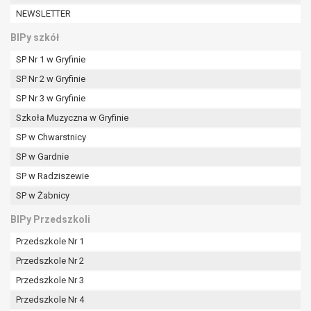
W przypadku gdy przetwarzanie danych
NEWSLETTER
osobowych odbywa się na podstawie zgody osoby
na przetwarzanie danych osobowych (art. 6 ust. 1
BIPy szkół
lit a RODO), przysługuje Pani/Panu prawo do
SP Nr 1 w Gryfinie
cofnięcia tej zgody w dowolnym momencie.
SP Nr 2 w Gryfinie
Cofnięcie to nie ma wpływu na zgodność
przetwarzania, którego dokonano na podstawie
SP Nr 3 w Gryfinie
zgody przed jej cofnięciem.
Szkoła Muzyczna w Gryfinie
Przysługuje Pani/Panu prawo wniesienia skargi do
SP w Chwarstnicy
organu nadzorczego na niezgodne z prawem
SP w Gardnie
przetwarzanie Pani/Pana danych osobowych
przez administratora.
SP w Radziszewie
Organem właściwym do wniesienia skargi jest
SP w Żabnicy
Prezes Urzędu Ochrony Danych Osobowych.
BIPy Przedszkoli
W zależności od sfery, w której przetwarzane są
dane osobowe, podanie danych osobowych jest
Przedszkole Nr 1
dobrowolne albo jest wymogiem ustawowym lub
Przedszkole Nr 2
umownym.
Przedszkole Nr 3
Pani/Pana dane nie będą poddawane
zautomatyzowanemu podejmowaniu decyzji, w
Przedszkole Nr 4