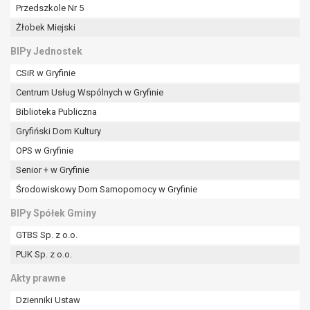
tym również profilowaniu.
Przedszkole Nr 5
Żłobek Miejski
BIPy Jednostek
CSiR w Gryfinie
Centrum Usług Wspólnych w Gryfinie
Biblioteka Publiczna
Gryfiński Dom Kultury
OPS w Gryfinie
Senior + w Gryfinie
Środowiskowy Dom Samopomocy w Gryfinie
BIPy Spółek Gminy
GTBS Sp. z o.o.
PUK Sp. z o.o.
Akty prawne
Dzienniki Ustaw