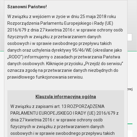
Szanowni Państwo!
Home
Organy
Rada Miejska
IX kadencja Rady Miejskiej
Komisje
Komisja Budżetu, Finansów, Rol..
W związku z wejściem w życie w dniu 25 maja 2018 roku
Rok 2025 - posiedzenia
Posiedzenie z 23 września 2025..
Rozporządzenia Parlamentu Europejskiego i Rady (UE)
Wyszukaj na stronie:
A
2016/679 z dnia 27 kwietnia 2016 r. w sprawie ochrony osób
A
A
fizycznych w związku z przetwarzaniem danych
osobowych i w sprawie swobodnego przepływu takich
danych oraz uchylenia dyrektywy 95/46/WE (określane jako
„RODO”) informujemy o zasadach przetwarzania Państwa
Biuletyn Informacji Publicznej
danych osobowych. Kliknięcie przycisku „Przejdź do serwisu”
Urząd Miasta i Gminy w Gryfinie
oznacza zgodę na przetwarzanie danych niezbędnych do
prawidłowego funkcjonowania serwisu.
Klauzula informacyjna ogólna
W związku z zapisami art. 13 ROZPORZĄDZENIA
Strona główna
Mapa serwisu
Aktualności
PARLAMENTU EUROPEJSKIEGO I RADY (UE) 2016/679 z
Redakcja
Instrukcja korzystania
Dostępność
dnia 27 kwietnia 2016 r. w sprawie ochrony osób
fizycznych w związku z przetwarzaniem danych
osobowych i w sprawie swobodnego przepływu takich
Strona główna