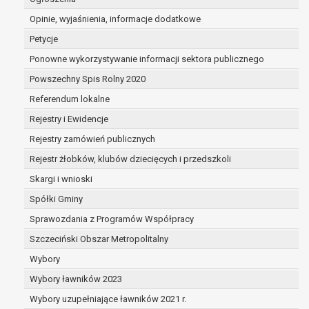
dane są nieprawidłowe lub
Opinie, wyjaśnienia, informacje dodatkowe
niekompletne;
prawo do żądania usunięcia danych
Petycje
osobowych (tzw. prawo do bycia
Ponowne wykorzystywanie informacji sektora publicznego
zapomnianym) na podstawie art. 17 RODO,
Powszechny Spis Rolny 2020
w przypadku gdy:
dane nie są już niezbędne do celów,
Referendum lokalne
dla których były zebrane lub w inny
Rejestry i Ewidencje
sposób przetwarzane,
Rejestry zamówień publicznych
osoba, której dane dotyczą, wniosła
sprzeciw wobec przetwarzania
Rejestr żłobków, klubów dziecięcych i przedszkoli
danych osobowych,
Skargi i wnioski
osoba, której dane dotyczą wycofała
Spółki Gminy
zgodę na przetwarzanie danych
osobowych, która jest podstawą
Sprawozdania z Programów Współpracy
przetwarzania danych i nie ma innej
Szczeciński Obszar Metropolitalny
podstawy prawnej przetwarzania
Wybory
danych,
Wybory ławników 2023
dane osobowe przetwarzane są
niezgodnie z prawem,
Wybory uzupełniające ławników 2021 r.