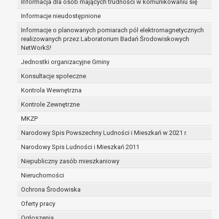
Informacja dla osób mających trudności w komunikowaniu się
sprzeciwia się usunięciu danych, żądając w z
Informacje nieudostępnione
administrator nie potrzebuje już danych dla s
dotyczą, potrzebuje ich do ustalenia, obrony
Informacje o planowanych pomiarach pól elektromagnetycznych
realizowanych przez Laboratorium Badań Środowiskowych
osoba, której dane dotyczą, wniosła sprzeci
NetWorkS!
czasu ustalenia czy prawnie uzasadnione pod
Jednostki organizacyjne Gminy
nadrzędne wobec podstawy sprzeciwu;
prawo do przenoszenia danych na podstawie art. 2
Konsultacje społeczne
spełnione są następujące przesłanki:
Kontrola Wewnętrzna
przetwarzanie danych odbywa się na podstaw
Kontrole Zewnętrzne
dane dotyczą lub na podstawie zgody wyrażo
przetwarzanie odbywa się w sposób zauto
MKZP
prawo sprzeciwu wobec przetwarzania danych na p
Narodowy Spis Powszechny Ludności i Mieszkań w 2021 r.
przetwarzania danych osobowych, którego podstaw
Narodowy Spis Ludności i Mieszkań 2011
niezbędność przetwarzania do wykonania za
publicznym lub w ramach sprawowania władz
Niepubliczny zasób mieszkaniowy
administratorowi bądź
Nieruchomości
niezbędność przetwarzania do celów wynika
Ochrona Środowiska
interesów realizowanych przez administratora
Z przyczyn związanych z Pani/Pana szczególną syt
Oferty pracy
sprzeciwu, administrator nie może już przetwarza
Ogłoszenia