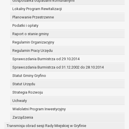
Gospodarka odpadami komunalnymi
zawartej z nim umowy powierzenia przetwarzania
Lokalny Program Rewitalizacji
podmioty upoważnione do odbioru danych osobowy
przepisów prawa.
Planowanie Przestrzenne
Pani/Pana dane osobowe będą przetwarzane przez okres n
Podatki i opłaty
jakiego zostały zebrane oraz zgodnie z terminami archiwi
Raport o stanie gminy
prawa powszechnie obowiązującego.
W przypadku, gdy dane osobowe przetwarzane są na pods
Regulamin Organizacyjny
dotyczą przetwarzanie odbywa się do czasu wycofania te
Regulamin Pracy Urzędu
W przypadku, gdy dane osobowe przetwarzane są w celu z
Sprawozdania Burmistrza od 29.10.2014
przetwarzanie odbywa się przez okres niezbędny do reali
czasie w zakresie wymaganym przez przepisy prawa lub
Sprawozdania Burmistrza od 31.12.2002 do 28.10.2014
roszczeń, a w przypadku wyrażenia zgody na przetwarza
Statut Gminy Gryfino
rozliczeniu umowy, do czasu wycofania tej zgody.
Statut Urzędu
Ponadto w przypadku umów o dofinansowanie dane oso
przechowywane są przez okres wynikający z umowy o do
Strategia Rozwoju
beneficjentem a określoną instytucją, trwałości danego p
Uchwały
dokumentacji projektu do celów kontrolnych.
Wieloletni Program Inwestycyjny
W związku z przetwarzaniem przez administratora dany
Pani/Panu:
Zarządzenia
prawo dostępu do treści danych oraz otrzymywania 
Transmisja obrad sesji Rady Miejskiej w Gryfinie