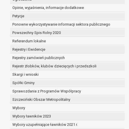
wykaże on istnienie ważnych prawnie uzasadniony
Opinie, wyjaśnienia, informacje dodatkowe
nadrzędnych wobec interesów, praw i wolności osob
do ustalenia, dochodzenia lub obrony roszczeń.
Petycje
Ponowne wykorzystywanie informacji sektora publicznego
W przypadku gdy przetwarzanie danych osobowych odbyw
Powszechny Spis Rolny 2020
przetwarzanie danych osobowych (art. 6 ust. 1 lit a RODO
Referendum lokalne
cofnięcia tej zgody w dowolnym momencie. Cofnięcie to
Rejestry i Ewidencje
przetwarzania, którego dokonano na podstawie zgody prze
Przysługuje Pani/Panu prawo wniesienia skargi do organ
Rejestry zamówień publicznych
prawem przetwarzanie Pani/Pana danych osobowych prze
Rejestr żłobków, klubów dziecięcych i przedszkoli
Organem właściwym do wniesienia skargi jest Prezes U
Skargi i wnioski
W zależności od sfery, w której przetwarzane są dane o
jest dobrowolne albo jest wymogiem ustawowym lub u
Spółki Gminy
Pani/Pana dane nie będą poddawane zautomatyzowanem
Sprawozdania z Programów Współpracy
również profilowaniu.
Szczeciński Obszar Metropolitalny
Wybory
Wybory ławników 2023
Wybory uzupełniające ławników 2021 r.