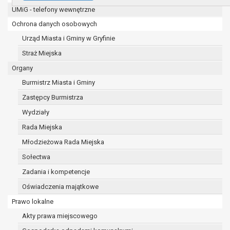
UMiG - telefony wewnętrzne
e-mail:
burmistrz@gryfino.pl
Dane kontaktowe Inspektora Ochrony Danych:
Ochrona danych osobowych
telefon: 91 416 20 11
Urząd Miasta i Gminy w Gryfinie
e-mail:
iod@gryfino.pl
Straż Miejska
Pani/Pana dane osobowe przetwarzane są zgodnie z ob
celu:
Organy
realizacji zadań wynikających z przepisów prawa, a
Burmistrz Miasta i Gminy
marca 1990 r. o samorządzie gminnym (Dz.U. z 2017
Zastępcy Burmistrza
szeregu ustaw kompetencyjnych (merytorycznych),
zleconych przez instytucje nadrzędne wobec Gminy
Wydziały
zawarcia i realizacji umów;
Rada Miejska
ochrony żywotnych interesów osoby, której dane doty
Młodzieżowa Rada Miejska
wykonania zadania realizowanego w interesie pub
władzy publicznej powierzonej administratorowi;
Sołectwa
w pozostałych przypadkach dane osobowe przetwa
Zadania i kompetencje
wcześniej udzielonej zgody w zakresie i celu okreś
Oświadczenia majątkowe
W związku z przetwarzaniem danych w celu wskazanym 
Prawo lokalne
udostępniane innym upoważnionym odbiorcom lub kateg
Odbiorcami mogą być:
Akty prawa miejscowego
podmioty, które przetwarzają dane osobowe w imie