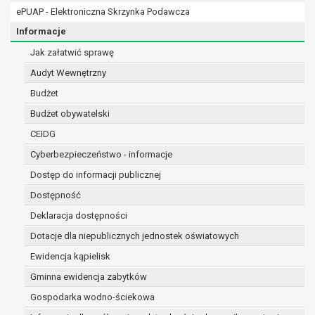
RODO;
ePUAP - Elektroniczna Skrzynka Podawcza
prawo do żądania sprostowania danych na podstaw
Informacje
w przypadku gdy:
dane są nieprawidłowe lub niekompletne;
Jak załatwić sprawę
prawo do żądania usunięcia danych osobowych (tz
Audyt Wewnętrzny
podstawie art. 17 RODO, w przypadku gdy:
Budżet
dane nie są już niezbędne do celów, dla któr
przetwarzane,
Budżet obywatelski
osoba, której dane dotyczą, wniosła sprzec
CEIDG
osobowych,
Cyberbezpieczeństwo - informacje
osoba, której dane dotyczą wycofała zgodę 
osobowych, która jest podstawą przetwarzan
Dostęp do informacji publicznej
prawnej przetwarzania danych,
Dostępność
dane osobowe przetwarzane są niezgodnie 
Deklaracja dostępności
dane osobowe muszą być usunięte w celu wy
wynikającego z przepisów prawa;
Dotacje dla niepublicznych jednostek oświatowych
prawo do żądania ograniczenia przetwarzania dan
Ewidencja kąpielisk
RODO, w przypadku gdy:
Gminna ewidencja zabytków
osoba, której dane dotyczą kwestionuje pr
okres pozwalający administratorowi sprawdz
Gospodarka wodno-ściekowa
przetwarzanie danych jest niezgodne z prawe