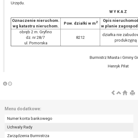
Urzędu.
W Y K A Z
Oznaczenie nieruchom.
Opis nieruchomoś
2
Pow. działki w m
wg katastru nieruchom.
w planie zagospod
obręb 2 m. Gryfino
działka nie zabud
dz. nr 28/7
8212
produkcyjną
ul. Pomorska
Burmistrz Miasta i Gminy Gr
Henryk Piłat
Menu dodatkowe:
Numer konta bankowego
Uchwały Rady
Zarządzenia Burmistrza