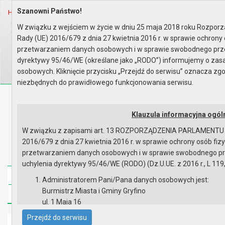
Szanowni Państwo!
Home
Informacje
Zamówienia publiczne do 2015 r..
Zamówienia publiczne
Rok 2006
W związku z wejściem w życie w dniu 25 maja 2018 roku Rozporz
Burmistrz Miasta i Gminy Gryfi..
Rady (UE) 2016/679 z dnia 27 kwietnia 2016 r. w sprawie ochrony
Wyszukaj na stronie:
A
przetwarzaniem danych osobowych i w sprawie swobodnego prze
A
A
dyrektywy 95/46/WE (określane jako „RODO”) informujemy o za
osobowych. Kliknięcie przycisku „Przejdź do serwisu” oznacza z
niezbędnych do prawidłowego funkcjonowania serwisu.
Biuletyn Informacji Publicznej
Urząd Miasta i Gminy w Gryfinie
Klauzula informacyjna ogól
W związku z zapisami art. 13 ROZPORZĄDZENIA PARLAMENTU
2016/679 z dnia 27 kwietnia 2016 r. w sprawie ochrony osób fi
przetwarzaniem danych osobowych i w sprawie swobodnego pr
uchylenia dyrektywy 95/46/WE (RODO) (Dz.U.UE. z 2016 r., L 119,
Strona główna
Mapa serwisu
Aktualności
Administratorem Pani/Pana danych osobowych jest:
Burmistrz Miasta i Gminy Gryfino
Redakcja
Instrukcja korzystania
Dostępność
ul. 1 Maja 16
74 -100 Gryfino
Przejdź do serwisu
Strona główna
telefon: 91 416 20 11