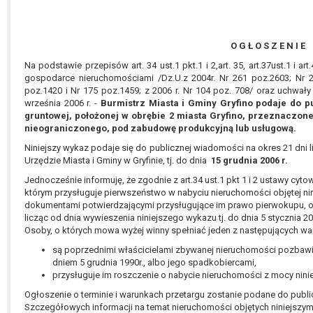
O G Ł O S Z E N I E
Na podstawie przepisów art. 34 ust.1 pkt.1 i 2,art. 35, art.37ust.1 i ar
gospodarce nieruchomościami /Dz.U.z 2004r. Nr 261 poz.2603; Nr 2
poz.1420 i Nr 175 poz.1459; z 2006 r. Nr 104 poz. 708/ oraz uchwały 
września 2006 r. -
Burmistrz Miasta i Gminy Gryfino podaje do 
gruntowej, położonej w obrębie 2 miasta Gryfino, przeznaczon
nieograniczonego, pod zabudowę produkcyjną lub usługową.
Niniejszy wykaz podaje się do publicznej wiadomości na okres 21 dni 
Urzędzie Miasta i Gminy w Gryfinie, tj. do dnia
15 grudnia 2006 r.
Jednocześnie informuję, że zgodnie z art.34 ust.1 pkt 1 i 2 ustawy cyto
którym przysługuje pierwszeństwo w nabyciu nieruchomości objętej n
dokumentami potwierdzającymi przysługujące im prawo pierwokupu, o n
licząc od dnia wywieszenia niniejszego wykazu tj. do dnia 5 stycznia 20
Osoby, o których mowa wyżej winny spełniać jeden z następujących w
są poprzednimi właścicielami zbywanej nieruchomości pozbawi
dniem 5 grudnia 1990r., albo jego spadkobiercami,
przysługuje im roszczenie o nabycie nieruchomości z mocy nini
Ogłoszenie o terminie i warunkach przetargu zostanie podane do publ
Szczegółowych informacji na temat nieruchomości objętych niniejszym 