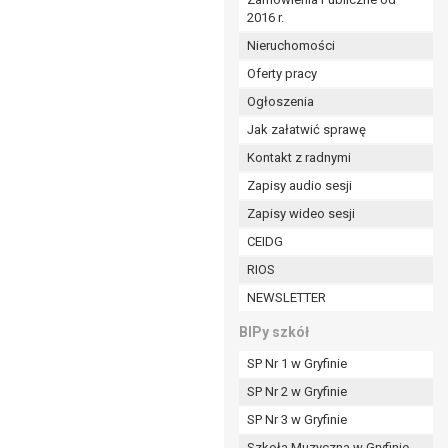
2016 r.
ym (Dz.U. z 2017r., poz. 1875 ze zm.) oraz z
 wobec Gminy;
Nieruchomości
Oferty pracy
Ogłoszenia
ministratorowi;
ie i celu określonym w treści zgody.
Jak załatwić sprawę
m odbiorcom lub kategoriom odbiorców danych
Kontakt z radnymi
Zapisy audio sesji
ia przetwarzania danych osobowych;
Zapisy wideo sesji
e z terminami archiwizacji określonymi przez
CEIDG
RIOS
o czasu wycofania tej zgody.
NEWSLETTER
ezbędny do realizacji zawartej umowy, a po tym
ia zgody na przetwarzanie danych po zakończeniu i
BIPy szkół
SP Nr 1 w Gryfinie
jący z umowy o dofinansowanie zawartej między
SP Nr 2 w Gryfinie
ntrolnych.
SP Nr 3 w Gryfinie
Szkoła Muzyczna w Gryfinie