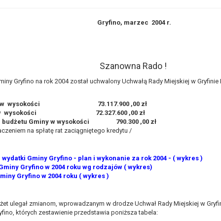
awie art. 16 RODO,
Gryfino, marzec 2004 r.
tzw. prawo do bycia zapomnianym) na podstawie art. 17 RODO, w przy
tórych były zebrane lub w inny sposób przetwarzane,
zeciw wobec przetwarzania danych osobowych,
Szanowna Rado !
ę na przetwarzanie danych osobowych, która jest podstawą przetwarza
miny Gryfino na rok 2004 został uchwalony Uchwałą Rady Miejskiej w Gryfinie 
ie z prawem,
wywiązania się z obowiązku wynikającego z przepisów prawa;
y w wysokości 73.117.900 ,00 zł
i w wysokości 72.327.600 ,00 zł
anych osobowych na podstawie art. 18 RODO, w przypadku gdy:
 budżetu Gminy w wysokości 790.300 ,00 zł
prawidłowość danych osobowych – na okres pozwalający administratoro
aczeniem na spłatę rat zaciągniętego kredytu /
wem, a osoba, której dane dotyczą, sprzeciwia się usunięciu danych, ż
a swoich celów, ale osoba, której dane dotyczą, potrzebuje ich do ustal
eciw wobec przetwarzania danych - do czasu ustalenia czy prawnie uza
 wydatki Gminy Gryfino - plan i wykonanie za rok 2004 - ( wykres )
miny Gryfino w 2004 roku wg rodzajów ( wykres)
miny Gryfino w 2004 roku ( wykres )
 20 RODO, w przypadku gdy łącznie spełnione są następujące przesłank
tawie umowy zawartej z osobą, której dane dotyczą lub na podstawie 
tomatyzowany;
żet ulegał zmianom, wprowadzanym w drodze Uchwał Rady Miejskiej w Gryfin
a podstawie art. 21 RODO, wobec przetwarzania danych osobowych, kt
yfino, których zestawienie przedstawia poniższa tabela: