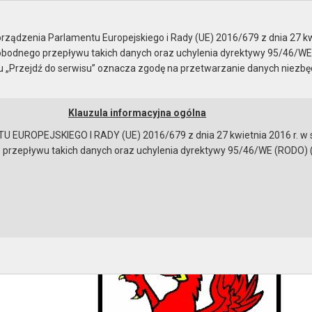
a budże..
ządzenia Parlamentu Europejskiego i Rady (UE) 2016/679 z dnia 27 kw
bodnego przepływu takich danych oraz uchylenia dyrektywy 95/46/WE
ku „Przejdź do serwisu” oznacza zgodę na przetwarzanie danych niezb
Klauzula informacyjna ogólna
a
Instrukcja korzystania
Dostępność
EUROPEJSKIEGO I RADY (UE) 2016/679 z dnia 27 kwietnia 2016 r. w s
epływu takich danych oraz uchylenia dyrektywy 95/46/WE (RODO) (Dz.U
IE z wykonania budżetu Gminy Gryfino oraz Gm
dowiska i Gospodarki Wodnej za okres od 1 styczni
bowiązującymi przepisami prawa w celu: