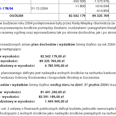
-365.500
-1.575.976
+1.800
+616.694
1-178/04
31-12-2004
-614.894
OGÓŁEM
82.542.179
89.325.769
 w budżecie roku 2004 podejmowane były przez Radę Miejską i Burmistrza (w
a przesunięciu środków pomiędzy działami, rozdziałami i paragrafami klasyf
rezerwy ogólnej oraz wprowadzeniu tak po stronie dochodów, jak i po stro
owadzonych zmian
plan dochodów i wydatków
Gminy Gryfino za rok 2004
ię następująco:
 w wysokości 82.542.179,00 zł
 w wysokości 89.325.769,00 zł
budżetowy w wysokości 6.783.590,00 zł
a planowanego deficytu jest nadwyżka wolnych środków na rachunku bankow
unduszu Ochrony Środowiska i Gospodarki Wodnej w Szczecinie.
odów i wydatków
Gminy Gryfino
według stanu na dzień
31 grudnia 2004 r.
kszt
 w wysokości 81.441.240,00 zł
 w wysokości 83.391.189,00 zł
budżetowy w wysokości 1.949.949,00 zł
2 ust. 2 ustawy o finansach publicznych deficyt budżetu jednostki samorządu 
odzącymi z wolnych środków jako nadwyżki środków pieniężnych na rachun