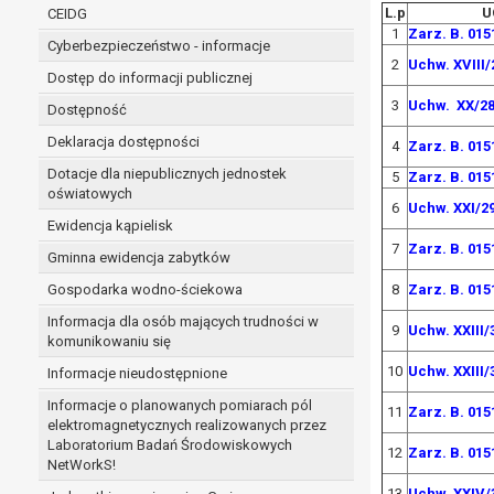
niezbędność przetwarzania do wykonania 
L.p
U
CEIDG
administratorowi bądź
1
Zarz. B. 015
Cyberbezpieczeństwo - informacje
niezbędność przetwarzania do celów wynik
2
Uchw. XVIII/
Z przyczyn związanych z Pani/Pana szczególną s
Dostęp do informacji publicznej
on istnienie ważnych prawnie uzasadnionych pod
3
Uchw. XX/28
Dostępność
ustalenia, dochodzenia lub obrony roszczeń.
Deklaracja dostępności
4
Zarz. B. 015
Dotacje dla niepublicznych jednostek
5
Zarz. B. 015
W przypadku gdy przetwarzanie danych osobowych odby
oświatowych
6
Uchw. XXI/2
prawo do cofnięcia tej zgody w dowolnym momencie. C
Ewidencja kąpielisk
Przysługuje Pani/Panu prawo wniesienia skargi do o
7
Zarz. B. 015
Gminna ewidencja zabytków
Organem właściwym do wniesienia skargi jest Prezes
W zależności od sfery, w której przetwarzane są da
Gospodarka wodno-ściekowa
8
Zarz. B. 015
Pani/Pana dane nie będą poddawane zautomatyzowane
Informacja dla osób mających trudności w
9
Uchw. XXIII/
komunikowaniu się
10
Uchw. XXIII/
Informacje nieudostępnione
Informacje o planowanych pomiarach pól
11
Zarz. B. 015
elektromagnetycznych realizowanych przez
Laboratorium Badań Środowiskowych
12
Zarz. B. 015
NetWorkS!
13
Uchw. XXIV/