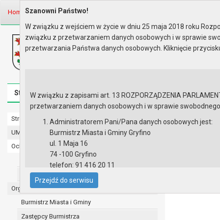
Szanowni Państwo!
Home
Informacje
Budżet
ROK 2004
SPRAWOZDANIE z wykonani
W związku z wejściem w życie w dniu 25 maja 2018 roku Rozpor
związku z przetwarzaniem danych osobowych i w sprawie swo
Biuletyn Informacji Publicznej
przetwarzania Państwa danych osobowych. Kliknięcie przycis
Urząd Miasta i Gminy w Gryfinie
Strona główna
Mapa serwisu
Aktualności
Redakcj
W związku z zapisami art. 13 ROZPORZĄDZENIA PARLAMENTU 
przetwarzaniem danych osobowych i w sprawie swobodnego prz
Strona główna
SPRAWOZDAN
Administratorem Pani/Pana danych osobowych jest:
Ochrony Śro
UMiG - telefony wewnętrzne
Burmistrz Miasta i Gminy Gryfino
ul. 1 Maja 16
Ochrona danych osobowych
74 -100 Gryfino
Urząd Miasta i Gminy w Gryfinie
telefon: 91 416 20 11
Straż Miejska
e-mail:
burmistrz@gryfino.pl
Przejdź do serwisu
Dane kontaktowe Inspektora Ochrony Danych:
Organy
telefon: 91 416 20 11
Burmistrz Miasta i Gminy
e-mail:
iod@gryfino.pl
Zastępcy Burmistrza
Pani/Pana dane osobowe przetwarzane są zgodnie z o