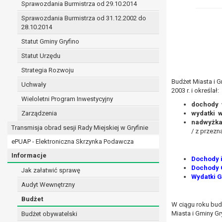
Sprawozdania Burmistrza od 29.10.2014
prawo do żądania sprostowania danych na podst
w przypadku gdy:
Sprawozdania Burmistrza od 31.12.2002 do
28.10.2014
dane są nieprawidłowe lub niekompletne;
prawo do żądania usunięcia danych osobowych (
Statut Gminy Gryfino
dane nie są już niezbędne do celów, dla k
Statut Urzędu
osoba, której dane dotyczą, wniosła spr
Strategia Rozwoju
osoba, której dane dotyczą wycofała zgod
Budżet Miasta i G
przetwarzania danych,
Uchwały
2003 r. i określał:
dane osobowe przetwarzane są niezgodn
Wieloletni Program Inwestycyjny
dane osobowe muszą być usunięte w celu 
dochod
Zarządzenia
wydatk
prawo do żądania ograniczenia przetwarzania d
nadwyżka
osoba, której dane dotyczą kwestionuje 
Transmisja obrad sesji Rady Miejskiej w Gryfinie
/ z przezn
przetwarzanie danych jest niezgodne z pra
ePUAP - Elektroniczna Skrzynka Podawcza
administrator nie potrzebuje już danych dl
Informacje
osoba, której dane dotyczą, wniosła sprz
Dochody i
Dochody G
nadrzędne wobec podstawy sprzeciwu;
Jak załatwić sprawę
Wydatki G
prawo do przenoszenia danych na podstawie art.
Audyt Wewnętrzny
przetwarzanie danych odbywa się na pods
Budżet
przetwarzanie odbywa się w sposób zau
W ciągu roku bud
prawo sprzeciwu wobec przetwarzania danych n
Miasta i Gminy Gr
Budżet obywatelski