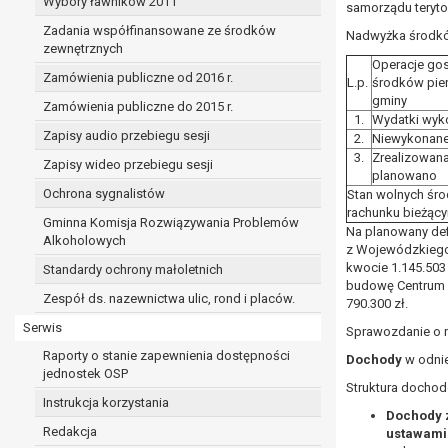
Wybory ławników 2011
samorządu terytor
Zadania współfinansowane ze środków
Nadwyżka środków
zewnętrznych
Operacje go
Zamówienia publiczne od 2016 r.
L.p.
środków pie
gminy
Zamówienia publiczne do 2015 r.
1.
Wydatki wyk
Zapisy audio przebiegu sesji
2.
Niewykonane
3.
Zrealizowana
Zapisy wideo przebiegu sesji
planowano
Ochrona sygnalistów
Stan wolnych śr
rachunku bieżąc
Gminna Komisja Rozwiązywania Problemów
Na planowany def
Alkoholowych
z Wojewódzkiego
kwocie 1.145.503 
Standardy ochrony małoletnich
budowę Centrum 
Zespół ds. nazewnictwa ulic, rond i placów.
790.300 zł.
Serwis
Sprawozdanie o 
Raporty o stanie zapewnienia dostępności
Dochody
w odnie
jednostek OSP
Struktura dochod
Instrukcja korzystania
Dochody z
Redakcja
ustawami