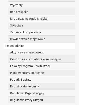
realizacji zadań wynikających z przepisów prawa
Wydziały
szeregu ustaw kompetencyjnych (merytorycznych
Rada Miejska
zawarcia i realizacji umów;
Młodzieżowa Rada Miejska
ochrony żywotnych interesów osoby, której dane d
wykonania zadania realizowanego w interesie p
Sołectwa
w pozostałych przypadkach dane osobowe przetw
Zadania i kompetencje
W związku z przetwarzaniem danych w celu wskazany
Oświadczenia majątkowe
osobowych. Odbiorcami mogą być:
Prawo lokalne
podmioty, które przetwarzają dane osobowe w i
podmioty upoważnione do odbioru danych osob
Akty prawa miejscowego
Pani/Pana dane osobowe będą przetwarzane przez okres
Gospodarka odpadami komunalnymi
przepisy prawa powszechnie obowiązującego.
Lokalny Program Rewitalizacji
W przypadku, gdy dane osobowe przetwarzane są na po
W przypadku, gdy dane osobowe przetwarzane są w celu
Planowanie Przestrzenne
czasie w zakresie wymaganym przez przepisy prawa lu
Podatki i opłaty
rozliczeniu umowy, do czasu wycofania tej zgody.
Raport o stanie gminy
Ponadto w przypadku umów o dofinansowanie dane o
beneficjentem a określoną instytucją, trwałości daneg
Regulamin Organizacyjny
W związku z przetwarzaniem przez administratora da
Regulamin Pracy Urzędu
prawo dostępu do treści danych oraz otrzymywan