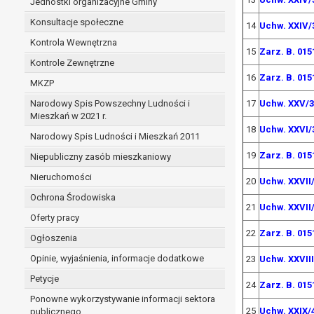
Jednostki organizacyjne Gminy
Konsultacje społeczne
14
Uchw. XXIV/
Kontrola Wewnętrzna
15
Zarz. B. 015
Kontrole Zewnętrzne
16
Zarz. B. 015
MKZP
Narodowy Spis Powszechny Ludności i
17
Uchw. XXV/3
Mieszkań w 2021 r.
18
Uchw. XXVI/
Narodowy Spis Ludności i Mieszkań 2011
19
Zarz. B. 015
Niepubliczny zasób mieszkaniowy
Nieruchomości
20
Uchw. XXVII
Ochrona Środowiska
21
Uchw. XXVII
Oferty pracy
22
Zarz. B. 015
Ogłoszenia
Opinie, wyjaśnienia, informacje dodatkowe
23
Uchw. XXVIII
Petycje
24
Zarz. B. 015
Ponowne wykorzystywanie informacji sektora
25
Uchw. XXIX/
publicznego