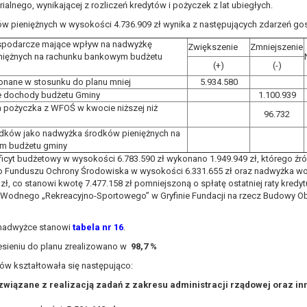
ialnego, wynikającej z rozliczeń kredytów i pożyczek z lat ubiegłych.
 pieniężnych w wysokości 4.736.909 zł wynika z następujących zdarzeń go
spodarcze mające wpływ na nadwyżkę
Zwiększenie
Zmniejszenie
niężnych na rachunku bankowym budżetu
(+)
(-)
onane w stosunku do planu mniej
5.934.580
 dochody budżetu Gminy
1.100.939
 pożyczka z WFOŚ w kwocie niższej niż
96.732
odków jako nadwyżka środków pieniężnych na
ym budżetu gminy
icyt budżetowy w wysokości 6.783.590 zł wykonano 1.949.949 zł, którego źr
 Funduszu Ochrony Środowiska w wysokości 6.331.655 zł oraz nadwyżka wo
zł, co stanowi kwotę 7.477.158 zł pomniejszoną o spłatę ostatniej raty kredy
Wodnego „Rekreacyjno-Sportowego” w Gryfinie Fundacji na rzecz Budowy O
nadwyżce stanowi
tabela nr 16
.
sieniu do planu zrealizowano w
98,7
%
ów kształtowała się następująco:
wiązane z realizacją zadań z zakresu administracji rządowej oraz i