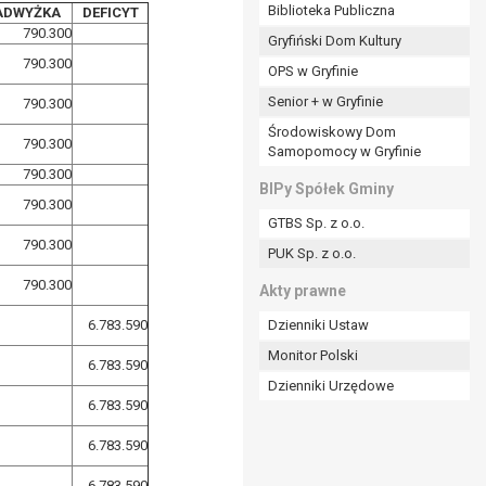
ania władzy publicznej powierzonej
Biblioteka Publiczna
ADWYŻKA
DEFICYT
790.300
Gryfiński Dom Kultury
stratora lub przez stronę trzecią.
790.300
OPS w Gryfinie
rzetwarzać tych danych osobowych, chyba że wykaże
osoby, której dane dotyczą, lub podstaw do
Senior + w Gryfinie
790.300
Środowiskowy Dom
790.300
Samopomocy w Gryfinie
790.300
art. 6 ust. 1 lit a RODO), przysługuje Pani/Panu
BIPy Spółek Gminy
790.300
no na podstawie zgody przed jej cofnięciem.
GTBS Sp. z o.o.
nych osobowych przez administratora.
790.300
PUK Sp. z o.o.
mogiem ustawowym lub umownym.
790.300
Akty prawne
6.783.590
Dzienniki Ustaw
Monitor Polski
6.783.590
Dzienniki Urzędowe
6.783.590
6.783.590
6.783.590