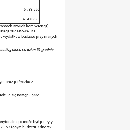
6.783.590
6.783.590
 ramach swoich kompetencji).
ikacji budżetowej, na
nie wydatków budżetu przyznanych
według stanu na dzień 31 grudnia
ym oraz pożyczka z
ałtuje się następująco:
terytorialnego może być pokryty
ku bieżącym budżetu jednostki