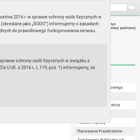
A
Wyszukaj na stronie:
A
A
ietnia 2016 r. w sprawie ochrony osób fizycznych w
 (określane jako „RODO”) informujemy o zasadach
ędnych do prawidłowego funkcjonowania serwisu.
prawie ochrony osób fizycznych w związku z
.UE. z 2016 r., L 119, poz. 1) informujemy, że:
innego Funduszu
Menu dodatkowe:
a do 31 grudnia 2004 r.
Numer konta bankowego
Uchwały Rady
Zarządzenia Burmistrza
Budżet
Podatki i opłaty
Planowanie Przestrzenne
Zamówienia Publiczne od