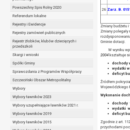
Powszechny Spis Rolny 2020
26
Zarz. B. 015
Referendum lokalne
Rejestry i Ewidencje
Zmiany budżetu i
Zmiany polegały n
Rejestry zamówień publicznych
rozdysponowaniu 
Rejestr żłobków, klubów dziecięcych i
Gminie dotacji.
przedszkoli
W wyniku wpr
Skargi i wnioski
2004
kształtuje s
Spółki Gminy
dochody
wydatki
Sprawozdania z Programów Współpracy
deficyt 
Szczeciński Obszar Metropolitalny
Źródłem pokryci
Wojewódzkiego F
Wybory
Wykonanie doch
Wybory ławników 2023
dochody
Wybory uzupełniające ławników 2021 r.
wydatki
Wybory ławników 2019
deficyt 
Zgodnie z art. 11
Wybory ławników 2015
przychodami poch