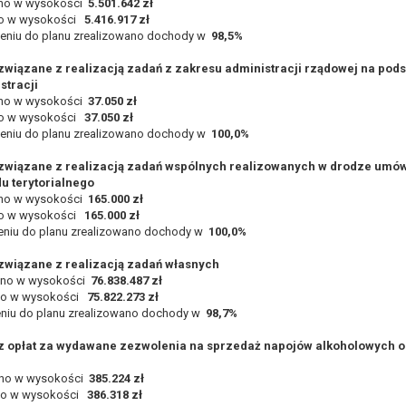
no w wysokości
5.501.642 zł
no w wysokości
5.416.917 zł
eniu do planu zrealizowano dochody w
98,5%
wiązane z realizacją zadań z zakresu administracji rządowej na pod
stracji
no w wysokości
37.050 zł
no w wysokości
37.050 zł
eniu do planu zrealizowano dochody w
100,0%
związane z realizacją zadań wspólnych realizowanych w drodze umów
u terytorialnego
no w wysokości
165.000 zł
no w wysokości
165.000 zł
eniu do planu zrealizowano dochody w
100,0%
związane z realizacją zadań własnych
no w wysokości
76.838.487 zł
no w wysokości
75.822.273 zł
eniu do planu zrealizowano dochody w
98,7%
 opłat za wydawane zezwolenia na sprzedaż napojów alkoholowych or
ano w wysokości
385.224 zł
no w wysokości
386.318 zł