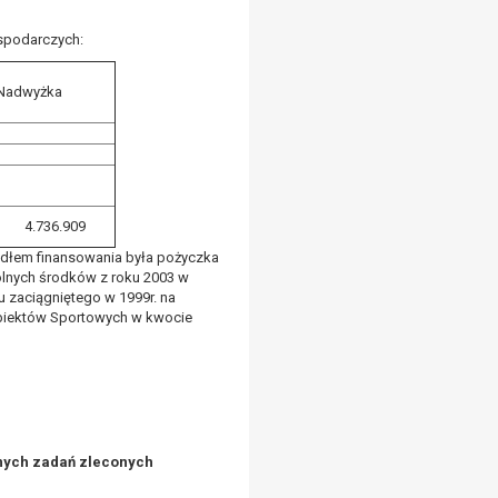
spodarczych:
Nadwyżka
4.736.909
ódłem finansowania była pożyczka
lnych środków z roku 2003 w
tu zaciągniętego w 1999r. na
biektów Sportowych w kwocie
nnych zadań zleconych