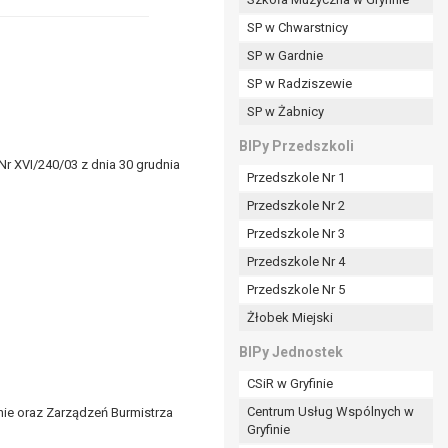
SP w Chwarstnicy
SP w Gardnie
padku gdy:
SP w Radziszewie
SP w Żabnicy
nia danych i nie ma innej podstawy prawnej
BIPy Przedszkoli
Nr XVI/240/03 z dnia 30 grudnia
Przedszkole Nr 1
Przedszkole Nr 2
Przedszkole Nr 3
wi sprawdzić prawidłowość tych danych,
Przedszkole Nr 4
ądając w zamian ich ograniczenia,
Przedszkole Nr 5
enia, obrony lub dochodzenia roszczeń,
Żłobek Miejski
sadnione podstawy po stronie administratora są
BIPy Jednostek
i:
CSiR w Gryfinie
zgody wyrażonej przez tą osobę,
Centrum Usług Wspólnych w
ie oraz Zarządzeń Burmistrza
órego podstawą prawną jest:
Gryfinie