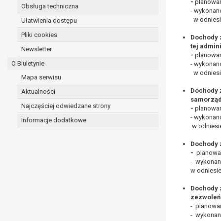
-
planowa
Obsługa techniczna
- wykona
w odniesi
Ułatwienia dostępu
Pliki cookies
Dochody z
tej admini
Newsletter
-
planowa
O Biuletynie
- wykona
w odniesi
Mapa serwisu
Dochody 
Aktualności
samorząd
Najczęściej odwiedzane strony
-
planowa
- wykona
Informacje dodatkowe
w odniesi
Dochody 
-
planowa
- wykona
w odniesi
Dochody z
zezwoleń
- planow
- wykona