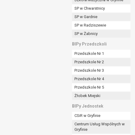
SP w Chwarstnicy
SP w Gardnie
padku gdy:
SP w Radziszewie
SP w Żabnicy
nia danych i nie ma innej podstawy prawnej
BIPy Przedszkoli
Przedszkole Nr 1
Przedszkole Nr 2
Przedszkole Nr 3
wi sprawdzić prawidłowość tych danych,
Przedszkole Nr 4
ądając w zamian ich ograniczenia,
Przedszkole Nr 5
enia, obrony lub dochodzenia roszczeń,
Żłobek Miejski
sadnione podstawy po stronie administratora są
BIPy Jednostek
i:
CSiR w Gryfinie
zgody wyrażonej przez tą osobę,
Centrum Usług Wspólnych w
órego podstawą prawną jest:
Gryfinie