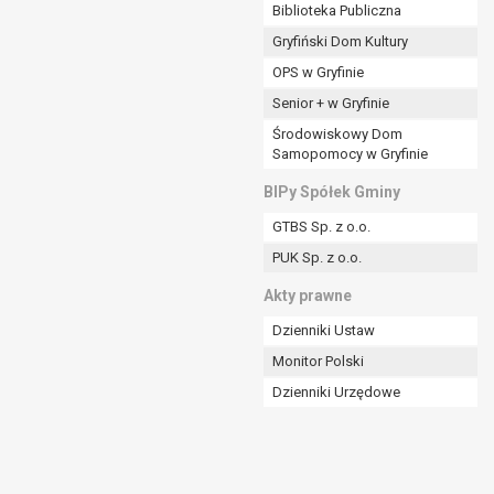
ania władzy publicznej powierzonej
Biblioteka Publiczna
Gryfiński Dom Kultury
stratora lub przez stronę trzecią.
OPS w Gryfinie
rzetwarzać tych danych osobowych, chyba że wykaże
osoby, której dane dotyczą, lub podstaw do
Senior + w Gryfinie
Środowiskowy Dom
Samopomocy w Gryfinie
art. 6 ust. 1 lit a RODO), przysługuje Pani/Panu
BIPy Spółek Gminy
no na podstawie zgody przed jej cofnięciem.
GTBS Sp. z o.o.
nych osobowych przez administratora.
PUK Sp. z o.o.
mogiem ustawowym lub umownym.
Akty prawne
Dzienniki Ustaw
Monitor Polski
Dzienniki Urzędowe