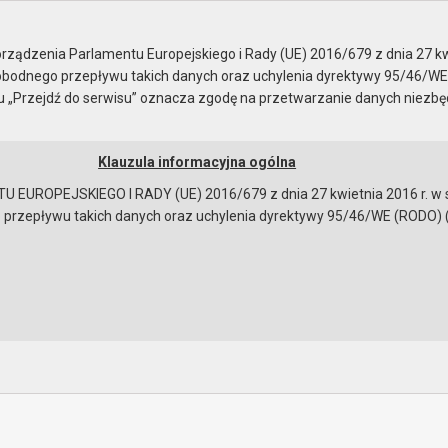
je
Komisja Rewizyjna
ządzenia Parlamentu Europejskiego i Rady (UE) 2016/679 z dnia 27 kw
bodnego przepływu takich danych oraz uchylenia dyrektywy 95/46/WE
ku „Przejdź do serwisu” oznacza zgodę na przetwarzanie danych niezb
Klauzula informacyjna ogólna
a
Instrukcja korzystania
Dostępność
EUROPEJSKIEGO I RADY (UE) 2016/679 z dnia 27 kwietnia 2016 r. w s
epływu takich danych oraz uchylenia dyrektywy 95/46/WE (RODO) (Dz.U
 z 4 sierpnia 2020
ności
obrad
bowiązującymi przepisami prawa w celu: