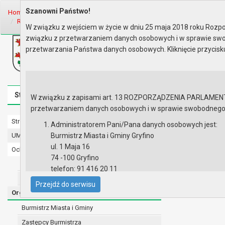
Szanowni Państwo!
Home
Organy
Rada Miejska
VIII kadencja Rady Miejskiej
Komis
Rok 2020 - posiedzenia
Posiedzenie z 4 sierpnia 2020
W związku z wejściem w życie w dniu 25 maja 2018 roku Rozpor
związku z przetwarzaniem danych osobowych i w sprawie swo
Biuletyn Informacji Publicznej
przetwarzania Państwa danych osobowych. Kliknięcie przycis
Urząd Miasta i Gminy w Gryfinie
Strona główna
Mapa serwisu
Aktualności
Redakcj
W związku z zapisami art. 13 ROZPORZĄDZENIA PARLAMENTU 
przetwarzaniem danych osobowych i w sprawie swobodnego prz
Strona główna
Posiedzenie
Administratorem Pani/Pana danych osobowych jest:
UMiG - telefony wewnętrzne
Burmistrz Miasta i Gminy Gryfino
Lista obec
ul. 1 Maja 16
Ochrona danych osobowych
Porządek 
74 -100 Gryfino
Urząd Miasta i Gminy w Gryfinie
telefon: 91 416 20 11
Straż Miejska
e-mail:
burmistrz@gryfino.pl
Przejdź do serwisu
Dane kontaktowe Inspektora Ochrony Danych:
Organy
telefon: 91 416 20 11
Burmistrz Miasta i Gminy
e-mail:
iod@gryfino.pl
Zastępcy Burmistrza
Pani/Pana dane osobowe przetwarzane są zgodnie z o