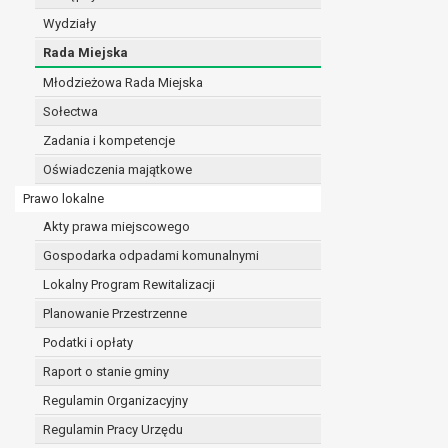
realizacji zadań wynikających z przepisów prawa
Wydziały
szeregu ustaw kompetencyjnych (merytorycznych
Rada Miejska
zawarcia i realizacji umów;
Młodzieżowa Rada Miejska
ochrony żywotnych interesów osoby, której dane d
wykonania zadania realizowanego w interesie p
Sołectwa
w pozostałych przypadkach dane osobowe przetw
Zadania i kompetencje
W związku z przetwarzaniem danych w celu wskazany
Oświadczenia majątkowe
osobowych. Odbiorcami mogą być:
podmioty, które przetwarzają dane osobowe w i
Prawo lokalne
podmioty upoważnione do odbioru danych osob
Akty prawa miejscowego
Pani/Pana dane osobowe będą przetwarzane przez okres
Gospodarka odpadami komunalnymi
przepisy prawa powszechnie obowiązującego.
W przypadku, gdy dane osobowe przetwarzane są na po
Lokalny Program Rewitalizacji
W przypadku, gdy dane osobowe przetwarzane są w celu
Planowanie Przestrzenne
czasie w zakresie wymaganym przez przepisy prawa lu
Podatki i opłaty
rozliczeniu umowy, do czasu wycofania tej zgody.
Raport o stanie gminy
Ponadto w przypadku umów o dofinansowanie dane o
beneficjentem a określoną instytucją, trwałości daneg
Regulamin Organizacyjny
W związku z przetwarzaniem przez administratora da
Regulamin Pracy Urzędu
prawo dostępu do treści danych oraz otrzymywan