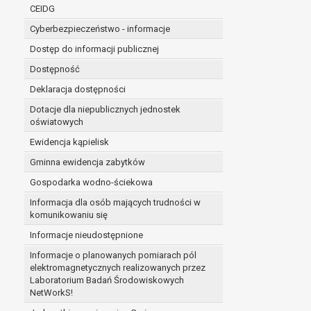
niezbędność przetwarzania do wykonania 
CEIDG
administratorowi bądź
Cyberbezpieczeństwo - informacje
niezbędność przetwarzania do celów wynik
Z przyczyn związanych z Pani/Pana szczególną s
Dostęp do informacji publicznej
on istnienie ważnych prawnie uzasadnionych pod
Dostępność
ustalenia, dochodzenia lub obrony roszczeń.
Deklaracja dostępności
Dotacje dla niepublicznych jednostek
W przypadku gdy przetwarzanie danych osobowych odby
oświatowych
prawo do cofnięcia tej zgody w dowolnym momencie. C
Ewidencja kąpielisk
Przysługuje Pani/Panu prawo wniesienia skargi do o
Gminna ewidencja zabytków
Organem właściwym do wniesienia skargi jest Prezes
W zależności od sfery, w której przetwarzane są da
Gospodarka wodno-ściekowa
Pani/Pana dane nie będą poddawane zautomatyzowane
Informacja dla osób mających trudności w
komunikowaniu się
Informacje nieudostępnione
Informacje o planowanych pomiarach pól
elektromagnetycznych realizowanych przez
Laboratorium Badań Środowiskowych
NetWorkS!