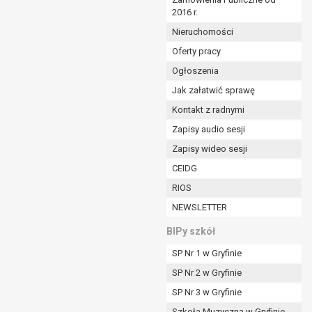
2016 r.
ym (Dz.U. z 2017r., poz. 1875 ze zm.) oraz z
 wobec Gminy;
Nieruchomości
Oferty pracy
Ogłoszenia
ministratorowi;
ie i celu określonym w treści zgody.
Jak załatwić sprawę
m odbiorcom lub kategoriom odbiorców danych
Kontakt z radnymi
Zapisy audio sesji
ia przetwarzania danych osobowych;
Zapisy wideo sesji
e z terminami archiwizacji określonymi przez
CEIDG
RIOS
o czasu wycofania tej zgody.
NEWSLETTER
ezbędny do realizacji zawartej umowy, a po tym
ia zgody na przetwarzanie danych po zakończeniu i
BIPy szkół
SP Nr 1 w Gryfinie
jący z umowy o dofinansowanie zawartej między
SP Nr 2 w Gryfinie
ntrolnych.
SP Nr 3 w Gryfinie
Szkoła Muzyczna w Gryfinie