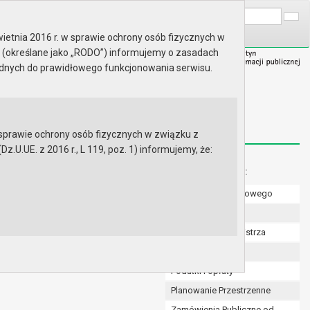
A
Wyszukaj na stronie:
A
A
ietnia 2016 r. w sprawie ochrony osób fizycznych w
 (określane jako „RODO”) informujemy o zasadach
ędnych do prawidłowego funkcjonowania serwisu.
prawie ochrony osób fizycznych w związku z
.UE. z 2016 r., L 119, poz. 1) informujemy, że:
Menu dodatkowe:
Numer konta bankowego
Uchwały Rady
Zarządzenia Burmistrza
Budżet
Podatki i opłaty
Planowanie Przestrzenne
Zamówienia Publiczne od