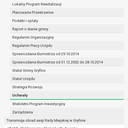
(merytorycznych), a także obowiązków i
Lokalny Program Rewitalizacji
zadań zleconych przez instytucje
Planowanie Przestrzenne
nadrzędne wobec Gminy;
Podatki i opłaty
zawarcia i realizacji umów;
ochrony żywotnych interesów osoby, której
Raport o stanie gminy
dane dotyczą, lub innej osoby fizycznej;
Regulamin Organizacyjny
wykonania zadania realizowanego w
Regulamin Pracy Urzędu
interesie publicznym lub w ramach
sprawowania władzy publicznej
Sprawozdania Burmistrza od 29.10.2014
powierzonej administratorowi;
Sprawozdania Burmistrza od 31.12.2002 do 28.10.2014
w pozostałych przypadkach dane osobowe
Statut Gminy Gryfino
przetwarzane są wyłącznie na podstawie
wcześniej udzielonej zgody w zakresie i celu
Statut Urzędu
określonym w treści zgody.
Strategia Rozwoju
W związku z przetwarzaniem danych w celu
Uchwały
wskazanym w pkt. 3, dane osobowe mogą być
udostępniane innym upoważnionym odbiorcom lub
Wieloletni Program Inwestycyjny
kategoriom odbiorców danych osobowych.
Zarządzenia
Odbiorcami mogą być:
Transmisja obrad sesji Rady Miejskiej w Gryfinie
podmioty, które przetwarzają dane