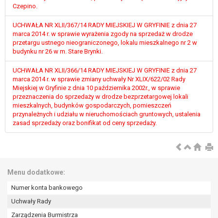
tym również profilowaniu.
Czepino.
UCHWAŁA NR XLII/367/14 RADY MIEJSKIEJ W GRYFINIE z dnia 27
marca 2014 r. w sprawie wyrażenia zgody na sprzedaż w drodze
przetargu ustnego nieograniczonego, lokalu mieszkalnego nr 2 w
budynku nr 26 w m. Stare Brynki.
UCHWAŁA NR XLII/366/14 RADY MIEJSKIEJ W GRYFINIE z dnia 27
marca 2014 r. w sprawie zmiany uchwały Nr XLIX/622/02 Rady
Miejskiej w Gryfinie z dnia 10 października 2002r., w sprawie
przeznaczenia do sprzedaży w drodze bezprzetargowej lokali
mieszkalnych, budynków gospodarczych, pomieszczeń
przynależnych i udziału w nieruchomościach gruntowych, ustalenia
zasad sprzedaży oraz bonifikat od ceny sprzedaży.
Menu dodatkowe:
Numer konta bankowego
Uchwały Rady
Zarządzenia Burmistrza