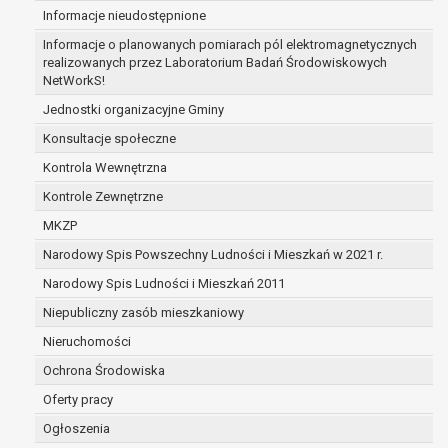
Informacje nieudostępnione
zabezpieczenia ewentualnych roszczeń, a w
przypadku wyrażenia zgody na przetwarzanie
Informacje o planowanych pomiarach pól elektromagnetycznych
danych po zakończeniu i rozliczeniu umowy, do
realizowanych przez Laboratorium Badań Środowiskowych
NetWorkS!
czasu wycofania tej zgody.
Ponadto w przypadku umów o dofinansowanie
Jednostki organizacyjne Gminy
dane osobowe od momentu pozyskania
Konsultacje społeczne
przechowywane są przez okres wynikający z
Kontrola Wewnętrzna
umowy o dofinansowanie zawartej między
beneficjentem a określoną instytucją, trwałości
Kontrole Zewnętrzne
danego projektu i konieczności zachowania
MKZP
dokumentacji projektu do celów kontrolnych.
Narodowy Spis Powszechny Ludności i Mieszkań w 2021 r.
W związku z przetwarzaniem przez
administratora danych osobowych przysługuje
Narodowy Spis Ludności i Mieszkań 2011
Pani/Panu:
Niepubliczny zasób mieszkaniowy
prawo dostępu do treści danych oraz
Nieruchomości
otrzymywania ich kopii na podstawie art. 15
RODO;
Ochrona Środowiska
prawo do żądania sprostowania danych na
Oferty pracy
podstawie art. 16 RODO,
Ogłoszenia
w przypadku gdy: