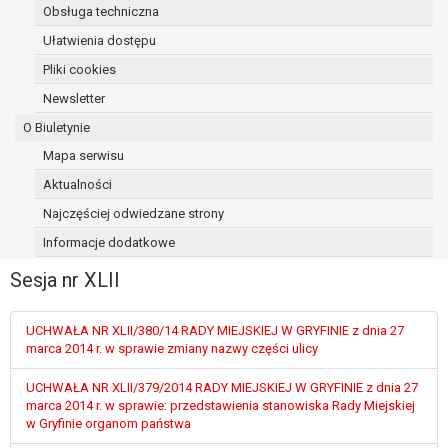
Obsługa techniczna
osoba, której dane dotyczą, wniosła
sprzeciw wobec przetwarzania
Ułatwienia dostępu
danych - do czasu ustalenia czy
Pliki cookies
prawnie uzasadnione podstawy po
Newsletter
stronie administratora są nadrzędne
wobec podstawy sprzeciwu;
O Biuletynie
prawo do przenoszenia danych na
Mapa serwisu
podstawie art. 20 RODO, w przypadku gdy
Aktualności
łącznie spełnione są następujące przesłanki:
przetwarzanie danych odbywa się na
Najczęściej odwiedzane strony
podstawie umowy zawartej z osobą,
Informacje dodatkowe
której dane dotyczą lub na podstawie
Sesja nr XLII
zgody wyrażonej przez tą osobę,
przetwarzanie odbywa się w sposób
zautomatyzowany;
UCHWAŁA NR XLII/380/14 RADY MIEJSKIEJ W GRYFINIE z dnia 27
prawo sprzeciwu wobec przetwarzania
marca 2014 r. w sprawie zmiany nazwy części ulicy
danych na podstawie art. 21 RODO, wobec
UCHWAŁA NR XLII/379/2014 RADY MIEJSKIEJ W GRYFINIE z dnia 27
przetwarzania danych osobowych, którego
marca 2014 r. w sprawie: przedstawienia stanowiska Rady Miejskiej
podstawą prawną jest:
w Gryfinie organom państwa
niezbędność przetwarzania do