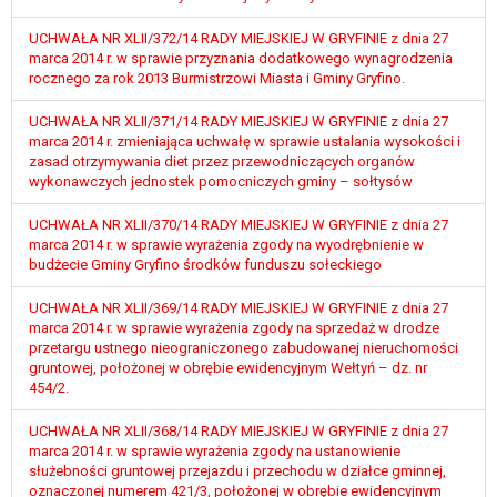
W przypadku gdy przetwarzanie danych
osobowych odbywa się na podstawie zgody osoby
UCHWAŁA NR XLII/372/14 RADY MIEJSKIEJ W GRYFINIE z dnia 27
marca 2014 r. w sprawie przyznania dodatkowego wynagrodzenia
na przetwarzanie danych osobowych (art. 6 ust. 1
rocznego za rok 2013 Burmistrzowi Miasta i Gminy Gryfino.
lit a RODO), przysługuje Pani/Panu prawo do
cofnięcia tej zgody w dowolnym momencie.
UCHWAŁA NR XLII/371/14 RADY MIEJSKIEJ W GRYFINIE z dnia 27
Cofnięcie to nie ma wpływu na zgodność
marca 2014 r. zmieniająca uchwałę w sprawie ustalania wysokości i
przetwarzania, którego dokonano na podstawie
zasad otrzymywania diet przez przewodniczących organów
zgody przed jej cofnięciem.
wykonawczych jednostek pomocniczych gminy – sołtysów
Przysługuje Pani/Panu prawo wniesienia skargi do
UCHWAŁA NR XLII/370/14 RADY MIEJSKIEJ W GRYFINIE z dnia 27
organu nadzorczego na niezgodne z prawem
marca 2014 r. w sprawie wyrażenia zgody na wyodrębnienie w
przetwarzanie Pani/Pana danych osobowych
budżecie Gminy Gryfino środków funduszu sołeckiego
przez administratora.
Organem właściwym do wniesienia skargi jest
UCHWAŁA NR XLII/369/14 RADY MIEJSKIEJ W GRYFINIE z dnia 27
Prezes Urzędu Ochrony Danych Osobowych.
marca 2014 r. w sprawie wyrażenia zgody na sprzedaż w drodze
przetargu ustnego nieograniczonego zabudowanej nieruchomości
W zależności od sfery, w której przetwarzane są
gruntowej, położonej w obrębie ewidencyjnym Wełtyń – dz. nr
dane osobowe, podanie danych osobowych jest
454/2.
dobrowolne albo jest wymogiem ustawowym lub
umownym.
UCHWAŁA NR XLII/368/14 RADY MIEJSKIEJ W GRYFINIE z dnia 27
Pani/Pana dane nie będą poddawane
marca 2014 r. w sprawie wyrażenia zgody na ustanowienie
służebności gruntowej przejazdu i przechodu w działce gminnej,
zautomatyzowanemu podejmowaniu decyzji, w
oznaczonej numerem 421/3, położonej w obrębie ewidencyjnym