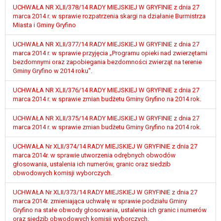
wykonania zadania realizowanego w
UCHWAŁA NR XLII/378/14 RADY MIEJSKIEJ W GRYFINIE z dnia 27
interesie publicznym lub w ramach
marca 2014 r. w sprawie rozpatrzenia skargi na działanie Burmistrza
Miasta i Gminy Gryfino
sprawowania władzy publicznej
powierzonej administratorowi bądź
UCHWAŁA NR XLII/377/14 RADY MIEJSKIEJ W GRYFINIE z dnia 27
niezbędność przetwarzania do celów
marca 2014 r. w sprawie przyjęcia „Programu opieki nad zwierzętami
wynikających z prawnie
bezdomnymi oraz zapobiegania bezdomności zwierząt na terenie
uzasadnionych interesów
Gminy Gryfino w 2014 roku”.
realizowanych przez administratora
UCHWAŁA NR XLII/376/14 RADY MIEJSKIEJ W GRYFINIE z dnia 27
lub przez stronę trzecią.
marca 2014 r. w sprawie zmian budżetu Gminy Gryfino na 2014 rok.
Z przyczyn związanych z Pani/Pana
szczególną sytuacją. W razie wniesienia
UCHWAŁA NR XLII/375/14 RADY MIEJSKIEJ W GRYFINIE z dnia 27
sprzeciwu, administrator nie może już
marca 2014 r. w sprawie zmian budżetu Gminy Gryfino na 2014 rok.
przetwarzać tych danych osobowych, chyba
że wykaże on istnienie ważnych prawnie
UCHWAŁA Nr XLII/374/14 RADY MIEJSKIEJ W GRYFINIE z dnia 27
marca 2014r. w sprawie utworzenia odrębnych obwodów
uzasadnionych podstaw do przetwarzania,
głosowania, ustalenia ich numerów, granic oraz siedzib
nadrzędnych wobec interesów, praw i
obwodowych komisji wyborczych.
wolności osoby, której dane dotyczą, lub
podstaw do ustalenia, dochodzenia lub
UCHWAŁA Nr XLII/373/14 RADY MIEJSKIEJ W GRYFINIE z dnia 27
obrony roszczeń.
marca 2014r. zmieniająca uchwałę w sprawie podziału Gminy
Gryfino na stałe obwody głosowania, ustalenia ich granic i numerów
oraz siedzib obwodowych komisji wyborczych.