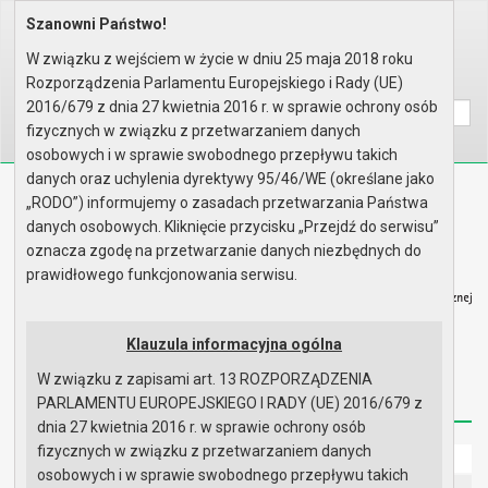
Szanowni Państwo!
Home
Prawo lokalne
Uchwały
Uchwały podjęte w roku 2014
Sesja nr XLII
W związku z wejściem w życie w dniu 25 maja 2018 roku
Rozporządzenia Parlamentu Europejskiego i Rady (UE)
Wyszukaj na stronie:
A
A
A
2016/679 z dnia 27 kwietnia 2016 r. w sprawie ochrony osób
fizycznych w związku z przetwarzaniem danych
osobowych i w sprawie swobodnego przepływu takich
danych oraz uchylenia dyrektywy 95/46/WE (określane jako
Biuletyn Informacji Publicznej
„RODO”) informujemy o zasadach przetwarzania Państwa
Urząd Miasta i Gminy w Gryfinie
danych osobowych. Kliknięcie przycisku „Przejdź do serwisu”
oznacza zgodę na przetwarzanie danych niezbędnych do
prawidłowego funkcjonowania serwisu.
Klauzula informacyjna ogólna
Strona główna
Mapa serwisu
Aktualności
W związku z zapisami art. 13 ROZPORZĄDZENIA
Redakcja
Instrukcja korzystania
Dostępność
PARLAMENTU EUROPEJSKIEGO I RADY (UE) 2016/679 z
dnia 27 kwietnia 2016 r. w sprawie ochrony osób
fizycznych w związku z przetwarzaniem danych
Strona główna
osobowych i w sprawie swobodnego przepływu takich