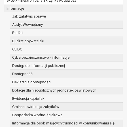
ePUAP - Elektroniczna Skrzynka Podawcza
osobowe w imieniu administratora na
podstawie zawartej z nim umowy
Informacje
powierzenia przetwarzania danych
Jak załatwić sprawę
osobowych;
Audyt Wewnętrzny
podmioty upoważnione do odbioru danych
osobowych na podstawie odpowiednich
Budżet
przepisów prawa.
Budżet obywatelski
Pani/Pana dane osobowe będą przetwarzane
CEIDG
przez okres niezbędny do realizacji celu dla jakiego
zostały zebrane oraz zgodnie z terminami
Cyberbezpieczeństwo - informacje
archiwizacji określonymi przez przepisy prawa
Dostęp do informacji publicznej
powszechnie obowiązującego.
Dostępność
W przypadku, gdy dane osobowe przetwarzane są
na podstawie zgody osoby, której dane dotyczą
Deklaracja dostępności
przetwarzanie odbywa się do czasu wycofania tej
Dotacje dla niepublicznych jednostek oświatowych
zgody.
Ewidencja kąpielisk
W przypadku, gdy dane osobowe przetwarzane są
Gminna ewidencja zabytków
w celu zawarcia i realizacji umowy przetwarzanie
odbywa się przez okres niezbędny do realizacji
Gospodarka wodno-ściekowa
zawartej umowy, a po tym czasie w zakresie
Informacja dla osób mających trudności w komunikowaniu się
wymaganym przez przepisy prawa lub dla