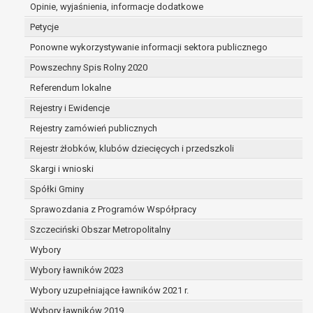
dane są nieprawidłowe lub
Opinie, wyjaśnienia, informacje dodatkowe
niekompletne;
Petycje
prawo do żądania usunięcia danych
Ponowne wykorzystywanie informacji sektora publicznego
osobowych (tzw. prawo do bycia
Powszechny Spis Rolny 2020
zapomnianym) na podstawie art. 17 RODO,
w przypadku gdy:
Referendum lokalne
dane nie są już niezbędne do celów,
Rejestry i Ewidencje
dla których były zebrane lub w inny
Rejestry zamówień publicznych
sposób przetwarzane,
osoba, której dane dotyczą, wniosła
Rejestr żłobków, klubów dziecięcych i przedszkoli
sprzeciw wobec przetwarzania
Skargi i wnioski
danych osobowych,
Spółki Gminy
osoba, której dane dotyczą wycofała
zgodę na przetwarzanie danych
Sprawozdania z Programów Współpracy
osobowych, która jest podstawą
Szczeciński Obszar Metropolitalny
przetwarzania danych i nie ma innej
Wybory
podstawy prawnej przetwarzania
danych,
Wybory ławników 2023
dane osobowe przetwarzane są
Wybory uzupełniające ławników 2021 r.
niezgodnie z prawem,
Wybory ławników 2019