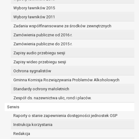
dane osobowe muszą być usunięte w
celu wywiązania się z obowiązku
Wybory ławników 2015
wynikającego z przepisów prawa;
Wybory ławników 2011
prawo do żądania ograniczenia
Zadania współfinansowane ze środków zewnętrznych
przetwarzania danych osobowych na
podstawie art. 18 RODO, w przypadku gdy:
Zamówienia publiczne od 2016 r.
osoba, której dane dotyczą
Zamówienia publiczne do 2015 r.
kwestionuje prawidłowość danych
Zapisy audio przebiegu sesji
osobowych – na okres pozwalający
administratorowi sprawdzić
Zapisy wideo przebiegu sesji
prawidłowość tych danych,
Ochrona sygnalistów
przetwarzanie danych jest niezgodne
Gminna Komisja Rozwiązywania Problemów Alkoholowych
z prawem, a osoba, której dane
Standardy ochrony małoletnich
dotyczą, sprzeciwia się usunięciu
danych, żądając w zamian ich
Zespół ds. nazewnictwa ulic, rond i placów.
ograniczenia,
Serwis
administrator nie potrzebuje już
Raporty o stanie zapewnienia dostępności jednostek OSP
danych dla swoich celów, ale osoba,
której dane dotyczą, potrzebuje ich do
Instrukcja korzystania
ustalenia, obrony lub dochodzenia
Redakcja
roszczeń,